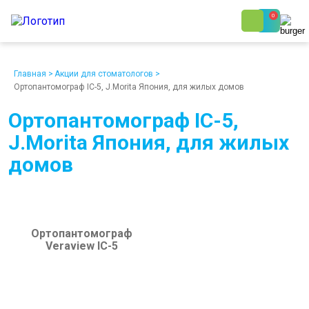
0
8 (800) 250-48-06
Ежедневно с 9:00 до 19:00
Главная
>
Акции для стоматологов
>
Ортопантомограф IC-5, J.Morita Япония, для жилых домов
Ортопантомограф IC-5,
J.Morita Япония, для жилых
домов
О компании
Возврат
Доставка
Статьи
Кредит/Лизинг
Наши клиенты
Проект клиники
Контакты
Ортопантомограф
Veraview IC-5