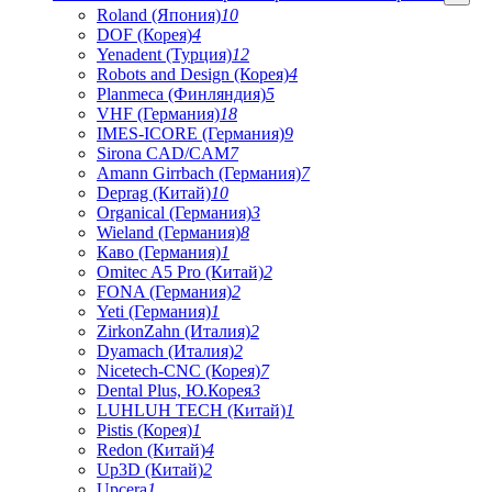
Roland (Япония)
10
DOF (Корея)
4
Yenadent (Турция)
12
Robots and Design (Корея)
4
Planmeca (Финляндия)
5
VHF (Германия)
18
IMES-ICORE (Германия)
9
Sirona CAD/CAM
7
Amann Girrbach (Германия)
7
Deprag (Китай)
10
Organical (Германия)
3
Wieland (Германия)
8
Каво (Германия)
1
Omitec A5 Pro (Китай)
2
FONA (Германия)
2
Yeti (Германия)
1
ZirkonZahn (Италия)
2
Dyamach (Италия)
2
Nicetech-CNC (Корея)
7
Dental Plus, Ю.Корея
3
LUHLUH TECH (Китай)
1
Pistis (Корея)
1
Redon (Китай)
4
Up3D (Китай)
2
Upcera
1