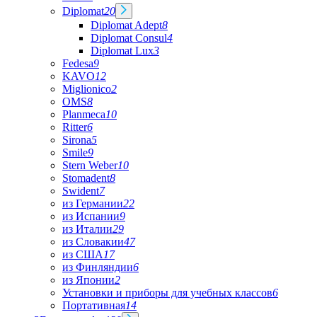
Diplomat
20
Diplomat Adept
8
Diplomat Consul
4
Diplomat Lux
3
Fedesa
9
KAVO
12
Miglionico
2
OMS
8
Planmeca
10
Ritter
6
Sirona
5
Smile
9
Stern Weber
10
Stomadent
8
Swident
7
из Германии
22
из Испании
9
из Италии
29
из Словакии
47
из США
17
из Финляндии
6
из Японии
2
Установки и приборы для учебных классов
6
Портативная
14