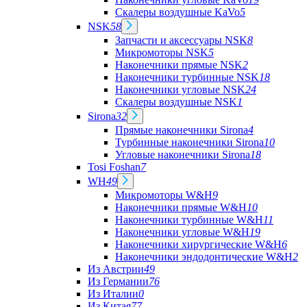
Скалеры воздушные KaVo
5
NSK
58
Запчасти и аксессуары NSK
8
Микромоторы NSK
5
Наконечники прямые NSK
2
Наконечники турбинные NSK
18
Наконечники угловые NSK
24
Скалеры воздушные NSK
1
Sirona
32
Прямые наконечники Sirona
4
Турбинные наконечники Sirona
10
Угловые наконечники Sirona
18
Tosi Foshan
7
WH
49
Микромоторы W&H
9
Наконечники прямые W&H
10
Наконечники турбинные W&H
11
Наконечники угловые W&H
19
Наконечники хирургические W&H
6
Наконечники эндодонтические W&H
2
Из Австрии
49
Из Германии
76
Из Италии
0
Из Китая
77