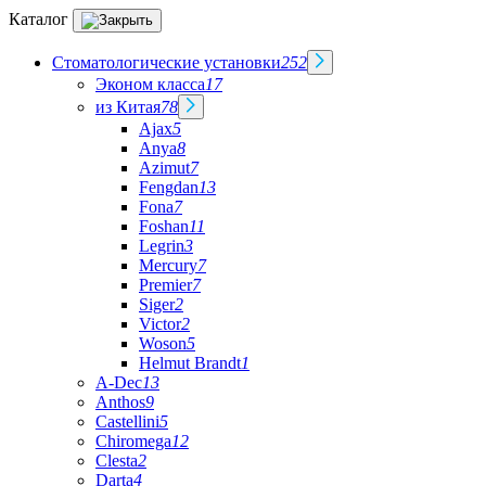
Каталог
Стоматологические установки
252
Эконом класса
17
из Китая
78
Ajax
5
Anya
8
Azimut
7
Fengdan
13
Fona
7
Foshan
11
Legrin
3
Mercury
7
Premier
7
Siger
2
Victor
2
Woson
5
Helmut Brandt
1
A-Dec
13
Anthos
9
Castellini
5
Chiromega
12
Clesta
2
Darta
4