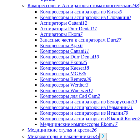
Компрессоры и Аспираторы стоматологические
248
Компрессоры и аспираторы из Китая
0
Компрессоры и аспираторы из Словакии
0
Аспираторы Cattani
12
Аспираторы Durr Dental
17
Аспираторы Ekom
7
Запасные части к аспираторам Durr
27
Компрессоры Ajax
6
Компрессоры Cattani
11
Компрессоры Durr Dental
10
Компрессоры Ekom
25
Компрессоры Kaeser
18
Компрессоры MGF
36
Компрессоры Remeza
39
Компрессоры Werther
3
Компрессоры Wuerwei
17
Компрессоры для Cad Cam
2
Компрессоры и аспираторы из Белоруссии
39
Компрессоры и аспираторы из Германии
71
Компрессоры и аспираторы из Италии
79
Компрессоры и аспираторы из Южной Кореи
Медицинские компрессоры Ekom
17
Медицинские стулья и кресла
26
Микромоторы и наконечники
333