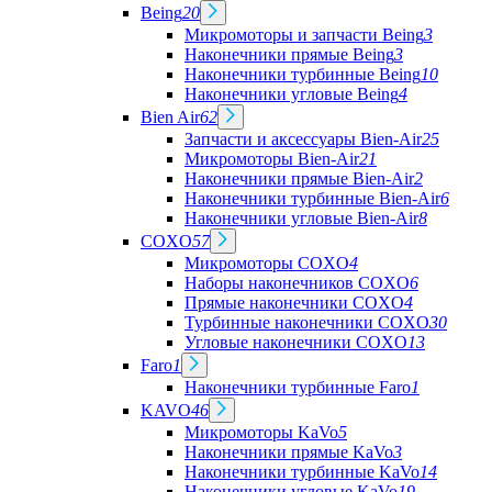
Being
20
Микромоторы и запчасти Being
3
Наконечники прямые Being
3
Наконечники турбинные Being
10
Наконечники угловые Being
4
Bien Air
62
Запчасти и аксессуары Bien-Air
25
Микромоторы Bien-Air
21
Наконечники прямые Bien-Air
2
Наконечники турбинные Bien-Air
6
Наконечники угловые Bien-Air
8
COXO
57
Микромоторы COXO
4
Наборы наконечников COXO
6
Прямые наконечники COXO
4
Турбинные наконечники COXO
30
Угловые наконечники COXO
13
Faro
1
Наконечники турбинные Faro
1
KAVO
46
Микромоторы KaVo
5
Наконечники прямые KaVo
3
Наконечники турбинные KaVo
14
Наконечники угловые KaVo
19