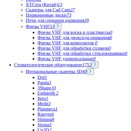
XTCera (Китай)
13
Сканеры для Cad Cam
27
Циркониевые диски
73
Печи для спекания циркония
39
Фрезы VHF
53
Фрезы VHF для воска и пластмассы
0
Фрезы VHF для диоксида циркония
0
Фрезы VHF для композитов
0
Фрезы VHF для обработки сплавов
0
Фрезы VHF для обработки стеклокерамики
0
Фрезы VHF универсальные
0
Стоматологическое оборудование
1752
Интраоральные сканеры 3D
40
Dof
1
Panda
3
3Shape
10
Eighteeth
2
Itero
1
Medit
3
Planmeca
1
Runyes
6
Shining
8
Sirona
1
Up3D
2