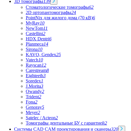
3D томографы
139
Стоматологические томографы
62
2D ортопантомографы
24
PointNix для жилого дома (70 кВ)
6
MyRay
10
NewTom
11
Castellini
2
HDX Dentri
6
Planmeca
14
Sirona
10
KAVO, Gendex
25
Vatech
10
Rayscan
12
Carestream
8
Eighteeth
3
Soredex
1
J.Morita
3
Owandy
2
Trident
2
Fona
2
Genoray
5
Meyer
2
Satelec / Acteon
2
Томографы дентальные БУ с гарантией
2
Системы CAD CAM проектирования и сканеры
320