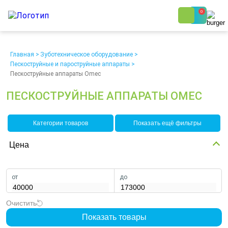
0
8 (800) 250-48-06
Ежедневно с 9:00 до 19:00
Главная
>
Зуботехническое оборудование
>
Пескоструйные и пароструйные аппараты
>
Пескоструйные аппараты Omec
ПЕСКОСТРУЙНЫЕ АППАРАТЫ OMEC
Категории товаров
Показать ещё фильтры
О компании
Возврат
Доставка
Статьи
Цена
Кредит/Лизинг
Наши клиенты
Проект клиники
Контакты
от
до
Очистить
Показать товары