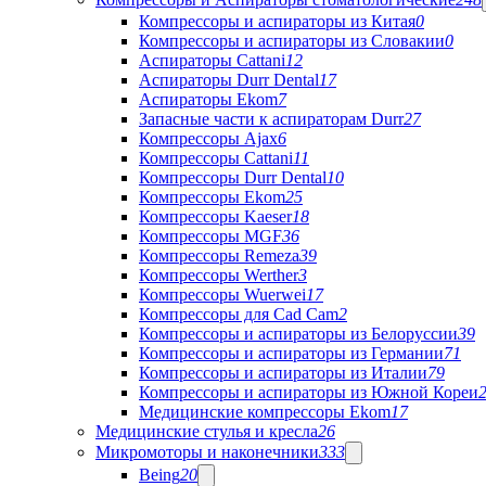
Компрессоры и аспираторы из Китая
0
Компрессоры и аспираторы из Словакии
0
Аспираторы Cattani
12
Аспираторы Durr Dental
17
Аспираторы Ekom
7
Запасные части к аспираторам Durr
27
Компрессоры Ajax
6
Компрессоры Cattani
11
Компрессоры Durr Dental
10
Компрессоры Ekom
25
Компрессоры Kaeser
18
Компрессоры MGF
36
Компрессоры Remeza
39
Компрессоры Werther
3
Компрессоры Wuerwei
17
Компрессоры для Cad Cam
2
Компрессоры и аспираторы из Белоруссии
39
Компрессоры и аспираторы из Германии
71
Компрессоры и аспираторы из Италии
79
Компрессоры и аспираторы из Южной Кореи
Медицинские компрессоры Ekom
17
Медицинские стулья и кресла
26
Микромоторы и наконечники
333
Being
20