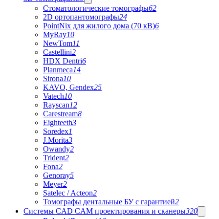
Стоматологические томографы
62
2D ортопантомографы
24
PointNix для жилого дома (70 кВ)
6
MyRay
10
NewTom
11
Castellini
2
HDX Dentri
6
Planmeca
14
Sirona
10
KAVO, Gendex
25
Vatech
10
Rayscan
12
Carestream
8
Eighteeth
3
Soredex
1
J.Morita
3
Owandy
2
Trident
2
Fona
2
Genoray
5
Meyer
2
Satelec / Acteon
2
Томографы дентальные БУ с гарантией
2
Системы CAD CAM проектирования и сканеры
320