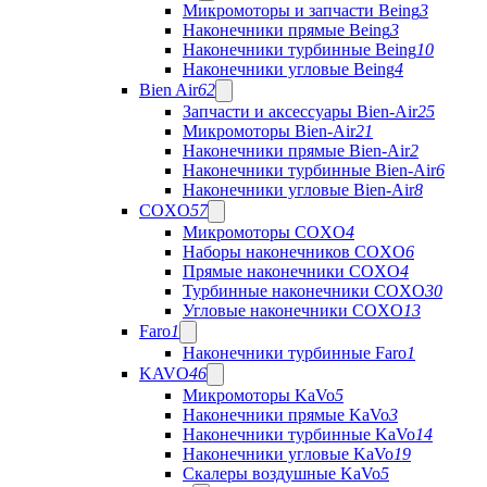
Микромоторы и запчасти Being
3
Наконечники прямые Being
3
Наконечники турбинные Being
10
Наконечники угловые Being
4
Bien Air
62
Запчасти и аксессуары Bien-Air
25
Микромоторы Bien-Air
21
Наконечники прямые Bien-Air
2
Наконечники турбинные Bien-Air
6
Наконечники угловые Bien-Air
8
COXO
57
Микромоторы COXO
4
Наборы наконечников COXO
6
Прямые наконечники COXO
4
Турбинные наконечники COXO
30
Угловые наконечники COXO
13
Faro
1
Наконечники турбинные Faro
1
KAVO
46
Микромоторы KaVo
5
Наконечники прямые KaVo
3
Наконечники турбинные KaVo
14
Наконечники угловые KaVo
19
Скалеры воздушные KaVo
5