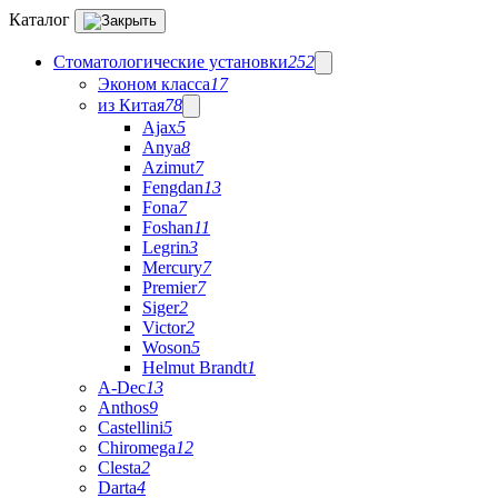
Каталог
Стоматологические установки
252
Эконом класса
17
из Китая
78
Ajax
5
Anya
8
Azimut
7
Fengdan
13
Fona
7
Foshan
11
Legrin
3
Mercury
7
Premier
7
Siger
2
Victor
2
Woson
5
Helmut Brandt
1
A-Dec
13
Anthos
9
Castellini
5
Chiromega
12
Clesta
2
Darta
4