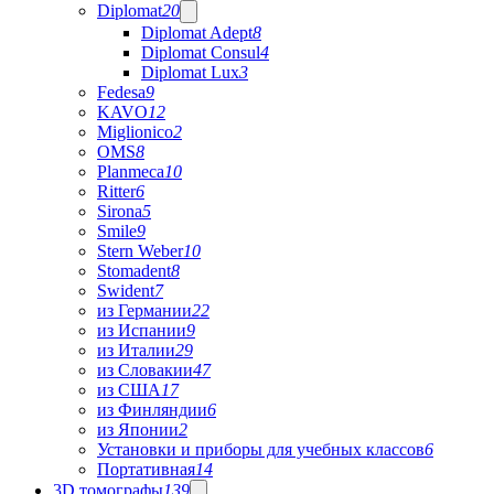
Diplomat
20
Diplomat Adept
8
Diplomat Consul
4
Diplomat Lux
3
Fedesa
9
KAVO
12
Miglionico
2
OMS
8
Planmeca
10
Ritter
6
Sirona
5
Smile
9
Stern Weber
10
Stomadent
8
Swident
7
из Германии
22
из Испании
9
из Италии
29
из Словакии
47
из США
17
из Финляндии
6
из Японии
2
Установки и приборы для учебных классов
6
Портативная
14
3D томографы
139