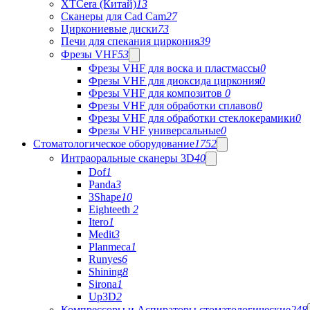
XTCera (Китай)
13
Сканеры для Cad Cam
27
Циркониевые диски
73
Печи для спекания циркония
39
Фрезы VHF
53
Фрезы VHF для воска и пластмассы
0
Фрезы VHF для диоксида циркония
0
Фрезы VHF для композитов
0
Фрезы VHF для обработки сплавов
0
Фрезы VHF для обработки стеклокерамики
0
Фрезы VHF универсальные
0
Стоматологическое оборудование
1752
Интраоральные сканеры 3D
40
Dof
1
Panda
3
3Shape
10
Eighteeth
2
Itero
1
Medit
3
Planmeca
1
Runyes
6
Shining
8
Sirona
1
Up3D
2
Компрессоры и Аспираторы стоматологические
248