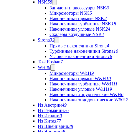
NSK
58
Запчасти и аксессуары NSK
8
Микромоторы NSK
5
Наконечники прямые NSK
2
Наконечники турбинные NSK
18
Наконечники угловые NSK
24
Скалеры воздушные NSK
1
Sirona
32
Прямые наконечники Sirona
4
Турбинные наконечники Sirona
10
Угловые наконечники Sirona
18
Tosi Foshan
7
WH
49
Микромоторы W&H
9
Наконечники прямые W&H
10
Наконечники турбинные W&H
11
Наконечники угловые W&H
19
Наконечники хирургические W&H
6
Наконечники эндодонтические W&H
2
Из Австрии
49
Из Германии
76
Из Италии
0
Из Китая
77
Из Швейцарии
38
Из Японии
58