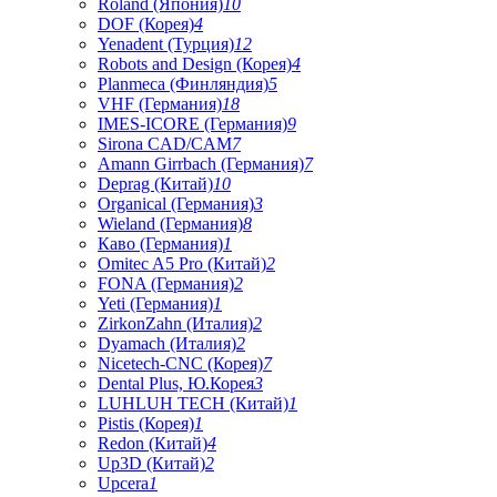
Roland (Япония)
10
DOF (Корея)
4
Yenadent (Турция)
12
Robots and Design (Корея)
4
Planmeca (Финляндия)
5
VHF (Германия)
18
IMES-ICORE (Германия)
9
Sirona CAD/CAM
7
Amann Girrbach (Германия)
7
Deprag (Китай)
10
Organical (Германия)
3
Wieland (Германия)
8
Каво (Германия)
1
Omitec A5 Pro (Китай)
2
FONA (Германия)
2
Yeti (Германия)
1
ZirkonZahn (Италия)
2
Dyamach (Италия)
2
Nicetech-CNC (Корея)
7
Dental Plus, Ю.Корея
3
LUHLUH TECH (Китай)
1
Pistis (Корея)
1
Redon (Китай)
4
Up3D (Китай)
2
Upcera
1