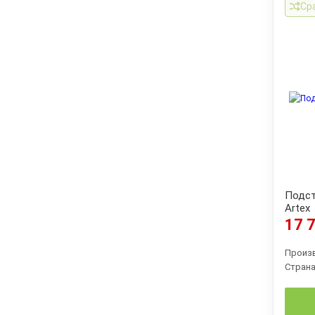
Ср
Подст
Artex
17 7
Произ
Страна