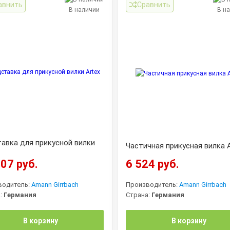
авнить
Сравнить
В наличии
В н
авка для прикусной вилки
Частичная прикусная вилка A
07 руб.
6 524 руб.
водитель:
Amann Girrbach
Производитель:
Amann Girrbach
:
Германия
Страна:
Германия
В корзину
В корзину