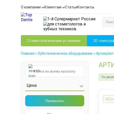
О компании
Клиентам
Статьи
Контакты
Стоматологические установки
3D томогра
Главная
>
Зуботехническое оборудование
>
Артикулят
АРТ
По умол
Цена
Ср
Применить