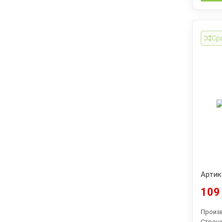
Ср
Артик
109 
Произ
Страна