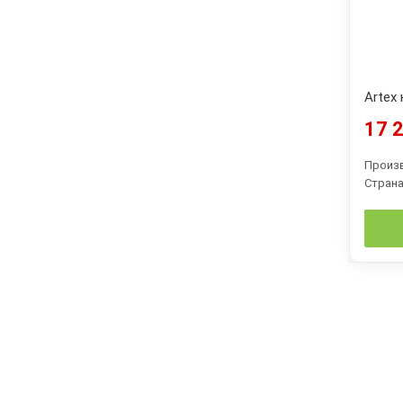
Artex 
17 2
Произ
Страна