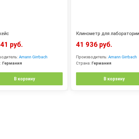
кейс
Клинометр для лаборатори
41 руб.
41 936 руб.
водитель:
Amann Girrbach
Производитель:
Amann Girrbach
:
Германия
Страна:
Германия
В корзину
В корзину