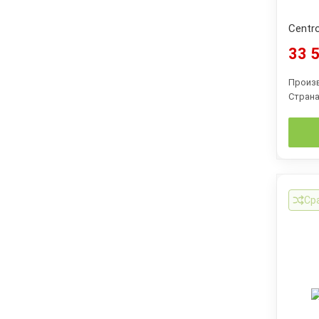
Centro
33 5
Произ
Страна
Ср