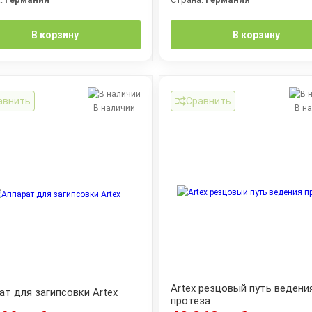
В корзину
В корзину
авнить
Сравнить
В наличии
В н
Artex резцовый путь ведени
ат для загипсовки Artex
протеза