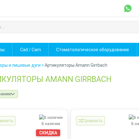
фы
Cad / Cam
Стоматологическое оборудование
оры и лицевые дуги
>
Артикуляторы Amann Girrbach
ИКУЛЯТОРЫ AMANN GIRRBACH
чанию
авнить
Сравнить
В наличии
В н
СКИДКА