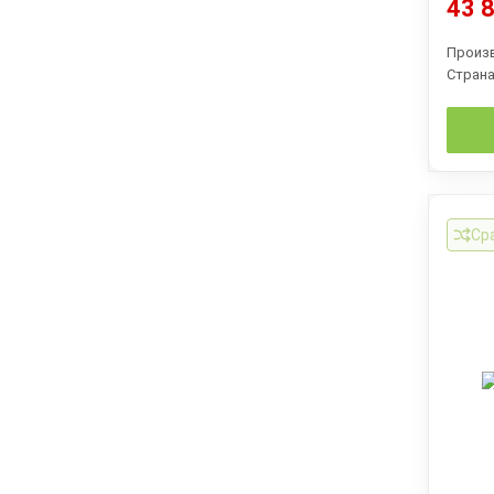
43 8
Произ
Страна
Ср