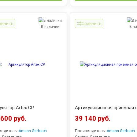
авнить
Сравнить
В наличии
В н
улятор Artex CP
Артикуляционная приемная 
600 руб.
39 140 руб.
водитель:
Amann Girrbach
Производитель:
Amann Girrbach
:
Германия
Страна:
Германия