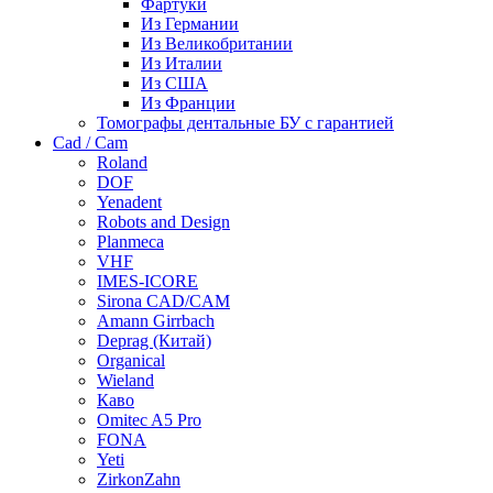
Фартуки
Из Германии
Из Великобритании
Из Италии
Из США
Из Франции
Томографы дентальные БУ с гарантией
Cad / Cam
Roland
DOF
Yenadent
Robots and Design
Planmeca
VHF
IMES-ICORE
Sirona CAD/CAM
Amann Girrbach
Deprag (Китай)
Organical
Wieland
Каво
Omitec A5 Pro
FONA
Yeti
ZirkonZahn