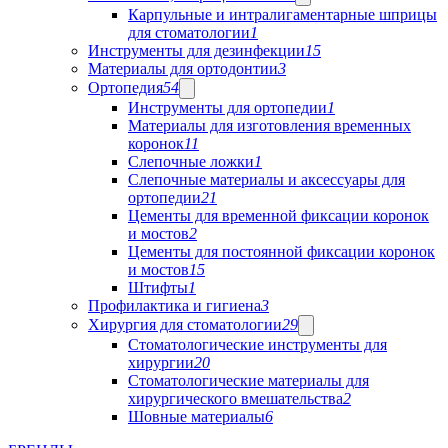
Карпульные и интралигаментарные шприцы
для стоматологии
1
Инструменты для дезинфекции
15
Материалы для ортодонтии
3
Ортопедия
54
Инструменты для ортопедии
1
Материалы для изготовления временных
коронок
11
Слепочные ложки
1
Слепочные материалы и аксессуары для
ортопедии
21
Цементы для временной фиксации коронок
и мостов
2
Цементы для постоянной фиксации коронок
и мостов
15
Штифты
1
Профилактика и гигиена
3
Хирургия для стоматологии
29
Стоматологические инструменты для
хирургии
20
Стоматологические материалы для
хирургического вмешательства
2
Шовные материалы
6