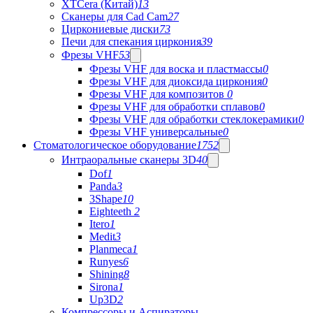
XTCera (Китай)
13
Сканеры для Cad Cam
27
Циркониевые диски
73
Печи для спекания циркония
39
Фрезы VHF
53
Фрезы VHF для воска и пластмассы
0
Фрезы VHF для диоксида циркония
0
Фрезы VHF для композитов
0
Фрезы VHF для обработки сплавов
0
Фрезы VHF для обработки стеклокерамики
0
Фрезы VHF универсальные
0
Стоматологическое оборудование
1752
Интраоральные сканеры 3D
40
Dof
1
Panda
3
3Shape
10
Eighteeth
2
Itero
1
Medit
3
Planmeca
1
Runyes
6
Shining
8
Sirona
1
Up3D
2
Компрессоры и Аспираторы