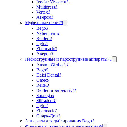
Ivoclar Vivadent
1
Multipress
1
Vertex
1
Аверон
1
Муфельные печи
20
Bego
3
Nabertherm
1
Renfert
2
Ugin
5
Zhermack
6
Аверон
3
Пескоструйные и пароструйные аппараты
71
Amann Girrbach
1
Bego
9
Daiei Dental
1
Omec
9
Reitel
3
Renfert и запчасти
34
Saratoga
3
Silfradent
1
Ugin
2
Zhermack
7
Спарк-Дон
1
Аппараты для дублирования Bego
1
Фрезерные станки и параллелометры
39