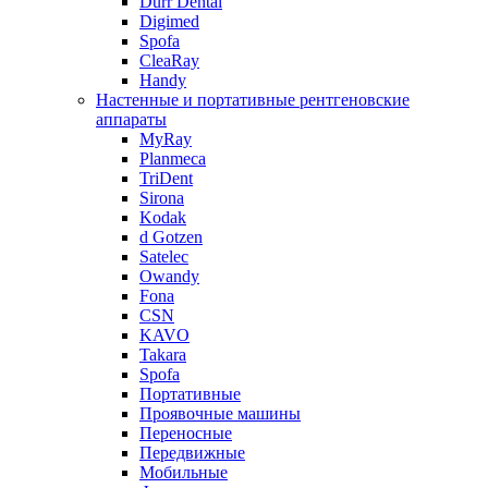
Durr Dental
Digimed
Spofa
CleaRay
Handy
Настенные и портативные рентгеновские
аппараты
MyRay
Planmeca
TriDent
Sirona
Kodak
d Gotzen
Satelec
Owandy
Fona
CSN
KAVO
Takara
Spofa
Портативные
Проявочные машины
Переносные
Передвижные
Мобильные