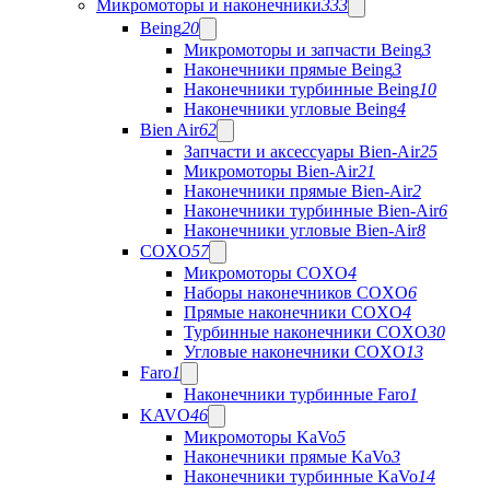
Микромоторы и наконечники
333
Being
20
Микромоторы и запчасти Being
3
Наконечники прямые Being
3
Наконечники турбинные Being
10
Наконечники угловые Being
4
Bien Air
62
Запчасти и аксессуары Bien-Air
25
Микромоторы Bien-Air
21
Наконечники прямые Bien-Air
2
Наконечники турбинные Bien-Air
6
Наконечники угловые Bien-Air
8
COXO
57
Микромоторы COXO
4
Наборы наконечников COXO
6
Прямые наконечники COXO
4
Турбинные наконечники COXO
30
Угловые наконечники COXO
13
Faro
1
Наконечники турбинные Faro
1
KAVO
46
Микромоторы KaVo
5
Наконечники прямые KaVo
3
Наконечники турбинные KaVo
14