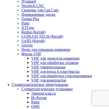
Dyamach
Nicetech-CNC
Сканеры для Cad Cam
Циркониевые диски
Dental Plus
Pistis
XTCera
Redon (Китай)
LUHLUH TECH (Китай)
Up3D (Китай)
Upcera
Печи для спекания циркония
Фрезы VHF
VHF для диоксида циркония
VHF для обработки сплавов
VHF универсальные
VHF для воска и пластмассы
VHF для обработки стеклокерамики
VHF для композитов
Стоматологическое оборудование
Стоматологические установки
Эконом класса
Из Китая
Ritter
OMS