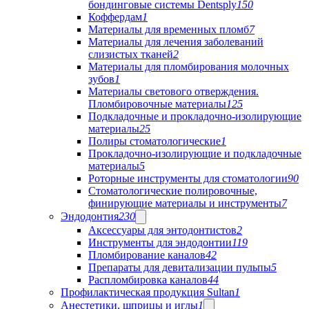
бондинговые системы Dentsply
150
Коффердам
1
Материалы для временных пломб
7
Материалы для лечения заболеваний
слизистых тканей
2
Материалы для пломбирования молочных
зубов
1
Материалы светового отверждения.
Пломбировочные материалы
125
Подкладочные и прокладочно-изолирующие
материалы
25
Полиры стоматологические
1
Прокладочно-изолирующие и подкладочные
материалы
5
Роторные инструменты для стоматологии
90
Стоматологические полировочные,
финирующие материалы и инструменты
7
Эндодонтия
230
Аксессуары для энтодонтистов
2
Инструменты для эндодонтии
119
Пломбирование каналов
42
Препараты для девитализации пульпы
5
Распломбировка каналов
44
Профилактическая продукция Sultan
1
Анестетики, шприцы и иглы
1