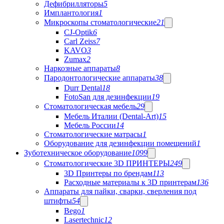
Дефибрилляторы
5
Имплантология
1
Микроскопы стоматологические
21
CJ-Optik
6
Carl Zeiss
7
KAVO
3
Zumax
2
Наркозные аппараты
8
Пародонтологические аппараты
38
Durr Dental
18
FotoSan для дезинфекции
19
Стоматологическая мебель
29
Мебель Италии (Dental-Art)
15
Мебель России
14
Стоматологические матрасы
1
Оборудование для дезинфекции помещений
1
Зуботехническое оборудование
1099
Стоматологические 3D ПРИНТЕРЫ
249
3D Принтеры по брендам
113
Расходные материалы к 3D принтерам
136
Аппараты для пайки, сварки, сверления под
штифты
54
Bego
1
Lasertechnic
12