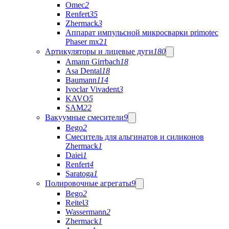
Omec
2
Renfert
35
Zhermack
3
Аппарат импульсной микросварки primotec
Phaser mx2
1
Артикуляторы и лицевые дуги
180
Amann Girrbach
18
Asa Dental
18
Baumann
114
Ivoclar Vivadent
3
KAVO
5
SAM
22
Вакуумные смесители
9
Bego
2
Cмеситель для альгинатов и силиконов
Zhermack
1
Daiei
1
Renfert
4
Saratoga
1
Полировочные агрегаты
9
Bego
2
Reitel
3
Wassermann
2
Zhermack
1