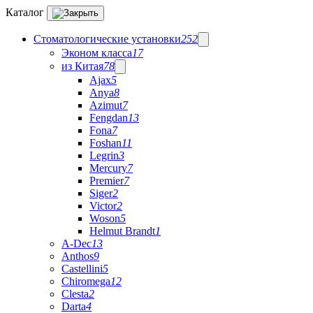
Каталог
Стоматологические установки
252
Эконом класса
17
из Китая
78
Ajax
5
Anya
8
Azimut
7
Fengdan
13
Fona
7
Foshan
11
Legrin
3
Mercury
7
Premier
7
Siger
2
Victor
2
Woson
5
Helmut Brandt
1
A-Dec
13
Anthos
9
Castellini
5
Chiromega
12
Clesta
2
Darta
4