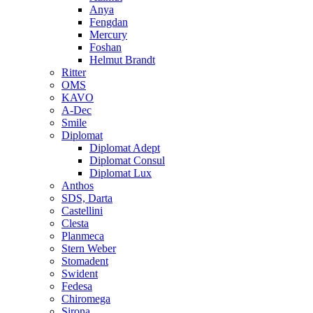
Anya
Fengdan
Mercury
Foshan
Helmut Brandt
Ritter
OMS
KAVO
A-Dec
Smile
Diplomat
Diplomat Adept
Diplomat Consul
Diplomat Lux
Anthos
SDS, Darta
Castellini
Clesta
Planmeca
Stern Weber
Stomadent
Swident
Fedesa
Chiromega
Sirona