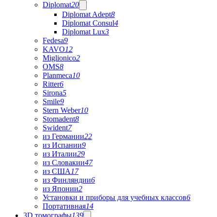
Diplomat
20
Diplomat Adept
8
Diplomat Consul
4
Diplomat Lux
3
Fedesa
9
KAVO
12
Miglionico
2
OMS
8
Planmeca
10
Ritter
6
Sirona
5
Smile
9
Stern Weber
10
Stomadent
8
Swident
7
из Германии
22
из Испании
9
из Италии
29
из Словакии
47
из США
17
из Финляндии
6
из Японии
2
Установки и приборы для учебных классов
6
Портативная
14
3D томографы
139