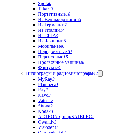
Spofa
0
Takara
3
Портативные
18
Из Великобритании
5
Из Германии
7
Из Италии
14
Из США
4
Из Франции
5
Мобильные
6
Передвижные
10
Переносные
15
Проявочные машины
8
Фартуки
74
Визиографы и радиовизиографы
42
MyRay
3
Planmeca
1
Ray
1
Kavo
3
Vatech
2
Sirona
2
Kodak
4
ACTEON group/SATELEC
2
Owandy
3
Visiodent
1
Orangedental
2