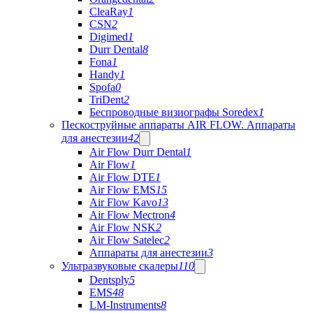
CleaRay
1
CSN
2
Digimed
1
Durr Dental
8
Fona
1
Handy
1
Spofa
0
TriDent
2
Беспроводные визиографы Soredex
1
Пескоструйные аппараты AIR FLOW. Аппараты
для анестезии
42
Air Flow Durr Dental
1
Air Flow
1
Air Flow DTE
1
Air Flow EMS
15
Air Flow Kavo
13
Air Flow Mectron
4
Air Flow NSK
2
Air Flow Satelec
2
Аппараты для анестезии
3
Ультразвуковые скалеры
110
Dentsply
5
EMS
48
LM-Instruments
8