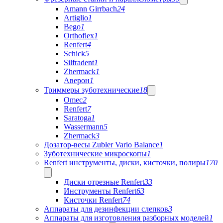
Amann Girrbach
24
Artiglio
1
Bego
1
Orthoflex
1
Renfert
4
Schick
5
Silfradent
1
Zhermack
1
Аверон
1
Триммеры зуботехнические
18
Omec
2
Renfert
7
Saratoga
1
Wassermann
5
Zhermack
3
Дозатор-весы Zubler Vario Balance
1
Зуботехнические микроскопы
1
Renfert инструменты, диски, кисточки, полиры
170
Диски отрезные Renfert
33
Инструменты Renfert
63
Кисточки Renfert
74
Аппараты для дезинфекции слепков
3
Аппараты для изготовления разборных моделей
1