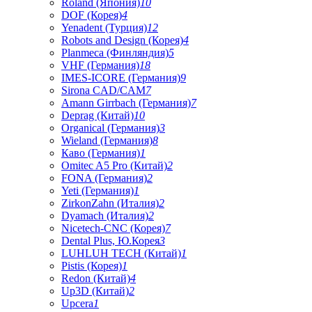
Roland (Япония)
10
DOF (Корея)
4
Yenadent (Турция)
12
Robots and Design (Корея)
4
Planmeca (Финляндия)
5
VHF (Германия)
18
IMES-ICORE (Германия)
9
Sirona CAD/CAM
7
Amann Girrbach (Германия)
7
Deprag (Китай)
10
Organical (Германия)
3
Wieland (Германия)
8
Каво (Германия)
1
Omitec A5 Pro (Китай)
2
FONA (Германия)
2
Yeti (Германия)
1
ZirkonZahn (Италия)
2
Dyamach (Италия)
2
Nicetech-CNC (Корея)
7
Dental Plus, Ю.Корея
3
LUHLUH TECH (Китай)
1
Pistis (Корея)
1
Redon (Китай)
4
Up3D (Китай)
2
Upcera
1