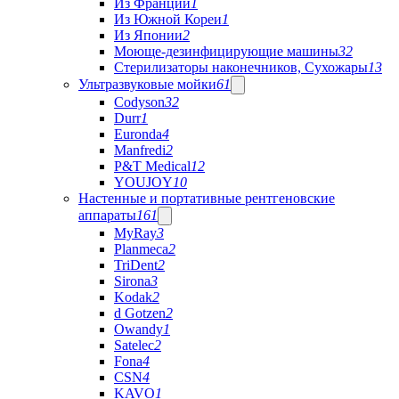
Из Франции
1
Из Южной Кореи
1
Из Японии
2
Моюще-дезинфицирующие машины
32
Стерилизаторы наконечников, Сухожары
13
Ультразвуковые мойки
61
Codyson
32
Durr
1
Euronda
4
Manfredi
2
P&T Medical
12
YOUJOY
10
Настенные и портативные рентгеновские
аппараты
161
MyRay
3
Planmeca
2
TriDent
2
Sirona
3
Kodak
2
d Gotzen
2
Owandy
1
Satelec
2
Fona
4
CSN
4
KAVO
1