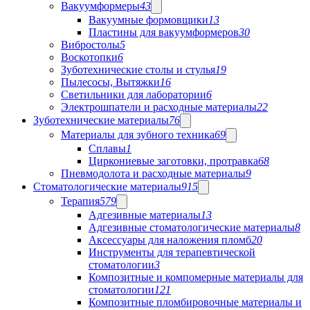
Вакуумформеры
43
Вакуумные формовщики
13
Пластины для вакуумформеров
30
Вибростолы
5
Воскотопки
6
Зуботехнические столы и стулья
19
Пылесосы, Вытяжки
16
Светильники для лаборатории
6
Электрошпатели и расходные материалы
22
Зуботехнические материалы
76
Материалы для зубного техника
69
Сплавы
1
Циркониевые заготовки, протравка
68
Пневмодолота и расходные материалы
9
Стоматологические материалы
915
Терапия
579
Адгезивные материалы
13
Адгезивные стоматологические материалы
8
Аксессуары для наложения пломб
20
Инструменты для терапевтической
стоматологии
3
Композитные и компомерные материалы для
стоматологии
121
Композитные пломбировочные материалы и