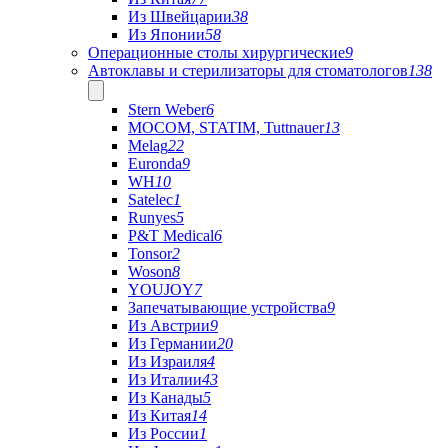
Из Швейцарии
38
Из Японии
58
Операционные столы хирургические
9
Автоклавы и стерилизаторы для стоматологов
138
Stern Weber
6
MOCOM, STATIM, Tuttnauer
13
Melag
22
Euronda
9
WH
10
Satelec
1
Runyes
5
P&T Medical
6
Tonsor
2
Woson
8
YOUJOY
7
Запечатывающие устройства
9
Из Австрии
9
Из Германии
20
Из Израиля
4
Из Италии
43
Из Канады
5
Из Китая
14
Из России
1