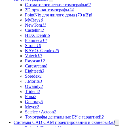
Стоматологические томографы
62
2D ортопантомографы
24
PointNix для жилого дома (70 кВ)
6
MyRay
10
NewTom
11
Castellini
2
HDX Dentri
6
Planmeca
14
Sirona
10
KAVO, Gendex
25
Vatech
10
Rayscan
12
Carestream
8
Eighteeth
3
Soredex
1
J.Morita
3
Owandy
2
Trident
2
Fona
2
Genoray
5
Meyer
2
Satelec / Acteon
2
Томографы дентальные БУ с гарантией
2
Системы CAD CAM проектирования и сканеры
320