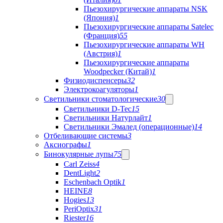
Пьезохирургические аппараты NSK
(Япония)
1
Пьезохирургические аппараты Satelec
(Франция)
55
Пьезохирургические аппараты WH
(Австрия)
1
Пьезохирургические аппараты
Woodpecker (Китай)
1
Физиодиспенсеры
32
Электрокоагуляторы
1
Светильники стоматологические
30
Светильники D-Tec
15
Светильники Натурлайт
1
Светильники Эмалед (операционные)
14
Отбеливающие системы
3
Аксиографы
1
Бинокулярные лупы
75
Carl Zeiss
4
DentLight
2
Eschenbach Optik
1
HEINE
8
Hogies
13
PeriOptix
31
Riester
16