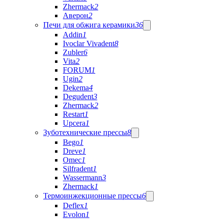
Zhermack
2
Аверон
2
Печи для обжига керамики
36
Addin
1
Ivoclar Vivadent
8
Zubler
6
Vita
2
FORUM
1
Ugin
2
Dekema
4
Degudent
3
Zhermack
2
Restart
1
Upcera
1
Зуботехнические прессы
8
Bego
1
Dreve
1
Omec
1
Silfradent
1
Wassermann
3
Zhermack
1
Термоинжекционные прессы
6
Deflex
1
Evolon
1