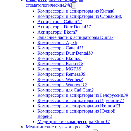
стоматологические
248
Компрессоры и аспираторы из Китая
0
Компрессоры и аспираторы из Словакии
0
Аспираторы Cattani
12
Аспираторы Durr Dental
17
Аспираторы Ekom
7
Запасные части к аспираторам Durr
27
Компрессоры Ajax
6
Компрессоры Cattani
11
Компрессоры Durr Dental
10
Компрессоры Ekom
25
Компрессоры Kaeser
18
Компрессоры MGF
36
Компрессоры Remeza
39
Компрессоры Werther
3
Компрессоры Wuerwei
17
Компрессоры для Cad Cam
2
Компрессоры и аспираторы из Белоруссии
39
Компрессоры и аспираторы из Германии
71
Компрессоры и аспираторы из Италии
79
Компрессоры и аспираторы из Южной
Кореи
2
Медицинские компрессоры Ekom
17
Медицинские стулья и кресла
26