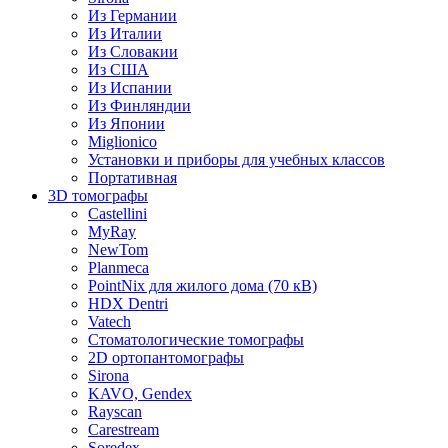
Из Германии
Из Италии
Из Словакии
Из США
Из Испании
Из Финляндии
Из Японии
Miglionico
Установки и приборы для учебных классов
Портативная
3D томографы
Castellini
MyRay
NewTom
Planmeca
PointNix для жилого дома (70 кВ)
HDX Dentri
Vatech
Стоматологические томографы
2D ортопантомографы
Sirona
KAVO, Gendex
Rayscan
Carestream
Soredex