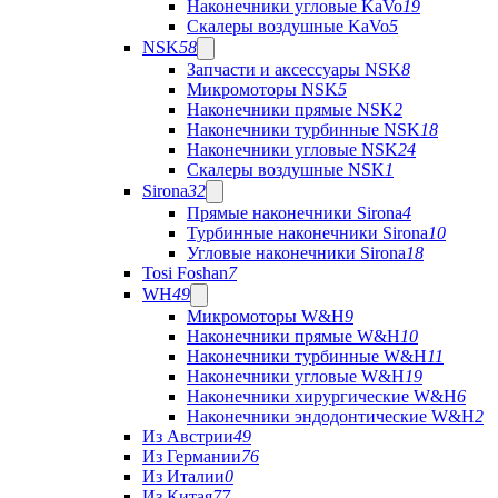
Наконечники угловые KaVo
19
Скалеры воздушные KaVo
5
NSK
58
Запчасти и аксессуары NSK
8
Микромоторы NSK
5
Наконечники прямые NSK
2
Наконечники турбинные NSK
18
Наконечники угловые NSK
24
Скалеры воздушные NSK
1
Sirona
32
Прямые наконечники Sirona
4
Турбинные наконечники Sirona
10
Угловые наконечники Sirona
18
Tosi Foshan
7
WH
49
Микромоторы W&H
9
Наконечники прямые W&H
10
Наконечники турбинные W&H
11
Наконечники угловые W&H
19
Наконечники хирургические W&H
6
Наконечники эндодонтические W&H
2
Из Австрии
49
Из Германии
76
Из Италии
0
Из Китая
77