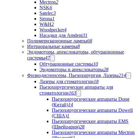
Mectron
2
NSK
6
Satelec
3
Sirona
1
W&H
2
Woodpecker
4
Насадки для Amdent
31
Полимеризационные лампы
68
Интраоральные камеры
8
Эндомоторы, апекслокаторы, обтурационные
системы
47
Обтурационные системы
10
Эндомоторы и апекслокаторы
28
Физиодиспенсеры, Пьезохирургия, Лазеры
214
Лазеры для стоматологии
18
Пьезохирургические аппараты для
стоматологии
163
Пьезохирургические аппараты Dong
(Китай)
14
Пьезохирургические аппараты Dowell
(США)
1
Пьезохирургические аппараты EMS
(Швейцария)
28
Пьезохирургические аппараты Mectron
(Италия)
61