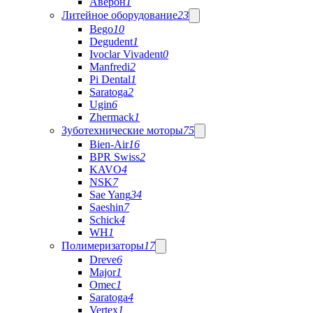
Аверон
1
Литейное оборудование
23
Bego
10
Degudent
1
Ivoclar Vivadent
0
Manfredi
2
Pi Dental
1
Saratoga
2
Ugin
6
Zhermack
1
Зуботехнические моторы
75
Bien-Air
16
BPR Swiss
2
KAVO
4
NSK
7
Sae Yang
34
Saeshin
7
Schick
4
WH
1
Полимеризаторы
17
Dreve
6
Major
1
Omec
1
Saratoga
4
Vertex
1