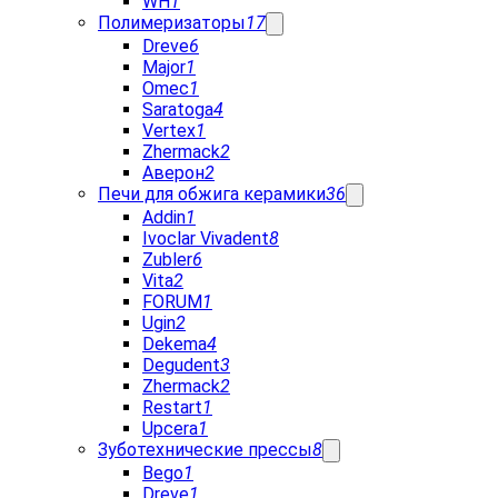
WH
1
Полимеризаторы
17
Dreve
6
Major
1
Omec
1
Saratoga
4
Vertex
1
Zhermack
2
Аверон
2
Печи для обжига керамики
36
Addin
1
Ivoclar Vivadent
8
Zubler
6
Vita
2
FORUM
1
Ugin
2
Dekema
4
Degudent
3
Zhermack
2
Restart
1
Upcera
1
Зуботехнические прессы
8
Bego
1
Dreve
1