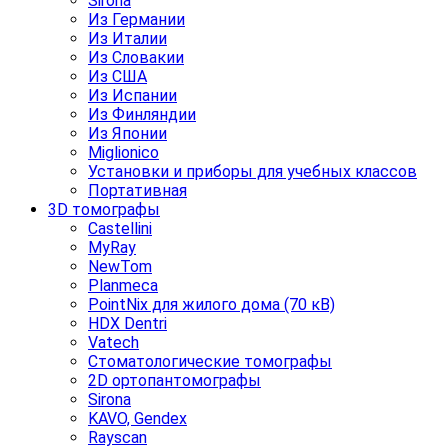
Sirona
Из Германии
Из Италии
Из Словакии
Из США
Из Испании
Из Финляндии
Из Японии
Miglionico
Установки и приборы для учебных классов
Портативная
3D томографы
Castellini
MyRay
NewTom
Planmeca
PointNix для жилого дома (70 кВ)
HDX Dentri
Vatech
Стоматологические томографы
2D ортопантомографы
Sirona
KAVO, Gendex
Rayscan