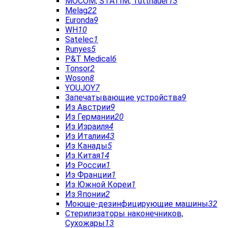
MOCOM, STATIM, Tuttnauer
13
Melag
22
Euronda
9
WH
10
Satelec
1
Runyes
5
P&T Medical
6
Tonsor
2
Woson
8
YOUJOY
7
Запечатывающие устройства
9
Из Австрии
9
Из Германии
20
Из Израиля
4
Из Италии
43
Из Канады
5
Из Китая
14
Из России
1
Из Франции
1
Из Южной Кореи
1
Из Японии
2
Моюще-дезинфицирующие машины
32
Стерилизаторы наконечников,
Сухожары
13