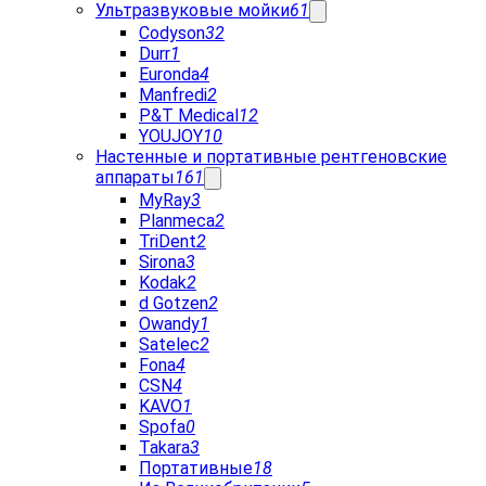
Ультразвуковые мойки
61
Codyson
32
Durr
1
Euronda
4
Manfredi
2
P&T Medical
12
YOUJOY
10
Настенные и портативные рентгеновские
аппараты
161
MyRay
3
Planmeca
2
TriDent
2
Sirona
3
Kodak
2
d Gotzen
2
Owandy
1
Satelec
2
Fona
4
CSN
4
KAVO
1
Spofa
0
Takara
3
Портативные
18