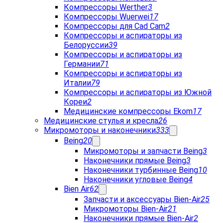
Компрессоры Werther
3
Компрессоры Wuerwei
17
Компрессоры для Cad Cam
2
Компрессоры и аспираторы из
Белоруссии
39
Компрессоры и аспираторы из
Германии
71
Компрессоры и аспираторы из
Италии
79
Компрессоры и аспираторы из Южной
Кореи
2
Медицинские компрессоры Ekom
17
Медицинские стулья и кресла
26
Микромоторы и наконечники
333
Being
20
Микромоторы и запчасти Being
3
Наконечники прямые Being
3
Наконечники турбинные Being
10
Наконечники угловые Being
4
Bien Air
62
Запчасти и аксессуары Bien-Air
25
Микромоторы Bien-Air
21
Наконечники прямые Bien-Air
2