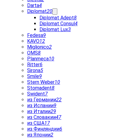
Darta
4
Diplomat
20
Diplomat Adept
8
Diplomat Consul
4
Diplomat Lux
3
Fedesa
9
KAVO
12
Miglionico
2
OMS
8
Planmeca
10
Ritter
6
Sirona
5
Smile
9
Stern Weber
10
Stomadent
8
Swident
7
из Германии
22
из Испании
9
из Италии
29
из Словакии
47
из США
17
из Финляндии
6
из Японии
2