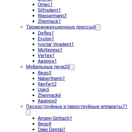
Omec
1
Silfradent
1
Wassermann
3
Zhermack
1
Термоинжекционные прессы
6
Deflex
1
Evolon
1
Ivoclar Vivadent
1
Multipress
1
Vertex
1
Аверон
1
Муфельные печи
20
Bego
3
Nabertherm
1
Renfert
2
Ugin
5
Zhermack
6
Аверон
3
Пескоструйные и пароструйные аппараты
71
Amann Girrbach
1
Bego
9
Daiei Dental
1