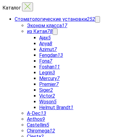
Каталог
Стоматологические установки
252
Эконом класса
17
из Китая
78
Ajax
5
Anya
8
Azimut
7
Fengdan
13
Fona
7
Foshan
11
Legrin
3
Mercury
7
Premier
7
Siger
2
Victor
2
Woson
5
Helmut Brandt
1
A-Dec
13
Anthos
9
Castellini
5
Chiromega
12
Clesta
2