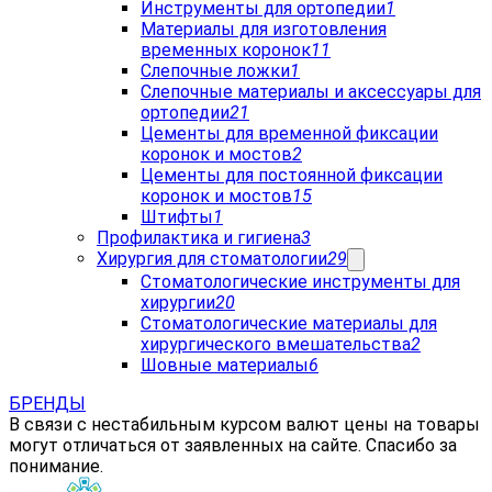
Инструменты для ортопедии
1
Материалы для изготовления
временных коронок
11
Слепочные ложки
1
Слепочные материалы и аксессуары для
ортопедии
21
Цементы для временной фиксации
коронок и мостов
2
Цементы для постоянной фиксации
коронок и мостов
15
Штифты
1
Профилактика и гигиена
3
Хирургия для стоматологии
29
Стоматологические инструменты для
хирургии
20
Стоматологические материалы для
хирургического вмешательства
2
Шовные материалы
6
БРЕНДЫ
В связи с нестабильным курсом валют цены на товары
могут отличаться от заявленных на сайте. Спасибо за
понимание.