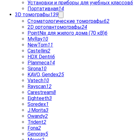
Установки и приборы для учебных классов
6
Портативная
14
3D томографы
139
Стоматологические томографы
62
2D ортопантомографы
24
PointNix для жилого дома (70 кВ)
6
MyRay
10
NewTom
11
Castellini
2
HDX Dentri
6
Planmeca
14
Sirona
10
KAVO, Gendex
25
Vatech
10
Rayscan
12
Carestream
8
Eighteeth
3
Soredex
1
J.Morita
3
Owandy
2
Trident
2
Fona
2
Genoray
5
Meyer
2