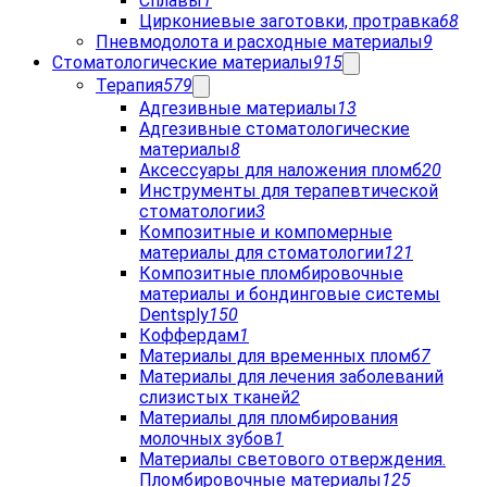
Сплавы
1
Циркониевые заготовки, протравка
68
Пневмодолота и расходные материалы
9
Стоматологические материалы
915
Терапия
579
Адгезивные материалы
13
Адгезивные стоматологические
материалы
8
Аксессуары для наложения пломб
20
Инструменты для терапевтической
стоматологии
3
Композитные и компомерные
материалы для стоматологии
121
Композитные пломбировочные
материалы и бондинговые системы
Dentsply
150
Коффердам
1
Материалы для временных пломб
7
Материалы для лечения заболеваний
слизистых тканей
2
Материалы для пломбирования
молочных зубов
1
Материалы светового отверждения.
Пломбировочные материалы
125