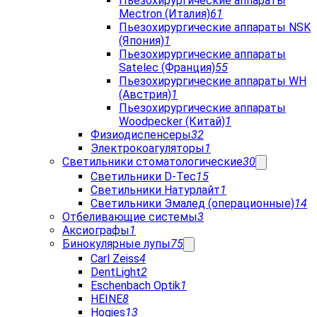
Пьезохирургические аппараты
Mectron (Италия)
61
Пьезохирургические аппараты NSK
(Япония)
1
Пьезохирургические аппараты
Satelec (Франция)
55
Пьезохирургические аппараты WH
(Австрия)
1
Пьезохирургические аппараты
Woodpecker (Китай)
1
Физиодиспенсеры
32
Электрокоагуляторы
1
Светильники стоматологические
30
Светильники D-Tec
15
Светильники Натурлайт
1
Светильники Эмалед (операционные)
14
Отбеливающие системы
3
Аксиографы
1
Бинокулярные лупы
75
Carl Zeiss
4
DentLight
2
Eschenbach Optik
1
HEINE
8
Hogies
13