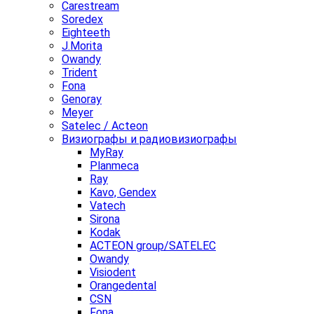
Carestream
Soredex
Eighteeth
J.Morita
Owandy
Trident
Fona
Genoray
Meyer
Satelec / Acteon
Визиографы и радиовизиографы
MyRay
Planmeca
Ray
Kavo, Gendex
Vatech
Sirona
Kodak
ACTEON group/SATELEC
Owandy
Visiodent
Orangedental
CSN
Fona