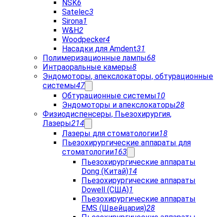
NSK
6
Satelec
3
Sirona
1
W&H
2
Woodpecker
4
Насадки для Amdent
31
Полимеризационные лампы
68
Интраоральные камеры
8
Эндомоторы, апекслокаторы, обтурационные
системы
47
Обтурационные системы
10
Эндомоторы и апекслокаторы
28
Физиодиспенсеры, Пьезохирургия,
Лазеры
214
Лазеры для стоматологии
18
Пьезохирургические аппараты для
стоматологии
163
Пьезохирургические аппараты
Dong (Китай)
14
Пьезохирургические аппараты
Dowell (США)
1
Пьезохирургические аппараты
EMS (Швейцария)
28