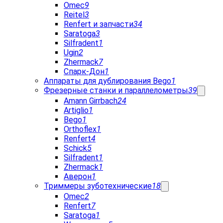
Omec
9
Reitel
3
Renfert и запчасти
34
Saratoga
3
Silfradent
1
Ugin
2
Zhermack
7
Спарк-Дон
1
Аппараты для дублирования Bego
1
Фрезерные станки и параллелометры
39
Amann Girrbach
24
Artiglio
1
Bego
1
Orthoflex
1
Renfert
4
Schick
5
Silfradent
1
Zhermack
1
Аверон
1
Триммеры зуботехнические
18
Omec
2
Renfert
7
Saratoga
1