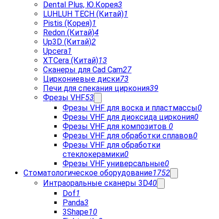
Dental Plus, Ю.Корея
3
LUHLUH TECH (Китай)
1
Pistis (Корея)
1
Redon (Китай)
4
Up3D (Китай)
2
Upcera
1
XTCera (Китай)
13
Сканеры для Cad Cam
27
Циркониевые диски
73
Печи для спекания циркония
39
Фрезы VHF
53
Фрезы VHF для воска и пластмассы
0
Фрезы VHF для диоксида циркония
0
Фрезы VHF для композитов
0
Фрезы VHF для обработки сплавов
0
Фрезы VHF для обработки
стеклокерамики
0
Фрезы VHF универсальные
0
Стоматологическое оборудование
1752
Интраоральные сканеры 3D
40
Dof
1
Panda
3
3Shape
10