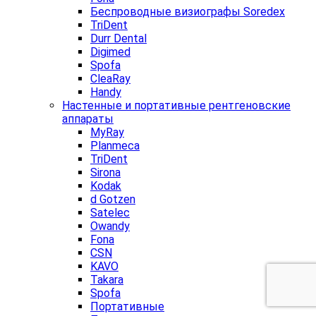
Беспроводные визиографы Soredex
TriDent
Durr Dental
Digimed
Spofa
CleaRay
Handy
Настенные и портативные рентгеновские
аппараты
MyRay
Planmeca
TriDent
Sirona
Kodak
d Gotzen
Satelec
Owandy
Fona
CSN
KAVO
Takara
Spofa
Портативные