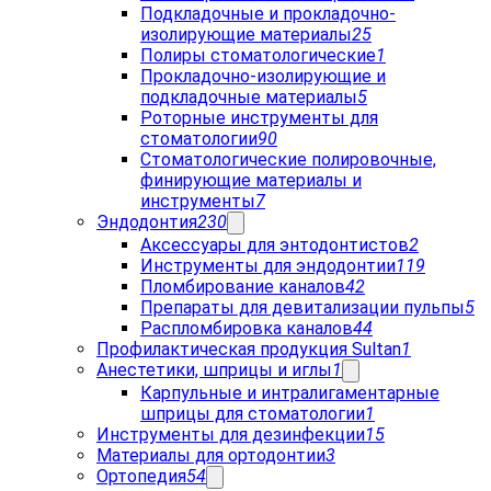
Подкладочные и прокладочно-
изолирующие материалы
25
Полиры стоматологические
1
Прокладочно-изолирующие и
подкладочные материалы
5
Роторные инструменты для
стоматологии
90
Стоматологические полировочные,
финирующие материалы и
инструменты
7
Эндодонтия
230
Аксессуары для энтодонтистов
2
Инструменты для эндодонтии
119
Пломбирование каналов
42
Препараты для девитализации пульпы
5
Распломбировка каналов
44
Профилактическая продукция Sultan
1
Анестетики, шприцы и иглы
1
Карпульные и интралигаментарные
шприцы для стоматологии
1
Инструменты для дезинфекции
15
Материалы для ортодонтии
3
Ортопедия
54