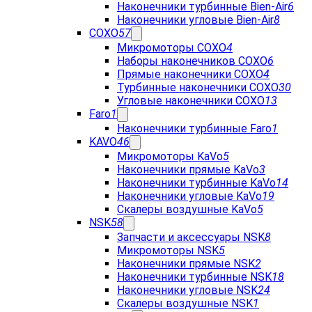
Наконечники турбинные Bien-Air
6
Наконечники угловые Bien-Air
8
COXO
57
Микромоторы COXO
4
Наборы наконечников COXO
6
Прямые наконечники COXO
4
Турбинные наконечники COXO
30
Угловые наконечники COXO
13
Faro
1
Наконечники турбинные Faro
1
KAVO
46
Микромоторы KaVo
5
Наконечники прямые KaVo
3
Наконечники турбинные KaVo
14
Наконечники угловые KaVo
19
Скалеры воздушные KaVo
5
NSK
58
Запчасти и аксессуары NSK
8
Микромоторы NSK
5
Наконечники прямые NSK
2
Наконечники турбинные NSK
18
Наконечники угловые NSK
24
Скалеры воздушные NSK
1