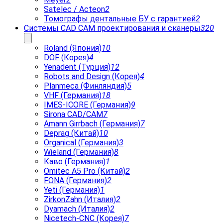
Satelec / Acteon
2
Томографы дентальные БУ с гарантией
2
Системы CAD CAM проектирования и сканеры
320
Roland (Япония)
10
DOF (Корея)
4
Yenadent (Турция)
12
Robots and Design (Корея)
4
Planmeca (Финляндия)
5
VHF (Германия)
18
IMES-ICORE (Германия)
9
Sirona CAD/CAM
7
Amann Girrbach (Германия)
7
Deprag (Китай)
10
Organical (Германия)
3
Wieland (Германия)
8
Каво (Германия)
1
Omitec A5 Pro (Китай)
2
FONA (Германия)
2
Yeti (Германия)
1
ZirkonZahn (Италия)
2
Dyamach (Италия)
2
Nicetech-CNC (Корея)
7