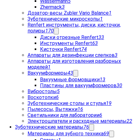
Wassermann
5
Zhermack
3
Дозатор-весы Zubler Vario Balance
1
Зуботехнические микроскопы
1
Renfert инструменты, диски, кисточки,
полиры
170
Диски отрезные Renfert
33
Инструменты Renfert
63
Кисточки Renfert
74
Аппараты для дезинфекции слепков
3
Аппараты для изготовления разборных
моделей
1
Вакуумформеры
43
Вакуумные формовщики
13
Пластины для вакуумформеров
30
Вибростолы
5
Воскотопки
6
Зуботехнические столы и стулья
19
Пылесосы, Вытяжки
16
Светильники для лаборатории
6
Электрошпатели и расходные материалы
22
Зуботехнические материалы
76
Материалы для зубного техника
69