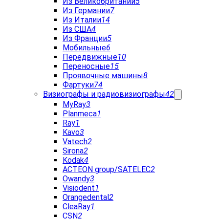
Из Великобритании
5
Из Германии
7
Из Италии
14
Из США
4
Из Франции
5
Мобильные
6
Передвижные
10
Переносные
15
Проявочные машины
8
Фартуки
74
Визиографы и радиовизиографы
42
MyRay
3
Planmeca
1
Ray
1
Kavo
3
Vatech
2
Sirona
2
Kodak
4
ACTEON group/SATELEC
2
Owandy
3
Visiodent
1
Orangedental
2
CleaRay
1
CSN
2