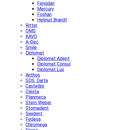
Fengdan
Mercury
Foshan
Helmut Brandt
Ritter
OMS
KAVO
A-Dec
Smile
Diplomat
Diplomat Adept
Diplomat Consul
Diplomat Lux
Anthos
SDS, Darta
Castellini
Clesta
Planmeca
Stern Weber
Stomadent
Swident
Fedesa
Chiromega