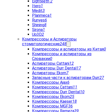
Eighteeth
2
Itero
1
Medit
3
Planmeca
1
Runyes
6
Shining
8
Sirona
1
Up3D
2
Компрессоры и Аспираторы
стоматологические
248
Компрессоры и аспираторы из Китая
0
Компрессоры и аспираторы из
Словакии
0
Аспираторы Cattani
12
Аспираторы Durr Dental
17
Аспираторы Ekom
7
Запасные части к аспираторам Durr
27
Компрессоры Ajax
6
Компрессоры Cattani
11
Компрессоры Durr Dental
10
Компрессоры Ekom
25
Компрессоры Kaeser
18
Компрессоры MGF
36
Компрессоры Remeza
39