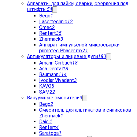
Аппараты для пайки, сварки, сверления под
штифты
54
Bego
1
Lasertechnic
12
Omec
2
Renfert
35
Zhermack
3
Аппарат импульсной микросварки
primotec Phaser mx2
1
Артикуляторы и лицевые дуги
180
Amann Girrbach
18
Asa Dental
18
Baumann
114
Ivoclar Vivadent
3
KAVO
5
SAM
22
Вакуумные смесители
9
Bego
2
Cмеситель для альгинатов и силиконов
Zhermack
1
Daiei
1
Renfert
4
Saratoga
1