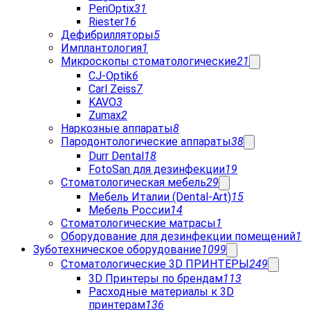
PeriOptix
31
Riester
16
Дефибрилляторы
5
Имплантология
1
Микроскопы стоматологические
21
CJ-Optik
6
Carl Zeiss
7
KAVO
3
Zumax
2
Наркозные аппараты
8
Пародонтологические аппараты
38
Durr Dental
18
FotoSan для дезинфекции
19
Стоматологическая мебель
29
Мебель Италии (Dental-Art)
15
Мебель России
14
Стоматологические матрасы
1
Оборудование для дезинфекции помещений
1
Зуботехническое оборудование
1099
Стоматологические 3D ПРИНТЕРЫ
249
3D Принтеры по брендам
113
Расходные материалы к 3D
принтерам
136