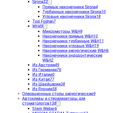
Sirona
32
Прямые наконечники Sirona
4
Турбинные наконечники Sirona
10
Угловые наконечники Sirona
18
Tosi Foshan
7
WH
49
Микромоторы W&H
9
Наконечники прямые W&H
10
Наконечники турбинные W&H
11
Наконечники угловые W&H
19
Наконечники хирургические W&H
6
Наконечники эндодонтические
W&H
2
Из Австрии
49
Из Германии
76
Из Италии
0
Из Китая
77
Из Швейцарии
38
Из Японии
58
Операционные столы хирургические
9
Автоклавы и стерилизаторы для
стоматологов
138
Stern Weber
6