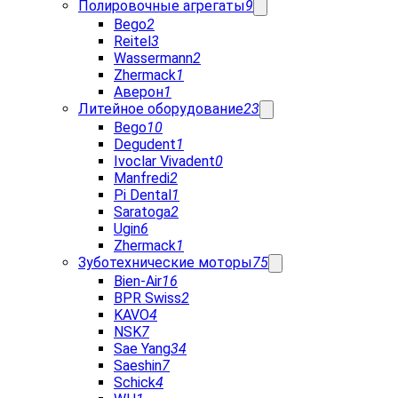
Полировочные агрегаты
9
Bego
2
Reitel
3
Wassermann
2
Zhermack
1
Аверон
1
Литейное оборудование
23
Bego
10
Degudent
1
Ivoclar Vivadent
0
Manfredi
2
Pi Dental
1
Saratoga
2
Ugin
6
Zhermack
1
Зуботехнические моторы
75
Bien-Air
16
BPR Swiss
2
KAVO
4
NSK
7
Sae Yang
34
Saeshin
7
Schick
4