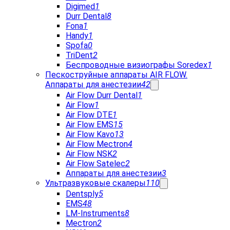
Digimed
1
Durr Dental
8
Fona
1
Handy
1
Spofa
0
TriDent
2
Беспроводные визиографы Soredex
1
Пескоструйные аппараты AIR FLOW.
Аппараты для анестезии
42
Air Flow Durr Dental
1
Air Flow
1
Air Flow DTE
1
Air Flow EMS
15
Air Flow Kavo
13
Air Flow Mectron
4
Air Flow NSK
2
Air Flow Satelec
2
Аппараты для анестезии
3
Ультразвуковые скалеры
110
Dentsply
5
EMS
48
LM-Instruments
8
Mectron
2