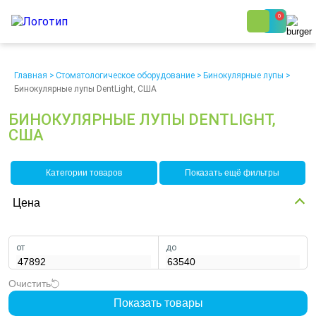
0
8 (800) 250-48-06
Ежедневно с 9:00 до 19:00
Главная
>
Стоматологическое оборудование
>
Бинокулярные лупы
>
Бинокулярные лупы DentLight, США
БИНОКУЛЯРНЫЕ ЛУПЫ DENTLIGHT,
США
Категории товаров
Показать ещё фильтры
О компании
Возврат
Доставка
Статьи
Кредит/Лизинг
Наши клиенты
Цена
Проект клиники
Контакты
от
до
Очистить
Показать товары