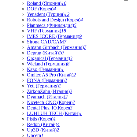
Roland (Япония)
10
DOF (Корея)
4
Yenadent (Турция)
12
Robots and Design (Корея)
4
Planmeca (Финляндия)
5
VHF (Германия)
18
IMES-ICORE (Германия)
9
Sirona CAD/CAM
7
Amann Girrbach (Германия)
7
Deprag (Китай)
10
Organical (Германия)
3
Wieland (Германия)
8
Каво (Германия)
1
Omitec A5 Pro (Китай)
2
FONA (Германия)
2
Yeti (Германия)
1
ZirkonZahn (Италия)
2
Dyamach (Италия)
2
Nicetech-CNC (Корея)
7
Dental Plus, Ю.Корея
3
LUHLUH TECH (Китай)
1
Pistis (Корея)
1
Redon (Китай)
4
Up3D (Китай)
2
Upcera
1