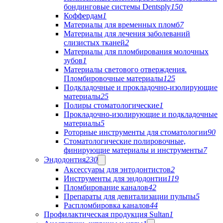
бондинговые системы Dentsply
150
Коффердам
1
Материалы для временных пломб
7
Материалы для лечения заболеваний
слизистых тканей
2
Материалы для пломбирования молочных
зубов
1
Материалы светового отверждения.
Пломбировочные материалы
125
Подкладочные и прокладочно-изолирующие
материалы
25
Полиры стоматологические
1
Прокладочно-изолирующие и подкладочные
материалы
5
Роторные инструменты для стоматологии
90
Стоматологические полировочные,
финирующие материалы и инструменты
7
Эндодонтия
230
Аксессуары для энтодонтистов
2
Инструменты для эндодонтии
119
Пломбирование каналов
42
Препараты для девитализации пульпы
5
Распломбировка каналов
44
Профилактическая продукция Sultan
1