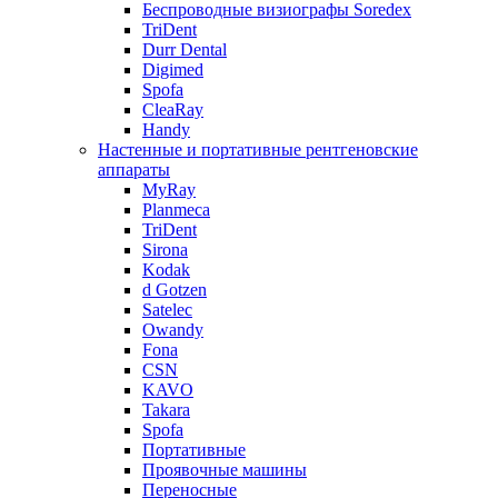
Беспроводные визиографы Soredex
TriDent
Durr Dental
Digimed
Spofa
CleaRay
Handy
Настенные и портативные рентгеновские
аппараты
MyRay
Planmeca
TriDent
Sirona
Kodak
d Gotzen
Satelec
Owandy
Fona
CSN
KAVO
Takara
Spofa
Портативные
Проявочные машины
Переносные