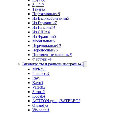
KAVO
1
Spofa
0
Takara
3
Портативные
18
Из Великобритании
5
Из Германии
7
Из Италии
14
Из США
4
Из Франции
5
Мобильные
6
Передвижные
10
Переносные
15
Проявочные машины
8
Фартуки
74
Визиографы и радиовизиографы
42
MyRay
3
Planmeca
1
Ray
1
Kavo
3
Vatech
2
Sirona
2
Kodak
4
ACTEON group/SATELEC
2
Owandy
3
Visiodent
1