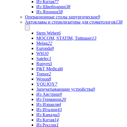
Из Китая
77
Из Швейцарии
38
Из Японии
58
Операционные столы хирургические
9
Автоклавы и стерилизаторы для стоматологов
138
Stern Weber
6
MOCOM, STATIM, Tuttnauer
13
Melag
22
Euronda
9
WH
10
Satelec
1
Runyes
5
P&T Medical
6
Tonsor
2
Woson
8
YOUJOY
7
Запечатывающие устройства
9
Из Австрии
9
Из Германии
20
Из Израиля
4
Из Италии
43
Из Канады
5
Из Китая
14
Из России
1