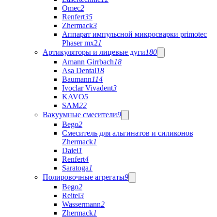
Omec
2
Renfert
35
Zhermack
3
Аппарат импульсной микросварки primotec
Phaser mx2
1
Артикуляторы и лицевые дуги
180
Amann Girrbach
18
Asa Dental
18
Baumann
114
Ivoclar Vivadent
3
KAVO
5
SAM
22
Вакуумные смесители
9
Bego
2
Cмеситель для альгинатов и силиконов
Zhermack
1
Daiei
1
Renfert
4
Saratoga
1
Полировочные агрегаты
9
Bego
2
Reitel
3
Wassermann
2
Zhermack
1