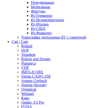
Передвижные
Мобильные
Фартуки
Из Германии
Из Великобритании
Из Италии
Из США
Из Франции
Томографы дентальные БУ с гарантией
Cad / Cam
Roland
DOF
Yenadent
Robots and Design
Planmeca
VHF
IMES-ICORE
Sirona CAD/CAM
Amann Girrbach
Deprag (Китай)
Organical
Wieland
Каво
Omitec A5 Pro
FONA