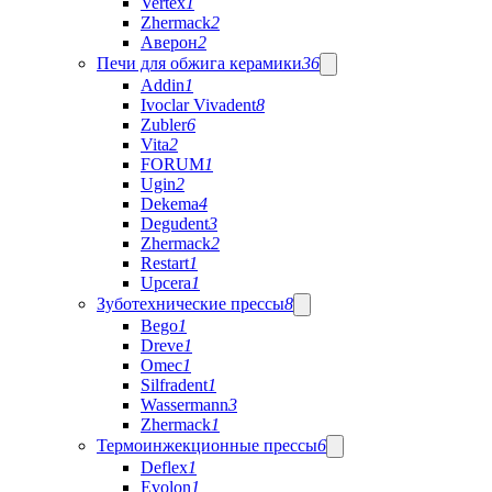
Vertex
1
Zhermack
2
Аверон
2
Печи для обжига керамики
36
Addin
1
Ivoclar Vivadent
8
Zubler
6
Vita
2
FORUM
1
Ugin
2
Dekema
4
Degudent
3
Zhermack
2
Restart
1
Upcera
1
Зуботехнические прессы
8
Bego
1
Dreve
1
Omec
1
Silfradent
1
Wassermann
3
Zhermack
1
Термоинжекционные прессы
6
Deflex
1
Evolon
1