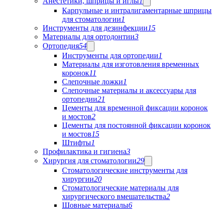
Анестетики, шприцы и иглы
1
Карпульные и интралигаментарные шприцы
для стоматологии
1
Инструменты для дезинфекции
15
Материалы для ортодонтии
3
Ортопедия
54
Инструменты для ортопедии
1
Материалы для изготовления временных
коронок
11
Слепочные ложки
1
Слепочные материалы и аксессуары для
ортопедии
21
Цементы для временной фиксации коронок
и мостов
2
Цементы для постоянной фиксации коронок
и мостов
15
Штифты
1
Профилактика и гигиена
3
Хирургия для стоматологии
29
Стоматологические инструменты для
хирургии
20
Стоматологические материалы для
хирургического вмешательства
2
Шовные материалы
6