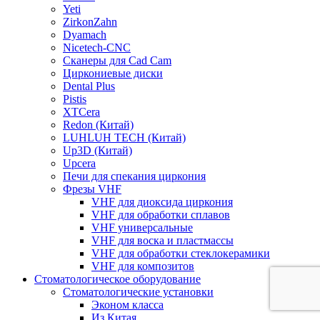
Yeti
ZirkonZahn
Dyamach
Nicetech-CNC
Сканеры для Cad Cam
Циркониевые диски
Dental Plus
Pistis
XTCera
Redon (Китай)
LUHLUH TECH (Китай)
Up3D (Китай)
Upcera
Печи для спекания циркония
Фрезы VHF
VHF для диоксида циркония
VHF для обработки сплавов
VHF универсальные
VHF для воска и пластмассы
VHF для обработки стеклокерамики
VHF для композитов
Стоматологическое оборудование
Стоматологические установки
Эконом класса
Из Китая