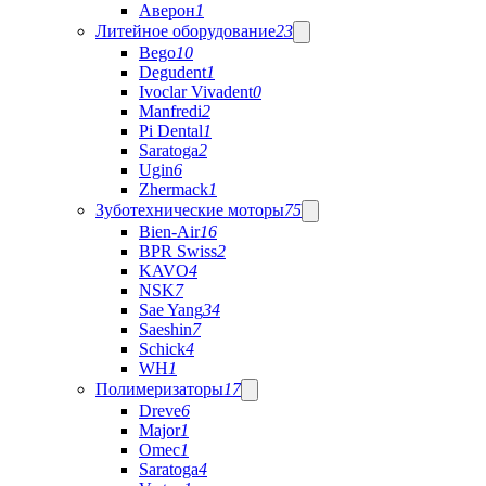
Аверон
1
Литейное оборудование
23
Bego
10
Degudent
1
Ivoclar Vivadent
0
Manfredi
2
Pi Dental
1
Saratoga
2
Ugin
6
Zhermack
1
Зуботехнические моторы
75
Bien-Air
16
BPR Swiss
2
KAVO
4
NSK
7
Sae Yang
34
Saeshin
7
Schick
4
WH
1
Полимеризаторы
17
Dreve
6
Major
1
Omec
1
Saratoga
4