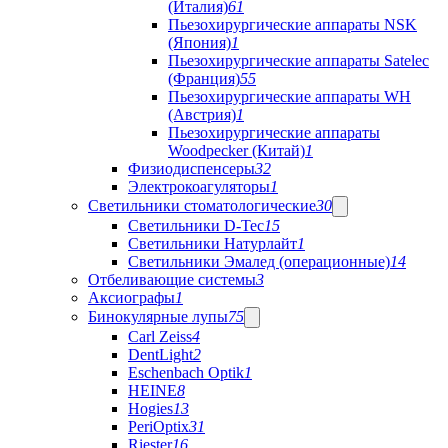
(Италия)
61
Пьезохирургические аппараты NSK
(Япония)
1
Пьезохирургические аппараты Satelec
(Франция)
55
Пьезохирургические аппараты WH
(Австрия)
1
Пьезохирургические аппараты
Woodpecker (Китай)
1
Физиодиспенсеры
32
Электрокоагуляторы
1
Светильники стоматологические
30
Светильники D-Tec
15
Светильники Натурлайт
1
Светильники Эмалед (операционные)
14
Отбеливающие системы
3
Аксиографы
1
Бинокулярные лупы
75
Carl Zeiss
4
DentLight
2
Eschenbach Optik
1
HEINE
8
Hogies
13
PeriOptix
31
Riester
16