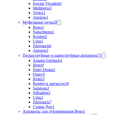
Ivoclar Vivadent
1
Multipress
1
Vertex
1
Аверон
1
Муфельные печи
20
Bego
3
Nabertherm
1
Renfert
2
Ugin
5
Zhermack
6
Аверон
3
Пескоструйные и пароструйные аппараты
71
Amann Girrbach
1
Bego
9
Daiei Dental
1
Omec
9
Reitel
3
Renfert и запчасти
34
Saratoga
3
Silfradent
1
Ugin
2
Zhermack
7
Спарк-Дон
1
Аппараты для дублирования Bego
1