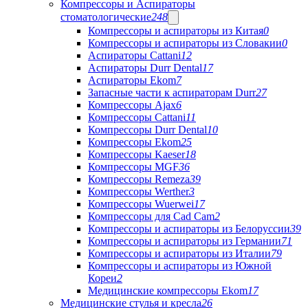
Компрессоры и Аспираторы
стоматологические
248
Компрессоры и аспираторы из Китая
0
Компрессоры и аспираторы из Словакии
0
Аспираторы Cattani
12
Аспираторы Durr Dental
17
Аспираторы Ekom
7
Запасные части к аспираторам Durr
27
Компрессоры Ajax
6
Компрессоры Cattani
11
Компрессоры Durr Dental
10
Компрессоры Ekom
25
Компрессоры Kaeser
18
Компрессоры MGF
36
Компрессоры Remeza
39
Компрессоры Werther
3
Компрессоры Wuerwei
17
Компрессоры для Cad Cam
2
Компрессоры и аспираторы из Белоруссии
39
Компрессоры и аспираторы из Германии
71
Компрессоры и аспираторы из Италии
79
Компрессоры и аспираторы из Южной
Кореи
2
Медицинские компрессоры Ekom
17
Медицинские стулья и кресла
26