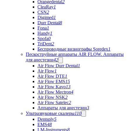
Orangedental
2
CleaRay
1
CSN
2
Digimed
1
Durr Dental
8
Fona
1
Handy
1
Spofa
0
TriDent
2
Беспроводные визиографы Soredex
1
Пескоструйные аппараты AIR FLOW. Аппараты
для анестезии
42
Air Flow Durr Dental
1
Air Flow
1
Air Flow DTE
1
Air Flow EMS
15
Air Flow Kavo
13
Air Flow Mectron
4
Air Flow NSK
2
Air Flow Satelec
2
Аппараты для анестезии
3
Ультразвуковые скалеры
110
Dentsply
5
EMS
48
LM-Instruments
8