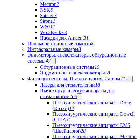
Mectron
2
NSK
6
Satelec
3
Sirona
1
W&H
2
Woodpecker
4
Насадки для Amdent
31
Полимеризационные лампы
68
Интраоральные камеры
8
Эндомоторы, апекслокаторы, обтурационные
системы
47
Обтурационные системы
10
Эндомоторы и апекслокаторы
28
Физиодиспенсеры, Пьезохирургия, Лазеры
214
Лазеры для стоматологии
18
Пьезохирургические аппараты для
стоматологии
163
Пьезохирургические аппараты Dong
(Китай)
14
Пьезохирургические аппараты Dowell
(США)
1
Пьезохирургические аппараты EMS
(Швейцария)
28
Пьезохирургические аппараты Mectron