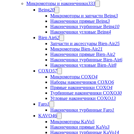
Микромоторы и наконечники
333
Being
20
Микромоторы и запчасти Being
3
Наконечники прямые Being
3
Наконечники турбинные Being
10
Наконечники угловые Being
4
Bien Air
62
Запчасти и аксессуары Bien-Air
25
Микромоторы Bien-Air
21
Наконечники прямые Bien-Air
2
Наконечники турбинные Bien-Air
6
Наконечники угловые Bien-Air
8
COXO
57
Микромоторы COXO
4
Наборы наконечников COXO
6
Прямые наконечники COXO
4
Турбинные наконечники COXO
30
Угловые наконечники COXO
13
Faro
1
Наконечники турбинные Faro
1
KAVO
46
Микромоторы KaVo
5
Наконечники прямые KaVo
3
Наконечники турбинные KaVo
14