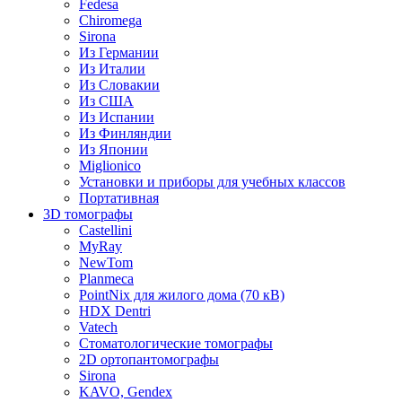
Fedesa
Chiromega
Sirona
Из Германии
Из Италии
Из Словакии
Из США
Из Испании
Из Финляндии
Из Японии
Miglionico
Установки и приборы для учебных классов
Портативная
3D томографы
Castellini
MyRay
NewTom
Planmeca
PointNix для жилого дома (70 кВ)
HDX Dentri
Vatech
Стоматологические томографы
2D ортопантомографы
Sirona
KAVO, Gendex