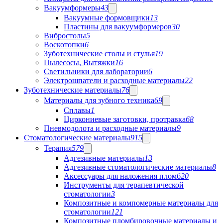
Вакуумформеры
43
Вакуумные формовщики
13
Пластины для вакуумформеров
30
Вибростолы
5
Воскотопки
6
Зуботехнические столы и стулья
19
Пылесосы, Вытяжки
16
Светильники для лаборатории
6
Электрошпатели и расходные материалы
22
Зуботехнические материалы
76
Материалы для зубного техника
69
Сплавы
1
Циркониевые заготовки, протравка
68
Пневмодолота и расходные материалы
9
Стоматологические материалы
915
Терапия
579
Адгезивные материалы
13
Адгезивные стоматологические материалы
8
Аксессуары для наложения пломб
20
Инструменты для терапевтической
стоматологии
3
Композитные и компомерные материалы для
стоматологии
121
Композитные пломбировочные материалы и