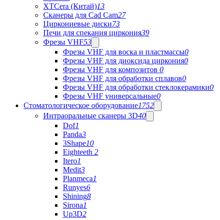
XTCera (Китай)
13
Сканеры для Cad Cam
27
Циркониевые диски
73
Печи для спекания циркония
39
Фрезы VHF
53
Фрезы VHF для воска и пластмассы
0
Фрезы VHF для диоксида циркония
0
Фрезы VHF для композитов
0
Фрезы VHF для обработки сплавов
0
Фрезы VHF для обработки стеклокерамики
0
Фрезы VHF универсальные
0
Стоматологическое оборудование
1752
Интраоральные сканеры 3D
40
Dof
1
Panda
3
3Shape
10
Eighteeth
2
Itero
1
Medit
3
Planmeca
1
Runyes
6
Shining
8
Sirona
1
Up3D
2