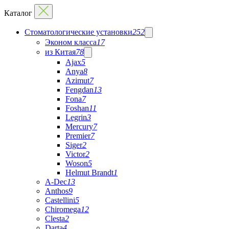
Каталог
Стоматологические установки
252
Эконом класса
17
из Китая
78
Ajax
5
Anya
8
Azimut
7
Fengdan
13
Fona
7
Foshan
11
Legrin
3
Mercury
7
Premier
7
Siger
2
Victor
2
Woson
5
Helmut Brandt
1
A-Dec
13
Anthos
9
Castellini
5
Chiromega
12
Clesta
2
Darta
4