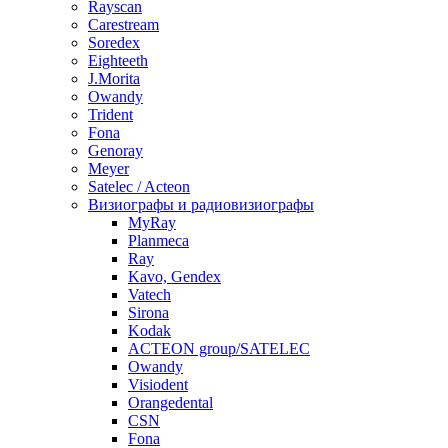
Rayscan
Carestream
Soredex
Eighteeth
J.Morita
Owandy
Trident
Fona
Genoray
Meyer
Satelec / Acteon
Визиографы и радиовизиографы
MyRay
Planmeca
Ray
Kavo, Gendex
Vatech
Sirona
Kodak
ACTEON group/SATELEC
Owandy
Visiodent
Orangedental
CSN
Fona