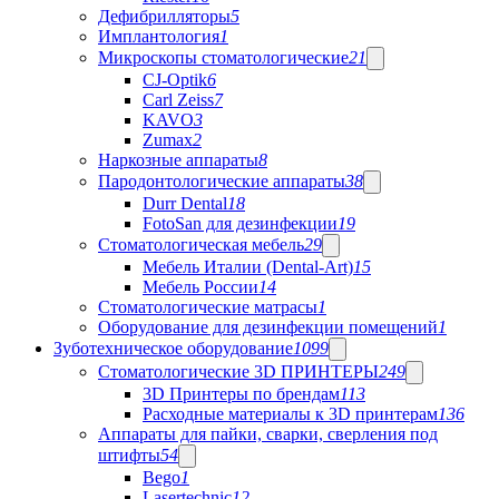
Дефибрилляторы
5
Имплантология
1
Микроскопы стоматологические
21
CJ-Optik
6
Carl Zeiss
7
KAVO
3
Zumax
2
Наркозные аппараты
8
Пародонтологические аппараты
38
Durr Dental
18
FotoSan для дезинфекции
19
Стоматологическая мебель
29
Мебель Италии (Dental-Art)
15
Мебель России
14
Стоматологические матрасы
1
Оборудование для дезинфекции помещений
1
Зуботехническое оборудование
1099
Стоматологические 3D ПРИНТЕРЫ
249
3D Принтеры по брендам
113
Расходные материалы к 3D принтерам
136
Аппараты для пайки, сварки, сверления под
штифты
54
Bego
1
Lasertechnic
12