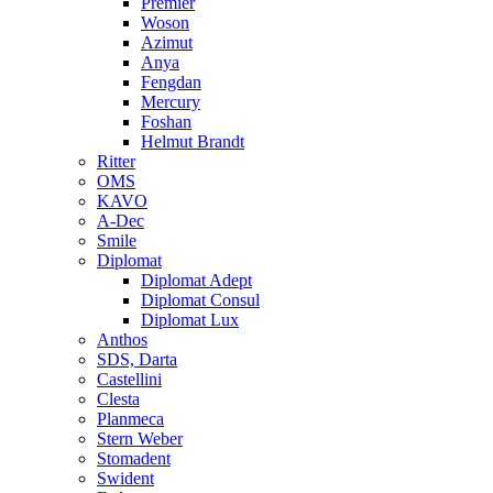
Premier
Woson
Azimut
Anya
Fengdan
Mercury
Foshan
Helmut Brandt
Ritter
OMS
KAVO
A-Dec
Smile
Diplomat
Diplomat Adept
Diplomat Consul
Diplomat Lux
Anthos
SDS, Darta
Castellini
Clesta
Planmeca
Stern Weber
Stomadent
Swident