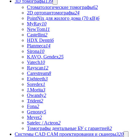
3D томографы
139
Стоматологические томографы
62
2D ортопантомографы
24
PointNix для жилого дома (70 кВ)
6
MyRay
10
NewTom
11
Castellini
2
HDX Dentri
6
Planmeca
14
Sirona
10
KAVO, Gendex
25
Vatech
10
Rayscan
12
Carestream
8
Eighteeth
3
Soredex
1
J.Morita
3
Owandy
2
Trident
2
Fona
2
Genoray
5
Meyer
2
Satelec / Acteon
2
Томографы дентальные БУ с гарантией
2
Системы CAD CAM проектирования и сканеры
320