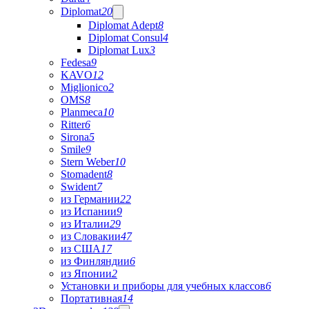
Diplomat
20
Diplomat Adept
8
Diplomat Consul
4
Diplomat Lux
3
Fedesa
9
KAVO
12
Miglionico
2
OMS
8
Planmeca
10
Ritter
6
Sirona
5
Smile
9
Stern Weber
10
Stomadent
8
Swident
7
из Германии
22
из Испании
9
из Италии
29
из Словакии
47
из США
17
из Финляндии
6
из Японии
2
Установки и приборы для учебных классов
6
Портативная
14