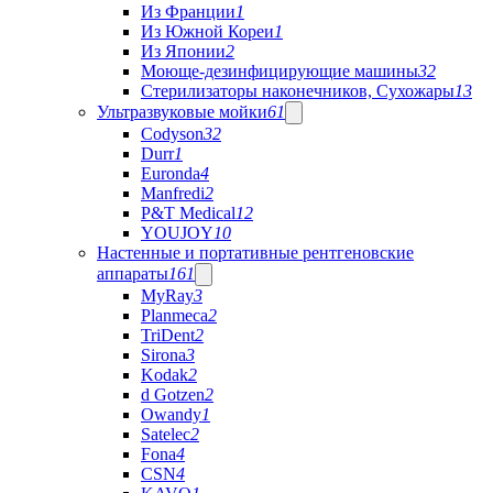
Из Франции
1
Из Южной Кореи
1
Из Японии
2
Моюще-дезинфицирующие машины
32
Стерилизаторы наконечников, Сухожары
13
Ультразвуковые мойки
61
Codyson
32
Durr
1
Euronda
4
Manfredi
2
P&T Medical
12
YOUJOY
10
Настенные и портативные рентгеновские
аппараты
161
MyRay
3
Planmeca
2
TriDent
2
Sirona
3
Kodak
2
d Gotzen
2
Owandy
1
Satelec
2
Fona
4
CSN
4