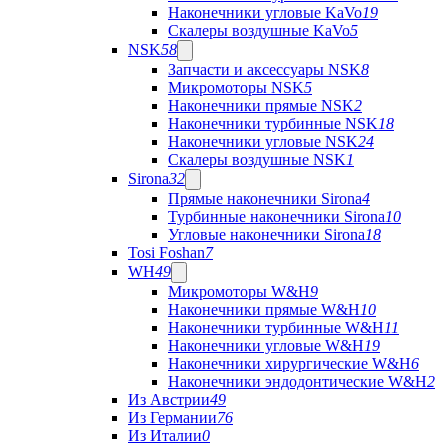
Наконечники угловые KaVo
19
Скалеры воздушные KaVo
5
NSK
58
Запчасти и аксессуары NSK
8
Микромоторы NSK
5
Наконечники прямые NSK
2
Наконечники турбинные NSK
18
Наконечники угловые NSK
24
Скалеры воздушные NSK
1
Sirona
32
Прямые наконечники Sirona
4
Турбинные наконечники Sirona
10
Угловые наконечники Sirona
18
Tosi Foshan
7
WH
49
Микромоторы W&H
9
Наконечники прямые W&H
10
Наконечники турбинные W&H
11
Наконечники угловые W&H
19
Наконечники хирургические W&H
6
Наконечники эндодонтические W&H
2
Из Австрии
49
Из Германии
76
Из Италии
0