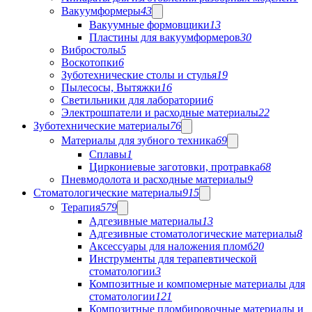
Вакуумформеры
43
Вакуумные формовщики
13
Пластины для вакуумформеров
30
Вибростолы
5
Воскотопки
6
Зуботехнические столы и стулья
19
Пылесосы, Вытяжки
16
Светильники для лаборатории
6
Электрошпатели и расходные материалы
22
Зуботехнические материалы
76
Материалы для зубного техника
69
Сплавы
1
Циркониевые заготовки, протравка
68
Пневмодолота и расходные материалы
9
Стоматологические материалы
915
Терапия
579
Адгезивные материалы
13
Адгезивные стоматологические материалы
8
Аксессуары для наложения пломб
20
Инструменты для терапевтической
стоматологии
3
Композитные и компомерные материалы для
стоматологии
121
Композитные пломбировочные материалы и