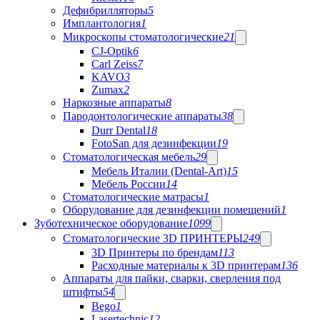
Дефибрилляторы
5
Имплантология
1
Микроскопы стоматологические
21
CJ-Optik
6
Carl Zeiss
7
KAVO
3
Zumax
2
Наркозные аппараты
8
Пародонтологические аппараты
38
Durr Dental
18
FotoSan для дезинфекции
19
Стоматологическая мебель
29
Мебель Италии (Dental-Art)
15
Мебель России
14
Стоматологические матрасы
1
Оборудование для дезинфекции помещений
1
Зуботехническое оборудование
1099
Стоматологические 3D ПРИНТЕРЫ
249
3D Принтеры по брендам
113
Расходные материалы к 3D принтерам
136
Аппараты для пайки, сварки, сверления под
штифты
54
Bego
1
Lasertechnic
12