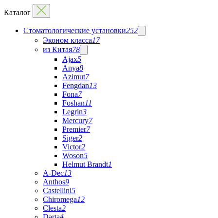
Каталог
Стоматологические установки
252
Эконом класса
17
из Китая
78
Ajax
5
Anya
8
Azimut
7
Fengdan
13
Fona
7
Foshan
11
Legrin
3
Mercury
7
Premier
7
Siger
2
Victor
2
Woson
5
Helmut Brandt
1
A-Dec
13
Anthos
9
Castellini
5
Chiromega
12
Clesta
2
Darta
4