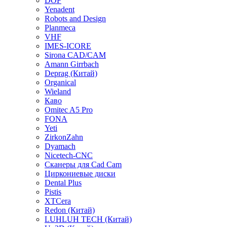
DOF
Yenadent
Robots and Design
Planmeca
VHF
IMES-ICORE
Sirona CAD/CAM
Amann Girrbach
Deprag (Китай)
Organical
Wieland
Каво
Omitec A5 Pro
FONA
Yeti
ZirkonZahn
Dyamach
Nicetech-CNC
Сканеры для Cad Cam
Циркониевые диски
Dental Plus
Pistis
XTCera
Redon (Китай)
LUHLUH TECH (Китай)