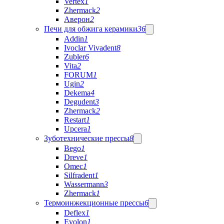
Vertex
1
Zhermack
2
Аверон
2
Печи для обжига керамики
36
Addin
1
Ivoclar Vivadent
8
Zubler
6
Vita
2
FORUM
1
Ugin
2
Dekema
4
Degudent
3
Zhermack
2
Restart
1
Upcera
1
Зуботехнические прессы
8
Bego
1
Dreve
1
Omec
1
Silfradent
1
Wassermann
3
Zhermack
1
Термоинжекционные прессы
6
Deflex
1
Evolon
1