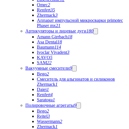
Omec
2
Renfert
35
Zhermack
3
Аппарат импульсной микросварки primotec
Phaser mx2
1
Артикуляторы и лицевые дуги
180
Amann Girrbach
18
Asa Dental
18
Baumann
114
Ivoclar Vivadent
3
KAVO
5
SAM
22
Вакуумные смесители
9
Bego
2
Cмеситель для альгинатов и силиконов
Zhermack
1
Daiei
1
Renfert
4
Saratoga
1
Полировочные агрегаты
9
Bego
2
Reitel
3
Wassermann
2
Zhermack
1