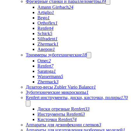
Фрезерные станки и параллелометры
39
Amann Girrbach
24
Artiglio
1
Bego
1
Orthoflex
1
Renfert
4
Schick
5
Silfradent
1
Zhermack
1
Аверон
1
Триммеры зуботехнические
18
Omec
2
Renfert
7
Saratoga
1
Wassermann
5
Zhermack
3
Дозатор-весы Zubler Vario Balance
1
Зуботехнические микроскопы
1
Renfert инструменты, диски, кисточки, полиры
170
Диски отрезные Renfert
33
Инструменты Renfert
63
Кисточки Renfert
74
Аппараты для дезинфекции слепков
3
Аппараты для изготовления разборных моделей
1