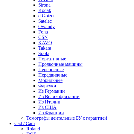
Sirona
Kodak
d Gotzen
Satelec
Owandy
Fona
CSN
KAVO
Takara
Spofa
Портативные
Проявочные машины
Переносные
Передвижные
Мобильные
Фартуки
Из Германии
Из Великобритании
Из Италии
Из США
Из Франции
Томографы дентальные БУ с гарантией
Cad / Cam
Roland