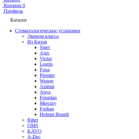
Корзина
0
Профиль
Каталог
Стоматологические установки
Эконом класса
Из Китая
Siger
Ajax
Victor
Legrin
Fona
Premier
Woson
Azimut
Anya
Fengdan
Mercury
Foshan
Helmut Brandt
Ritter
OMS
KAVO
A-Dec