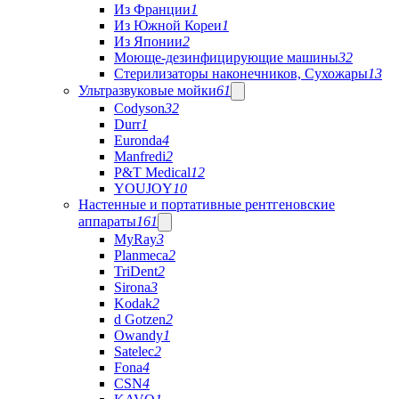
Из Франции
1
Из Южной Кореи
1
Из Японии
2
Моюще-дезинфицирующие машины
32
Стерилизаторы наконечников, Сухожары
13
Ультразвуковые мойки
61
Codyson
32
Durr
1
Euronda
4
Manfredi
2
P&T Medical
12
YOUJOY
10
Настенные и портативные рентгеновские
аппараты
161
MyRay
3
Planmeca
2
TriDent
2
Sirona
3
Kodak
2
d Gotzen
2
Owandy
1
Satelec
2
Fona
4
CSN
4