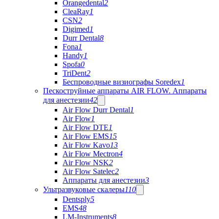
Orangedental
2
CleaRay
1
CSN
2
Digimed
1
Durr Dental
8
Fona
1
Handy
1
Spofa
0
TriDent
2
Беспроводные визиографы Soredex
1
Пескоструйные аппараты AIR FLOW. Аппараты
для анестезии
42
Air Flow Durr Dental
1
Air Flow
1
Air Flow DTE
1
Air Flow EMS
15
Air Flow Kavo
13
Air Flow Mectron
4
Air Flow NSK
2
Air Flow Satelec
2
Аппараты для анестезии
3
Ультразвуковые скалеры
110
Dentsply
5
EMS
48
LM-Instruments
8