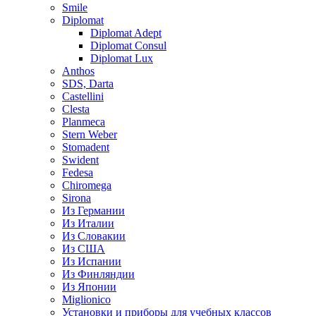
Smile
Diplomat
Diplomat Adept
Diplomat Consul
Diplomat Lux
Anthos
SDS, Darta
Castellini
Clesta
Planmeca
Stern Weber
Stomadent
Swident
Fedesa
Chiromega
Sirona
Из Германии
Из Италии
Из Словакии
Из США
Из Испании
Из Финляндии
Из Японии
Miglionico
Установки и приборы для учебных классов