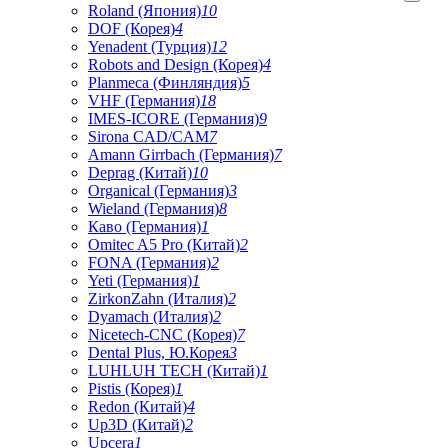
Roland (Япония)
10
DOF (Корея)
4
Yenadent (Турция)
12
Robots and Design (Корея)
4
Planmeca (Финляндия)
5
VHF (Германия)
18
IMES-ICORE (Германия)
9
Sirona CAD/CAM
7
Amann Girrbach (Германия)
7
Deprag (Китай)
10
Organical (Германия)
3
Wieland (Германия)
8
Каво (Германия)
1
Omitec A5 Pro (Китай)
2
FONA (Германия)
2
Yeti (Германия)
1
ZirkonZahn (Италия)
2
Dyamach (Италия)
2
Nicetech-CNC (Корея)
7
Dental Plus, Ю.Корея
3
LUHLUH TECH (Китай)
1
Pistis (Корея)
1
Redon (Китай)
4
Up3D (Китай)
2
Upcera
1