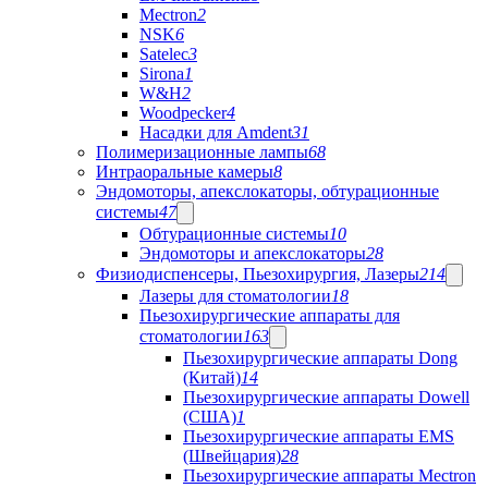
Mectron
2
NSK
6
Satelec
3
Sirona
1
W&H
2
Woodpecker
4
Насадки для Amdent
31
Полимеризационные лампы
68
Интраоральные камеры
8
Эндомоторы, апекслокаторы, обтурационные
системы
47
Обтурационные системы
10
Эндомоторы и апекслокаторы
28
Физиодиспенсеры, Пьезохирургия, Лазеры
214
Лазеры для стоматологии
18
Пьезохирургические аппараты для
стоматологии
163
Пьезохирургические аппараты Dong
(Китай)
14
Пьезохирургические аппараты Dowell
(США)
1
Пьезохирургические аппараты EMS
(Швейцария)
28
Пьезохирургические аппараты Mectron