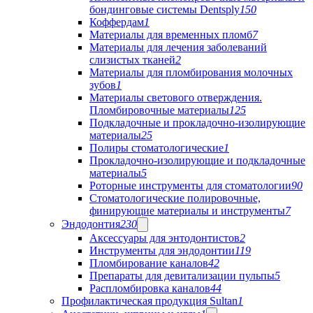
бондинговые системы Dentsply
150
Коффердам
1
Материалы для временных пломб
7
Материалы для лечения заболеваний
слизистых тканей
2
Материалы для пломбирования молочных
зубов
1
Материалы светового отверждения.
Пломбировочные материалы
125
Подкладочные и прокладочно-изолирующие
материалы
25
Полиры стоматологические
1
Прокладочно-изолирующие и подкладочные
материалы
5
Роторные инструменты для стоматологии
90
Стоматологические полировочные,
финирующие материалы и инструменты
7
Эндодонтия
230
Аксессуары для энтодонтистов
2
Инструменты для эндодонтии
119
Пломбирование каналов
42
Препараты для девитализации пульпы
5
Распломбировка каналов
44
Профилактическая продукция Sultan
1