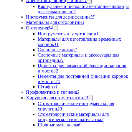
Анестетики, шприцы и иглы
1
Карпульные и интралигаментарные шприцы
для стоматологии
1
Инструменты для дезинфекции
15
Материалы для ортодонтии
3
Ортопедия
54
Инструменты для ортопедии
1
Материалы для изготовления временных
коронок
11
Слепочные ложки
1
Слепочные материалы и аксессуары для
ортопедии
21
Цементы для временной фиксации коронок
и мостов
2
Цементы для постоянной фиксации коронок
и мостов
15
Штифты
1
Профилактика и гигиена
3
Хирургия для стоматологии
29
Стоматологические инструменты для
хирургии
20
Стоматологические материалы для
хирургического вмешательства
2
Шовные материалы
6