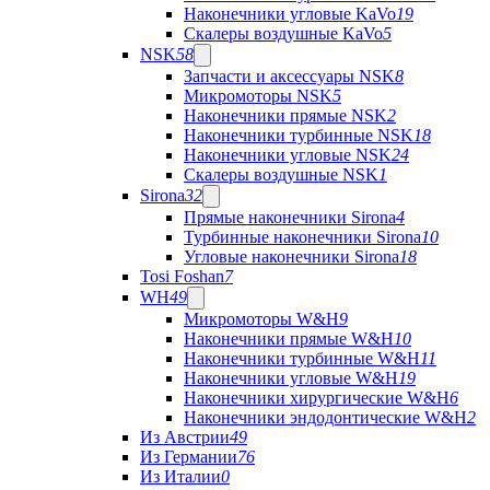
Наконечники угловые KaVo
19
Скалеры воздушные KaVo
5
NSK
58
Запчасти и аксессуары NSK
8
Микромоторы NSK
5
Наконечники прямые NSK
2
Наконечники турбинные NSK
18
Наконечники угловые NSK
24
Скалеры воздушные NSK
1
Sirona
32
Прямые наконечники Sirona
4
Турбинные наконечники Sirona
10
Угловые наконечники Sirona
18
Tosi Foshan
7
WH
49
Микромоторы W&H
9
Наконечники прямые W&H
10
Наконечники турбинные W&H
11
Наконечники угловые W&H
19
Наконечники хирургические W&H
6
Наконечники эндодонтические W&H
2
Из Австрии
49
Из Германии
76
Из Италии
0