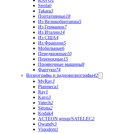
KAVO
1
Spofa
0
Takara
3
Портативные
18
Из Великобритании
5
Из Германии
7
Из Италии
14
Из США
4
Из Франции
5
Мобильные
6
Передвижные
10
Переносные
15
Проявочные машины
8
Фартуки
74
Визиографы и радиовизиографы
42
MyRay
3
Planmeca
1
Ray
1
Kavo
3
Vatech
2
Sirona
2
Kodak
4
ACTEON group/SATELEC
2
Owandy
3
Visiodent
1