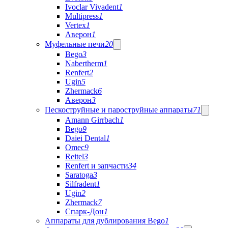
Ivoclar Vivadent
1
Multipress
1
Vertex
1
Аверон
1
Муфельные печи
20
Bego
3
Nabertherm
1
Renfert
2
Ugin
5
Zhermack
6
Аверон
3
Пескоструйные и пароструйные аппараты
71
Amann Girrbach
1
Bego
9
Daiei Dental
1
Omec
9
Reitel
3
Renfert и запчасти
34
Saratoga
3
Silfradent
1
Ugin
2
Zhermack
7
Спарк-Дон
1
Аппараты для дублирования Bego
1