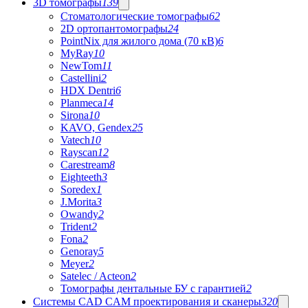
3D томографы
139
Стоматологические томографы
62
2D ортопантомографы
24
PointNix для жилого дома (70 кВ)
6
MyRay
10
NewTom
11
Castellini
2
HDX Dentri
6
Planmeca
14
Sirona
10
KAVO, Gendex
25
Vatech
10
Rayscan
12
Carestream
8
Eighteeth
3
Soredex
1
J.Morita
3
Owandy
2
Trident
2
Fona
2
Genoray
5
Meyer
2
Satelec / Acteon
2
Томографы дентальные БУ с гарантией
2
Системы CAD CAM проектирования и сканеры
320