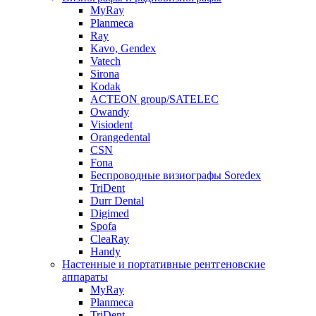
MyRay
Planmeca
Ray
Kavo, Gendex
Vatech
Sirona
Kodak
ACTEON group/SATELEC
Owandy
Visiodent
Orangedental
CSN
Fona
Беспроводные визиографы Soredex
TriDent
Durr Dental
Digimed
Spofa
CleaRay
Handy
Настенные и портативные рентгеновские
аппараты
MyRay
Planmeca
TriDent