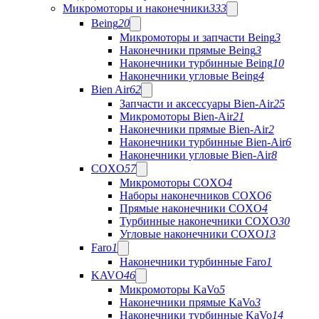
Микромоторы и наконечники
333
Being
20
Микромоторы и запчасти Being
3
Наконечники прямые Being
3
Наконечники турбинные Being
10
Наконечники угловые Being
4
Bien Air
62
Запчасти и аксессуары Bien-Air
25
Микромоторы Bien-Air
21
Наконечники прямые Bien-Air
2
Наконечники турбинные Bien-Air
6
Наконечники угловые Bien-Air
8
COXO
57
Микромоторы COXO
4
Наборы наконечников COXO
6
Прямые наконечники COXO
4
Турбинные наконечники COXO
30
Угловые наконечники COXO
13
Faro
1
Наконечники турбинные Faro
1
KAVO
46
Микромоторы KaVo
5
Наконечники прямые KaVo
3
Наконечники турбинные KaVo
14