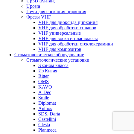
Up3D (Китай)
Upcera
Печи для спекания циркония
Фрезы VHF
VHF для диоксида циркония
VHF для обработки сплавов
VHF универсальные
VHF для воска и пластмассы
VHF для обработки стеклокерамики
VHF для композитов
Стоматологическое оборудование
Стоматологические установки
Эконом класса
Из Китая
Ritter
OMS
KAVO
A-Dec
Smile
Diplomat
Anthos
SDS, Darta
Castellini
Clesta
Planmeca