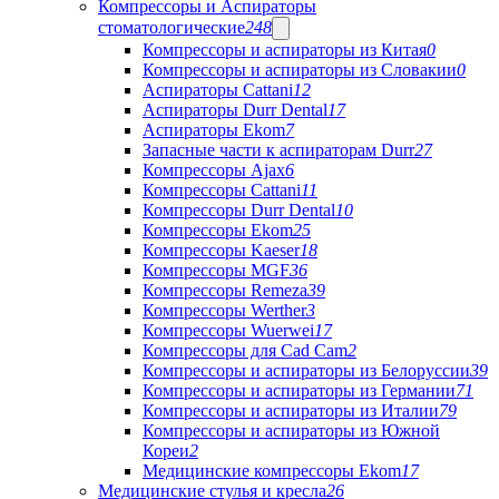
Компрессоры и Аспираторы
стоматологические
248
Компрессоры и аспираторы из Китая
0
Компрессоры и аспираторы из Словакии
0
Аспираторы Cattani
12
Аспираторы Durr Dental
17
Аспираторы Ekom
7
Запасные части к аспираторам Durr
27
Компрессоры Ajax
6
Компрессоры Cattani
11
Компрессоры Durr Dental
10
Компрессоры Ekom
25
Компрессоры Kaeser
18
Компрессоры MGF
36
Компрессоры Remeza
39
Компрессоры Werther
3
Компрессоры Wuerwei
17
Компрессоры для Cad Cam
2
Компрессоры и аспираторы из Белоруссии
39
Компрессоры и аспираторы из Германии
71
Компрессоры и аспираторы из Италии
79
Компрессоры и аспираторы из Южной
Кореи
2
Медицинские компрессоры Ekom
17
Медицинские стулья и кресла
26