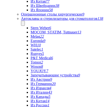
Из Китая
77
Из Швейцарии
38
Из Японии
58
Операционные столы хирургические
9
Автоклавы и стерилизаторы для стоматологов
138
Stern Weber
6
MOCOM, STATIM, Tuttnauer
13
Melag
22
Euronda
9
WH
10
Satelec
1
Runyes
5
P&T Medical
6
Tonsor
2
Woson
8
YOUJOY
7
Запечатывающие устройства
9
Из Австрии
9
Из Германии
20
Из Израиля
4
Из Италии
43
Из Канады
5
Из Китая
14
Из России
1