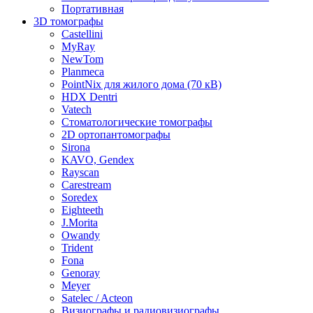
Портативная
3D томографы
Castellini
MyRay
NewTom
Planmeca
PointNix для жилого дома (70 кВ)
HDX Dentri
Vatech
Стоматологические томографы
2D ортопантомографы
Sirona
KAVO, Gendex
Rayscan
Carestream
Soredex
Eighteeth
J.Morita
Owandy
Trident
Fona
Genoray
Meyer
Satelec / Acteon
Визиографы и радиовизиографы