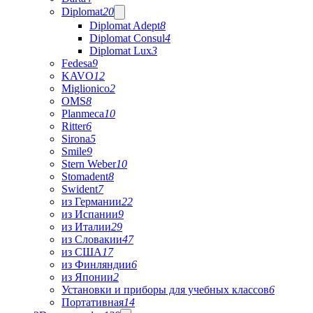
Diplomat
20
Diplomat Adept
8
Diplomat Consul
4
Diplomat Lux
3
Fedesa
9
KAVO
12
Miglionico
2
OMS
8
Planmeca
10
Ritter
6
Sirona
5
Smile
9
Stern Weber
10
Stomadent
8
Swident
7
из Германии
22
из Испании
9
из Италии
29
из Словакии
47
из США
17
из Финляндии
6
из Японии
2
Установки и приборы для учебных классов
6
Портативная
14