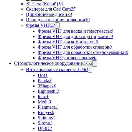
XTCera (Китай)
13
Сканеры для Cad Cam
27
Циркониевые диски
73
Печи для спекания циркония
39
Фрезы VHF
53
Фрезы VHF для воска и пластмассы
0
Фрезы VHF для диоксида циркония
0
Фрезы VHF для композитов
0
Фрезы VHF для обработки сплавов
0
Фрезы VHF для обработки стеклокерамики
0
Фрезы VHF универсальные
0
Стоматологическое оборудование
1752
Интраоральные сканеры 3D
40
Dof
1
Panda
3
3Shape
10
Eighteeth
2
Itero
1
Medit
3
Planmeca
1
Runyes
6
Shining
8
Sirona
1
Up3D
2