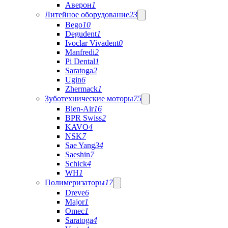
Аверон
1
Литейное оборудование
23
Bego
10
Degudent
1
Ivoclar Vivadent
0
Manfredi
2
Pi Dental
1
Saratoga
2
Ugin
6
Zhermack
1
Зуботехнические моторы
75
Bien-Air
16
BPR Swiss
2
KAVO
4
NSK
7
Sae Yang
34
Saeshin
7
Schick
4
WH
1
Полимеризаторы
17
Dreve
6
Major
1
Omec
1
Saratoga
4