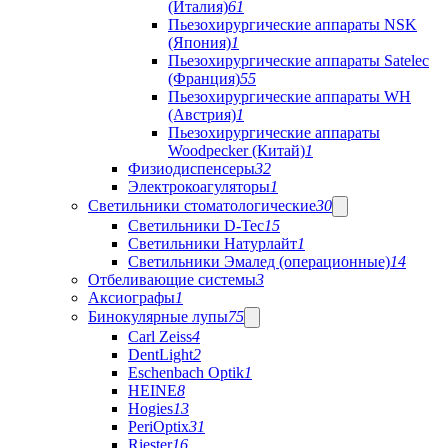
(Италия)
61
Пьезохирургические аппараты NSK
(Япония)
1
Пьезохирургические аппараты Satelec
(Франция)
55
Пьезохирургические аппараты WH
(Австрия)
1
Пьезохирургические аппараты
Woodpecker (Китай)
1
Физиодиспенсеры
32
Электрокоагуляторы
1
Светильники стоматологические
30
Светильники D-Tec
15
Светильники Натурлайт
1
Светильники Эмалед (операционные)
14
Отбеливающие системы
3
Аксиографы
1
Бинокулярные лупы
75
Carl Zeiss
4
DentLight
2
Eschenbach Optik
1
HEINE
8
Hogies
13
PeriOptix
31
Riester
16