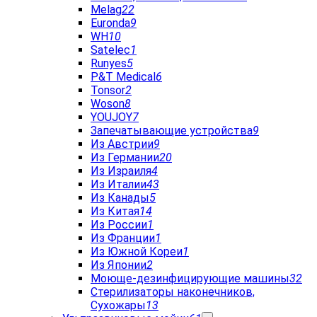
Melag
22
Euronda
9
WH
10
Satelec
1
Runyes
5
P&T Medical
6
Tonsor
2
Woson
8
YOUJOY
7
Запечатывающие устройства
9
Из Австрии
9
Из Германии
20
Из Израиля
4
Из Италии
43
Из Канады
5
Из Китая
14
Из России
1
Из Франции
1
Из Южной Кореи
1
Из Японии
2
Моюще-дезинфицирующие машины
32
Стерилизаторы наконечников,
Сухожары
13