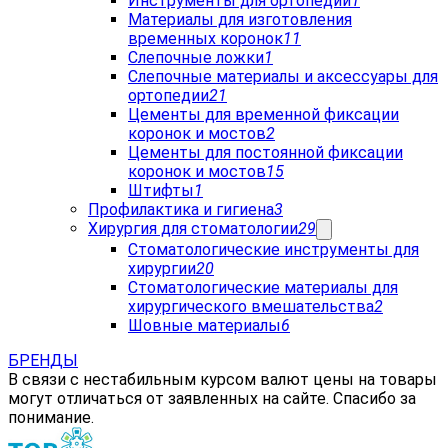
Инструменты для ортопедии
1
Материалы для изготовления
временных коронок
11
Слепочные ложки
1
Слепочные материалы и аксессуары для
ортопедии
21
Цементы для временной фиксации
коронок и мостов
2
Цементы для постоянной фиксации
коронок и мостов
15
Штифты
1
Профилактика и гигиена
3
Хирургия для стоматологии
29
Стоматологические инструменты для
хирургии
20
Стоматологические материалы для
хирургического вмешательства
2
Шовные материалы
6
БРЕНДЫ
В связи с нестабильным курсом валют цены на товары
могут отличаться от заявленных на сайте. Спасибо за
понимание.