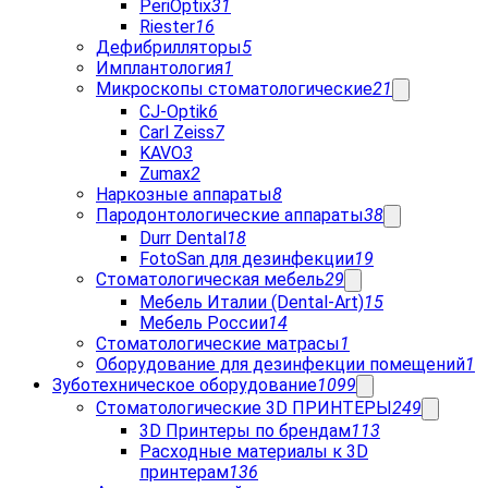
PeriOptix
31
Riester
16
Дефибрилляторы
5
Имплантология
1
Микроскопы стоматологические
21
CJ-Optik
6
Carl Zeiss
7
KAVO
3
Zumax
2
Наркозные аппараты
8
Пародонтологические аппараты
38
Durr Dental
18
FotoSan для дезинфекции
19
Стоматологическая мебель
29
Мебель Италии (Dental-Art)
15
Мебель России
14
Стоматологические матрасы
1
Оборудование для дезинфекции помещений
1
Зуботехническое оборудование
1099
Стоматологические 3D ПРИНТЕРЫ
249
3D Принтеры по брендам
113
Расходные материалы к 3D
принтерам
136