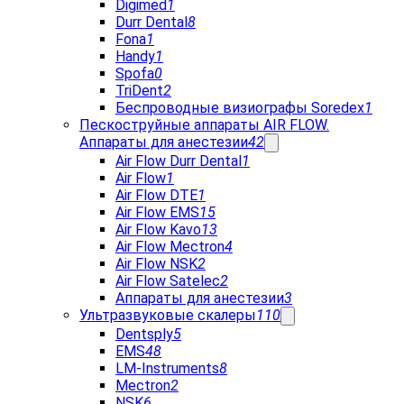
Digimed
1
Durr Dental
8
Fona
1
Handy
1
Spofa
0
TriDent
2
Беспроводные визиографы Soredex
1
Пескоструйные аппараты AIR FLOW.
Аппараты для анестезии
42
Air Flow Durr Dental
1
Air Flow
1
Air Flow DTE
1
Air Flow EMS
15
Air Flow Kavo
13
Air Flow Mectron
4
Air Flow NSK
2
Air Flow Satelec
2
Аппараты для анестезии
3
Ультразвуковые скалеры
110
Dentsply
5
EMS
48
LM-Instruments
8
Mectron
2
NSK
6