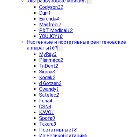
Ультразвуковые мойки
61
Codyson
32
Durr
1
Euronda
4
Manfredi
2
P&T Medical
12
YOUJOY
10
Настенные и портативные рентгеновские
аппараты
161
MyRay
3
Planmeca
2
TriDent
2
Sirona
3
Kodak
2
d Gotzen
2
Owandy
1
Satelec
2
Fona
4
CSN
4
KAVO
1
Spofa
0
Takara
3
Портативные
18
Из Великобритании
5