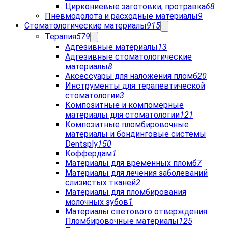
Циркониевые заготовки, протравка
68
Пневмодолота и расходные материалы
9
Стоматологические материалы
915
Терапия
579
Адгезивные материалы
13
Адгезивные стоматологические
материалы
8
Аксессуары для наложения пломб
20
Инструменты для терапевтической
стоматологии
3
Композитные и компомерные
материалы для стоматологии
121
Композитные пломбировочные
материалы и бондинговые системы
Dentsply
150
Коффердам
1
Материалы для временных пломб
7
Материалы для лечения заболеваний
слизистых тканей
2
Материалы для пломбирования
молочных зубов
1
Материалы светового отверждения.
Пломбировочные материалы
125