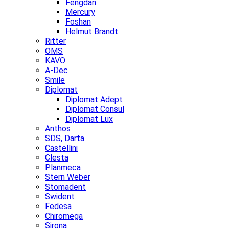
Fengdan
Mercury
Foshan
Helmut Brandt
Ritter
OMS
KAVO
A-Dec
Smile
Diplomat
Diplomat Adept
Diplomat Consul
Diplomat Lux
Anthos
SDS, Darta
Castellini
Clesta
Planmeca
Stern Weber
Stomadent
Swident
Fedesa
Chiromega
Sirona