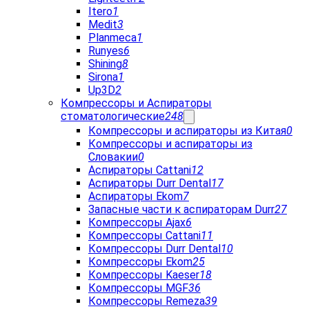
Itero
1
Medit
3
Planmeca
1
Runyes
6
Shining
8
Sirona
1
Up3D
2
Компрессоры и Аспираторы
стоматологические
248
Компрессоры и аспираторы из Китая
0
Компрессоры и аспираторы из
Словакии
0
Аспираторы Cattani
12
Аспираторы Durr Dental
17
Аспираторы Ekom
7
Запасные части к аспираторам Durr
27
Компрессоры Ajax
6
Компрессоры Cattani
11
Компрессоры Durr Dental
10
Компрессоры Ekom
25
Компрессоры Kaeser
18
Компрессоры MGF
36
Компрессоры Remeza
39