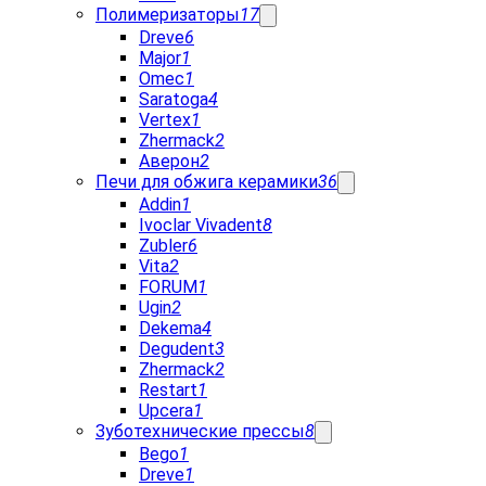
Полимеризаторы
17
Dreve
6
Major
1
Omec
1
Saratoga
4
Vertex
1
Zhermack
2
Аверон
2
Печи для обжига керамики
36
Addin
1
Ivoclar Vivadent
8
Zubler
6
Vita
2
FORUM
1
Ugin
2
Dekema
4
Degudent
3
Zhermack
2
Restart
1
Upcera
1
Зуботехнические прессы
8
Bego
1
Dreve
1