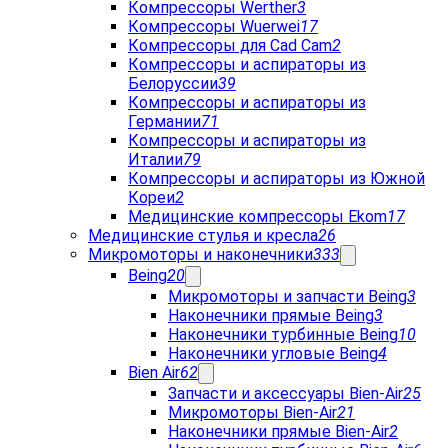
Компрессоры Werther
3
Компрессоры Wuerwei
17
Компрессоры для Cad Cam
2
Компрессоры и аспираторы из
Белоруссии
39
Компрессоры и аспираторы из
Германии
71
Компрессоры и аспираторы из
Италии
79
Компрессоры и аспираторы из Южной
Кореи
2
Медицинские компрессоры Ekom
17
Медицинские стулья и кресла
26
Микромоторы и наконечники
333
Being
20
Микромоторы и запчасти Being
3
Наконечники прямые Being
3
Наконечники турбинные Being
10
Наконечники угловые Being
4
Bien Air
62
Запчасти и аксессуары Bien-Air
25
Микромоторы Bien-Air
21
Наконечники прямые Bien-Air
2