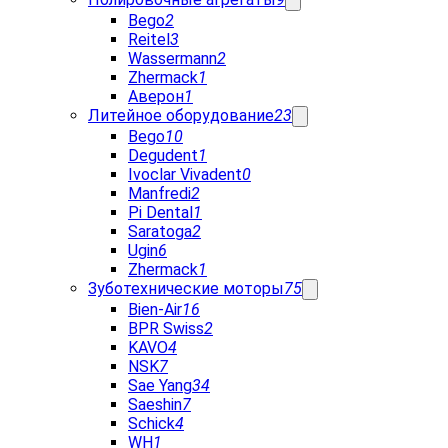
Bego
2
Reitel
3
Wassermann
2
Zhermack
1
Аверон
1
Литейное оборудование
23
Bego
10
Degudent
1
Ivoclar Vivadent
0
Manfredi
2
Pi Dental
1
Saratoga
2
Ugin
6
Zhermack
1
Зуботехнические моторы
75
Bien-Air
16
BPR Swiss
2
KAVO
4
NSK
7
Sae Yang
34
Saeshin
7
Schick
4
WH
1