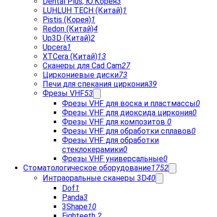
Dental Plus, Ю.Корея
3
LUHLUH TECH (Китай)
1
Pistis (Корея)
1
Redon (Китай)
4
Up3D (Китай)
2
Upcera
1
XTCera (Китай)
13
Сканеры для Cad Cam
27
Циркониевые диски
73
Печи для спекания циркония
39
Фрезы VHF
53
Фрезы VHF для воска и пластмассы
0
Фрезы VHF для диоксида циркония
0
Фрезы VHF для композитов
0
Фрезы VHF для обработки сплавов
0
Фрезы VHF для обработки
стеклокерамики
0
Фрезы VHF универсальные
0
Стоматологическое оборудование
1752
Интраоральные сканеры 3D
40
Dof
1
Panda
3
3Shape
10
Eighteeth
2