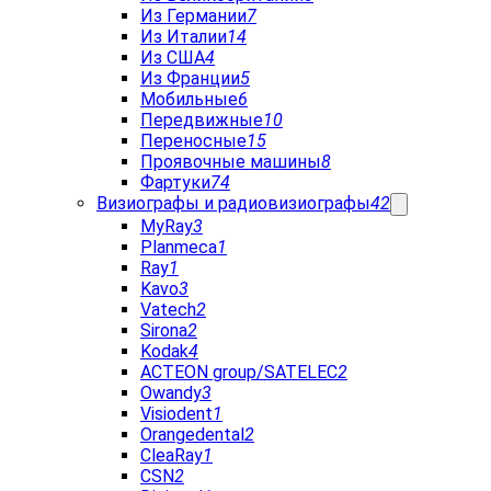
Из Германии
7
Из Италии
14
Из США
4
Из Франции
5
Мобильные
6
Передвижные
10
Переносные
15
Проявочные машины
8
Фартуки
74
Визиографы и радиовизиографы
42
MyRay
3
Planmeca
1
Ray
1
Kavo
3
Vatech
2
Sirona
2
Kodak
4
ACTEON group/SATELEC
2
Owandy
3
Visiodent
1
Orangedental
2
CleaRay
1
CSN
2