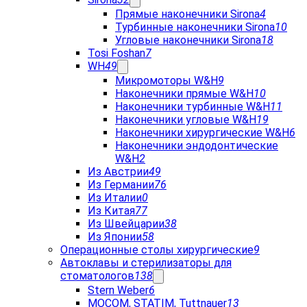
Прямые наконечники Sirona
4
Турбинные наконечники Sirona
10
Угловые наконечники Sirona
18
Tosi Foshan
7
WH
49
Микромоторы W&H
9
Наконечники прямые W&H
10
Наконечники турбинные W&H
11
Наконечники угловые W&H
19
Наконечники хирургические W&H
6
Наконечники эндодонтические
W&H
2
Из Австрии
49
Из Германии
76
Из Италии
0
Из Китая
77
Из Швейцарии
38
Из Японии
58
Операционные столы хирургические
9
Автоклавы и стерилизаторы для
стоматологов
138
Stern Weber
6
MOCOM, STATIM, Tuttnauer
13