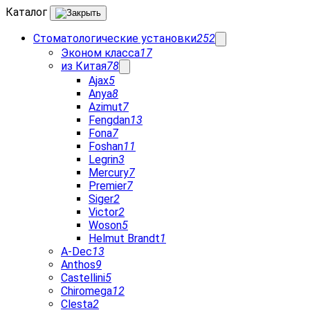
Каталог
Стоматологические установки
252
Эконом класса
17
из Китая
78
Ajax
5
Anya
8
Azimut
7
Fengdan
13
Fona
7
Foshan
11
Legrin
3
Mercury
7
Premier
7
Siger
2
Victor
2
Woson
5
Helmut Brandt
1
A-Dec
13
Anthos
9
Castellini
5
Chiromega
12
Clesta
2