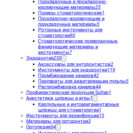
Подкладочные и прокладочно-
изолирующие материалы
25
Полиры стоматологические
1
Прокладочно-изолирующие и
подкладочные материалы
5
Роторные инструменты для
стоматологии
90
Стоматологические полировочные,
финирующие материалы и
инструменты
7
Эндодонтия
230
Аксессуары для энтодонтистов
2
Инструменты для эндодонтии
119
Пломбирование каналов
42
Препараты для девитализации пульпы
5
Распломбировка каналов
44
Профилактическая продукция Sultan
1
Анестетики, шприцы и иглы
1
Карпульные и интралигаментарные
шприцы для стоматологии
1
Инструменты для дезинфекции
15
Материалы для ортодонтии
3
Ортопедия
54