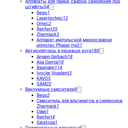
Аппараты для пайки, сварки, сверления под
штифты
54
Bego
1
Lasertechnic
12
Omec
2
Renfert
35
Zhermack
3
Аппарат импульсной микросварки
primotec Phaser mx2
1
Артикуляторы и лицевые дуги
180
Amann Girrbach
18
Asa Dental
18
Baumann
114
Ivoclar Vivadent
3
KAVO
5
SAM
22
Вакуумные смесители
9
Bego
2
Cмеситель для альгинатов и силиконов
Zhermack
1
Daiei
1
Renfert
4
Saratoga
1
Полировочные агрегаты
9