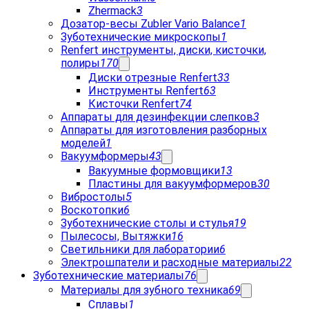
Zhermack
3
Дозатор-весы Zubler Vario Balance
1
Зуботехнические микроскопы
1
Renfert инструменты, диски, кисточки,
полиры
170
Диски отрезные Renfert
33
Инструменты Renfert
63
Кисточки Renfert
74
Аппараты для дезинфекции слепков
3
Аппараты для изготовления разборных
моделей
1
Вакуумформеры
43
Вакуумные формовщики
13
Пластины для вакуумформеров
30
Вибростолы
5
Воскотопки
6
Зуботехнические столы и стулья
19
Пылесосы, Вытяжки
16
Светильники для лаборатории
6
Электрошпатели и расходные материалы
22
Зуботехнические материалы
76
Материалы для зубного техника
69
Сплавы
1