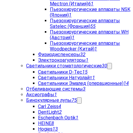
Mectron (Италия)
61
Пьезохирургические аппараты NSK
(Япония)
1
Пьезохирургические аппараты
Satelec (Франция)
55
Пьезохирургические аппараты WH
(Австрия)
1
Пьезохирургические аппараты
Woodpecker (Китай)
1
Физиодиспенсеры
32
Электрокоагуляторы
1
Светильники стоматологические
30
Светильники D-Tec
15
Светильники Натурлайт
1
Светильники Эмалед (операционные)
14
Отбеливающие системы
3
Аксиографы
1
Бинокулярные лупы
75
Carl Zeiss
4
DentLight
2
Eschenbach Optik
1
HEINE
8
Hogies
13