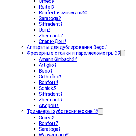
Omec
9
Reitel
3
Renfert и запчасти
34
Saratoga
3
Silfradent
1
Ugin
2
Zhermack
7
Спарк-Дон
1
Аппараты для дублирования Bego
1
Фрезерные станки и параллелометры
39
Amann Girrbach
24
Artiglio
1
Bego
1
Orthoflex
1
Renfert
4
Schick
5
Silfradent
1
Zhermack
1
Аверон
1
Триммеры зуботехнические
18
Omec
2
Renfert
7
Saratoga
1
Wassermann
5