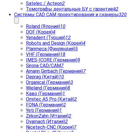
Satelec / Acteon
2
Томографы дентальные БУ с гарантией
2
Системы CAD CAM проектирования и сканеры
320
Roland (Япония)
10
DOF (Корея)
4
Yenadent (Турция)
12
Robots and Design (Корея)
4
Planmeca (Финляндия)
5
VHF (Германия)
18
IMES-ICORE (Германия)
9
Sirona CAD/CAM
7
Amann Girrbach (Германия)
7
Deprag (Китай)
10
Organical (Германия)
3
Wieland (Германия)
8
Каво (Германия)
1
Omitec A5 Pro (Китай)
2
FONA (Германия)
2
Yeti (Германия)
1
ZirkonZahn (Италия)
2
Dyamach (Италия)
2
Nicetech-CNC (Корея)
7