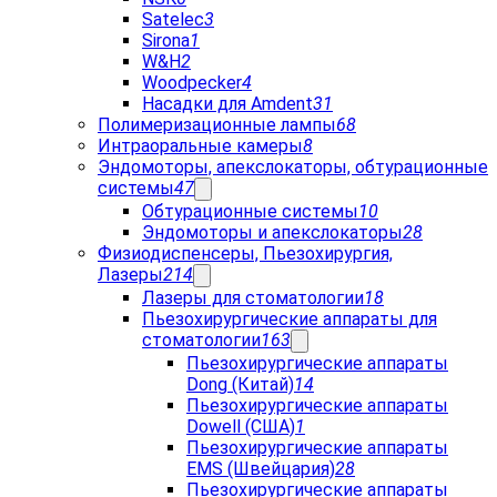
Satelec
3
Sirona
1
W&H
2
Woodpecker
4
Насадки для Amdent
31
Полимеризационные лампы
68
Интраоральные камеры
8
Эндомоторы, апекслокаторы, обтурационные
системы
47
Обтурационные системы
10
Эндомоторы и апекслокаторы
28
Физиодиспенсеры, Пьезохирургия,
Лазеры
214
Лазеры для стоматологии
18
Пьезохирургические аппараты для
стоматологии
163
Пьезохирургические аппараты
Dong (Китай)
14
Пьезохирургические аппараты
Dowell (США)
1
Пьезохирургические аппараты
EMS (Швейцария)
28
Пьезохирургические аппараты