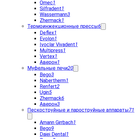
Omec
1
Silfradent
1
Wassermann
3
Zhermack
1
Термоинжекционные прессы
6
Deflex
1
Evolon
1
Ivoclar Vivadent
1
Multipress
1
Vertex
1
Аверон
1
Муфельные печи
20
Bego
3
Nabertherm
1
Renfert
2
Ugin
5
Zhermack
6
Аверон
3
Пескоструйные и пароструйные аппараты
71
Amann Girrbach
1
Bego
9
Daiei Dental
1