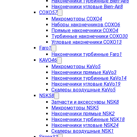
Наконечники турбинные Bien-Air
6
Наконечники угловые Bien-Air
8
COXO
57
Микромоторы COXO
4
Наборы наконечников COXO
6
Прямые наконечники COXO
4
Турбинные наконечники COXO
30
Угловые наконечники COXO
13
Faro
1
Наконечники турбинные Faro
1
KAVO
46
Микромоторы KaVo
5
Наконечники прямые KaVo
3
Наконечники турбинные KaVo
14
Наконечники угловые KaVo
19
Скалеры воздушные KaVo
5
NSK
58
Запчасти и аксессуары NSK
8
Микромоторы NSK
5
Наконечники прямые NSK
2
Наконечники турбинные NSK
18
Наконечники угловые NSK
24
Скалеры воздушные NSK
1
Sirona
32