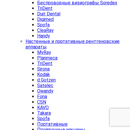
Беспроводные визиографы Soredex
TriDent
Durr Dental
Digimed
Spofa
CleaRay
Handy
Настенные и портативные рентгеновские
аппараты
MyRay
Planmeca
TriDent
Sirona
Kodak
d Gotzen
Satelec
Owandy
Fona
CSN
KAVO
Takara
Spofa
Портативные
Проявочные машины