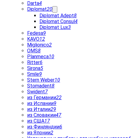
Darta
4
Diplomat
20
Diplomat Adept
8
Diplomat Consul
4
Diplomat Lux
3
Fedesa
9
KAVO
12
Miglionico
2
OMS
8
Planmeca
10
Ritter
6
Sirona
5
Smile
9
Stern Weber
10
Stomadent
8
Swident
7
из Германии
22
из Испании
9
из Италии
29
из Словакии
47
из США
17
из Финляндии
6
из Японии
2