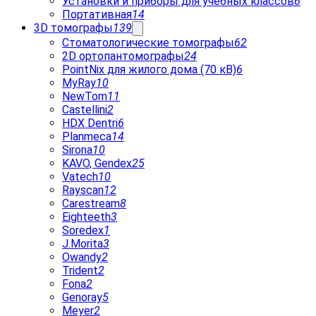
Установки и приборы для учебных классов
6
Портативная
14
3D томографы
139
Стоматологические томографы
62
2D ортопантомографы
24
PointNix для жилого дома (70 кВ)
6
MyRay
10
NewTom
11
Castellini
2
HDX Dentri
6
Planmeca
14
Sirona
10
KAVO, Gendex
25
Vatech
10
Rayscan
12
Carestream
8
Eighteeth
3
Soredex
1
J.Morita
3
Owandy
2
Trident
2
Fona
2
Genoray
5
Meyer
2