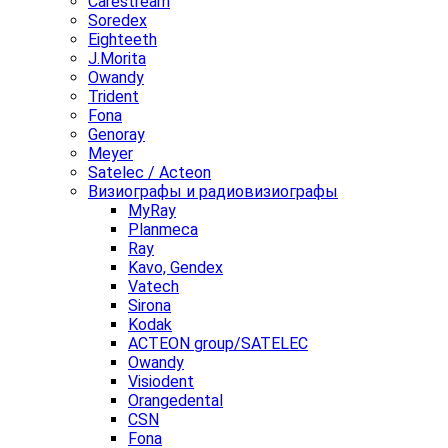
Carestream
Soredex
Eighteeth
J.Morita
Owandy
Trident
Fona
Genoray
Meyer
Satelec / Acteon
Визиографы и радиовизиографы
MyRay
Planmeca
Ray
Kavo, Gendex
Vatech
Sirona
Kodak
ACTEON group/SATELEC
Owandy
Visiodent
Orangedental
CSN
Fona