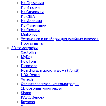
Из Германии
Из Италии
Из Словакии
Из США
Из Испании
Из Финляндии
Из Японии
Miglionico
Установки и приборы для учебных классов
Портативная
3D томографы
Castellini
MyRay
NewTom
Planmeca
PointNix для жилого дома (70 кВ)
HDX Dentri
Vatech
Стоматологические томографы
2D ортопантомографы
Sirona
KAVO, Gendex
Rayscan