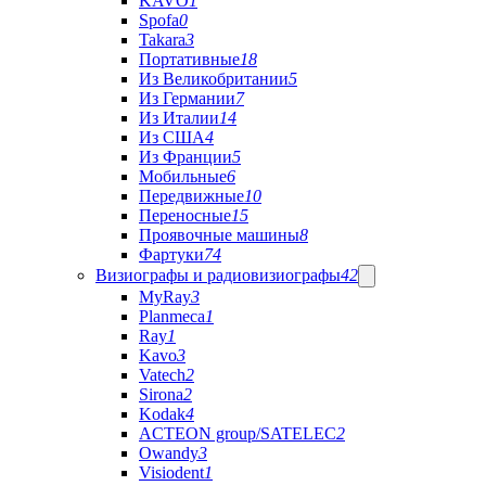
KAVO
1
Spofa
0
Takara
3
Портативные
18
Из Великобритании
5
Из Германии
7
Из Италии
14
Из США
4
Из Франции
5
Мобильные
6
Передвижные
10
Переносные
15
Проявочные машины
8
Фартуки
74
Визиографы и радиовизиографы
42
MyRay
3
Planmeca
1
Ray
1
Kavo
3
Vatech
2
Sirona
2
Kodak
4
ACTEON group/SATELEC
2
Owandy
3
Visiodent
1