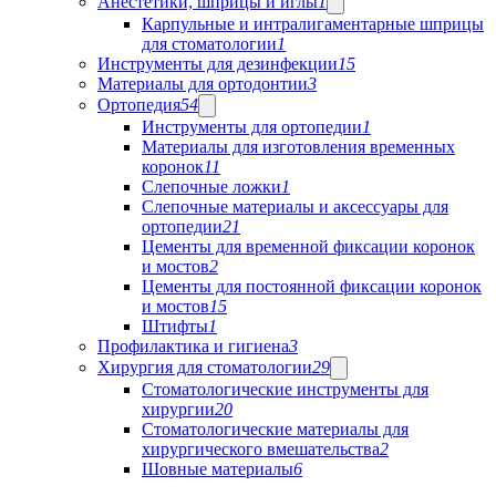
Анестетики, шприцы и иглы
1
Карпульные и интралигаментарные шприцы
для стоматологии
1
Инструменты для дезинфекции
15
Материалы для ортодонтии
3
Ортопедия
54
Инструменты для ортопедии
1
Материалы для изготовления временных
коронок
11
Слепочные ложки
1
Слепочные материалы и аксессуары для
ортопедии
21
Цементы для временной фиксации коронок
и мостов
2
Цементы для постоянной фиксации коронок
и мостов
15
Штифты
1
Профилактика и гигиена
3
Хирургия для стоматологии
29
Стоматологические инструменты для
хирургии
20
Стоматологические материалы для
хирургического вмешательства
2
Шовные материалы
6