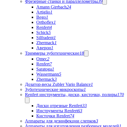
Фрезерные станки и параллелометры
39
Amann Girrbach
24
Artiglio
1
Bego
1
Orthoflex
1
Renfert
4
Schick
5
Silfradent
1
Zhermack
1
Аверон
1
Триммеры зуботехнические
18
Omec
2
Renfert
7
Saratoga
1
Wassermann
5
Zhermack
3
Дозатор-весы Zubler Vario Balance
1
Зуботехнические микроскопы
1
Renfert инструменты, диски, кисточки, полиры
170
Диски отрезные Renfert
33
Инструменты Renfert
63
Кисточки Renfert
74
Аппараты для дезинфекции слепков
3
Аппараты для изготовления разборных моделей
1