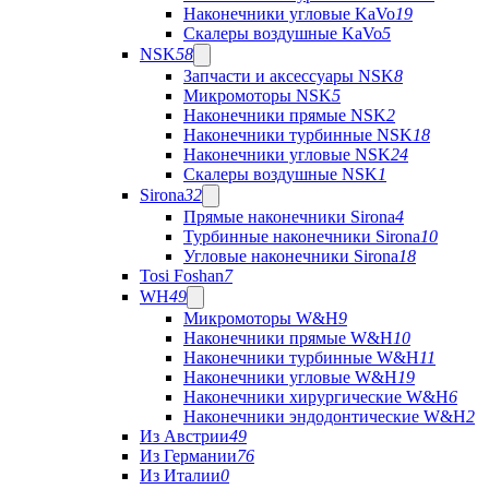
Наконечники угловые KaVo
19
Скалеры воздушные KaVo
5
NSK
58
Запчасти и аксессуары NSK
8
Микромоторы NSK
5
Наконечники прямые NSK
2
Наконечники турбинные NSK
18
Наконечники угловые NSK
24
Скалеры воздушные NSK
1
Sirona
32
Прямые наконечники Sirona
4
Турбинные наконечники Sirona
10
Угловые наконечники Sirona
18
Tosi Foshan
7
WH
49
Микромоторы W&H
9
Наконечники прямые W&H
10
Наконечники турбинные W&H
11
Наконечники угловые W&H
19
Наконечники хирургические W&H
6
Наконечники эндодонтические W&H
2
Из Австрии
49
Из Германии
76
Из Италии
0