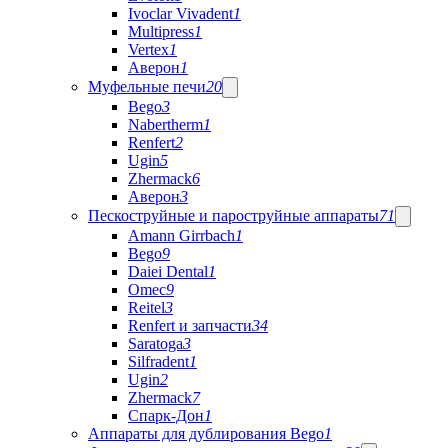
Ivoclar Vivadent
1
Multipress
1
Vertex
1
Аверон
1
Муфельные печи
20
Bego
3
Nabertherm
1
Renfert
2
Ugin
5
Zhermack
6
Аверон
3
Пескоструйные и пароструйные аппараты
71
Amann Girrbach
1
Bego
9
Daiei Dental
1
Omec
9
Reitel
3
Renfert и запчасти
34
Saratoga
3
Silfradent
1
Ugin
2
Zhermack
7
Спарк-Дон
1
Аппараты для дублирования Bego
1