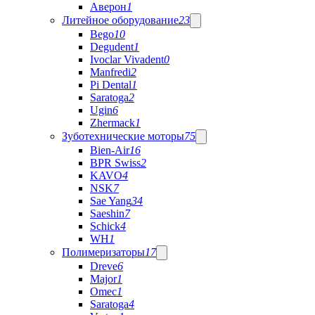
Аверон
1
Литейное оборудование
23
Bego
10
Degudent
1
Ivoclar Vivadent
0
Manfredi
2
Pi Dental
1
Saratoga
2
Ugin
6
Zhermack
1
Зуботехнические моторы
75
Bien-Air
16
BPR Swiss
2
KAVO
4
NSK
7
Sae Yang
34
Saeshin
7
Schick
4
WH
1
Полимеризаторы
17
Dreve
6
Major
1
Omec
1
Saratoga
4