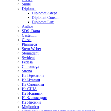
Smile
Diplomat
Diplomat Adept
Diplomat Consul
Diplomat Lux
Anthos
SDS, Darta
Castellini
Clesta
Planmeca
Stern Weber
Stomadent
Swident
Fedesa
Chiromega
Sirona
Из Германии
Из Италии
Из Словакии
Из США
Из Испании
Из Финляндии
Из Японии
Miglionico