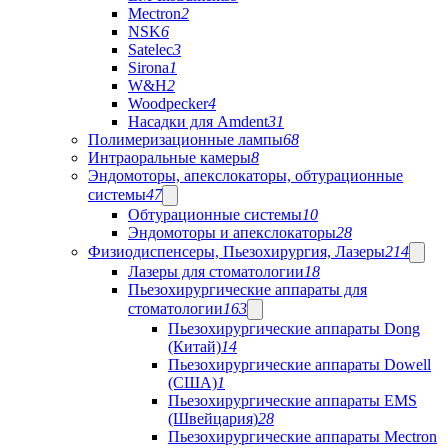
Mectron
2
NSK
6
Satelec
3
Sirona
1
W&H
2
Woodpecker
4
Насадки для Amdent
31
Полимеризационные лампы
68
Интраоральные камеры
8
Эндомоторы, апекслокаторы, обтурационные
системы
47
Обтурационные системы
10
Эндомоторы и апекслокаторы
28
Физиодиспенсеры, Пьезохирургия, Лазеры
214
Лазеры для стоматологии
18
Пьезохирургические аппараты для
стоматологии
163
Пьезохирургические аппараты Dong
(Китай)
14
Пьезохирургические аппараты Dowell
(США)
1
Пьезохирургические аппараты EMS
(Швейцария)
28
Пьезохирургические аппараты Mectron