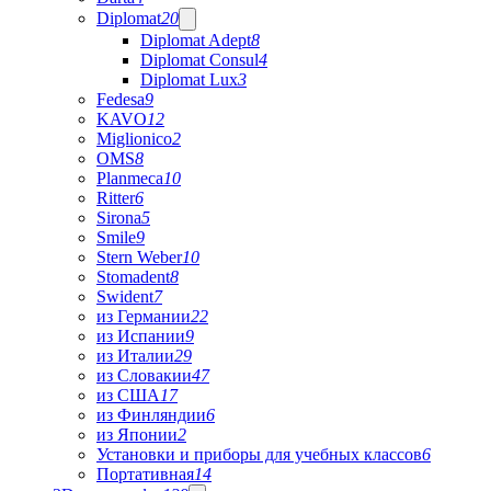
Diplomat
20
Diplomat Adept
8
Diplomat Consul
4
Diplomat Lux
3
Fedesa
9
KAVO
12
Miglionico
2
OMS
8
Planmeca
10
Ritter
6
Sirona
5
Smile
9
Stern Weber
10
Stomadent
8
Swident
7
из Германии
22
из Испании
9
из Италии
29
из Словакии
47
из США
17
из Финляндии
6
из Японии
2
Установки и приборы для учебных классов
6
Портативная
14