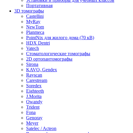
Установки и приборы для учебных классов
Портативная
3D томографы
Castellini
MyRay
NewTom
Planmeca
PointNix для жилого дома (70 кВ)
HDX Dentri
Vatech
Стоматологические томографы
2D ортопантомографы
Sirona
KAVO, Gendex
Rayscan
Carestream
Soredex
Eighteeth
J.Morita
Owandy
Trident
Fona
Genoray
Meyer
Satelec / Acteon