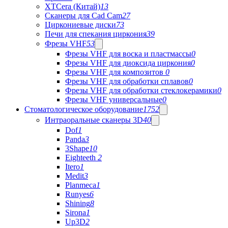
XTCera (Китай)
13
Сканеры для Cad Cam
27
Циркониевые диски
73
Печи для спекания циркония
39
Фрезы VHF
53
Фрезы VHF для воска и пластмассы
0
Фрезы VHF для диоксида циркония
0
Фрезы VHF для композитов
0
Фрезы VHF для обработки сплавов
0
Фрезы VHF для обработки стеклокерамики
0
Фрезы VHF универсальные
0
Стоматологическое оборудование
1752
Интраоральные сканеры 3D
40
Dof
1
Panda
3
3Shape
10
Eighteeth
2
Itero
1
Medit
3
Planmeca
1
Runyes
6
Shining
8
Sirona
1
Up3D
2