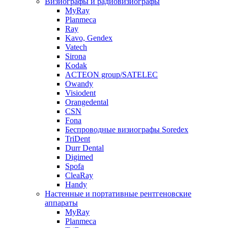
Визиографы и радиовизиографы
MyRay
Planmeca
Ray
Kavo, Gendex
Vatech
Sirona
Kodak
ACTEON group/SATELEC
Owandy
Visiodent
Orangedental
CSN
Fona
Беспроводные визиографы Soredex
TriDent
Durr Dental
Digimed
Spofa
CleaRay
Handy
Настенные и портативные рентгеновские
аппараты
MyRay
Planmeca