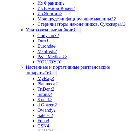
Из Франции
1
Из Южной Кореи
1
Из Японии
2
Моюще-дезинфицирующие машины
32
Стерилизаторы наконечников, Сухожары
13
Ультразвуковые мойки
61
Codyson
32
Durr
1
Euronda
4
Manfredi
2
P&T Medical
12
YOUJOY
10
Настенные и портативные рентгеновские
аппараты
161
MyRay
3
Planmeca
2
TriDent
2
Sirona
3
Kodak
2
d Gotzen
2
Owandy
1
Satelec
2
Fona
4
CSN
4