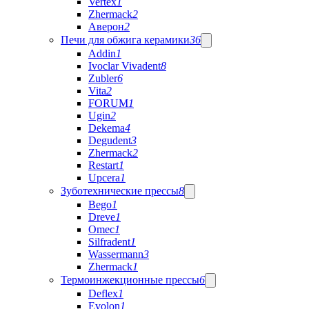
Vertex
1
Zhermack
2
Аверон
2
Печи для обжига керамики
36
Addin
1
Ivoclar Vivadent
8
Zubler
6
Vita
2
FORUM
1
Ugin
2
Dekema
4
Degudent
3
Zhermack
2
Restart
1
Upcera
1
Зуботехнические прессы
8
Bego
1
Dreve
1
Omec
1
Silfradent
1
Wassermann
3
Zhermack
1
Термоинжекционные прессы
6
Deflex
1
Evolon
1