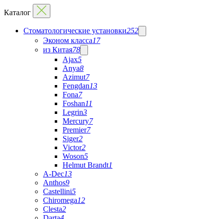
Каталог
Стоматологические установки
252
Эконом класса
17
из Китая
78
Ajax
5
Anya
8
Azimut
7
Fengdan
13
Fona
7
Foshan
11
Legrin
3
Mercury
7
Premier
7
Siger
2
Victor
2
Woson
5
Helmut Brandt
1
A-Dec
13
Anthos
9
Castellini
5
Chiromega
12
Clesta
2
Darta
4