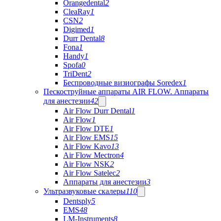
Orangedental
2
CleaRay
1
CSN
2
Digimed
1
Durr Dental
8
Fona
1
Handy
1
Spofa
0
TriDent
2
Беспроводные визиографы Soredex
1
Пескоструйные аппараты AIR FLOW. Аппараты
для анестезии
42
Air Flow Durr Dental
1
Air Flow
1
Air Flow DTE
1
Air Flow EMS
15
Air Flow Kavo
13
Air Flow Mectron
4
Air Flow NSK
2
Air Flow Satelec
2
Аппараты для анестезии
3
Ультразвуковые скалеры
110
Dentsply
5
EMS
48
LM-Instruments
8