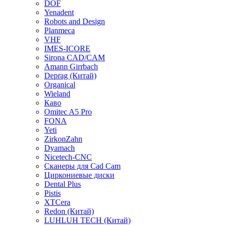
DOF
Yenadent
Robots and Design
Planmeca
VHF
IMES-ICORE
Sirona CAD/CAM
Amann Girrbach
Deprag (Китай)
Organical
Wieland
Каво
Omitec A5 Pro
FONA
Yeti
ZirkonZahn
Dyamach
Nicetech-CNC
Сканеры для Cad Cam
Циркониевые диски
Dental Plus
Pistis
XTCera
Redon (Китай)
LUHLUH TECH (Китай)