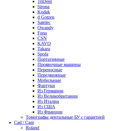
TriDent
Sirona
Kodak
d Gotzen
Satelec
Owandy
Fona
CSN
KAVO
Takara
Spofa
Портативные
Проявочные машины
Переносные
Передвижные
Мобильные
Фартуки
Из Германии
Из Великобритании
Из Италии
Из США
Из Франции
Томографы дентальные БУ с гарантией
Cad / Cam
Roland