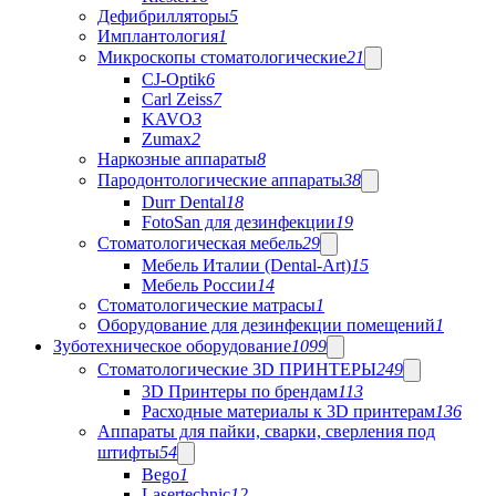
Дефибрилляторы
5
Имплантология
1
Микроскопы стоматологические
21
CJ-Optik
6
Carl Zeiss
7
KAVO
3
Zumax
2
Наркозные аппараты
8
Пародонтологические аппараты
38
Durr Dental
18
FotoSan для дезинфекции
19
Стоматологическая мебель
29
Мебель Италии (Dental-Art)
15
Мебель России
14
Стоматологические матрасы
1
Оборудование для дезинфекции помещений
1
Зуботехническое оборудование
1099
Стоматологические 3D ПРИНТЕРЫ
249
3D Принтеры по брендам
113
Расходные материалы к 3D принтерам
136
Аппараты для пайки, сварки, сверления под
штифты
54
Bego
1
Lasertechnic
12