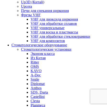
Up3D (Китай)
Upcera
Печи для спекания циркония
Фрезы VHF
VHF для диоксида циркония
VHF для обработки сплавов
VHF универсальные
VHF для воска и пластмассы
VHF для обработки стеклокерамики
VHF для композитов
Стоматологическое оборудование
Стоматологические установки
Эконом класса
Из Китая
Ritter
OMS
KAVO
A-Dec
Smile
Diplomat
Anthos
SDS, Darta
Castellini
Clesta
Planmeca