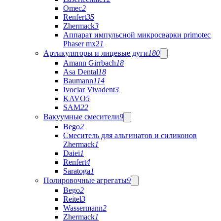
Omec
2
Renfert
35
Zhermack
3
Аппарат импульсной микросварки primotec
Phaser mx2
1
Артикуляторы и лицевые дуги
180
Amann Girrbach
18
Asa Dental
18
Baumann
114
Ivoclar Vivadent
3
KAVO
5
SAM
22
Вакуумные смесители
9
Bego
2
Cмеситель для альгинатов и силиконов
Zhermack
1
Daiei
1
Renfert
4
Saratoga
1
Полировочные агрегаты
9
Bego
2
Reitel
3
Wassermann
2
Zhermack
1