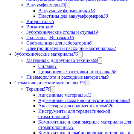
Вакуумформеры
43
Вакуумные формовщики
13
Пластины для вакуумформеров
30
Вибростолы
5
Воскотопки
6
Зуботехнические столы и стулья
19
Пылесосы, Вытяжки
16
Светильники для лаборатории
6
Электрошпатели и расходные материалы
22
Зуботехнические материалы
76
Материалы для зубного техника
69
Сплавы
1
Циркониевые заготовки, протравка
68
Пневмодолота и расходные материалы
9
Стоматологические материалы
915
Терапия
579
Адгезивные материалы
13
Адгезивные стоматологические материалы
8
Аксессуары для наложения пломб
20
Инструменты для терапевтической
стоматологии
3
Композитные и компомерные материалы для
стоматологии
121
Композитные пломбировочные материалы и