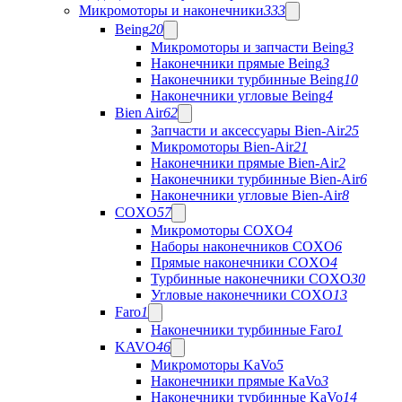
Микромоторы и наконечники
333
Being
20
Микромоторы и запчасти Being
3
Наконечники прямые Being
3
Наконечники турбинные Being
10
Наконечники угловые Being
4
Bien Air
62
Запчасти и аксессуары Bien-Air
25
Микромоторы Bien-Air
21
Наконечники прямые Bien-Air
2
Наконечники турбинные Bien-Air
6
Наконечники угловые Bien-Air
8
COXO
57
Микромоторы COXO
4
Наборы наконечников COXO
6
Прямые наконечники COXO
4
Турбинные наконечники COXO
30
Угловые наконечники COXO
13
Faro
1
Наконечники турбинные Faro
1
KAVO
46
Микромоторы KaVo
5
Наконечники прямые KaVo
3
Наконечники турбинные KaVo
14