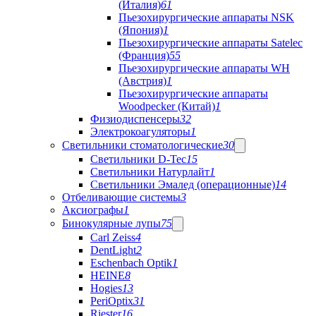
(Италия)
61
Пьезохирургические аппараты NSK
(Япония)
1
Пьезохирургические аппараты Satelec
(Франция)
55
Пьезохирургические аппараты WH
(Австрия)
1
Пьезохирургические аппараты
Woodpecker (Китай)
1
Физиодиспенсеры
32
Электрокоагуляторы
1
Светильники стоматологические
30
Светильники D-Tec
15
Светильники Натурлайт
1
Светильники Эмалед (операционные)
14
Отбеливающие системы
3
Аксиографы
1
Бинокулярные лупы
75
Carl Zeiss
4
DentLight
2
Eschenbach Optik
1
HEINE
8
Hogies
13
PeriOptix
31
Riester
16