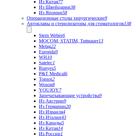
Из Китая
77
Из Швейцарии
38
Из Японии
58
Операционные столы хирургические
9
Автоклавы и стерилизаторы для стоматологов
138
Stern Weber
6
MOCOM, STATIM, Tuttnauer
13
Melag
22
Euronda
9
WH
10
Satelec
1
Runyes
5
P&T Medical
6
Tonsor
2
Woson
8
YOUJOY
7
Запечатывающие устройства
9
Из Австрии
9
Из Германии
20
Из Израиля
4
Из Италии
43
Из Канады
5
Из Китая
14
Из России
1