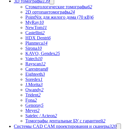
3D томографы
139
Стоматологические томографы
62
2D ортопантомографы
24
PointNix для жилого дома (70 кВ)
6
MyRay
10
NewTom
11
Castellini
2
HDX Dentri
6
Planmeca
14
Sirona
10
KAVO, Gendex
25
Vatech
10
Rayscan
12
Carestream
8
Eighteeth
3
Soredex
1
J.Morita
3
Owandy
2
Trident
2
Fona
2
Genoray
5
Meyer
2
Satelec / Acteon
2
Томографы дентальные БУ с гарантией
2
Системы CAD CAM проектирования и сканеры
320