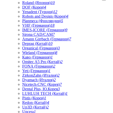
Roland (Япония)
10
DOF (Корея)
4
Yenadent (Турция)
12
Robots and Design (Корея)
4
Planmeca (Финляндия)
5
VHF (Германия)
18
IMES-ICORE (Германия)
9
Sirona CAD/CAM
7
Amann Girrbach (Германия)
7
Deprag (Китай)
10
Organical (Германия)
3
Wieland (Германия)
8
Каво (Германия)
1
Omitec A5 Pro (Китай)
2
FONA (Германия)
2
Yeti (Германия)
1
ZirkonZahn (Италия)
2
Dyamach (Италия)
2
Nicetech-CNC (Корея)
7
Dental Plus, Ю.Корея
3
LUHLUH TECH (Китай)
1
Pistis (Корея)
1
Redon (Китай)
4
Up3D (Китай)
2
Upcera
1