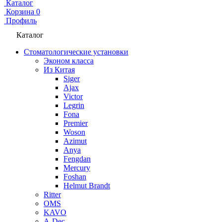
Каталог
Корзина
0
Профиль
Каталог
Стоматологические установки
Эконом класса
Из Китая
Siger
Ajax
Victor
Legrin
Fona
Premier
Woson
Azimut
Anya
Fengdan
Mercury
Foshan
Helmut Brandt
Ritter
OMS
KAVO
A-Dec