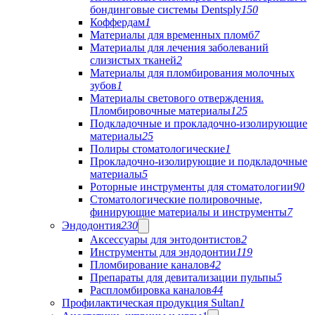
бондинговые системы Dentsply
150
Коффердам
1
Материалы для временных пломб
7
Материалы для лечения заболеваний
слизистых тканей
2
Материалы для пломбирования молочных
зубов
1
Материалы светового отверждения.
Пломбировочные материалы
125
Подкладочные и прокладочно-изолирующие
материалы
25
Полиры стоматологические
1
Прокладочно-изолирующие и подкладочные
материалы
5
Роторные инструменты для стоматологии
90
Стоматологические полировочные,
финирующие материалы и инструменты
7
Эндодонтия
230
Аксессуары для энтодонтистов
2
Инструменты для эндодонтии
119
Пломбирование каналов
42
Препараты для девитализации пульпы
5
Распломбировка каналов
44
Профилактическая продукция Sultan
1