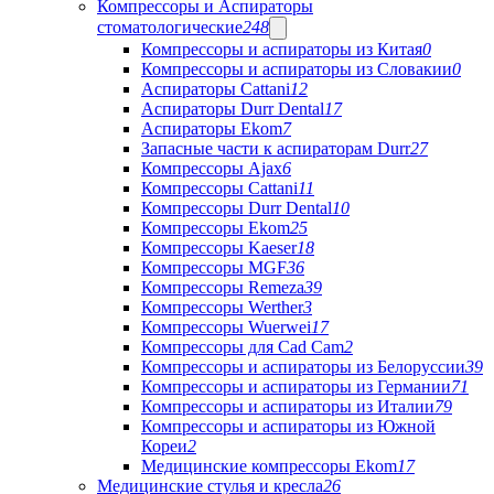
Компрессоры и Аспираторы
стоматологические
248
Компрессоры и аспираторы из Китая
0
Компрессоры и аспираторы из Словакии
0
Аспираторы Cattani
12
Аспираторы Durr Dental
17
Аспираторы Ekom
7
Запасные части к аспираторам Durr
27
Компрессоры Ajax
6
Компрессоры Cattani
11
Компрессоры Durr Dental
10
Компрессоры Ekom
25
Компрессоры Kaeser
18
Компрессоры MGF
36
Компрессоры Remeza
39
Компрессоры Werther
3
Компрессоры Wuerwei
17
Компрессоры для Cad Cam
2
Компрессоры и аспираторы из Белоруссии
39
Компрессоры и аспираторы из Германии
71
Компрессоры и аспираторы из Италии
79
Компрессоры и аспираторы из Южной
Кореи
2
Медицинские компрессоры Ekom
17
Медицинские стулья и кресла
26