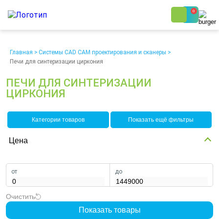
0
8 (800) 250-48-06
Ежедневно с 9:00 до 19:00
Главная
>
Системы CAD CAM проектирования и сканеры
>
Печи для синтеризации циркония
ПЕЧИ ДЛЯ СИНТЕРИЗАЦИИ
ЦИРКОНИЯ
Категории товаров
Показать ещё фильтры
О компании
Возврат
Доставка
Статьи
Кредит/Лизинг
Наши клиенты
Цена
Проект клиники
Контакты
от
до
Очистить
Показать товары