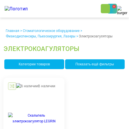
0
8 (800) 250-48-06
Ежедневно с 9:00 до 19:00
Главная
>
Стоматологическое оборудование
>
Физиодиспенсеры, Пьезохирургия, Лазеры
>
Электрокоагуляторы
ЭЛЕКТРОКОАГУЛЯТОРЫ
Категории товаров
Показать ещё фильтры
О компании
Возврат
Доставка
Статьи
Кредит/Лизинг
Наши клиенты
В наличии
Проект клиники
Контакты