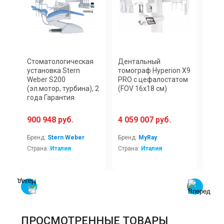
Стоматологическая
Дентальный
Инт
установка Stern
томограф Hyperion X9
скан
Weber S200
PRO c цефалостатом
AIR 
(эл.мотор, турбина), 2
(FOV 16x18 см)
фот
года Гарантия
900 948 руб.
4 059 007 руб.
1 2
Бренд:
Stern Weber
Бренд:
MyRay
Брен
Страна:
Италия
Страна:
Италия
Стра
ПРОСМОТРЕННЫЕ ТОВАРЫ