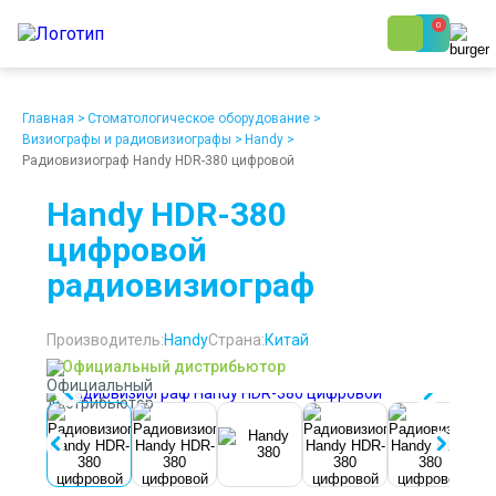
0
8 (800) 250-48-06
Ежедневно с 9:00 до 19:00
Главная
>
Стоматологическое оборудование
>
Визиографы и радиовизиографы
>
Handy
>
Радиовизиограф Handy HDR-380 цифровой
Handy HDR-380
цифровой
радиовизиограф
О компании
Возврат
Доставка
Статьи
Кредит/Лизинг
Наши клиенты
Проект клиники
Контакты
Производитель:
Handy
Страна:
Китай
Официальный дистрибьютор