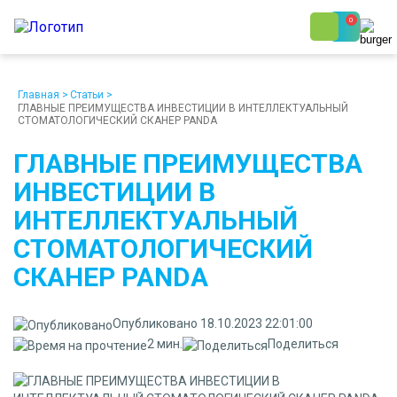
0
8 (800) 250-48-06
Ежедневно с 9:00 до 19:00
Главная
>
Статьи
>
ГЛАВНЫЕ ПРЕИМУЩЕСТВА ИНВЕСТИЦИИ В ИНТЕЛЛЕКТУАЛЬНЫЙ
СТОМАТОЛОГИЧЕСКИЙ СКАНЕР PANDA
ГЛАВНЫЕ ПРЕИМУЩЕСТВА
ИНВЕСТИЦИИ В
ИНТЕЛЛЕКТУАЛЬНЫЙ
О компании
Возврат
Доставка
Статьи
СТОМАТОЛОГИЧЕСКИЙ
Кредит/Лизинг
Наши клиенты
СКАНЕР PANDA
Проект клиники
Контакты
Опубликовано 18.10.2023 22:01:00
2 мин.
Поделиться