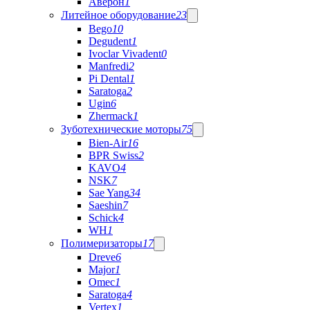
Аверон
1
Литейное оборудование
23
Bego
10
Degudent
1
Ivoclar Vivadent
0
Manfredi
2
Pi Dental
1
Saratoga
2
Ugin
6
Zhermack
1
Зуботехнические моторы
75
Bien-Air
16
BPR Swiss
2
KAVO
4
NSK
7
Sae Yang
34
Saeshin
7
Schick
4
WH
1
Полимеризаторы
17
Dreve
6
Major
1
Omec
1
Saratoga
4
Vertex
1