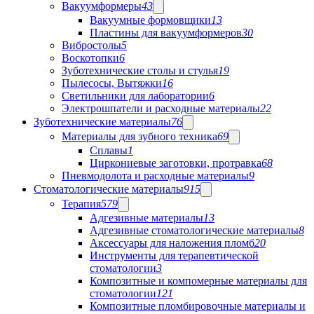
Вакуумформеры
43
Вакуумные формовщики
13
Пластины для вакуумформеров
30
Вибростолы
5
Воскотопки
6
Зуботехнические столы и стулья
19
Пылесосы, Вытяжки
16
Светильники для лаборатории
6
Электрошпатели и расходные материалы
22
Зуботехнические материалы
76
Материалы для зубного техника
69
Сплавы
1
Циркониевые заготовки, протравка
68
Пневмодолота и расходные материалы
9
Стоматологические материалы
915
Терапия
579
Адгезивные материалы
13
Адгезивные стоматологические материалы
8
Аксессуары для наложения пломб
20
Инструменты для терапевтической
стоматологии
3
Композитные и компомерные материалы для
стоматологии
121
Композитные пломбировочные материалы и