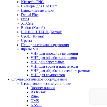
Nicetech-CNC
Сканеры для Cad Cam
Циркониевые диски
Dental Plus
Pistis
XTCera
Redon (Китай)
LUHLUH TECH (Китай)
Up3D (Китай)
Upcera
Печи для спекания циркония
Фрезы VHF
VHF для диоксида циркония
VHF для обработки сплавов
VHF универсальные
VHF для воска и пластмассы
VHF для обработки стеклокерамики
VHF для композитов
Стоматологическое оборудование
Стоматологические установки
Эконом класса
Из Китая
Ritter
OMS
KAVO