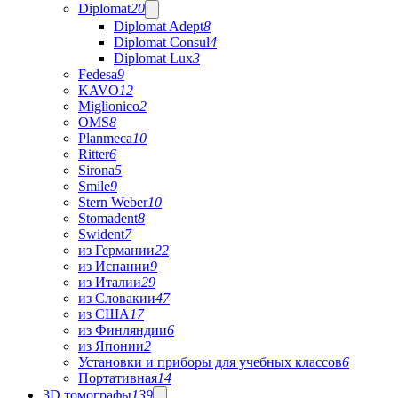
Diplomat
20
Diplomat Adept
8
Diplomat Consul
4
Diplomat Lux
3
Fedesa
9
KAVO
12
Miglionico
2
OMS
8
Planmeca
10
Ritter
6
Sirona
5
Smile
9
Stern Weber
10
Stomadent
8
Swident
7
из Германии
22
из Испании
9
из Италии
29
из Словакии
47
из США
17
из Финляндии
6
из Японии
2
Установки и приборы для учебных классов
6
Портативная
14
3D томографы
139