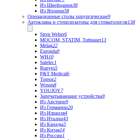
Из Швейцарии
38
Из Японии
58
Операционные столы хирургические
9
Автоклавы и стерилизаторы для стоматологов
138
Stern Weber
6
MOCOM, STATIM, Tuttnauer
13
Melag
22
Euronda
9
WH
10
Satelec
1
Runyes
5
P&T Medical
6
Tonsor
2
Woson
8
YOUJOY
7
Запечатывающие устройства
9
Из Австрии
9
Из Германии
20
Из Израиля
4
Из Италии
43
Из Канады
5
Из Китая
14
Из России
1