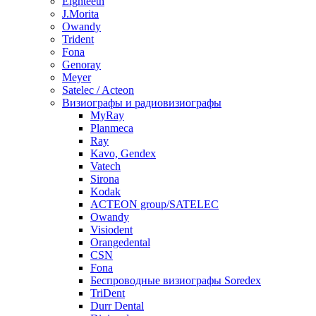
Eighteeth
J.Morita
Owandy
Trident
Fona
Genoray
Meyer
Satelec / Acteon
Визиографы и радиовизиографы
MyRay
Planmeca
Ray
Kavo, Gendex
Vatech
Sirona
Kodak
ACTEON group/SATELEC
Owandy
Visiodent
Orangedental
CSN
Fona
Беспроводные визиографы Soredex
TriDent
Durr Dental