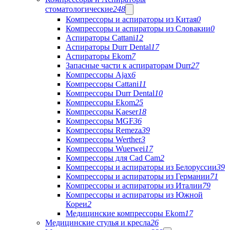
стоматологические
248
Компрессоры и аспираторы из Китая
0
Компрессоры и аспираторы из Словакии
0
Аспираторы Cattani
12
Аспираторы Durr Dental
17
Аспираторы Ekom
7
Запасные части к аспираторам Durr
27
Компрессоры Ajax
6
Компрессоры Cattani
11
Компрессоры Durr Dental
10
Компрессоры Ekom
25
Компрессоры Kaeser
18
Компрессоры MGF
36
Компрессоры Remeza
39
Компрессоры Werther
3
Компрессоры Wuerwei
17
Компрессоры для Cad Cam
2
Компрессоры и аспираторы из Белоруссии
39
Компрессоры и аспираторы из Германии
71
Компрессоры и аспираторы из Италии
79
Компрессоры и аспираторы из Южной
Кореи
2
Медицинские компрессоры Ekom
17
Медицинские стулья и кресла
26