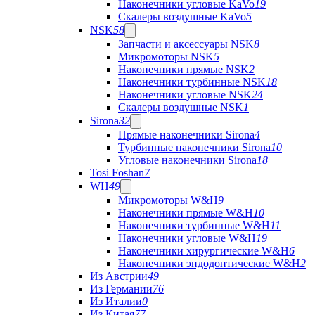
Наконечники угловые KaVo
19
Скалеры воздушные KaVo
5
NSK
58
Запчасти и аксессуары NSK
8
Микромоторы NSK
5
Наконечники прямые NSK
2
Наконечники турбинные NSK
18
Наконечники угловые NSK
24
Скалеры воздушные NSK
1
Sirona
32
Прямые наконечники Sirona
4
Турбинные наконечники Sirona
10
Угловые наконечники Sirona
18
Tosi Foshan
7
WH
49
Микромоторы W&H
9
Наконечники прямые W&H
10
Наконечники турбинные W&H
11
Наконечники угловые W&H
19
Наконечники хирургические W&H
6
Наконечники эндодонтические W&H
2
Из Австрии
49
Из Германии
76
Из Италии
0
Из Китая
77