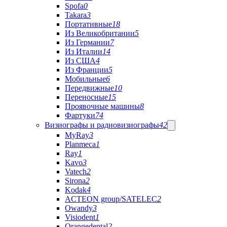
Spofa
0
Takara
3
Портативные
18
Из Великобритании
5
Из Германии
7
Из Италии
14
Из США
4
Из Франции
5
Мобильные
6
Передвижные
10
Переносные
15
Проявочные машины
8
Фартуки
74
Визиографы и радиовизиографы
42
MyRay
3
Planmeca
1
Ray
1
Kavo
3
Vatech
2
Sirona
2
Kodak
4
ACTEON group/SATELEC
2
Owandy
3
Visiodent
1
Orangedental
2