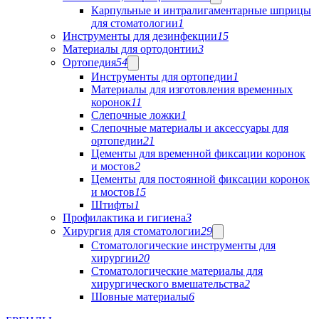
Карпульные и интралигаментарные шприцы
для стоматологии
1
Инструменты для дезинфекции
15
Материалы для ортодонтии
3
Ортопедия
54
Инструменты для ортопедии
1
Материалы для изготовления временных
коронок
11
Слепочные ложки
1
Слепочные материалы и аксессуары для
ортопедии
21
Цементы для временной фиксации коронок
и мостов
2
Цементы для постоянной фиксации коронок
и мостов
15
Штифты
1
Профилактика и гигиена
3
Хирургия для стоматологии
29
Стоматологические инструменты для
хирургии
20
Стоматологические материалы для
хирургического вмешательства
2
Шовные материалы
6