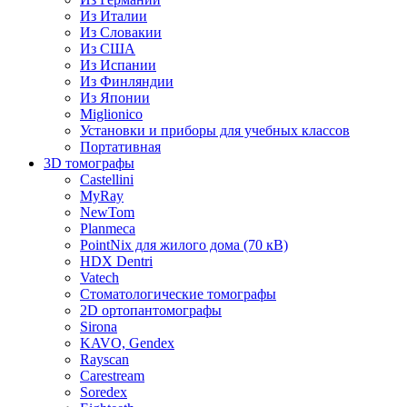
Из Италии
Из Словакии
Из США
Из Испании
Из Финляндии
Из Японии
Miglionico
Установки и приборы для учебных классов
Портативная
3D томографы
Castellini
MyRay
NewTom
Planmeca
PointNix для жилого дома (70 кВ)
HDX Dentri
Vatech
Стоматологические томографы
2D ортопантомографы
Sirona
KAVO, Gendex
Rayscan
Carestream
Soredex