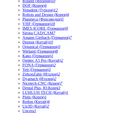
Roland (Япония)
10
DOF (Корея)
4
Yenadent (Турция)
12
Robots and Design (Корея)
4
Planmeca (Финляндия)
5
VHF (Германия)
18
IMES-ICORE (Германия)
9
Sirona CAD/CAM
7
Amann Girrbach (Германия)
7
Deprag (Китай)
10
Organical (Германия)
3
Wieland (Германия)
8
Каво (Германия)
1
Omitec A5 Pro (Китай)
2
FONA (Германия)
2
Yeti (Германия)
1
ZirkonZahn (Италия)
2
Dyamach (Италия)
2
Nicetech-CNC (Корея)
7
Dental Plus, Ю.Корея
3
LUHLUH TECH (Китай)
1
Pistis (Корея)
1
Redon (Китай)
4
Up3D (Китай)
2
Upcera
1