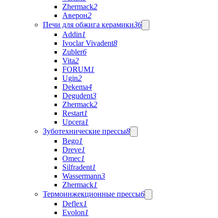
Zhermack
2
Аверон
2
Печи для обжига керамики
36
Addin
1
Ivoclar Vivadent
8
Zubler
6
Vita
2
FORUM
1
Ugin
2
Dekema
4
Degudent
3
Zhermack
2
Restart
1
Upcera
1
Зуботехнические прессы
8
Bego
1
Dreve
1
Omec
1
Silfradent
1
Wassermann
3
Zhermack
1
Термоинжекционные прессы
6
Deflex
1
Evolon
1