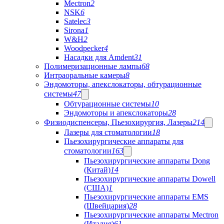
Mectron
2
NSK
6
Satelec
3
Sirona
1
W&H
2
Woodpecker
4
Насадки для Amdent
31
Полимеризационные лампы
68
Интраоральные камеры
8
Эндомоторы, апекслокаторы, обтурационные
системы
47
Обтурационные системы
10
Эндомоторы и апекслокаторы
28
Физиодиспенсеры, Пьезохирургия, Лазеры
214
Лазеры для стоматологии
18
Пьезохирургические аппараты для
стоматологии
163
Пьезохирургические аппараты Dong
(Китай)
14
Пьезохирургические аппараты Dowell
(США)
1
Пьезохирургические аппараты EMS
(Швейцария)
28
Пьезохирургические аппараты Mectron
(Италия)
61