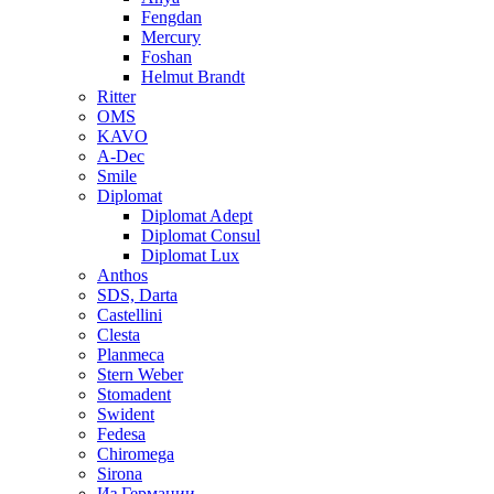
Fengdan
Mercury
Foshan
Helmut Brandt
Ritter
OMS
KAVO
A-Dec
Smile
Diplomat
Diplomat Adept
Diplomat Consul
Diplomat Lux
Anthos
SDS, Darta
Castellini
Clesta
Planmeca
Stern Weber
Stomadent
Swident
Fedesa
Chiromega
Sirona
Из Германии