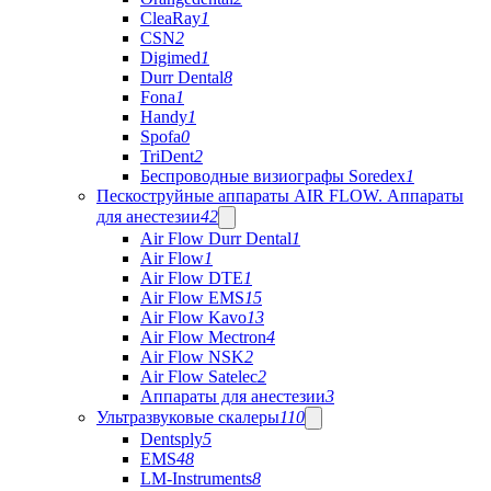
CleaRay
1
CSN
2
Digimed
1
Durr Dental
8
Fona
1
Handy
1
Spofa
0
TriDent
2
Беспроводные визиографы Soredex
1
Пескоструйные аппараты AIR FLOW. Аппараты
для анестезии
42
Air Flow Durr Dental
1
Air Flow
1
Air Flow DTE
1
Air Flow EMS
15
Air Flow Kavo
13
Air Flow Mectron
4
Air Flow NSK
2
Air Flow Satelec
2
Аппараты для анестезии
3
Ультразвуковые скалеры
110
Dentsply
5
EMS
48
LM-Instruments
8