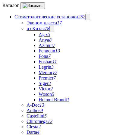
Каталог
Стоматологические установки
252
Эконом класса
17
из Китая
78
Ajax
5
Anya
8
Azimut
7
Fengdan
13
Fona
7
Foshan
11
Legrin
3
Mercury
7
Premier
7
Siger
2
Victor
2
Woson
5
Helmut Brandt
1
A-Dec
13
Anthos
9
Castellini
5
Chiromega
12
Clesta
2
Darta
4