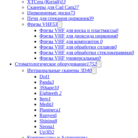
XTCera (Китай)
13
Сканеры для Cad Cam
27
Циркониевые диски
73
Печи для спекания циркония
39
Фрезы VHF
53
Фрезы VHF для воска и пластмассы
0
Фрезы VHF для диоксида циркония
0
Фрезы VHF для композитов
0
Фрезы VHF для обработки сплавов
0
Фрезы VHF для обработки стеклокерамики
0
Фрезы VHF универсальные
0
Стоматологическое оборудование
1752
Интраоральные сканеры 3D
40
Dof
1
Panda
3
3Shape
10
Eighteeth
2
Itero
1
Medit
3
Planmeca
1
Runyes
6
Shining
8
Sirona
1
Up3D
2
Компрессоры и Аспираторы