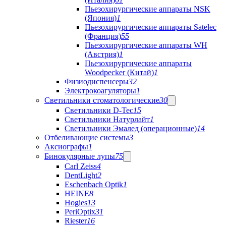
Пьезохирургические аппараты NSK
(Япония)
1
Пьезохирургические аппараты Satelec
(Франция)
55
Пьезохирургические аппараты WH
(Австрия)
1
Пьезохирургические аппараты
Woodpecker (Китай)
1
Физиодиспенсеры
32
Электрокоагуляторы
1
Светильники стоматологические
30
Светильники D-Tec
15
Светильники Натурлайт
1
Светильники Эмалед (операционные)
14
Отбеливающие системы
3
Аксиографы
1
Бинокулярные лупы
75
Carl Zeiss
4
DentLight
2
Eschenbach Optik
1
HEINE
8
Hogies
13
PeriOptix
31
Riester
16