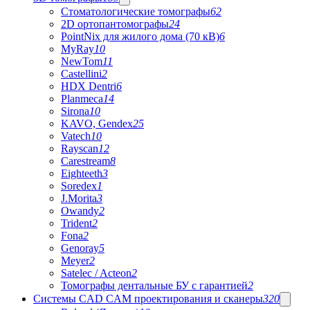
Стоматологические томографы
62
2D ортопантомографы
24
PointNix для жилого дома (70 кВ)
6
MyRay
10
NewTom
11
Castellini
2
HDX Dentri
6
Planmeca
14
Sirona
10
KAVO, Gendex
25
Vatech
10
Rayscan
12
Carestream
8
Eighteeth
3
Soredex
1
J.Morita
3
Owandy
2
Trident
2
Fona
2
Genoray
5
Meyer
2
Satelec / Acteon
2
Томографы дентальные БУ с гарантией
2
Системы CAD CAM проектирования и сканеры
320