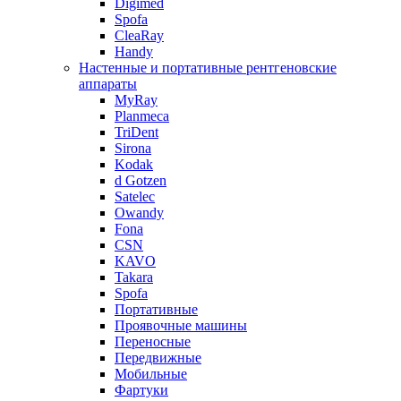
Digimed
Spofa
CleaRay
Handy
Настенные и портативные рентгеновские
аппараты
MyRay
Planmeca
TriDent
Sirona
Kodak
d Gotzen
Satelec
Owandy
Fona
CSN
KAVO
Takara
Spofa
Портативные
Проявочные машины
Переносные
Передвижные
Мобильные
Фартуки