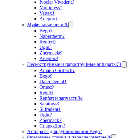
Ivoclar Vivadent
1
Multipress
1
Vertex
1
Аверон
1
Муфельные печи
20
Bego
3
Nabertherm
1
Renfert
2
Ugin
5
Zhermack
6
Аверон
3
Пескоструйные и пароструйные аппараты
71
Amann Girrbach
1
Bego
9
Daiei Dental
1
Omec
9
Reitel
3
Renfert и запчасти
34
Saratoga
3
Silfradent
1
Ugin
2
Zhermack
7
Спарк-Дон
1
Аппараты для дублирования Bego
1
Фрезерные станки и параллелометры
39