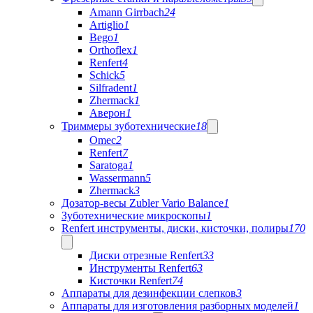
Amann Girrbach
24
Artiglio
1
Bego
1
Orthoflex
1
Renfert
4
Schick
5
Silfradent
1
Zhermack
1
Аверон
1
Триммеры зуботехнические
18
Omec
2
Renfert
7
Saratoga
1
Wassermann
5
Zhermack
3
Дозатор-весы Zubler Vario Balance
1
Зуботехнические микроскопы
1
Renfert инструменты, диски, кисточки, полиры
170
Диски отрезные Renfert
33
Инструменты Renfert
63
Кисточки Renfert
74
Аппараты для дезинфекции слепков
3
Аппараты для изготовления разборных моделей
1