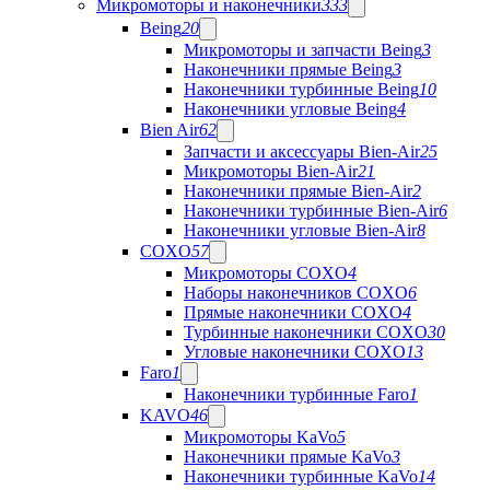
Микромоторы и наконечники
333
Being
20
Микромоторы и запчасти Being
3
Наконечники прямые Being
3
Наконечники турбинные Being
10
Наконечники угловые Being
4
Bien Air
62
Запчасти и аксессуары Bien-Air
25
Микромоторы Bien-Air
21
Наконечники прямые Bien-Air
2
Наконечники турбинные Bien-Air
6
Наконечники угловые Bien-Air
8
COXO
57
Микромоторы COXO
4
Наборы наконечников COXO
6
Прямые наконечники COXO
4
Турбинные наконечники COXO
30
Угловые наконечники COXO
13
Faro
1
Наконечники турбинные Faro
1
KAVO
46
Микромоторы KaVo
5
Наконечники прямые KaVo
3
Наконечники турбинные KaVo
14