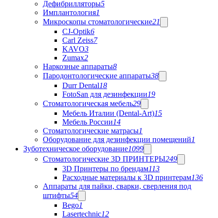
Дефибрилляторы
5
Имплантология
1
Микроскопы стоматологические
21
CJ-Optik
6
Carl Zeiss
7
KAVO
3
Zumax
2
Наркозные аппараты
8
Пародонтологические аппараты
38
Durr Dental
18
FotoSan для дезинфекции
19
Стоматологическая мебель
29
Мебель Италии (Dental-Art)
15
Мебель России
14
Стоматологические матрасы
1
Оборудование для дезинфекции помещений
1
Зуботехническое оборудование
1099
Стоматологические 3D ПРИНТЕРЫ
249
3D Принтеры по брендам
113
Расходные материалы к 3D принтерам
136
Аппараты для пайки, сварки, сверления под
штифты
54
Bego
1
Lasertechnic
12