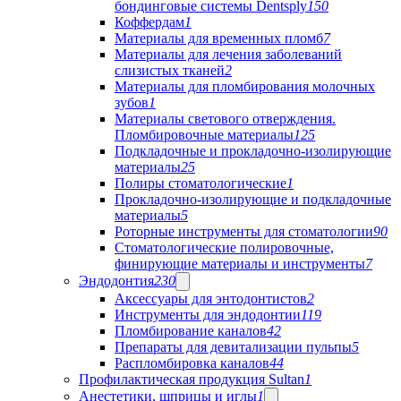
бондинговые системы Dentsply
150
Коффердам
1
Материалы для временных пломб
7
Материалы для лечения заболеваний
слизистых тканей
2
Материалы для пломбирования молочных
зубов
1
Материалы светового отверждения.
Пломбировочные материалы
125
Подкладочные и прокладочно-изолирующие
материалы
25
Полиры стоматологические
1
Прокладочно-изолирующие и подкладочные
материалы
5
Роторные инструменты для стоматологии
90
Стоматологические полировочные,
финирующие материалы и инструменты
7
Эндодонтия
230
Аксессуары для энтодонтистов
2
Инструменты для эндодонтии
119
Пломбирование каналов
42
Препараты для девитализации пульпы
5
Распломбировка каналов
44
Профилактическая продукция Sultan
1
Анестетики, шприцы и иглы
1