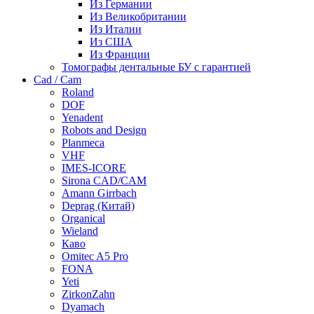
Из Германии
Из Великобритании
Из Италии
Из США
Из Франции
Томографы дентальные БУ с гарантией
Cad / Cam
Roland
DOF
Yenadent
Robots and Design
Planmeca
VHF
IMES-ICORE
Sirona CAD/CAM
Amann Girrbach
Deprag (Китай)
Organical
Wieland
Каво
Omitec A5 Pro
FONA
Yeti
ZirkonZahn
Dyamach