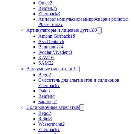
Omec
2
Renfert
35
Zhermack
3
Аппарат импульсной микросварки primotec
Phaser mx2
1
Артикуляторы и лицевые дуги
180
Amann Girrbach
18
Asa Dental
18
Baumann
114
Ivoclar Vivadent
3
KAVO
5
SAM
22
Вакуумные смесители
9
Bego
2
Cмеситель для альгинатов и силиконов
Zhermack
1
Daiei
1
Renfert
4
Saratoga
1
Полировочные агрегаты
9
Bego
2
Reitel
3
Wassermann
2
Zhermack
1