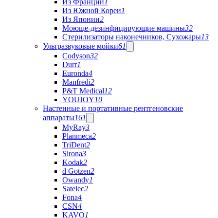
Из Франции
1
Из Южной Кореи
1
Из Японии
2
Моюще-дезинфицирующие машины
32
Стерилизаторы наконечников, Сухожары
13
Ультразвуковые мойки
61
Codyson
32
Durr
1
Euronda
4
Manfredi
2
P&T Medical
12
YOUJOY
10
Настенные и портативные рентгеновские
аппараты
161
MyRay
3
Planmeca
2
TriDent
2
Sirona
3
Kodak
2
d Gotzen
2
Owandy
1
Satelec
2
Fona
4
CSN
4
KAVO
1