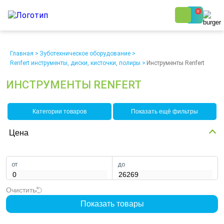
0
8 (800) 250-48-06
Ежедневно с 9:00 до 19:00
Главная
>
Зуботехническое оборудование
>
Renfert инструменты, диски, кисточки, полиры
>
Инструменты Renfert
ИНСТРУМЕНТЫ RENFERT
Категории товаров
Показать ещё фильтры
О компании
Возврат
Цена
Доставка
Статьи
Кредит/Лизинг
Наши клиенты
Проект клиники
Контакты
от
до
Очистить
Показать товары