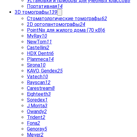
Установки и приборы для учебных классов
6
Портативная
14
3D томографы
139
Стоматологические томографы
62
2D ортопантомографы
24
PointNix для жилого дома (70 кВ)
6
MyRay
10
NewTom
11
Castellini
2
HDX Dentri
6
Planmeca
14
Sirona
10
KAVO, Gendex
25
Vatech
10
Rayscan
12
Carestream
8
Eighteeth
3
Soredex
1
J.Morita
3
Owandy
2
Trident
2
Fona
2
Genoray
5
Meyer
2