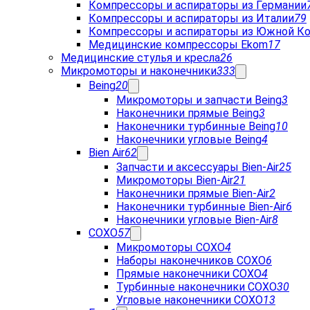
Компрессоры и аспираторы из Германии
Компрессоры и аспираторы из Италии
79
Компрессоры и аспираторы из Южной К
Медицинские компрессоры Ekom
17
Медицинские стулья и кресла
26
Микромоторы и наконечники
333
Being
20
Микромоторы и запчасти Being
3
Наконечники прямые Being
3
Наконечники турбинные Being
10
Наконечники угловые Being
4
Bien Air
62
Запчасти и аксессуары Bien-Air
25
Микромоторы Bien-Air
21
Наконечники прямые Bien-Air
2
Наконечники турбинные Bien-Air
6
Наконечники угловые Bien-Air
8
COXO
57
Микромоторы COXO
4
Наборы наконечников COXO
6
Прямые наконечники COXO
4
Турбинные наконечники COXO
30
Угловые наконечники COXO
13