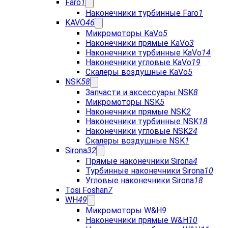
Faro
1
Наконечники турбинные Faro
1
KAVO
46
Микромоторы KaVo
5
Наконечники прямые KaVo
3
Наконечники турбинные KaVo
14
Наконечники угловые KaVo
19
Скалеры воздушные KaVo
5
NSK
58
Запчасти и аксессуары NSK
8
Микромоторы NSK
5
Наконечники прямые NSK
2
Наконечники турбинные NSK
18
Наконечники угловые NSK
24
Скалеры воздушные NSK
1
Sirona
32
Прямые наконечники Sirona
4
Турбинные наконечники Sirona
10
Угловые наконечники Sirona
18
Tosi Foshan
7
WH
49
Микромоторы W&H
9
Наконечники прямые W&H
10