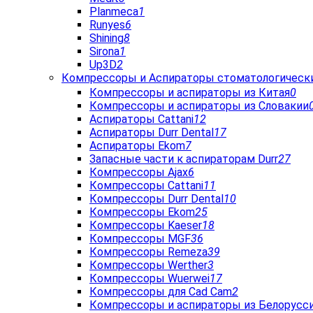
Planmeca
1
Runyes
6
Shining
8
Sirona
1
Up3D
2
Компрессоры и Аспираторы стоматологическ
Компрессоры и аспираторы из Китая
0
Компрессоры и аспираторы из Словакии
Аспираторы Cattani
12
Аспираторы Durr Dental
17
Аспираторы Ekom
7
Запасные части к аспираторам Durr
27
Компрессоры Ajax
6
Компрессоры Cattani
11
Компрессоры Durr Dental
10
Компрессоры Ekom
25
Компрессоры Kaeser
18
Компрессоры MGF
36
Компрессоры Remeza
39
Компрессоры Werther
3
Компрессоры Wuerwei
17
Компрессоры для Cad Cam
2
Компрессоры и аспираторы из Белорусс