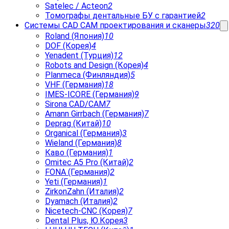
Satelec / Acteon
2
Томографы дентальные БУ с гарантией
2
Системы CAD CAM проектирования и сканеры
320
Roland (Япония)
10
DOF (Корея)
4
Yenadent (Турция)
12
Robots and Design (Корея)
4
Planmeca (Финляндия)
5
VHF (Германия)
18
IMES-ICORE (Германия)
9
Sirona CAD/CAM
7
Amann Girrbach (Германия)
7
Deprag (Китай)
10
Organical (Германия)
3
Wieland (Германия)
8
Каво (Германия)
1
Omitec A5 Pro (Китай)
2
FONA (Германия)
2
Yeti (Германия)
1
ZirkonZahn (Италия)
2
Dyamach (Италия)
2
Nicetech-CNC (Корея)
7
Dental Plus, Ю.Корея
3