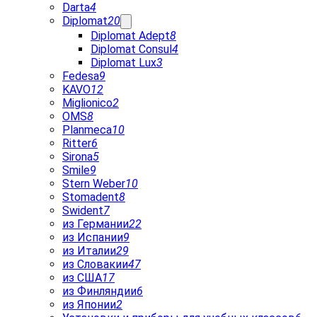
Darta
4
Diplomat
20
Diplomat Adept
8
Diplomat Consul
4
Diplomat Lux
3
Fedesa
9
KAVO
12
Miglionico
2
OMS
8
Planmeca
10
Ritter
6
Sirona
5
Smile
9
Stern Weber
10
Stomadent
8
Swident
7
из Германии
22
из Испании
9
из Италии
29
из Словакии
47
из США
17
из Финляндии
6
из Японии
2