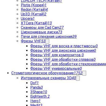
LUHLUH TECH (Китай)
1
Pistis (Корея)
1
Redon (Китай)
4
Up3D (Китай)
2
Upcera
1
XTCera (Китай)
13
Сканеры для Cad Cam
27
Циркониевые диски
73
Печи для спекания циркония
39
Фрезы VHF
53
Фрезы VHF для воска и пластмассы
0
Фрезы VHF для диоксида циркония
0
Фрезы VHF для композитов
0
Фрезы VHF для обработки сплавов
0
Фрезы VHF для обработки стеклокерами
Фрезы VHF универсальные
0
Стоматологическое оборудование
1752
Интраоральные сканеры 3D
40
Dof
1
Panda
3
3Shape
10
Eighteeth
2
Itero
1
Medit
3