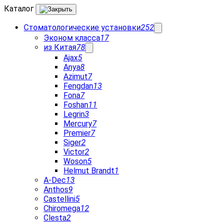
Каталог
Стоматологические установки
252
Эконом класса
17
из Китая
78
Ajax
5
Anya
8
Azimut
7
Fengdan
13
Fona
7
Foshan
11
Legrin
3
Mercury
7
Premier
7
Siger
2
Victor
2
Woson
5
Helmut Brandt
1
A-Dec
13
Anthos
9
Castellini
5
Chiromega
12
Clesta
2