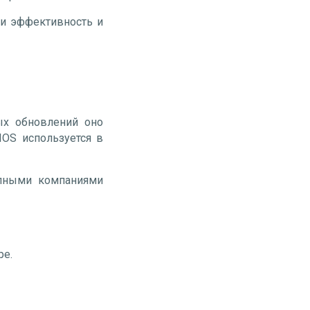
ли эффективность и
ых обновлений оно
IOS используется в
упными компаниями
pe.