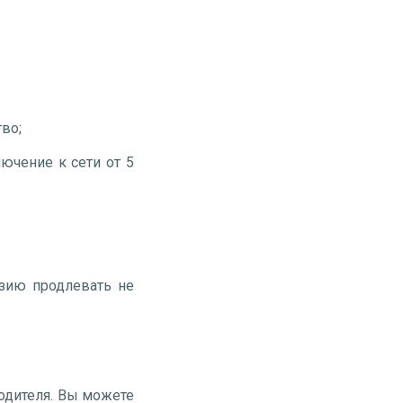
;
тво;
ючение к сети от 5
нзию продлевать не
одителя. Вы можете