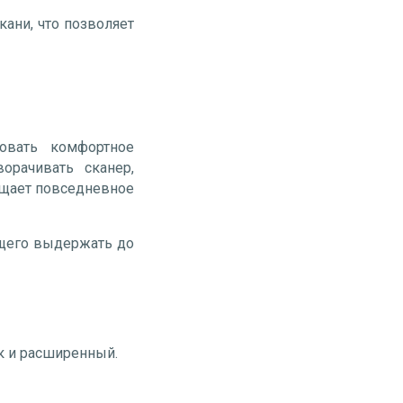
кани, что позволяет
ровать комфортное
орачивать сканер,
ощает повседневное
ющего выдержать до
к и расширенный.