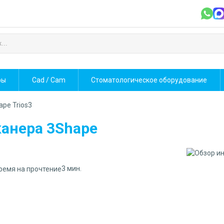
фы
Cad / Cam
Стоматологическое оборудование
pe Trios3
канера 3Shape
3 мин.