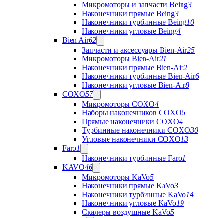
Микромоторы и запчасти Being
3
Наконечники прямые Being
3
Наконечники турбинные Being
10
Наконечники угловые Being
4
Bien Air
62
Запчасти и аксессуары Bien-Air
25
Микромоторы Bien-Air
21
Наконечники прямые Bien-Air
2
Наконечники турбинные Bien-Air
6
Наконечники угловые Bien-Air
8
COXO
57
Микромоторы COXO
4
Наборы наконечников COXO
6
Прямые наконечники COXO
4
Турбинные наконечники COXO
30
Угловые наконечники COXO
13
Faro
1
Наконечники турбинные Faro
1
KAVO
46
Микромоторы KaVo
5
Наконечники прямые KaVo
3
Наконечники турбинные KaVo
14
Наконечники угловые KaVo
19
Скалеры воздушные KaVo
5