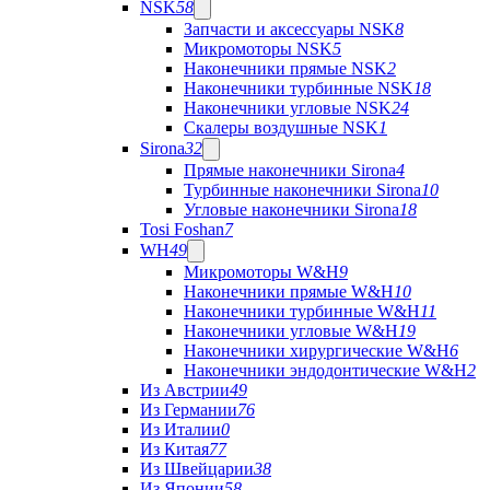
NSK
58
Запчасти и аксессуары NSK
8
Микромоторы NSK
5
Наконечники прямые NSK
2
Наконечники турбинные NSK
18
Наконечники угловые NSK
24
Скалеры воздушные NSK
1
Sirona
32
Прямые наконечники Sirona
4
Турбинные наконечники Sirona
10
Угловые наконечники Sirona
18
Tosi Foshan
7
WH
49
Микромоторы W&H
9
Наконечники прямые W&H
10
Наконечники турбинные W&H
11
Наконечники угловые W&H
19
Наконечники хирургические W&H
6
Наконечники эндодонтические W&H
2
Из Австрии
49
Из Германии
76
Из Италии
0
Из Китая
77
Из Швейцарии
38
Из Японии
58