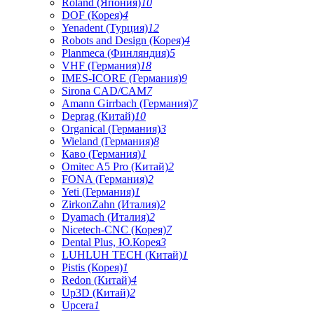
Roland (Япония)
10
DOF (Корея)
4
Yenadent (Турция)
12
Robots and Design (Корея)
4
Planmeca (Финляндия)
5
VHF (Германия)
18
IMES-ICORE (Германия)
9
Sirona CAD/CAM
7
Amann Girrbach (Германия)
7
Deprag (Китай)
10
Organical (Германия)
3
Wieland (Германия)
8
Каво (Германия)
1
Omitec A5 Pro (Китай)
2
FONA (Германия)
2
Yeti (Германия)
1
ZirkonZahn (Италия)
2
Dyamach (Италия)
2
Nicetech-CNC (Корея)
7
Dental Plus, Ю.Корея
3
LUHLUH TECH (Китай)
1
Pistis (Корея)
1
Redon (Китай)
4
Up3D (Китай)
2
Upcera
1