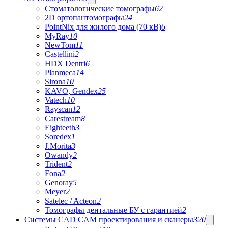
Стоматологические томографы
62
2D ортопантомографы
24
PointNix для жилого дома (70 кВ)
6
MyRay
10
NewTom
11
Castellini
2
HDX Dentri
6
Planmeca
14
Sirona
10
KAVO, Gendex
25
Vatech
10
Rayscan
12
Carestream
8
Eighteeth
3
Soredex
1
J.Morita
3
Owandy
2
Trident
2
Fona
2
Genoray
5
Meyer
2
Satelec / Acteon
2
Томографы дентальные БУ с гарантией
2
Системы CAD CAM проектирования и сканеры
320