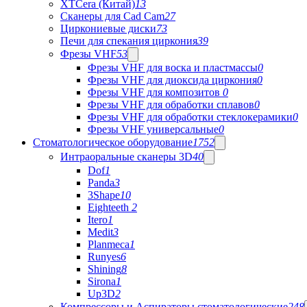
XTCera (Китай)
13
Сканеры для Cad Cam
27
Циркониевые диски
73
Печи для спекания циркония
39
Фрезы VHF
53
Фрезы VHF для воска и пластмассы
0
Фрезы VHF для диоксида циркония
0
Фрезы VHF для композитов
0
Фрезы VHF для обработки сплавов
0
Фрезы VHF для обработки стеклокерамики
0
Фрезы VHF универсальные
0
Стоматологическое оборудование
1752
Интраоральные сканеры 3D
40
Dof
1
Panda
3
3Shape
10
Eighteeth
2
Itero
1
Medit
3
Planmeca
1
Runyes
6
Shining
8
Sirona
1
Up3D
2
Компрессоры и Аспираторы стоматологические
248