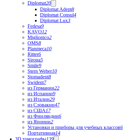
Diplomat
20
Diplomat Adept
8
Diplomat Consul
4
Diplomat Lux
3
Fedesa
9
KAVO
12
Miglionico
2
OMS
8
Planmeca
10
Ritter
6
Sirona
5
Smile
9
Stern Weber
10
Stomadent
8
Swident
7
из Германии
22
из Испании
9
из Италии
29
из Словакии
47
из США
17
из Финляндии
6
из Японии
2
Установки и приборы для учебных классов
6
Портативная
14
3D томографы
139