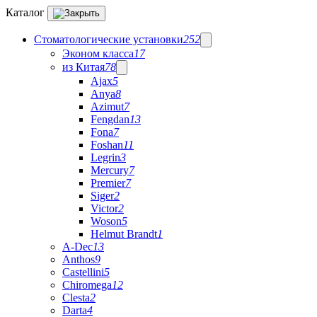
Каталог
Стоматологические установки
252
Эконом класса
17
из Китая
78
Ajax
5
Anya
8
Azimut
7
Fengdan
13
Fona
7
Foshan
11
Legrin
3
Mercury
7
Premier
7
Siger
2
Victor
2
Woson
5
Helmut Brandt
1
A-Dec
13
Anthos
9
Castellini
5
Chiromega
12
Clesta
2
Darta
4