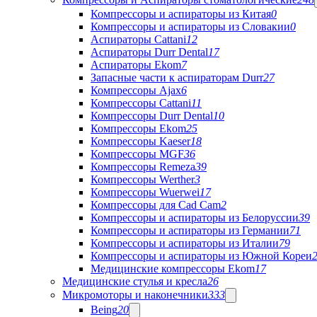
Компрессоры и аспираторы из Китая
0
Компрессоры и аспираторы из Словакии
0
Аспираторы Cattani
12
Аспираторы Durr Dental
17
Аспираторы Ekom
7
Запасные части к аспираторам Durr
27
Компрессоры Ajax
6
Компрессоры Cattani
11
Компрессоры Durr Dental
10
Компрессоры Ekom
25
Компрессоры Kaeser
18
Компрессоры MGF
36
Компрессоры Remeza
39
Компрессоры Werther
3
Компрессоры Wuerwei
17
Компрессоры для Cad Cam
2
Компрессоры и аспираторы из Белоруссии
39
Компрессоры и аспираторы из Германии
71
Компрессоры и аспираторы из Италии
79
Компрессоры и аспираторы из Южной Кореи
Медицинские компрессоры Ekom
17
Медицинские стулья и кресла
26
Микромоторы и наконечники
333
Being
20