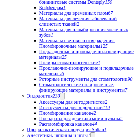
бондинговые системы Dentsply
150
Коффердам
1
Материалы для временных пломб
7
Материалы для лечения заболеваний
слизистых тканей
2
Материалы для пломбирования молочных
зубов
1
Материалы светового отверждения.
Пломбировочные материалы
125
Подкладочные и прокладочно-изолирующие
материалы
25
Полиры стоматологические
1
Прокладочно-изолирующие и подкладочные
материалы
5
Роторные инструменты для стоматологии
90
Стоматологические полировочные,
финирующие материалы и инструменты
7
Эндодонтия
230
Аксессуары для энтодонтистов
2
Инструменты для эндодонтии
119
Пломбирование каналов
42
Препараты для девитализации пульпы
5
Распломбировка каналов
44
Профилактическая продукция Sultan
1
Анестетики, шприцы и иглы
1