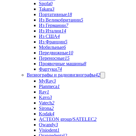
Spofa
0
Takara
3
Портативные
18
Из Великобритании
5
Из Германии
7
Из Италии
14
Из США
4
Из Франции
5
Мобильные
6
Передвижные
10
Переносные
15
Проявочные машины
8
Фартуки
74
Визиографы и радиовизиографы
42
MyRay
3
Planmeca
1
Ray
1
Kavo
3
Vatech
2
Sirona
2
Kodak
4
ACTEON group/SATELEC
2
Owandy
3
Visiodent
1
Orangedental
2