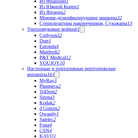
Из Франции
1
Из Южной Кореи
1
Из Японии
2
Моюще-дезинфицирующие машины
32
Стерилизаторы наконечников, Сухожары
13
Ультразвуковые мойки
61
Codyson
32
Durr
1
Euronda
4
Manfredi
2
P&T Medical
12
YOUJOY
10
Настенные и портативные рентгеновские
аппараты
161
MyRay
3
Planmeca
2
TriDent
2
Sirona
3
Kodak
2
d Gotzen
2
Owandy
1
Satelec
2
Fona
4
CSN
4
KAVO
1