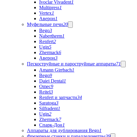
Ivoclar Vivadent
1
Multipress
1
Vertex
1
Аверон
1
Муфельные печи
20
Bego
3
Nabertherm
1
Renfert
2
Ugin
5
Zhermack
6
Аверон
3
Пескоструйные и пароструйные аппараты
71
Amann Girrbach
1
Bego
9
Daiei Dental
1
Omec
9
Reitel
3
Renfert и запчасти
34
Saratoga
3
Silfradent
1
Ugin
2
Zhermack
7
Спарк-Дон
1
Аппараты для дублирования Bego
1
Фрезерные станки и параллелометры
39