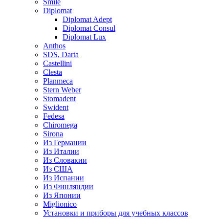
Smile
Diplomat
Diplomat Adept
Diplomat Consul
Diplomat Lux
Anthos
SDS, Darta
Castellini
Clesta
Planmeca
Stern Weber
Stomadent
Swident
Fedesa
Chiromega
Sirona
Из Германии
Из Италии
Из Словакии
Из США
Из Испании
Из Финляндии
Из Японии
Miglionico
Установки и приборы для учебных классов