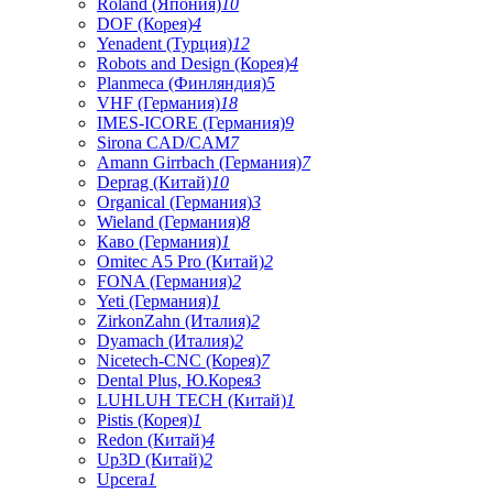
Roland (Япония)
10
DOF (Корея)
4
Yenadent (Турция)
12
Robots and Design (Корея)
4
Planmeca (Финляндия)
5
VHF (Германия)
18
IMES-ICORE (Германия)
9
Sirona CAD/CAM
7
Amann Girrbach (Германия)
7
Deprag (Китай)
10
Organical (Германия)
3
Wieland (Германия)
8
Каво (Германия)
1
Omitec A5 Pro (Китай)
2
FONA (Германия)
2
Yeti (Германия)
1
ZirkonZahn (Италия)
2
Dyamach (Италия)
2
Nicetech-CNC (Корея)
7
Dental Plus, Ю.Корея
3
LUHLUH TECH (Китай)
1
Pistis (Корея)
1
Redon (Китай)
4
Up3D (Китай)
2
Upcera
1