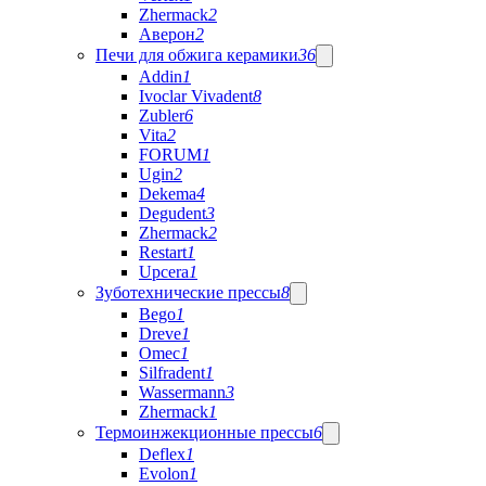
Zhermack
2
Аверон
2
Печи для обжига керамики
36
Addin
1
Ivoclar Vivadent
8
Zubler
6
Vita
2
FORUM
1
Ugin
2
Dekema
4
Degudent
3
Zhermack
2
Restart
1
Upcera
1
Зуботехнические прессы
8
Bego
1
Dreve
1
Omec
1
Silfradent
1
Wassermann
3
Zhermack
1
Термоинжекционные прессы
6
Deflex
1
Evolon
1