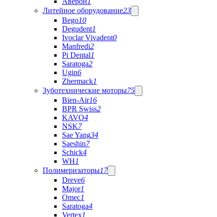
Аверон
1
Литейное оборудование
23
Bego
10
Degudent
1
Ivoclar Vivadent
0
Manfredi
2
Pi Dental
1
Saratoga
2
Ugin
6
Zhermack
1
Зуботехнические моторы
75
Bien-Air
16
BPR Swiss
2
KAVO
4
NSK
7
Sae Yang
34
Saeshin
7
Schick
4
WH
1
Полимеризаторы
17
Dreve
6
Major
1
Omec
1
Saratoga
4
Vertex
1