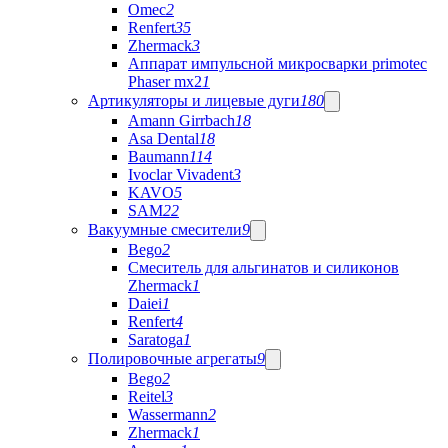
Omec
2
Renfert
35
Zhermack
3
Аппарат импульсной микросварки primotec
Phaser mx2
1
Артикуляторы и лицевые дуги
180
Amann Girrbach
18
Asa Dental
18
Baumann
114
Ivoclar Vivadent
3
KAVO
5
SAM
22
Вакуумные смесители
9
Bego
2
Cмеситель для альгинатов и силиконов
Zhermack
1
Daiei
1
Renfert
4
Saratoga
1
Полировочные агрегаты
9
Bego
2
Reitel
3
Wassermann
2
Zhermack
1