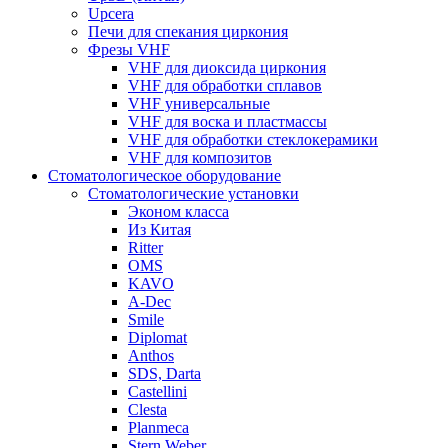
Upcera
Печи для спекания циркония
Фрезы VHF
VHF для диоксида циркония
VHF для обработки сплавов
VHF универсальные
VHF для воска и пластмассы
VHF для обработки стеклокерамики
VHF для композитов
Стоматологическое оборудование
Стоматологические установки
Эконом класса
Из Китая
Ritter
OMS
KAVO
A-Dec
Smile
Diplomat
Anthos
SDS, Darta
Castellini
Clesta
Planmeca
Stern Weber