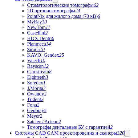
Стоматологические томографы
62
2D ортопантомографы
24
PointNix для жилого дома (70 кВ)
6
MyRay
10
NewTom
11
Castellini
2
HDX Dentri
6
Planmeca
14
Sirona
10
KAVO, Gendex
25
Vatech
10
Rayscan
12
Carestream
8
Eighteeth
3
Soredex
1
J.Morita
3
Owandy
2
Trident
2
Fona
2
Genoray
5
Meyer
2
Satelec / Acteon
2
Томографы дентальные БУ с гарантией
2
Системы CAD CAM проектирования и сканеры
320