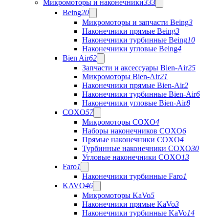
Микромоторы и наконечники
333
Being
20
Микромоторы и запчасти Being
3
Наконечники прямые Being
3
Наконечники турбинные Being
10
Наконечники угловые Being
4
Bien Air
62
Запчасти и аксессуары Bien-Air
25
Микромоторы Bien-Air
21
Наконечники прямые Bien-Air
2
Наконечники турбинные Bien-Air
6
Наконечники угловые Bien-Air
8
COXO
57
Микромоторы COXO
4
Наборы наконечников COXO
6
Прямые наконечники COXO
4
Турбинные наконечники COXO
30
Угловые наконечники COXO
13
Faro
1
Наконечники турбинные Faro
1
KAVO
46
Микромоторы KaVo
5
Наконечники прямые KaVo
3
Наконечники турбинные KaVo
14