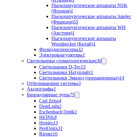
Пьезохирургические аппараты NSK
(Япония)
1
Пьезохирургические аппараты Satelec
(Франция)
55
Пьезохирургические аппараты WH
(Австрия)
1
Пьезохирургические аппараты
Woodpecker (Китай)
1
Физиодиспенсеры
32
Электрокоагуляторы
1
Светильники стоматологические
30
Светильники D-Tec
15
Светильники Натурлайт
1
Светильники Эмалед (операционные)
14
Отбеливающие системы
3
Аксиографы
1
Бинокулярные лупы
75
Carl Zeiss
4
DentLight
2
Eschenbach Optik
1
HEINE
8
Hogies
13
PeriOptix
31
Riester
16