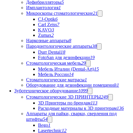
Дефибрилляторы
5
Имплантология
1
Микроскопы стоматологические
21
CJ-Optik
6
Carl Zeiss
7
KAVO
3
Zumax
2
Наркозные аппараты
8
Пародонтологические аппараты
38
Durr Dental
18
FotoSan для дезинфекции
19
Стоматологическая мебель
29
Мебель Италии (Dental-Art)
15
Мебель России
14
Стоматологические матрасы
1
Оборудование для дезинфекции помещений
1
Зуботехническое оборудование
1099
Стоматологические 3D ПРИНТЕРЫ
249
3D Принтеры по брендам
113
Расходные материалы к 3D принтерам
136
Аппараты для пайки, сварки, сверления под
штифты
54
Bego
1
Lasertechnic
12