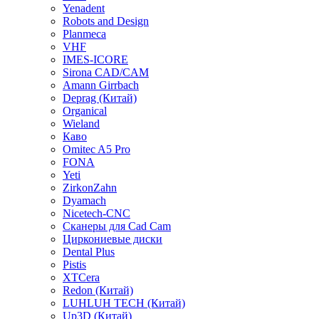
Yenadent
Robots and Design
Planmeca
VHF
IMES-ICORE
Sirona CAD/CAM
Amann Girrbach
Deprag (Китай)
Organical
Wieland
Каво
Omitec A5 Pro
FONA
Yeti
ZirkonZahn
Dyamach
Nicetech-CNC
Сканеры для Cad Cam
Циркониевые диски
Dental Plus
Pistis
XTCera
Redon (Китай)
LUHLUH TECH (Китай)
Up3D (Китай)