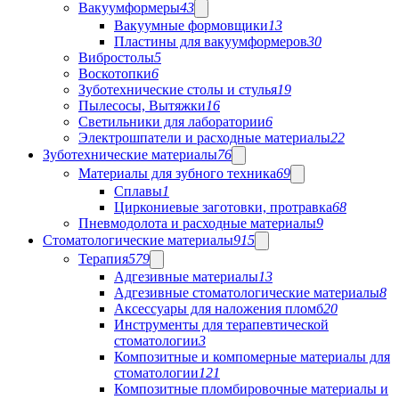
Вакуумформеры
43
Вакуумные формовщики
13
Пластины для вакуумформеров
30
Вибростолы
5
Воскотопки
6
Зуботехнические столы и стулья
19
Пылесосы, Вытяжки
16
Светильники для лаборатории
6
Электрошпатели и расходные материалы
22
Зуботехнические материалы
76
Материалы для зубного техника
69
Сплавы
1
Циркониевые заготовки, протравка
68
Пневмодолота и расходные материалы
9
Стоматологические материалы
915
Терапия
579
Адгезивные материалы
13
Адгезивные стоматологические материалы
8
Аксессуары для наложения пломб
20
Инструменты для терапевтической
стоматологии
3
Композитные и компомерные материалы для
стоматологии
121
Композитные пломбировочные материалы и