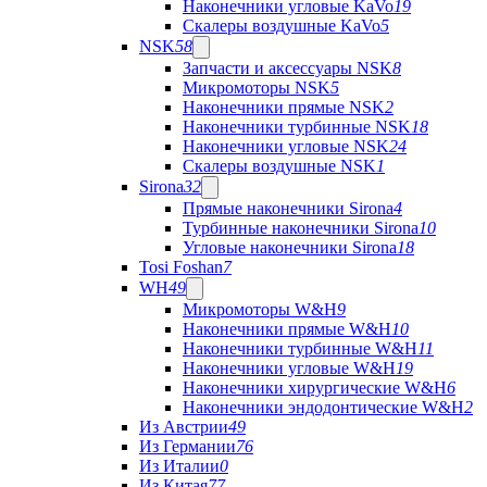
Наконечники угловые KaVo
19
Скалеры воздушные KaVo
5
NSK
58
Запчасти и аксессуары NSK
8
Микромоторы NSK
5
Наконечники прямые NSK
2
Наконечники турбинные NSK
18
Наконечники угловые NSK
24
Скалеры воздушные NSK
1
Sirona
32
Прямые наконечники Sirona
4
Турбинные наконечники Sirona
10
Угловые наконечники Sirona
18
Tosi Foshan
7
WH
49
Микромоторы W&H
9
Наконечники прямые W&H
10
Наконечники турбинные W&H
11
Наконечники угловые W&H
19
Наконечники хирургические W&H
6
Наконечники эндодонтические W&H
2
Из Австрии
49
Из Германии
76
Из Италии
0
Из Китая
77