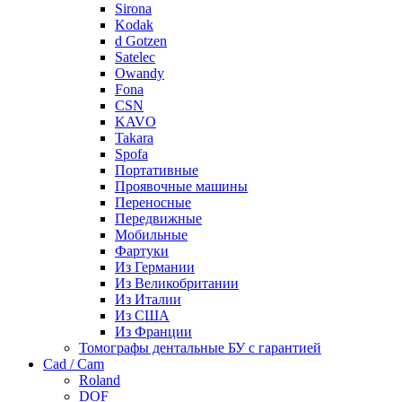
Sirona
Kodak
d Gotzen
Satelec
Owandy
Fona
CSN
KAVO
Takara
Spofa
Портативные
Проявочные машины
Переносные
Передвижные
Мобильные
Фартуки
Из Германии
Из Великобритании
Из Италии
Из США
Из Франции
Томографы дентальные БУ с гарантией
Cad / Cam
Roland
DOF