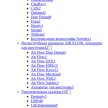
CleaRay
1
CSN
2
Digimed
1
Durr Dental
8
Fona
1
Handy
1
Spofa
0
TriDent
2
Беспроводные визиографы Soredex
1
Пескоструйные аппараты AIR FLOW. Аппараты
для анестезии
42
Air Flow Durr Dental
1
Air Flow
1
Air Flow DTE
1
Air Flow EMS
15
Air Flow Kavo
13
Air Flow Mectron
4
Air Flow NSK
2
Air Flow Satelec
2
Аппараты для анестезии
3
Ультразвуковые скалеры
110
Dentsply
5
EMS
48
LM-Instruments
8