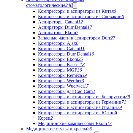
стоматологические
248
Компрессоры и аспираторы из Китая
0
Компрессоры и аспираторы из Словакии
0
Аспираторы Cattani
12
Аспираторы Durr Dental
17
Аспираторы Ekom
7
Запасные части к аспираторам Durr
27
Компрессоры Ajax
6
Компрессоры Cattani
11
Компрессоры Durr Dental
10
Компрессоры Ekom
25
Компрессоры Kaeser
18
Компрессоры MGF
36
Компрессоры Remeza
39
Компрессоры Werther
3
Компрессоры Wuerwei
17
Компрессоры для Cad Cam
2
Компрессоры и аспираторы из Белоруссии
39
Компрессоры и аспираторы из Германии
71
Компрессоры и аспираторы из Италии
79
Компрессоры и аспираторы из Южной
Кореи
2
Медицинские компрессоры Ekom
17
Медицинские стулья и кресла
26