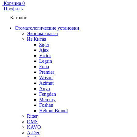
Корзина
0
Профиль
Каталог
Стоматологические установки
Эконом класса
Из Китая
Siger
Ajax
Victor
Legrin
Fona
Premier
Woson
Azimut
Anya
Fengdan
Mercury
Foshan
Helmut Brandt
Ritter
OMS
KAVO
A-Dec