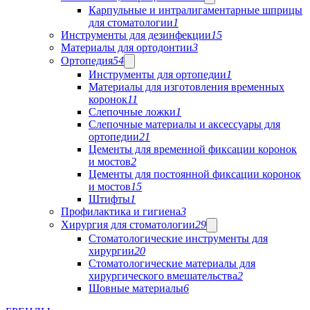
Карпульные и интралигаментарные шприцы
для стоматологии
1
Инструменты для дезинфекции
15
Материалы для ортодонтии
3
Ортопедия
54
Инструменты для ортопедии
1
Материалы для изготовления временных
коронок
11
Слепочные ложки
1
Слепочные материалы и аксессуары для
ортопедии
21
Цементы для временной фиксации коронок
и мостов
2
Цементы для постоянной фиксации коронок
и мостов
15
Штифты
1
Профилактика и гигиена
3
Хирургия для стоматологии
29
Стоматологические инструменты для
хирургии
20
Стоматологические материалы для
хирургического вмешательства
2
Шовные материалы
6