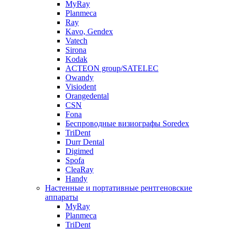
MyRay
Planmeca
Ray
Kavo, Gendex
Vatech
Sirona
Kodak
ACTEON group/SATELEC
Owandy
Visiodent
Orangedental
CSN
Fona
Беспроводные визиографы Soredex
TriDent
Durr Dental
Digimed
Spofa
CleaRay
Handy
Настенные и портативные рентгеновские
аппараты
MyRay
Planmeca
TriDent