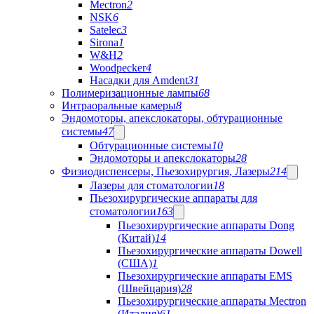
Mectron
2
NSK
6
Satelec
3
Sirona
1
W&H
2
Woodpecker
4
Насадки для Amdent
31
Полимеризационные лампы
68
Интраоральные камеры
8
Эндомоторы, апекслокаторы, обтурационные
системы
47
Обтурационные системы
10
Эндомоторы и апекслокаторы
28
Физиодиспенсеры, Пьезохирургия, Лазеры
214
Лазеры для стоматологии
18
Пьезохирургические аппараты для
стоматологии
163
Пьезохирургические аппараты Dong
(Китай)
14
Пьезохирургические аппараты Dowell
(США)
1
Пьезохирургические аппараты EMS
(Швейцария)
28
Пьезохирургические аппараты Mectron
(Италия)
61