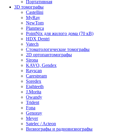
Портативная
3D томографы
Castellini
MyRay
NewTom
Planmeca
PointNix для жилого дома (70 кВ)
HDX Dentri
Vatech
Стоматологические томографы
2D ортопантомографы
Sirona
KAVO, Gendex
Rayscan
Carestream
Soredex
Eighteeth
J.Morita
Owandy
Trident
Fona
Genoray
Meyer
Satelec / Acteon
Визиографы и радиовизиографы