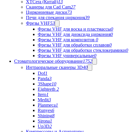
XTCera (Китай)
13
Сканеры для Cad Cam
27
Циркониевые диски
73
Печи для спекания циркония
39
Фрезы VHF
53
Фрезы VHF для воска и пластмассы
0
Фрезы VHF для диоксида циркония
0
Фрезы VHF для композитов
0
Фрезы VHF для обработки сплавов
0
Фрезы VHF для обработки стеклокерамики
0
Фрезы VHF универсальные
0
Стоматологическое оборудование
1752
Интраоральные сканеры 3D
40
Dof
1
Panda
3
3Shape
10
Eighteeth
2
Itero
1
Medit
3
Planmeca
1
Runyes
6
Shining
8
Sirona
1
Up3D
2
Компрессоры и Аспираторы