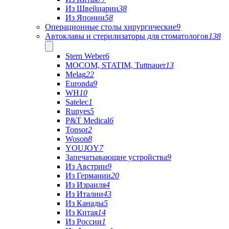
Из Швейцарии
38
Из Японии
58
Операционные столы хирургические
9
Автоклавы и стерилизаторы для стоматологов
138
Stern Weber
6
MOCOM, STATIM, Tuttnauer
13
Melag
22
Euronda
9
WH
10
Satelec
1
Runyes
5
P&T Medical
6
Tonsor
2
Woson
8
YOUJOY
7
Запечатывающие устройства
9
Из Австрии
9
Из Германии
20
Из Израиля
4
Из Италии
43
Из Канады
5
Из Китая
14
Из России
1