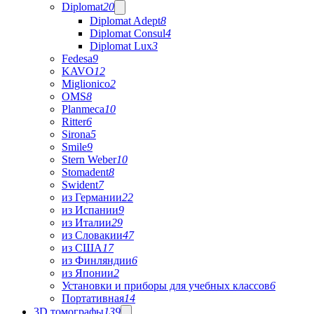
Diplomat
20
Diplomat Adept
8
Diplomat Consul
4
Diplomat Lux
3
Fedesa
9
KAVO
12
Miglionico
2
OMS
8
Planmeca
10
Ritter
6
Sirona
5
Smile
9
Stern Weber
10
Stomadent
8
Swident
7
из Германии
22
из Испании
9
из Италии
29
из Словакии
47
из США
17
из Финляндии
6
из Японии
2
Установки и приборы для учебных классов
6
Портативная
14
3D томографы
139