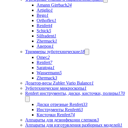
Amann Girrbach
24
Artiglio
1
Bego
1
Orthoflex
1
Renfert
4
Schick
5
Silfradent
1
Zhermack
1
Аверон
1
Триммеры зуботехнические
18
Omec
2
Renfert
7
Saratoga
1
Wassermann
5
Zhermack
3
Дозатор-весы Zubler Vario Balance
1
Зуботехнические микроскопы
1
Renfert инструменты, диски, кисточки, полиры
170
Диски отрезные Renfert
33
Инструменты Renfert
63
Кисточки Renfert
74
Аппараты для дезинфекции слепков
3
Аппараты для изготовления разборных моделей
1