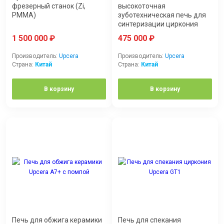
Бренды
фрезерный станок (Zi,
высокоточная
PMMA)
зуботехническая печь для
синтеризации циркония
Lambda S.p.A. Италия
1 500 000
₽
475 000
₽
3A MEDES
Производитель:
Upcera
Производитель:
Upcera
Страна:
Китай
Страна:
Китай
3D Systems
В корзину
В корзину
3DLAM
3M ESPE
3Shape
Показать все бренды
Печь для обжига керамики
Печь для спекания