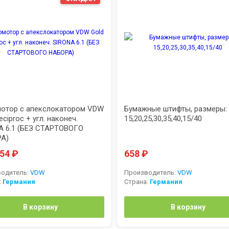
отор с апекслокатором VDW
Бумажные штифты, размеры:
eciproc + угл. наконеч.
15,20,25,30,35,40,15/40
A 6.1 (БЕЗ СТАРТОВОГО
А)
354
₽
658
₽
одитель:
VDW
Производитель:
VDW
:
Германия
Страна:
Германия
В корзину
В корзину