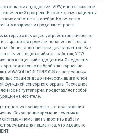
есс в области эндодонтии. VDW, инновационный
 технический прогресс. В то же время пациенты
своих естественных зубов. Количество
ельно возросло и продолжает расти.
, которые с помощью устройств значительно
и сокращение времени лечения не только
чение более долговечным для пациентов. Как
 опытом исследований и разработок, VDW
ионных концепций эндодонтии. С недавним
 эра: подготовка и обработка корневых
ходит VDW.GOLD®RECIPROC® со встроенным
оделью среди эндодонтических двигателей.
ой функцией сенсорного экрана. Последнее
ленное из гуттаперчи, представляет собой
урации на носителе.
нтических препаратов - от подготовки к
ечения. Сокращение времени лечения и
 системам помогают упростить работу
долговечным для пациентов, что идеально
IENT.