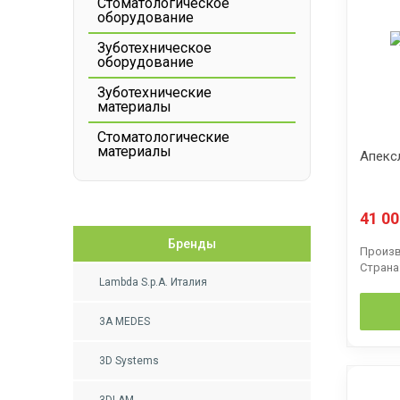
Стоматологическое
оборудование
Зуботехническое
оборудование
Зуботехнические
материалы
Стоматологические
материалы
Апекс
41 0
Бренды
Произв
Страна
Lambda S.p.A. Италия
3A MEDES
3D Systems
3DLAM