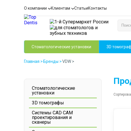
О компании
Клиентам
Статьи
Контакты
Стоматологические установки
3D томогра
Главная
>
Бренды
>
VDW
>
Про
Стоматологические
установки
Сортирова
3D томографы
Системы CAD CAM
проектирования и
сканеры