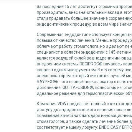
За последние 15 лет достигнут огромный прогр
производитель, внес значительный вклад в этот
стали придавать большее значение сохранению 
эндодонтических процедур во всем мире значит
Современная эндодонтия использует концепции
повышают качество лечения. Меньше процедур 
облегчают работу стоматолога, но и делают ле
специалист в области эндодонтии с 145-летним
является ведущей силой во внедрении инновац
внедрением системы RECIPROC® началась новая
каналов одним инструментом! В эту систему в
апекс-локатором, который считается лучшей м
RAYPEX®6 - это первый апекс-локатор с понятн
дополнение, GUTTAFUSION®, полностью изготов
идеальное решение для термопластической обт
Компания VDW предлагает полный спектр эндодо
доступу до эндодонтического лечения после л
повышение качества благодаря инновационным
стоматологов, а также сделать лечение более 
соответствует нашему лозунгу: ENDO EASY EFFIC