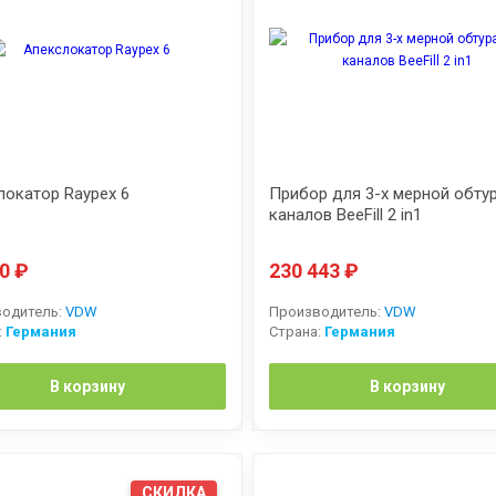
локатор Raypex 6
Прибор для 3-х мерной обту
каналов BeeFill 2 in1
00
₽
230 443
₽
одитель:
VDW
Производитель:
VDW
:
Германия
Страна:
Германия
В корзину
В корзину
СКИДКА