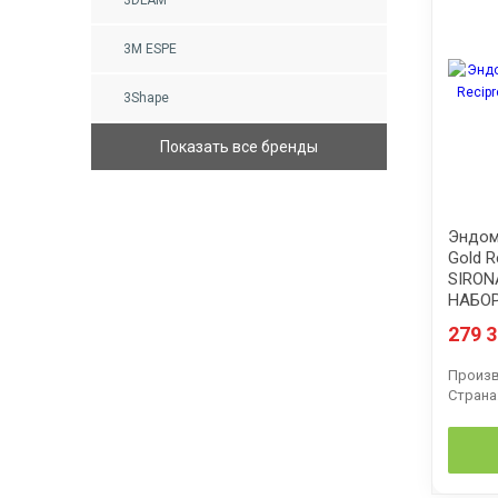
3M ESPE
3Shape
Показать все бренды
Эндом
Gold R
SIRON
НАБОР
279 
Произв
Страна