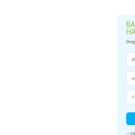
ВА
Н
Отпр
На