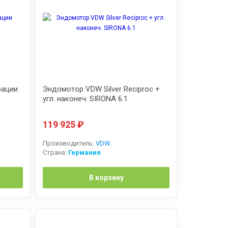
рации
Эндомотор VDW Silver Reciproc +
угл. наконеч. SIRONA 6.1
119 925
₽
Производитель:
VDW
Страна:
Германия
В корзину