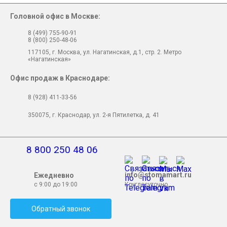
Головной офис в Москве:
Стоматологические установки
8 (499) 755-90-91
3D томографы
8 (800) 250-48-06
117105, г. Москва, ул. Нагатинская, д.1, стр. 2. Метро
Системы CAD CAM проектирования и сканеры
«Нагатинская»
Стоматологическое оборудование
Офис продаж в Краснодаре:
Зуботехническое оборудование
8 (928) 411-33-56
Зуботехнические материалы
350075, г. Краснодар, ул. 2-я Пятилетка, д. 41
Стоматологические материалы
8 800 250 48 06
info@stomamart.ru
Ежедневно
Бренды
с 9:00 до 19:00
Круглосуточно
Lambda S.p.A. Италия
Обратный звонок
3A MEDES