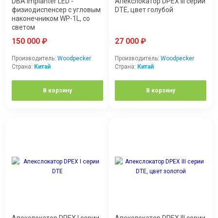
DBA Implanter LED -
Апекслокатор DPEX III серии
физиодиспенсер с угловым
DTE, цвет голубой
наконечником WP-1L, со
светом
150 000
₽
27 000
₽
Производитель:
Woodpecker
Производитель:
Woodpecker
Страна:
Китай
Страна:
Китай
В корзину
В корзину
Апекслокатор DPEX I серии
Апекслокатор DPEX III серии