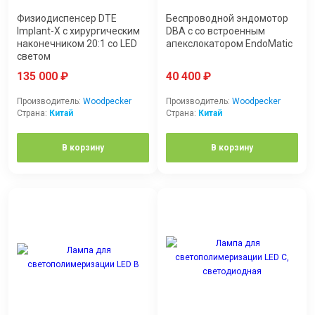
Физиодиспенсер DTE
Беспроводной эндомотор
Implant-X с хирургическим
DBA c со встроенным
наконечником 20:1 со LED
апекслокатором EndoMatic
светом
135 000
₽
40 400
₽
Производитель:
Woodpecker
Производитель:
Woodpecker
Страна:
Китай
Страна:
Китай
В корзину
В корзину