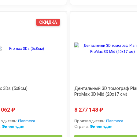
СКИДКА
 3Ds (5x8см)
Дентальный 3D томограф Pl
ProMax 3D Mid (20x17 см)
3 062
₽
8 277 148
₽
одитель:
Planmeca
Производитель:
Planmeca
:
Финляндия
Страна:
Финляндия