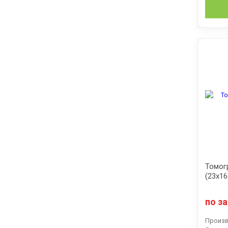
Томог
(23x16
по з
Произв