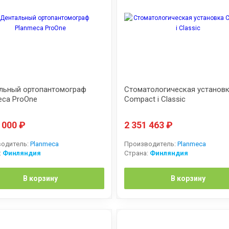
льный ортопантомограф
Стоматологическая установ
eca ProOne
Compact i Classic
0 000
₽
2 351 463
₽
одитель:
Planmeca
Производитель:
Planmeca
:
Финляндия
Страна:
Финляндия
В корзину
В корзину