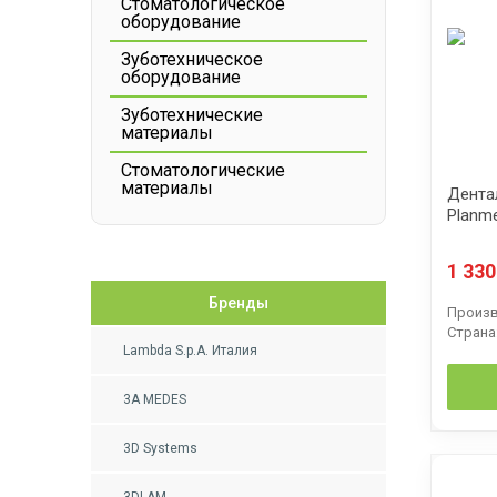
Стоматологическое
оборудование
Зуботехническое
оборудование
Зуботехнические
материалы
Стоматологические
материалы
Дента
Planm
1 33
Бренды
Произв
Страна
Lambda S.p.A. Италия
3A MEDES
3D Systems
3DLAM