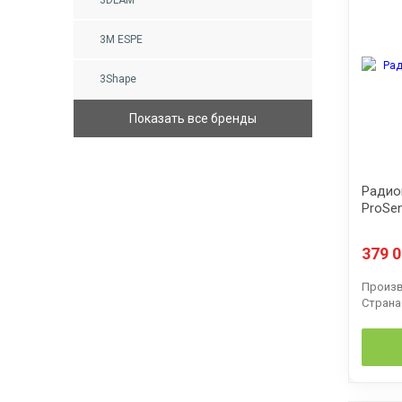
3M ESPE
3Shape
Показать все бренды
Радио
ProSe
379 
Произв
Страна