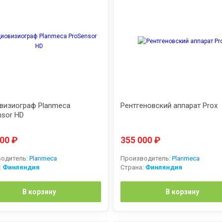
визиограф Planmeca
Рентгеновский аппарат Prox
nsor HD
000
₽
355 000
₽
одитель:
Planmeca
Производитель:
Planmeca
:
Финляндия
Страна:
Финляндия
В корзину
В корзину