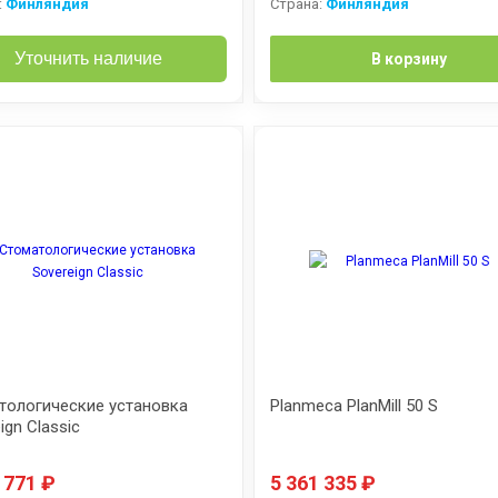
:
Финляндия
Страна:
Финляндия
Уточнить наличие
В корзину
тологические установка
Planmeca PlanMill 50 S
ign Classic
9 771
₽
5 361 335
₽