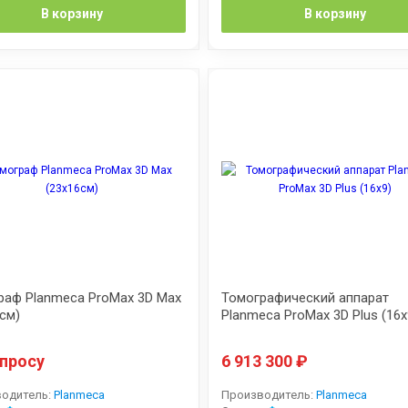
В корзину
В корзину
раф Planmeca ProMax 3D Max
Томографический аппарат
см)
Planmeca ProMax 3D Plus (16x
апросу
6 913 300
₽
одитель:
Planmeca
Производитель:
Planmeca