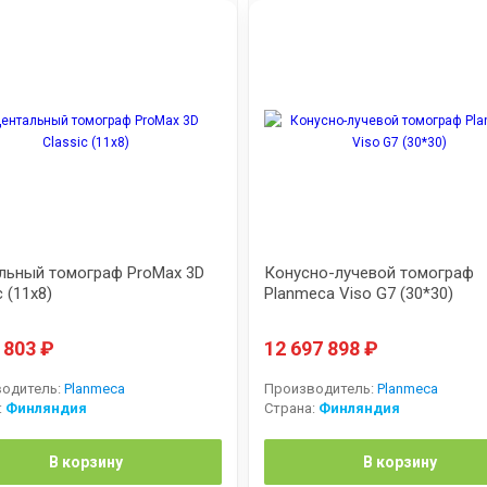
льный томограф ProMax 3D
Конусно-лучевой томограф
c (11x8)
Planmeca Viso G7 (30*30)
3 803
₽
12 697 898
₽
одитель:
Planmeca
Производитель:
Planmeca
:
Финляндия
Страна:
Финляндия
В корзину
В корзину