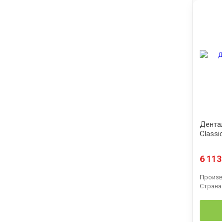
Дента
Classi
6 11
Произв
Страна