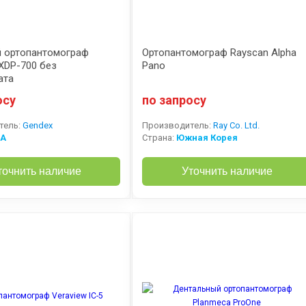
 ортопантомограф
Ортопантомограф Rayscan Alpha
XDP-700 без
Pano
ата
осу
по запросу
тель:
Gendex
Производитель:
Ray Co. Ltd.
А
Страна:
Южная Корея
точнить наличие
Уточнить наличие