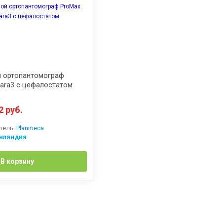
 ортопантомограф
ara3 с цефалостатом
2 руб.
тель:
Planmeca
нляндия
В корзину