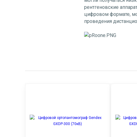
могли получаться низк
рентгеновские аппара
цифровом формате, мо
проведения дистанцио