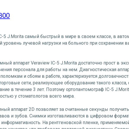
300
C-5 J.Morita самый быстрый в мире в своем классе, в ав
 уровень лучевой нагрузки на больного при сохранении в
ный аппарат Veraview IC-5 J.Morita достаточно прост в экс
чения персонала для работы на нем. Диагностическая аппар
 поломкам и сбоям в работе, характеризуется долговечнос
орговые сети, реализующее оборудование такого класса,
ние в течение 3 лет. Поэтому ортопантомограф IC-5 J.Morit
остью у стоматологов всего мира.
ый аппарат 2D позволяет за считанные секунды получит
авов и зубов. Снимки изготавливаются в цифровом формате
и информативность. На рентгеновской пленке, применяемой