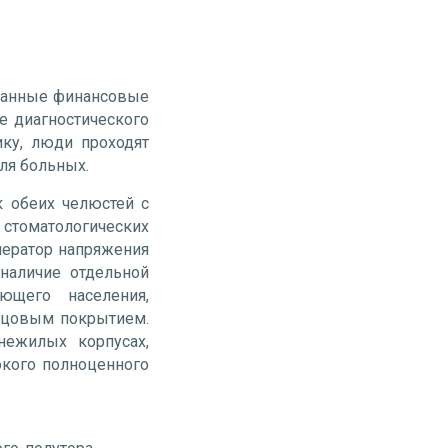
вданные финансовые
е диагностического
ику, люди проходят
для больных.
 обеих челюстей с
стоматологических
енератор напряжения
наличие отдельной
ющего населения,
инцовым покрытием.
нежилых корпусах,
окого полноценного