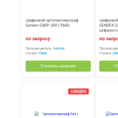
Цифровой ортопантомограф
Цифровой
Gendex GXDP-300 (70кВ)
GENDEX G
цефалост
по запросу
по запр
Производитель:
Gendex
Производи
Страна:
США
Страна:
СШ
Уточнить наличие
У
СКИДКА