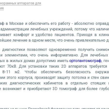
анорамных аппаратов для
ник
аф в Москве и обеспечить его работу - абсолютно опра
администрации лечебных учреждений, потому что наличи
чивает комфорт и удобство пациентов. Приходя в клин
ейшее лечение в одном месте, что очень привлекательно 
диагностики позволяют одновременно получить снимок
 элементами, что очень информативно. Для лечебных 
ных в жилых домах допустимо иметь
ортопантомограф
, г
т 70кВ. Для установки таких 2D аппаратов требуется 
8-11 м2. Чтобы обеспечить безопасность окружа
и этого корпуса, производят защиту потолка и стен св
ких диагностических кабинетов в отдельно стоящих 
е возникает и приобретают 3D томограф для более глуб