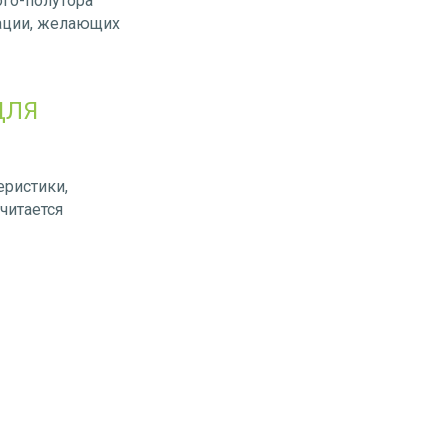
ого-полутора
тации, желающих
ДЛЯ
.
еристики,
читается