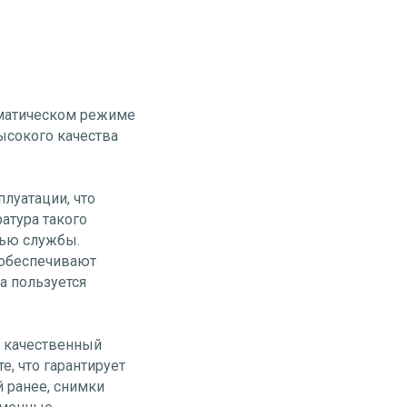
томатическом режиме
ысокого качества
плуатации, что
атура такого
тью службы.
 обеспечивают
a пользуется
ь качественный
, что гарантирует
 ранее, снимки