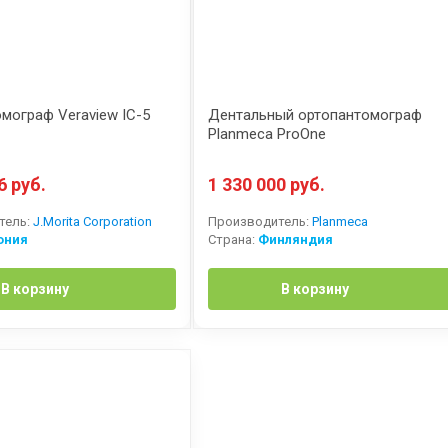
мограф Veraview IC-5
Дентальный ортопантомограф
Planmeca ProOne
6 руб.
1 330 000 руб.
тель:
J.Morita Corporation
Производитель:
Planmeca
ония
Страна:
Финляндия
В корзину
В корзину