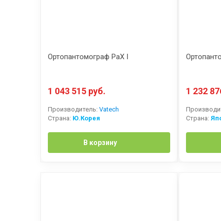
Ортопантомограф PaX I
Ортопанто
1 043 515 руб.
1 232 87
Производитель:
Vatech
Производи
Страна:
Ю.Корея
Страна:
Яп
В корзину