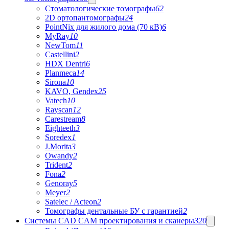
Стоматологические томографы
62
2D ортопантомографы
24
PointNix для жилого дома (70 кВ)
6
MyRay
10
NewTom
11
Castellini
2
HDX Dentri
6
Planmeca
14
Sirona
10
KAVO, Gendex
25
Vatech
10
Rayscan
12
Carestream
8
Eighteeth
3
Soredex
1
J.Morita
3
Owandy
2
Trident
2
Fona
2
Genoray
5
Meyer
2
Satelec / Acteon
2
Томографы дентальные БУ с гарантией
2
Системы CAD CAM проектирования и сканеры
320