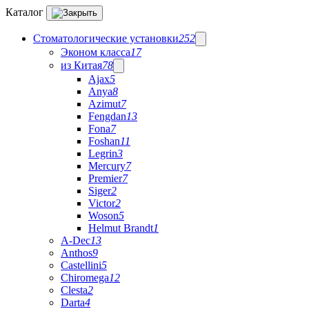
Каталог
Стоматологические установки
252
Эконом класса
17
из Китая
78
Ajax
5
Anya
8
Azimut
7
Fengdan
13
Fona
7
Foshan
11
Legrin
3
Mercury
7
Premier
7
Siger
2
Victor
2
Woson
5
Helmut Brandt
1
A-Dec
13
Anthos
9
Castellini
5
Chiromega
12
Clesta
2
Darta
4