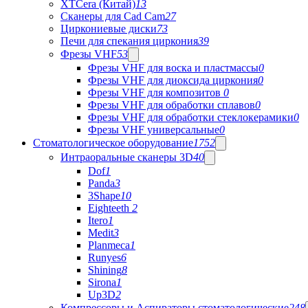
XTCera (Китай)
13
Сканеры для Cad Cam
27
Циркониевые диски
73
Печи для спекания циркония
39
Фрезы VHF
53
Фрезы VHF для воска и пластмассы
0
Фрезы VHF для диоксида циркония
0
Фрезы VHF для композитов
0
Фрезы VHF для обработки сплавов
0
Фрезы VHF для обработки стеклокерамики
0
Фрезы VHF универсальные
0
Стоматологическое оборудование
1752
Интраоральные сканеры 3D
40
Dof
1
Panda
3
3Shape
10
Eighteeth
2
Itero
1
Medit
3
Planmeca
1
Runyes
6
Shining
8
Sirona
1
Up3D
2
Компрессоры и Аспираторы стоматологические
248