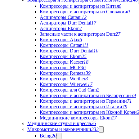
Компрессоры и аспираторы из Китая
0
Компрессоры и аспираторы из Словакии
0
Аспираторы Cattani
12
Аспираторы Durr Dental
17
Аспираторы Ekom
7
Запасные части к аспираторам Durr
27
Компрессоры Ajax
6
Компрессоры Cattani
11
Компрессоры Durr Dental
10
Компрессоры Ekom
25
Компрессоры Kaeser
18
Компрессоры MGF
36
Компрессоры Remeza
39
Компрессоры Werther
3
Компрессоры Wuerwei
17
Компрессоры для Cad Cam
2
Компрессоры и аспираторы из Белоруссии
39
Компрессоры и аспираторы из Германии
71
Компрессоры и аспираторы из Италии
79
Компрессоры и аспираторы из Южной Кореи
Медицинские компрессоры Ekom
17
Медицинские стулья и кресла
26
Микромоторы и наконечники
333
Being
20