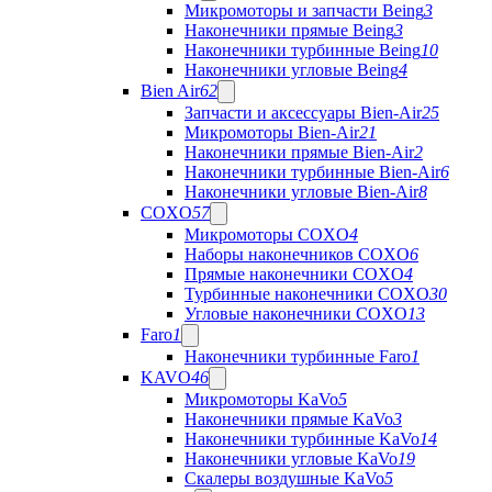
Микромоторы и запчасти Being
3
Наконечники прямые Being
3
Наконечники турбинные Being
10
Наконечники угловые Being
4
Bien Air
62
Запчасти и аксессуары Bien-Air
25
Микромоторы Bien-Air
21
Наконечники прямые Bien-Air
2
Наконечники турбинные Bien-Air
6
Наконечники угловые Bien-Air
8
COXO
57
Микромоторы COXO
4
Наборы наконечников COXO
6
Прямые наконечники COXO
4
Турбинные наконечники COXO
30
Угловые наконечники COXO
13
Faro
1
Наконечники турбинные Faro
1
KAVO
46
Микромоторы KaVo
5
Наконечники прямые KaVo
3
Наконечники турбинные KaVo
14
Наконечники угловые KaVo
19
Скалеры воздушные KaVo
5