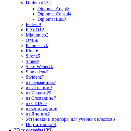
Diplomat
20
Diplomat Adept
8
Diplomat Consul
4
Diplomat Lux
3
Fedesa
9
KAVO
12
Miglionico
2
OMS
8
Planmeca
10
Ritter
6
Sirona
5
Smile
9
Stern Weber
10
Stomadent
8
Swident
7
из Германии
22
из Испании
9
из Италии
29
из Словакии
47
из США
17
из Финляндии
6
из Японии
2
Установки и приборы для учебных классов
6
Портативная
14
3D томографы
139