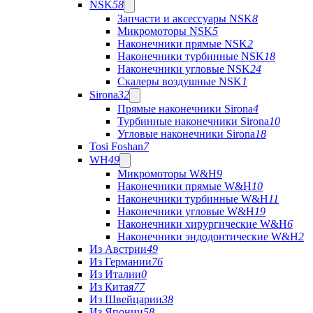
NSK
58
Запчасти и аксессуары NSK
8
Микромоторы NSK
5
Наконечники прямые NSK
2
Наконечники турбинные NSK
18
Наконечники угловые NSK
24
Скалеры воздушные NSK
1
Sirona
32
Прямые наконечники Sirona
4
Турбинные наконечники Sirona
10
Угловые наконечники Sirona
18
Tosi Foshan
7
WH
49
Микромоторы W&H
9
Наконечники прямые W&H
10
Наконечники турбинные W&H
11
Наконечники угловые W&H
19
Наконечники хирургические W&H
6
Наконечники эндодонтические W&H
2
Из Австрии
49
Из Германии
76
Из Италии
0
Из Китая
77
Из Швейцарии
38
Из Японии
58