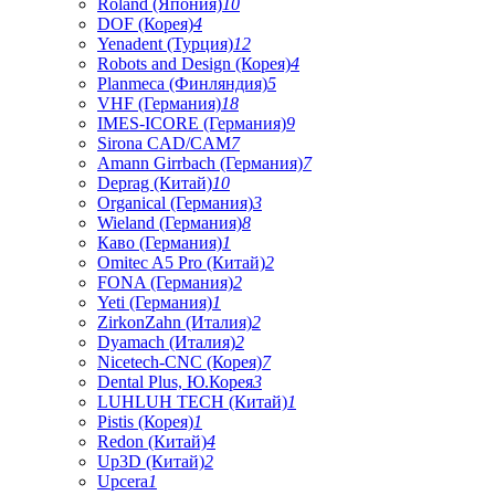
Roland (Япония)
10
DOF (Корея)
4
Yenadent (Турция)
12
Robots and Design (Корея)
4
Planmeca (Финляндия)
5
VHF (Германия)
18
IMES-ICORE (Германия)
9
Sirona CAD/CAM
7
Amann Girrbach (Германия)
7
Deprag (Китай)
10
Organical (Германия)
3
Wieland (Германия)
8
Каво (Германия)
1
Omitec A5 Pro (Китай)
2
FONA (Германия)
2
Yeti (Германия)
1
ZirkonZahn (Италия)
2
Dyamach (Италия)
2
Nicetech-CNC (Корея)
7
Dental Plus, Ю.Корея
3
LUHLUH TECH (Китай)
1
Pistis (Корея)
1
Redon (Китай)
4
Up3D (Китай)
2
Upcera
1