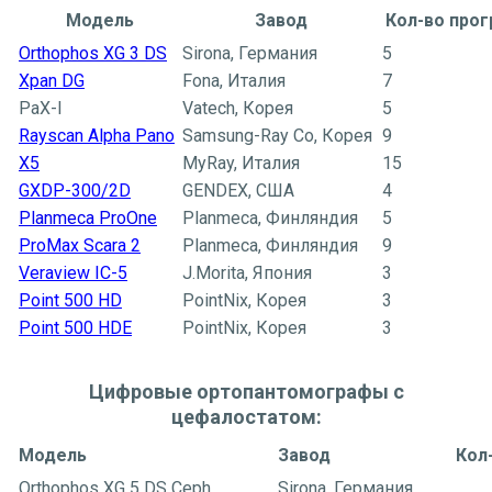
Модель
Завод
Кол-во про
Orthophos XG 3 DS
Sirona, Германия
5
Xpan DG
Fona, Италия
7
PaX-I
Vatech, Корея
5
Rayscan Alpha Pano
Samsung-Ray Co, Корея
9
X5
MyRay, Италия
15
GXDP-300/2D
GENDEX, США
4
Planmeca ProOne
Planmeca, Финляндия
5
ProMax Scara 2
Planmeca, Финляндия
9
Veraview IC-5
J.Morita, Япония
3
Point 500 HD
PointNix, Корея
3
Point 500 HD
E
PointNix, Корея
3
Цифровые ортопантомографы с
цефалостатом:
Модель
Завод
Кол
Orthophos XG 5 DS Ceph
Sirona, Германия