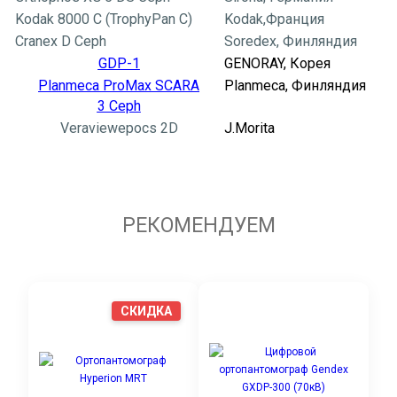
Kodak 8000 C (TrophyPan С)
Kodak,Франция
Cranex D Ceph
Soredex, Финляндия
GDP-1
GENORAY, Корея
Planmeca ProMax SCARA
Planmeca, Финляндия
3 Ceph
Veraviewepocs 2D
J.Morita
РЕКОМЕНДУЕМ
СКИДКА