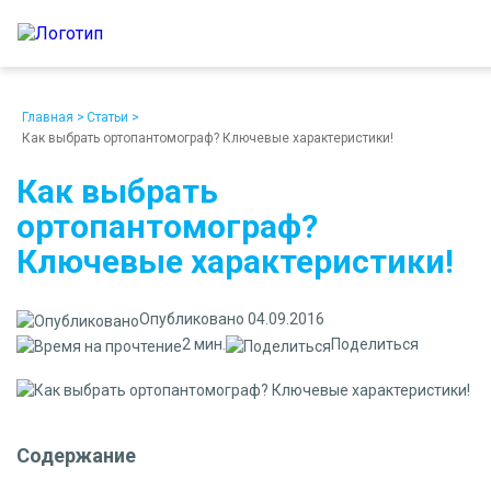
8 (800) 250-48-06
Ежедневно с 9:00 до 19:00
Главная
>
Статьи
>
Как выбрать ортопантомограф? Ключевые характеристики!
Как выбрать
ортопантомограф?
Ключевые характеристики!
О компании
Возврат
Доставка
Статьи
Кредит/Лизинг
Наши клиенты
Опубликовано 04.09.2016
Проект клиники
Контакты
2 мин.
Поделиться
Содержание