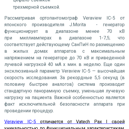
трехмерной съемкой.
Рассматривая ортопантомограф Veraview IC-5 от
японского производителя J.Morita - генератор
функционирует в диапазоне менее 70 кВ
при миллиамперах в диапазоне 1-7,5; что
соответствует действующему СанПиН по размещению
в жилых домах аппаратов с максимальным
напряжением на генераторе до 70 кВ и приведенной
лучевой нагрузкой 40 мА x мин. в неделю. Еще один
эксклюзивный параметр Veraview IC-5 — высочайшая
скорость исследования. За рекордные 5,5 секунд (в
половину быстрее аналогов) система производит
стандартную панорамную съемку, уменьшая лучевую
нагрузку на пациента. Важной особенностью является
факт исключительной безопасности аппарата при
проведении процедур.
Veraview IC-5
отличается от Vatech Pax I своей
уникальностью по функциональным характеристикам,