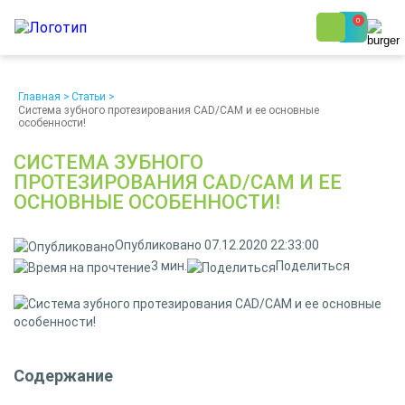
0
8 (800) 250-48-06
Ежедневно с 9:00 до 19:00
Главная
>
Статьи
>
Система зубного протезирования CAD/CAM и ее основные
особенности!
СИСТЕМА ЗУБНОГО
ПРОТЕЗИРОВАНИЯ CAD/CAM И ЕЕ
ОСНОВНЫЕ ОСОБЕННОСТИ!
О компании
Возврат
Доставка
Статьи
Опубликовано 07.12.2020 22:33:00
Кредит/Лизинг
Наши клиенты
3 мин.
Поделиться
Проект клиники
Контакты
Содержание