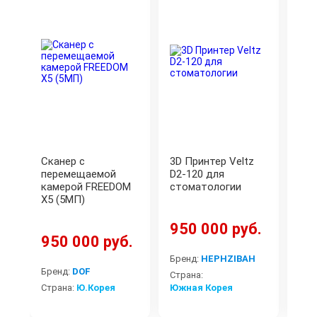
Сканер с
3D Принтер Veltz
Ла
перемещаемой
D2-120 для
ска
камерой FREEDOM
стоматологии
X5 (5МП)
950 000 руб.
950 000 руб.
69
Бренд:
HEPHZIBAH
Бренд:
DOF
Бре
Страна:
Страна:
Ю.Корея
Южная Корея
Стр