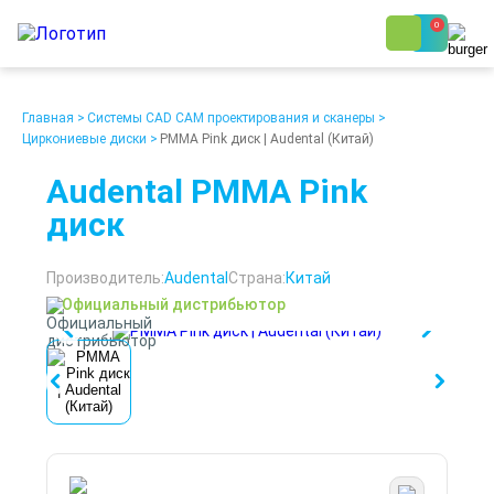
0
8 (800) 250-48-06
Ежедневно с 9:00 до 19:00
Главная
>
Системы CAD CAM проектирования и сканеры
>
Циркониевые диски
>
PMMA Pink диск | Audental (Китай)
Audental PMMA Pink
диск
О компании
Возврат
Производитель:
Audental
Страна:
Китай
Доставка
Статьи
Официальный дистрибьютор
Кредит/Лизинг
Наши клиенты
Проект клиники
Контакты