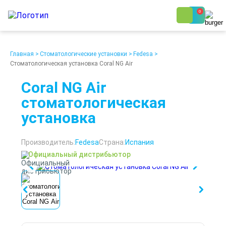
0
8 (800) 250-48-06
Ежедневно с 9:00 до 19:00
Главная
>
Стоматологические установки
>
Fedesa
>
Стоматологическая установка Coral NG Air
Coral NG Air
стоматологическая
установка
О компании
Возврат
Доставка
Статьи
Производитель:
Fedesa
Страна:
Испания
Кредит/Лизинг
Наши клиенты
Проект клиники
Контакты
Официальный дистрибьютор