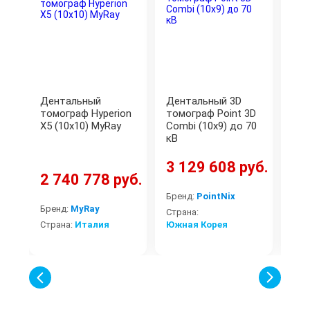
Дентальный
Дентальный 3D
Де
томограф Hyperion
томограф Point 3D
том
X5 (10x10) MyRay
Combi (10x9) до 70
Den
кВ
3 129 608 руб.
2 740 778 руб.
4 
Бренд:
PointNix
Бренд:
MyRay
Бре
Страна:
Страна:
Италия
Южная Корея
Стр