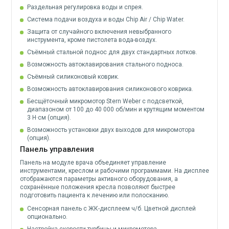
Раздельная регулировка воды и спрея.
Система подачи воздуха и воды Chip Air / Chip Water.
Защита от случайного включения невыбранного
инструмента, кроме пистолета вода-воздух.
Съёмный стальной поднос для двух стандартных лотков.
Возможность автоклавирования стального подноса.
Съёмный силиконовый коврик.
Возможность автоклавирования силиконового коврика.
Бесщёточный микромотор Stern Weber с подсветкой,
диапазоном от 100 до 40 000 об/мин и крутящим моментом
3 Н·см (опция).
Возможность установки двух выходов для микромотора
(опция).
Панель управления
Панель на модуле врача объединяет управление
инструментами, креслом и рабочими программами. На дисплее
отображаются параметры активного оборудования, а
сохранённые положения кресла позволяют быстрее
подготовить пациента к лечению или полосканию.
Сенсорная панель с ЖК-дисплеем ч/б. Цветной дисплей
опционально.
Настройка скорости турбины и микромотора.