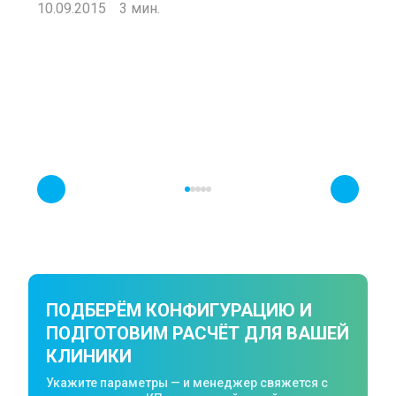
10.09.2015
3 мин.
обратить внимание? Сколько стоит оборудование для
стоматолога?
Орто
совр
Очень
и обе
выпол
07.10
ПОДБЕРЁМ КОНФИГУРАЦИЮ И
ПОДГОТОВИМ РАСЧЁТ ДЛЯ ВАШЕЙ
КЛИНИКИ
Укажите параметры — и менеджер свяжется с