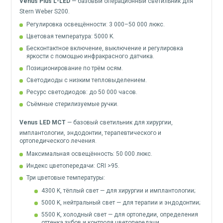
Venus Plus L-LED
— базовый операционный светильник для
Stern Weber S200.
Регулировка освещённости: 3 000–50 000 люкс.
Цветовая температура: 5000 K.
Бесконтактное включение, выключение и регулировка
яркости с помощью инфракрасного датчика.
Позиционирование по трём осям.
Светодиоды с низким тепловыделением.
Ресурс светодиодов: до 50 000 часов.
Съёмные стерилизуемые ручки.
Venus LED MCT
— базовый светильник для хирургии,
имплантологии, эндодонтии, терапевтического и
ортопедического лечения.
Максимальная освещённость: 50 000 люкс.
Индекс цветопередачи: CRI >95.
Три цветовые температуры:
4300 K, тёплый свет — для хирургии и имплантологии;
5000 K, нейтральный свет — для терапии и эндодонтии;
5500 K, холодный свет — для ортопедии, определения
оттенка зубов и контроля цветопередачи.