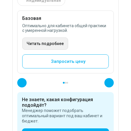
Индивидуальная
Базовая
Расш
Оптимально для кабинета общей практики
Для к
с умеренной нагрузкой.
к осв
Читать подробнее
Чит
Запросить цену
Не знаете, какая конфигурация
подойдёт?
Менеджер поможет подобрать
оптимальный вариант под ваш кабинет и
бюджет.