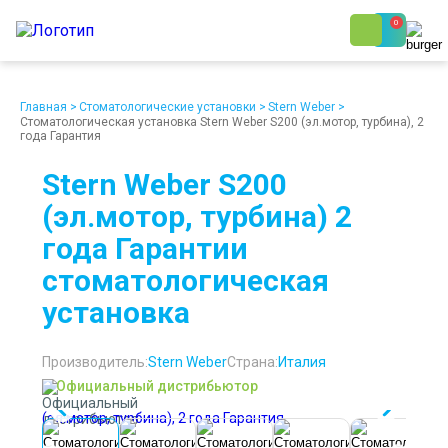
0
8 (800) 250-48-06
Ежедневно с 9:00 до 19:00
Главная
>
Стоматологические установки
>
Stern Weber
>
Стоматологическая установка Stern Weber S200 (эл.мотор, турбина), 2
года Гарантия
Stern Weber S200
(эл.мотор, турбина) 2
года Гарантии
О компании
Возврат
Доставка
Статьи
стоматологическая
Кредит/Лизинг
Наши клиенты
установка
Проект клиники
Контакты
Производитель:
Stern Weber
Страна:
Италия
Официальный дистрибьютор