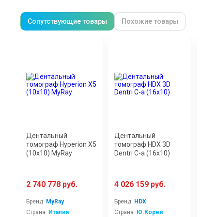
Сопутствующие товары
Похожие товары
Дентальный
Дентальный
Ден
томограф Hyperion X5
томограф HDX 3D
томо
(10x10) MyRay
Dentri C-a (16х10)
Comb
2 740 778 руб.
4 026 159 руб.
3 5
Бренд:
MyRay
Бренд:
HDX
Брен
Страна:
Италия
Страна:
Ю.Корея
Стра