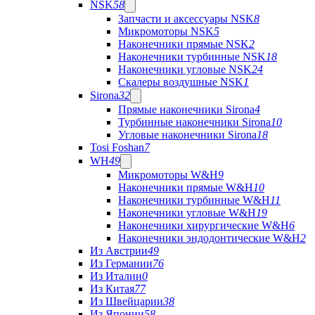
NSK
58
Запчасти и аксессуары NSK
8
Микромоторы NSK
5
Наконечники прямые NSK
2
Наконечники турбинные NSK
18
Наконечники угловые NSK
24
Скалеры воздушные NSK
1
Sirona
32
Прямые наконечники Sirona
4
Турбинные наконечники Sirona
10
Угловые наконечники Sirona
18
Tosi Foshan
7
WH
49
Микромоторы W&H
9
Наконечники прямые W&H
10
Наконечники турбинные W&H
11
Наконечники угловые W&H
19
Наконечники хирургические W&H
6
Наконечники эндодонтические W&H
2
Из Австрии
49
Из Германии
76
Из Италии
0
Из Китая
77
Из Швейцарии
38
Из Японии
58