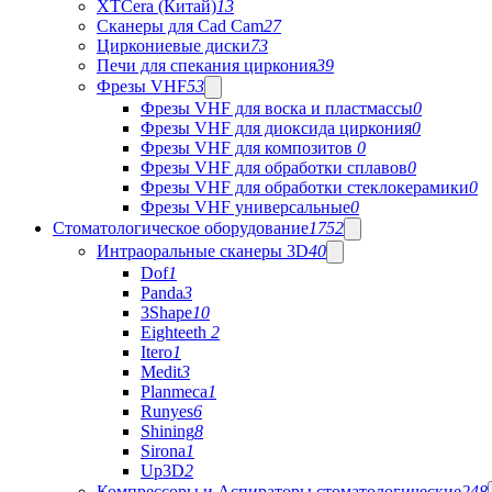
XTCera (Китай)
13
Сканеры для Cad Cam
27
Циркониевые диски
73
Печи для спекания циркония
39
Фрезы VHF
53
Фрезы VHF для воска и пластмассы
0
Фрезы VHF для диоксида циркония
0
Фрезы VHF для композитов
0
Фрезы VHF для обработки сплавов
0
Фрезы VHF для обработки стеклокерамики
0
Фрезы VHF универсальные
0
Стоматологическое оборудование
1752
Интраоральные сканеры 3D
40
Dof
1
Panda
3
3Shape
10
Eighteeth
2
Itero
1
Medit
3
Planmeca
1
Runyes
6
Shining
8
Sirona
1
Up3D
2
Компрессоры и Аспираторы стоматологические
248