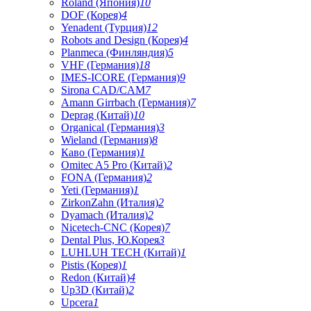
Roland (Япония)
10
DOF (Корея)
4
Yenadent (Турция)
12
Robots and Design (Корея)
4
Planmeca (Финляндия)
5
VHF (Германия)
18
IMES-ICORE (Германия)
9
Sirona CAD/CAM
7
Amann Girrbach (Германия)
7
Deprag (Китай)
10
Organical (Германия)
3
Wieland (Германия)
8
Каво (Германия)
1
Omitec A5 Pro (Китай)
2
FONA (Германия)
2
Yeti (Германия)
1
ZirkonZahn (Италия)
2
Dyamach (Италия)
2
Nicetech-CNC (Корея)
7
Dental Plus, Ю.Корея
3
LUHLUH TECH (Китай)
1
Pistis (Корея)
1
Redon (Китай)
4
Up3D (Китай)
2
Upcera
1