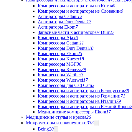
Компрессоры и аспираторы из Китая
0
Компрессоры и аспираторы из Словакии
0
Аспираторы Cattani
12
Аспираторы Durr Dental
17
Аспираторы Ekom
7
Запасные части к аспираторам Durr
27
Компрессоры Ajax
6
Компрессоры Cattani
11
Компрессоры Durr Dental
10
Компрессоры Ekom
25
Компрессоры Kaeser
18
Компрессоры MGF
36
Компрессоры Remeza
39
Компрессоры Werther
3
Компрессоры Wuerwei
17
Компрессоры для Cad Cam
2
Компрессоры и аспираторы из Белоруссии
39
Компрессоры и аспираторы из Германии
71
Компрессоры и аспираторы из Италии
79
Компрессоры и аспираторы из Южной Кореи
Медицинские компрессоры Ekom
17
Медицинские стулья и кресла
26
Микромоторы и наконечники
333
Being
20