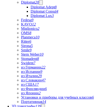
Diplomat
20
Diplomat Adept
8
Diplomat Consul
4
Diplomat Lux
3
Fedesa
9
KAVO
12
Miglionico
2
OMS
8
Planmeca
10
Ritter
6
Sirona
5
Smile
9
Stern Weber
10
Stomadent
8
Swident
7
из Германии
22
из Испании
9
из Италии
29
из Словакии
47
из США
17
из Финляндии
6
из Японии
2
Установки и приборы для учебных классов
6
Портативная
14
3D томографы
139