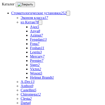
Каталог
Стоматологические установки
252
Эконом класса
17
из Китая
78
Ajax
5
Anya
8
Azimut
7
Fengdan
13
Fona
7
Foshan
11
Legrin
3
Mercury
7
Premier
7
Siger
2
Victor
2
Woson
5
Helmut Brandt
1
A-Dec
13
Anthos
9
Castellini
5
Chiromega
12
Clesta
2
Darta
4