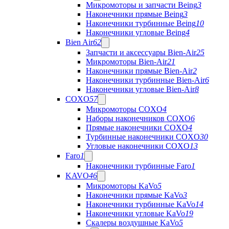
Микромоторы и запчасти Being
3
Наконечники прямые Being
3
Наконечники турбинные Being
10
Наконечники угловые Being
4
Bien Air
62
Запчасти и аксессуары Bien-Air
25
Микромоторы Bien-Air
21
Наконечники прямые Bien-Air
2
Наконечники турбинные Bien-Air
6
Наконечники угловые Bien-Air
8
COXO
57
Микромоторы COXO
4
Наборы наконечников COXO
6
Прямые наконечники COXO
4
Турбинные наконечники COXO
30
Угловые наконечники COXO
13
Faro
1
Наконечники турбинные Faro
1
KAVO
46
Микромоторы KaVo
5
Наконечники прямые KaVo
3
Наконечники турбинные KaVo
14
Наконечники угловые KaVo
19
Скалеры воздушные KaVo
5