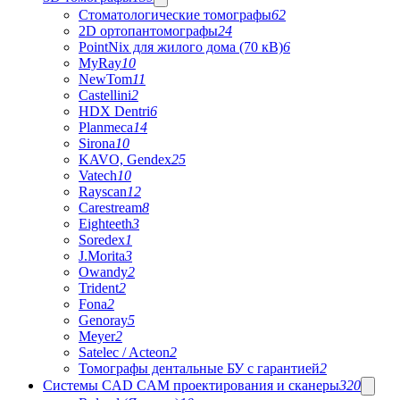
Стоматологические томографы
62
2D ортопантомографы
24
PointNix для жилого дома (70 кВ)
6
MyRay
10
NewTom
11
Castellini
2
HDX Dentri
6
Planmeca
14
Sirona
10
KAVO, Gendex
25
Vatech
10
Rayscan
12
Carestream
8
Eighteeth
3
Soredex
1
J.Morita
3
Owandy
2
Trident
2
Fona
2
Genoray
5
Meyer
2
Satelec / Acteon
2
Томографы дентальные БУ с гарантией
2
Системы CAD CAM проектирования и сканеры
320