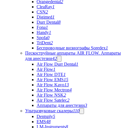
Orangedental
2
CleaRay
1
CSN
2
Digimed
1
Durr Dental
8
Fona
1
Handy
1
Spofa
0
TriDent
2
Беспроводные визиографы Soredex
1
Пескоструйные аппараты AIR FLOW. Аппараты
для анестезии
42
Air Flow Durr Dental
1
Air Flow
1
Air Flow DTE
1
Air Flow EMS
15
Air Flow Kavo
13
Air Flow Mectron
4
Air Flow NSK
2
Air Flow Satelec
2
Аппараты для анестезии
3
Ультразвуковые скалеры
110
Dentsply
5
EMS
48
LM-Instruments
8