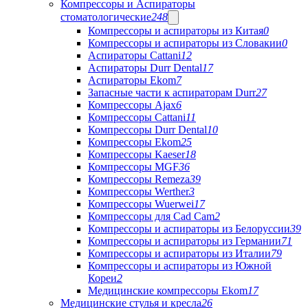
Компрессоры и Аспираторы
стоматологические
248
Компрессоры и аспираторы из Китая
0
Компрессоры и аспираторы из Словакии
0
Аспираторы Cattani
12
Аспираторы Durr Dental
17
Аспираторы Ekom
7
Запасные части к аспираторам Durr
27
Компрессоры Ajax
6
Компрессоры Cattani
11
Компрессоры Durr Dental
10
Компрессоры Ekom
25
Компрессоры Kaeser
18
Компрессоры MGF
36
Компрессоры Remeza
39
Компрессоры Werther
3
Компрессоры Wuerwei
17
Компрессоры для Cad Cam
2
Компрессоры и аспираторы из Белоруссии
39
Компрессоры и аспираторы из Германии
71
Компрессоры и аспираторы из Италии
79
Компрессоры и аспираторы из Южной
Кореи
2
Медицинские компрессоры Ekom
17
Медицинские стулья и кресла
26