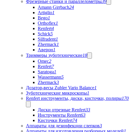
Фрезерные станки и параллелометры
39
Amann Girrbach
24
Artiglio
1
Bego
1
Orthoflex
1
Renfert
4
Schick
5
Silfradent
1
Zhermack
1
Аверон
1
Триммеры зуботехнические
18
Omec
2
Renfert
7
Saratoga
1
Wassermann
5
Zhermack
3
Дозатор-весы Zubler Vario Balance
1
Зуботехнические микроскопы
1
Renfert инструменты, диски, кисточки, полиры
170
Диски отрезные Renfert
33
Инструменты Renfert
63
Кисточки Renfert
74
Аппараты для дезинфекции слепков
3
Аппараты для изготовления разборных моделей
1