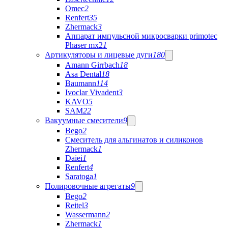
Omec
2
Renfert
35
Zhermack
3
Аппарат импульсной микросварки primotec
Phaser mx2
1
Артикуляторы и лицевые дуги
180
Amann Girrbach
18
Asa Dental
18
Baumann
114
Ivoclar Vivadent
3
KAVO
5
SAM
22
Вакуумные смесители
9
Bego
2
Cмеситель для альгинатов и силиконов
Zhermack
1
Daiei
1
Renfert
4
Saratoga
1
Полировочные агрегаты
9
Bego
2
Reitel
3
Wassermann
2
Zhermack
1