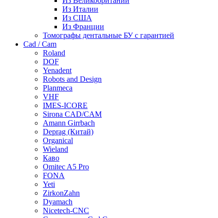
Из Великобритании
Из Италии
Из США
Из Франции
Томографы дентальные БУ с гарантией
Cad / Cam
Roland
DOF
Yenadent
Robots and Design
Planmeca
VHF
IMES-ICORE
Sirona CAD/CAM
Amann Girrbach
Deprag (Китай)
Organical
Wieland
Каво
Omitec A5 Pro
FONA
Yeti
ZirkonZahn
Dyamach
Nicetech-CNC