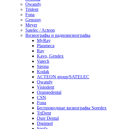
Owandy
Trident
Fona
Genoray
Meyer
Satelec / Acteon
Визиографы и радиовизиографы
MyRay
Planmeca
Ray
Kavo, Gendex
Vatech
Sirona
Kodak
ACTEON group/SATELEC
Owandy
Visiodent
Orangedental
CSN
Fona
Беспроводные визиографы Soredex
TriDent
Durr Dental
Digimed
Spofa