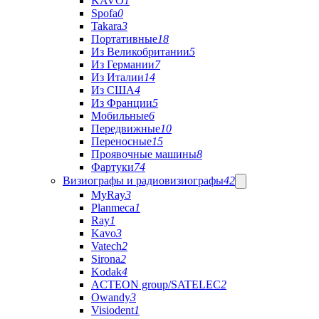
KAVO
1
Spofa
0
Takara
3
Портативные
18
Из Великобритании
5
Из Германии
7
Из Италии
14
Из США
4
Из Франции
5
Мобильные
6
Передвижные
10
Переносные
15
Проявочные машины
8
Фартуки
74
Визиографы и радиовизиографы
42
MyRay
3
Planmeca
1
Ray
1
Kavo
3
Vatech
2
Sirona
2
Kodak
4
ACTEON group/SATELEC
2
Owandy
3
Visiodent
1