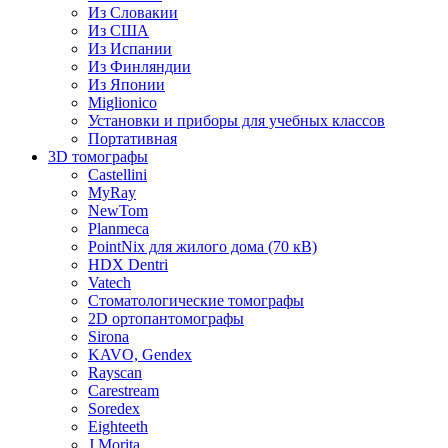
Из Словакии
Из США
Из Испании
Из Финляндии
Из Японии
Miglionico
Установки и приборы для учебных классов
Портативная
3D томографы
Castellini
MyRay
NewTom
Planmeca
PointNix для жилого дома (70 кВ)
HDX Dentri
Vatech
Стоматологические томографы
2D ортопантомографы
Sirona
KAVO, Gendex
Rayscan
Carestream
Soredex
Eighteeth
J.Morita