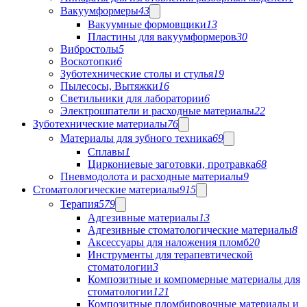
Вакуумформеры
43
Вакуумные формовщики
13
Пластины для вакуумформеров
30
Вибростолы
5
Воскотопки
6
Зуботехнические столы и стулья
19
Пылесосы, Вытяжки
16
Светильники для лаборатории
6
Электрошпатели и расходные материалы
22
Зуботехнические материалы
76
Материалы для зубного техника
69
Сплавы
1
Циркониевые заготовки, протравка
68
Пневмодолота и расходные материалы
9
Стоматологические материалы
915
Терапия
579
Адгезивные материалы
13
Адгезивные стоматологические материалы
8
Аксессуары для наложения пломб
20
Инструменты для терапевтической
стоматологии
3
Композитные и компомерные материалы для
стоматологии
121
Композитные пломбировочные материалы и