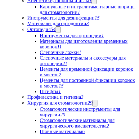
Анестетики, шприцы и иглы
1
Карпульные и интралигаментарные шприцы
для стоматологии
1
Инструменты для дезинфекции
15
Материалы для ортодонтии
3
Ортопедия
54
Инструменты для ортопедии
1
Материалы для изготовления временных
коронок
11
Слепочные ложки
1
Слепочные материалы и аксессуары для
ортопедии
21
Цементы для временной фиксации коронок
и мостов
2
Цементы для постоянной фиксации коронок
и мостов
15
Штифты
1
Профилактика и гигиена
3
Хирургия для стоматологии
29
Стоматологические инструменты для
хирургии
20
Стоматологические материалы для
хирургического вмешательства
2
Шовные материалы
6