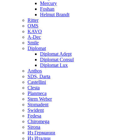
Mercury
Foshan
Helmut Brandt
Ritter
OMS
KAVO
A-Dec
Smile
Diplomat
Diplomat Adept
Diplomat Consul
Diplomat Lux
Anthos
SDS, Darta
Castellini
Clesta
Planmeca
Stern Weber
Stomadent
Swident
Fedesa
Chiromega
Sirona
Из Германии
Из Италии