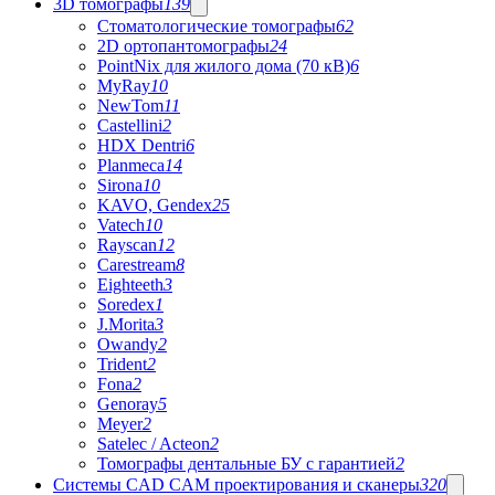
3D томографы
139
Стоматологические томографы
62
2D ортопантомографы
24
PointNix для жилого дома (70 кВ)
6
MyRay
10
NewTom
11
Castellini
2
HDX Dentri
6
Planmeca
14
Sirona
10
KAVO, Gendex
25
Vatech
10
Rayscan
12
Carestream
8
Eighteeth
3
Soredex
1
J.Morita
3
Owandy
2
Trident
2
Fona
2
Genoray
5
Meyer
2
Satelec / Acteon
2
Томографы дентальные БУ с гарантией
2
Системы CAD CAM проектирования и сканеры
320