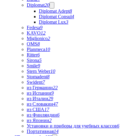
Diplomat
20
Diplomat Adept
8
Diplomat Consul
4
Diplomat Lux
3
Fedesa
9
KAVO
12
Miglionico
2
OMS
8
Planmeca
10
Ritter
6
Sirona
5
Smile
9
Stern Weber
10
Stomadent
8
Swident
7
из Германии
22
из Испании
9
из Италии
29
из Словакии
47
из США
17
из Финляндии
6
из Японии
2
Установки и приборы для учебных классов
6
Портативная
14