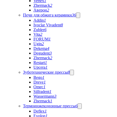
Vertex
1
Zhermack
2
Аверон
2
Печи для обжига керамики
36
Addin
1
Ivoclar Vivadent
8
Zubler
6
Vita
2
FORUM
1
Ugin
2
Dekema
4
Degudent
3
Zhermack
2
Restart
1
Upcera
1
Зуботехнические прессы
8
Bego
1
Dreve
1
Omec
1
Silfradent
1
Wassermann
3
Zhermack
1
Термоинжекционные прессы
6
Deflex
1
Evolon
1