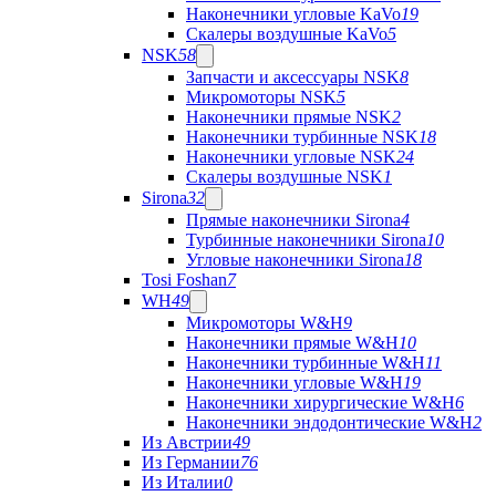
Наконечники угловые KaVo
19
Скалеры воздушные KaVo
5
NSK
58
Запчасти и аксессуары NSK
8
Микромоторы NSK
5
Наконечники прямые NSK
2
Наконечники турбинные NSK
18
Наконечники угловые NSK
24
Скалеры воздушные NSK
1
Sirona
32
Прямые наконечники Sirona
4
Турбинные наконечники Sirona
10
Угловые наконечники Sirona
18
Tosi Foshan
7
WH
49
Микромоторы W&H
9
Наконечники прямые W&H
10
Наконечники турбинные W&H
11
Наконечники угловые W&H
19
Наконечники хирургические W&H
6
Наконечники эндодонтические W&H
2
Из Австрии
49
Из Германии
76
Из Италии
0