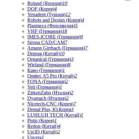
Roland (Япония)
10
DOF (Корея)
4
Yenadent (Турция)
12
Robots and Design (Корея)
4
Planmeca (Финляндия)
5
VHF (Германия)
18
IMES-ICORE (Германия)
9
Sirona CAD/CAM
7
Amann Girrbach (Германия)
7
Deprag (Китай)
10
Organical (Германия)
3
Wieland (Германия)
8
Каво (Германия)
1
Omitec A5 Pro (Китай)
2
FONA (Германия)
2
Yeti (Германия)
1
ZirkonZahn (Италия)
2
Dyamach (Италия)
2
Nicetech-CNC (Корея)
7
Dental Plus, Ю.Корея
3
LUHLUH TECH (Китай)
1
Pistis (Корея)
1
Redon (Китай)
4
Up3D (Китай)
2
Upcera
1