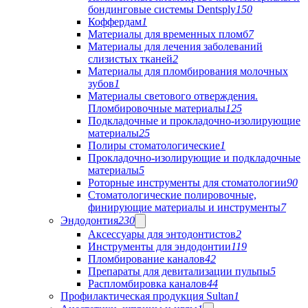
бондинговые системы Dentsply
150
Коффердам
1
Материалы для временных пломб
7
Материалы для лечения заболеваний
слизистых тканей
2
Материалы для пломбирования молочных
зубов
1
Материалы светового отверждения.
Пломбировочные материалы
125
Подкладочные и прокладочно-изолирующие
материалы
25
Полиры стоматологические
1
Прокладочно-изолирующие и подкладочные
материалы
5
Роторные инструменты для стоматологии
90
Стоматологические полировочные,
финирующие материалы и инструменты
7
Эндодонтия
230
Аксессуары для энтодонтистов
2
Инструменты для эндодонтии
119
Пломбирование каналов
42
Препараты для девитализации пульпы
5
Распломбировка каналов
44
Профилактическая продукция Sultan
1