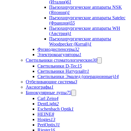
(Италия)
61
Пьезохирургические аппараты NSK
(Япония)
1
Пьезохирургические аппараты Satelec
(Франция)
55
Пьезохирургические аппараты WH
(Австрия)
1
Пьезохирургические аппараты
Woodpecker (Китай)
1
Физиодиспенсеры
32
Электрокоагуляторы
1
Светильники стоматологические
30
Светильники D-Tec
15
Светильники Натурлайт
1
Светильники Эмалед (операционные)
14
Отбеливающие системы
3
Аксиографы
1
Бинокулярные лупы
75
Carl Zeiss
4
DentLight
2
Eschenbach Optik
1
HEINE
8
Hogies
13
PeriOptix
31
Riester
16