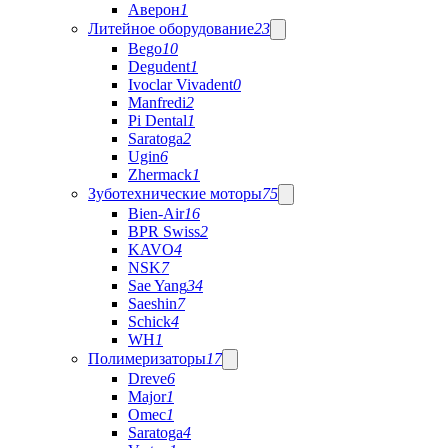
Аверон
1
Литейное оборудование
23
Bego
10
Degudent
1
Ivoclar Vivadent
0
Manfredi
2
Pi Dental
1
Saratoga
2
Ugin
6
Zhermack
1
Зуботехнические моторы
75
Bien-Air
16
BPR Swiss
2
KAVO
4
NSK
7
Sae Yang
34
Saeshin
7
Schick
4
WH
1
Полимеризаторы
17
Dreve
6
Major
1
Omec
1
Saratoga
4