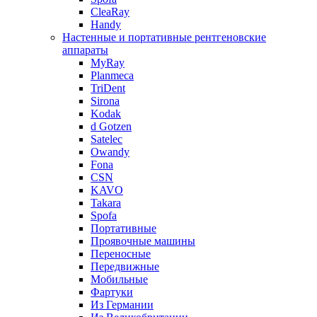
CleaRay
Handy
Настенные и портативные рентгеновские
аппараты
MyRay
Planmeca
TriDent
Sirona
Kodak
d Gotzen
Satelec
Owandy
Fona
CSN
KAVO
Takara
Spofa
Портативные
Проявочные машины
Переносные
Передвижные
Мобильные
Фартуки
Из Германии