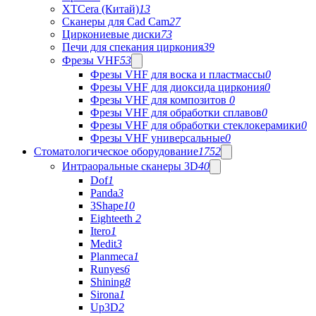
XTCera (Китай)
13
Сканеры для Cad Cam
27
Циркониевые диски
73
Печи для спекания циркония
39
Фрезы VHF
53
Фрезы VHF для воска и пластмассы
0
Фрезы VHF для диоксида циркония
0
Фрезы VHF для композитов
0
Фрезы VHF для обработки сплавов
0
Фрезы VHF для обработки стеклокерамики
0
Фрезы VHF универсальные
0
Стоматологическое оборудование
1752
Интраоральные сканеры 3D
40
Dof
1
Panda
3
3Shape
10
Eighteeth
2
Itero
1
Medit
3
Planmeca
1
Runyes
6
Shining
8
Sirona
1
Up3D
2