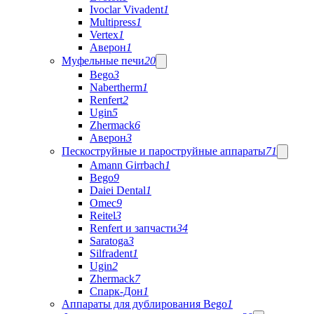
Ivoclar Vivadent
1
Multipress
1
Vertex
1
Аверон
1
Муфельные печи
20
Bego
3
Nabertherm
1
Renfert
2
Ugin
5
Zhermack
6
Аверон
3
Пескоструйные и пароструйные аппараты
71
Amann Girrbach
1
Bego
9
Daiei Dental
1
Omec
9
Reitel
3
Renfert и запчасти
34
Saratoga
3
Silfradent
1
Ugin
2
Zhermack
7
Спарк-Дон
1
Аппараты для дублирования Bego
1