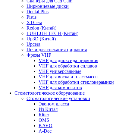
Сканеры для Cad Cam
Циркониевые диски
Dental Plus
Pistis
XTCera
Redon (Китай)
LUHLUH TECH (Китай)
Up3D (Китай)
Upcera
Печи для спекания циркония
Фрезы VHF
VHF для диоксида циркония
VHF для обработки сплавов
VHF универсальные
VHF для воска и пластмассы
VHF для обработки стеклокерамики
VHF для композитов
Стоматологическое оборудование
Стоматологические установки
Эконом класса
Из Китая
Ritter
OMS
KAVO
A-Dec