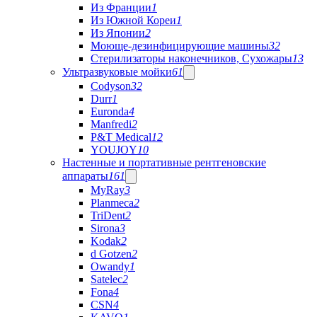
Из Франции
1
Из Южной Кореи
1
Из Японии
2
Моюще-дезинфицирующие машины
32
Стерилизаторы наконечников, Сухожары
13
Ультразвуковые мойки
61
Codyson
32
Durr
1
Euronda
4
Manfredi
2
P&T Medical
12
YOUJOY
10
Настенные и портативные рентгеновские
аппараты
161
MyRay
3
Planmeca
2
TriDent
2
Sirona
3
Kodak
2
d Gotzen
2
Owandy
1
Satelec
2
Fona
4
CSN
4