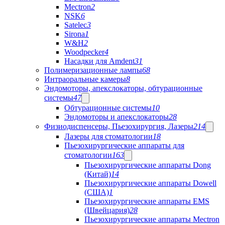
Mectron
2
NSK
6
Satelec
3
Sirona
1
W&H
2
Woodpecker
4
Насадки для Amdent
31
Полимеризационные лампы
68
Интраоральные камеры
8
Эндомоторы, апекслокаторы, обтурационные
системы
47
Обтурационные системы
10
Эндомоторы и апекслокаторы
28
Физиодиспенсеры, Пьезохирургия, Лазеры
214
Лазеры для стоматологии
18
Пьезохирургические аппараты для
стоматологии
163
Пьезохирургические аппараты Dong
(Китай)
14
Пьезохирургические аппараты Dowell
(США)
1
Пьезохирургические аппараты EMS
(Швейцария)
28
Пьезохирургические аппараты Mectron