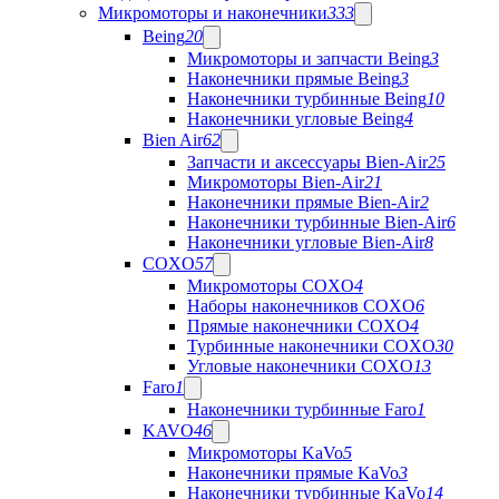
Микромоторы и наконечники
333
Being
20
Микромоторы и запчасти Being
3
Наконечники прямые Being
3
Наконечники турбинные Being
10
Наконечники угловые Being
4
Bien Air
62
Запчасти и аксессуары Bien-Air
25
Микромоторы Bien-Air
21
Наконечники прямые Bien-Air
2
Наконечники турбинные Bien-Air
6
Наконечники угловые Bien-Air
8
COXO
57
Микромоторы COXO
4
Наборы наконечников COXO
6
Прямые наконечники COXO
4
Турбинные наконечники COXO
30
Угловые наконечники COXO
13
Faro
1
Наконечники турбинные Faro
1
KAVO
46
Микромоторы KaVo
5
Наконечники прямые KaVo
3
Наконечники турбинные KaVo
14