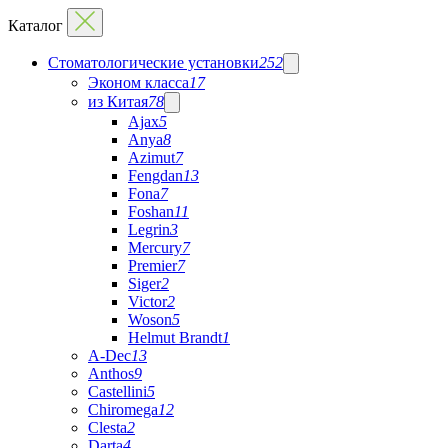
Каталог
Стоматологические установки
252
Эконом класса
17
из Китая
78
Ajax
5
Anya
8
Azimut
7
Fengdan
13
Fona
7
Foshan
11
Legrin
3
Mercury
7
Premier
7
Siger
2
Victor
2
Woson
5
Helmut Brandt
1
A-Dec
13
Anthos
9
Castellini
5
Chiromega
12
Clesta
2
Darta
4