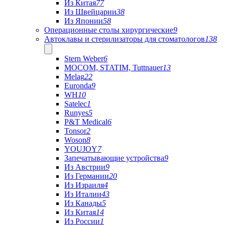
Из Китая
77
Из Швейцарии
38
Из Японии
58
Операционные столы хирургические
9
Автоклавы и стерилизаторы для стоматологов
138
Stern Weber
6
MOCOM, STATIM, Tuttnauer
13
Melag
22
Euronda
9
WH
10
Satelec
1
Runyes
5
P&T Medical
6
Tonsor
2
Woson
8
YOUJOY
7
Запечатывающие устройства
9
Из Австрии
9
Из Германии
20
Из Израиля
4
Из Италии
43
Из Канады
5
Из Китая
14
Из России
1