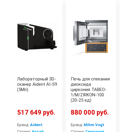
Лабораторный 3D-
Печь для спекания
Вы
сканер Aident AI-S9
диоксида
уст
(5Мп)
циркония TABEO-
CAM
1/M/ZIRKON-100
Ка
(20-25 ед)
13
517 649 руб.
880 000 руб.
Бре
Бренд:
Aident
Бренд:
Mihm Vogt
Ko-
Страна:
Китай
Страна:
Германия
Стр