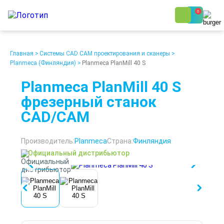
0
8 (800) 250-48-06
Ежедневно с 9:00 до 19:00
Главная
>
Системы CAD CAM проектирования и сканеры
>
Planmeca (Финляндия)
>
Planmeca PlanMill 40 S
Planmeca PlanMill 40 S
фрезерный станок
CAD/CAM
О компании
Возврат
Доставка
Статьи
Производитель:
Planmeca
Страна:
Финляндия
Кредит/Лизинг
Наши клиенты
Проект клиники
Контакты
Официальный дистрибьютор