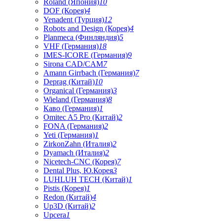
Roland (Япония)
10
DOF (Корея)
4
Yenadent (Турция)
12
Robots and Design (Корея)
4
Planmeca (Финляндия)
5
VHF (Германия)
18
IMES-ICORE (Германия)
9
Sirona CAD/CAM
7
Amann Girrbach (Германия)
7
Deprag (Китай)
10
Organical (Германия)
3
Wieland (Германия)
8
Каво (Германия)
1
Omitec A5 Pro (Китай)
2
FONA (Германия)
2
Yeti (Германия)
1
ZirkonZahn (Италия)
2
Dyamach (Италия)
2
Nicetech-CNC (Корея)
7
Dental Plus, Ю.Корея
3
LUHLUH TECH (Китай)
1
Pistis (Корея)
1
Redon (Китай)
4
Up3D (Китай)
2
Upcera
1