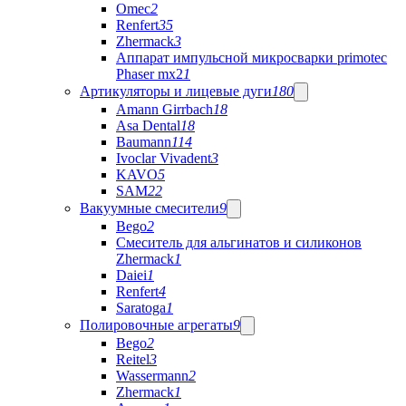
Omec
2
Renfert
35
Zhermack
3
Аппарат импульсной микросварки primotec
Phaser mx2
1
Артикуляторы и лицевые дуги
180
Amann Girrbach
18
Asa Dental
18
Baumann
114
Ivoclar Vivadent
3
KAVO
5
SAM
22
Вакуумные смесители
9
Bego
2
Cмеситель для альгинатов и силиконов
Zhermack
1
Daiei
1
Renfert
4
Saratoga
1
Полировочные агрегаты
9
Bego
2
Reitel
3
Wassermann
2
Zhermack
1