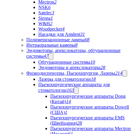
Mectron
2
NSK
6
Satelec
3
Sirona
1
W&H
2
Woodpecker
4
Насадки для Amdent
31
Полимеризационные лампы
68
Интраоральные камеры
8
Эндомоторы, апекслокаторы, обтурационные
системы
47
Обтурационные системы
10
Эндомоторы и апекслокаторы
28
Физиодиспенсеры, Пьезохирургия, Лазеры
214
Лазеры для стоматологии
18
Пьезохирургические аппараты для
стоматологии
163
Пьезохирургические аппараты Dong
(Китай)
14
Пьезохирургические аппараты Dowell
(США)
1
Пьезохирургические аппараты EMS
(Швейцария)
28
Пьезохирургические аппараты Mectron
(Италия)
61