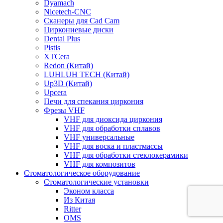
Dyamach
Nicetech-CNC
Сканеры для Cad Cam
Циркониевые диски
Dental Plus
Pistis
XTCera
Redon (Китай)
LUHLUH TECH (Китай)
Up3D (Китай)
Upcera
Печи для спекания циркония
Фрезы VHF
VHF для диоксида циркония
VHF для обработки сплавов
VHF универсальные
VHF для воска и пластмассы
VHF для обработки стеклокерамики
VHF для композитов
Стоматологическое оборудование
Стоматологические установки
Эконом класса
Из Китая
Ritter
OMS