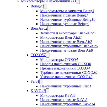
Микромоторы и наконечники
333
Being
20
Микромоторы и запчасти Being
3
Наконечники прямые Being
3
Наконечники турбинные Being
10
Наконечники угловые Being
4
Bien Air
62
Запчасти и аксессуары Bien-Air
25
Микромоторы Bien-Air
21
Наконечники прямые Bien-Air
2
Наконечники турбинные Bien-Air
6
Наконечники угловые Bien-Air
8
COXO
57
Микромоторы COXO
4
Наборы наконечников COXO
6
Прямые наконечники COXO
4
Турбинные наконечники COXO
30
Угловые наконечники COXO
13
Faro
1
Наконечники турбинные Faro
1
KAVO
46
Микромоторы KaVo
5
Наконечники прямые KaVo
3
Наконечники турбинные KaVo
14