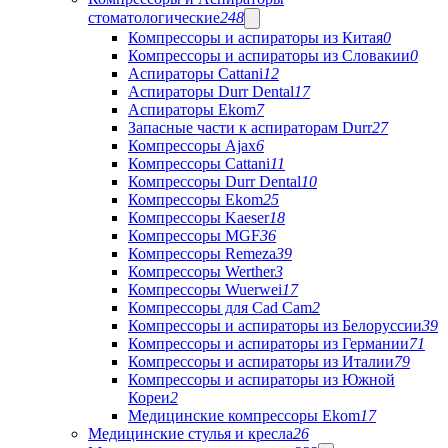
стоматологические
248
Компрессоры и аспираторы из Китая
0
Компрессоры и аспираторы из Словакии
0
Аспираторы Cattani
12
Аспираторы Durr Dental
17
Аспираторы Ekom
7
Запасные части к аспираторам Durr
27
Компрессоры Ajax
6
Компрессоры Cattani
11
Компрессоры Durr Dental
10
Компрессоры Ekom
25
Компрессоры Kaeser
18
Компрессоры MGF
36
Компрессоры Remeza
39
Компрессоры Werther
3
Компрессоры Wuerwei
17
Компрессоры для Cad Cam
2
Компрессоры и аспираторы из Белоруссии
39
Компрессоры и аспираторы из Германии
71
Компрессоры и аспираторы из Италии
79
Компрессоры и аспираторы из Южной
Кореи
2
Медицинские компрессоры Ekom
17
Медицинские стулья и кресла
26