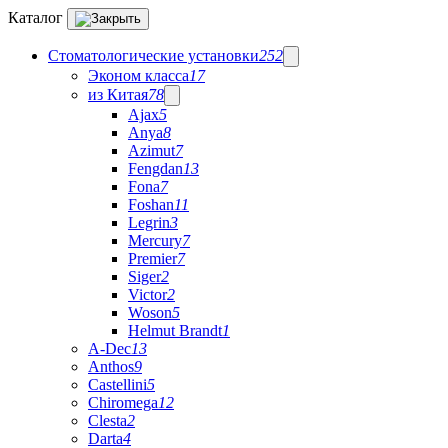
Каталог
Стоматологические установки
252
Эконом класса
17
из Китая
78
Ajax
5
Anya
8
Azimut
7
Fengdan
13
Fona
7
Foshan
11
Legrin
3
Mercury
7
Premier
7
Siger
2
Victor
2
Woson
5
Helmut Brandt
1
A-Dec
13
Anthos
9
Castellini
5
Chiromega
12
Clesta
2
Darta
4