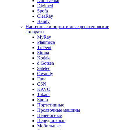
Durr Dental
Digimed
Spofa
CleaRay
Handy
Настенные и портативные рентгеновские
аппараты
MyRay
Planmeca
TriDent
Sirona
Kodak
d Gotzen
Satelec
Owandy
Fona
CSN
KAVO
Takara
Spofa
Портативные
Проявочные машины
Переносные
Передвижные
Мобильные