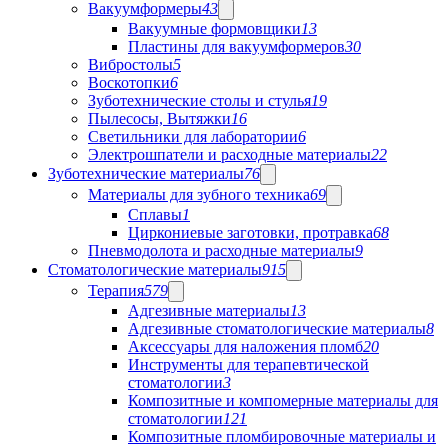
Вакуумформеры
43
Вакуумные формовщики
13
Пластины для вакуумформеров
30
Вибростолы
5
Воскотопки
6
Зуботехнические столы и стулья
19
Пылесосы, Вытяжки
16
Светильники для лаборатории
6
Электрошпатели и расходные материалы
22
Зуботехнические материалы
76
Материалы для зубного техника
69
Сплавы
1
Циркониевые заготовки, протравка
68
Пневмодолота и расходные материалы
9
Стоматологические материалы
915
Терапия
579
Адгезивные материалы
13
Адгезивные стоматологические материалы
8
Аксессуары для наложения пломб
20
Инструменты для терапевтической
стоматологии
3
Композитные и компомерные материалы для
стоматологии
121
Композитные пломбировочные материалы и