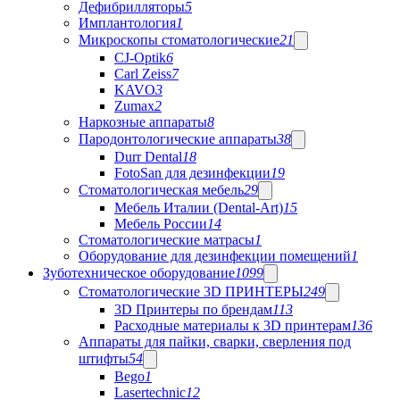
Дефибрилляторы
5
Имплантология
1
Микроскопы стоматологические
21
CJ-Optik
6
Carl Zeiss
7
KAVO
3
Zumax
2
Наркозные аппараты
8
Пародонтологические аппараты
38
Durr Dental
18
FotoSan для дезинфекции
19
Стоматологическая мебель
29
Мебель Италии (Dental-Art)
15
Мебель России
14
Стоматологические матрасы
1
Оборудование для дезинфекции помещений
1
Зуботехническое оборудование
1099
Стоматологические 3D ПРИНТЕРЫ
249
3D Принтеры по брендам
113
Расходные материалы к 3D принтерам
136
Аппараты для пайки, сварки, сверления под
штифты
54
Bego
1
Lasertechnic
12