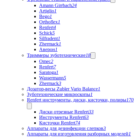
Amann Girrbach
24
Artiglio
1
Bego
1
Orthoflex
1
Renfert
4
Schick
5
Silfradent
1
Zhermack
1
Аверон
1
Триммеры зуботехнические
18
Omec
2
Renfert
7
Saratoga
1
Wassermann
5
Zhermack
3
Дозатор-весы Zubler Vario Balance
1
Зуботехнические микроскопы
1
Renfert инструменты, диски, кисточки, полиры
170
Диски отрезные Renfert
33
Инструменты Renfert
63
Кисточки Renfert
74
Аппараты для дезинфекции слепков
3
Аппараты для изготовления разборных моделей
1