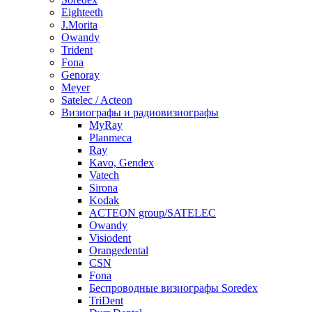
Eighteeth
J.Morita
Owandy
Trident
Fona
Genoray
Meyer
Satelec / Acteon
Визиографы и радиовизиографы
MyRay
Planmeca
Ray
Kavo, Gendex
Vatech
Sirona
Kodak
ACTEON group/SATELEC
Owandy
Visiodent
Orangedental
CSN
Fona
Беспроводные визиографы Soredex
TriDent