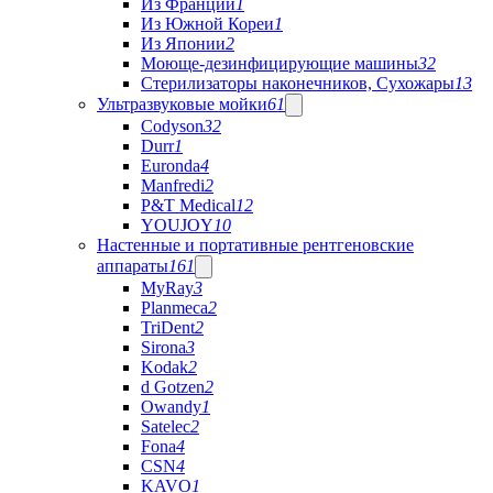
Из Франции
1
Из Южной Кореи
1
Из Японии
2
Моюще-дезинфицирующие машины
32
Стерилизаторы наконечников, Сухожары
13
Ультразвуковые мойки
61
Codyson
32
Durr
1
Euronda
4
Manfredi
2
P&T Medical
12
YOUJOY
10
Настенные и портативные рентгеновские
аппараты
161
MyRay
3
Planmeca
2
TriDent
2
Sirona
3
Kodak
2
d Gotzen
2
Owandy
1
Satelec
2
Fona
4
CSN
4
KAVO
1