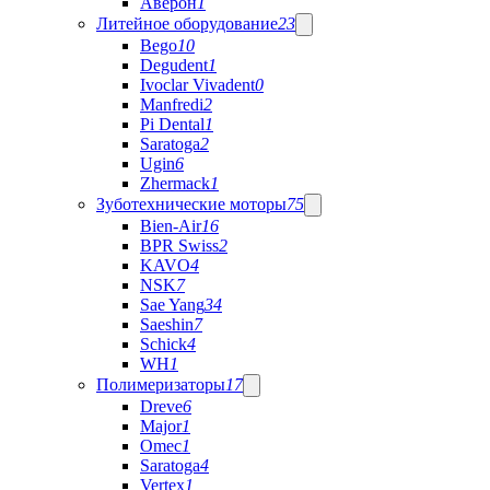
Аверон
1
Литейное оборудование
23
Bego
10
Degudent
1
Ivoclar Vivadent
0
Manfredi
2
Pi Dental
1
Saratoga
2
Ugin
6
Zhermack
1
Зуботехнические моторы
75
Bien-Air
16
BPR Swiss
2
KAVO
4
NSK
7
Sae Yang
34
Saeshin
7
Schick
4
WH
1
Полимеризаторы
17
Dreve
6
Major
1
Omec
1
Saratoga
4
Vertex
1