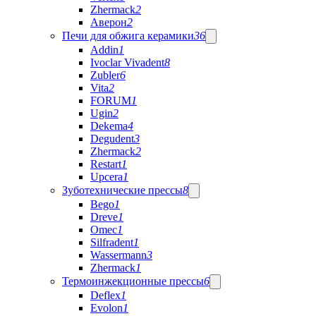
Zhermack
2
Аверон
2
Печи для обжига керамики
36
Addin
1
Ivoclar Vivadent
8
Zubler
6
Vita
2
FORUM
1
Ugin
2
Dekema
4
Degudent
3
Zhermack
2
Restart
1
Upcera
1
Зуботехнические прессы
8
Bego
1
Dreve
1
Omec
1
Silfradent
1
Wassermann
3
Zhermack
1
Термоинжекционные прессы
6
Deflex
1
Evolon
1