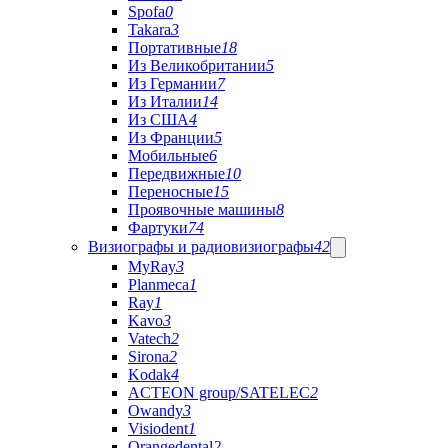
Spofa
0
Takara
3
Портативные
18
Из Великобритании
5
Из Германии
7
Из Италии
14
Из США
4
Из Франции
5
Мобильные
6
Передвижные
10
Переносные
15
Проявочные машины
8
Фартуки
74
Визиографы и радиовизиографы
42
MyRay
3
Planmeca
1
Ray
1
Kavo
3
Vatech
2
Sirona
2
Kodak
4
ACTEON group/SATELEC
2
Owandy
3
Visiodent
1
Orangedental
2