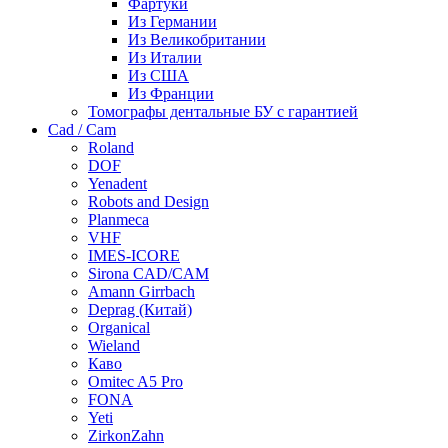
Фартуки
Из Германии
Из Великобритании
Из Италии
Из США
Из Франции
Томографы дентальные БУ с гарантией
Cad / Cam
Roland
DOF
Yenadent
Robots and Design
Planmeca
VHF
IMES-ICORE
Sirona CAD/CAM
Amann Girrbach
Deprag (Китай)
Organical
Wieland
Каво
Omitec A5 Pro
FONA
Yeti
ZirkonZahn