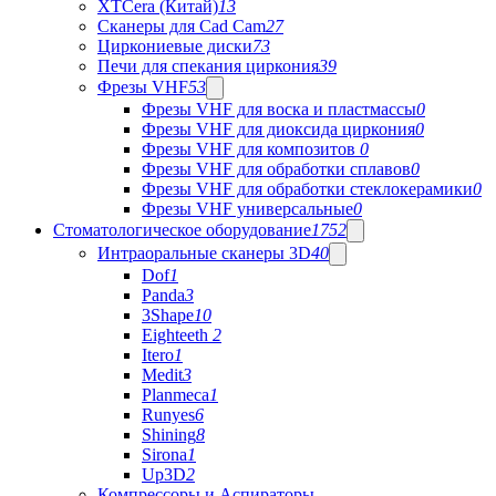
XTCera (Китай)
13
Сканеры для Cad Cam
27
Циркониевые диски
73
Печи для спекания циркония
39
Фрезы VHF
53
Фрезы VHF для воска и пластмассы
0
Фрезы VHF для диоксида циркония
0
Фрезы VHF для композитов
0
Фрезы VHF для обработки сплавов
0
Фрезы VHF для обработки стеклокерамики
0
Фрезы VHF универсальные
0
Стоматологическое оборудование
1752
Интраоральные сканеры 3D
40
Dof
1
Panda
3
3Shape
10
Eighteeth
2
Itero
1
Medit
3
Planmeca
1
Runyes
6
Shining
8
Sirona
1
Up3D
2
Компрессоры и Аспираторы