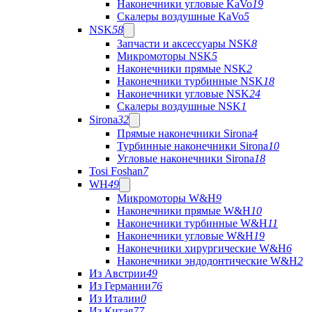
Наконечники угловые KaVo
19
Скалеры воздушные KaVo
5
NSK
58
Запчасти и аксессуары NSK
8
Микромоторы NSK
5
Наконечники прямые NSK
2
Наконечники турбинные NSK
18
Наконечники угловые NSK
24
Скалеры воздушные NSK
1
Sirona
32
Прямые наконечники Sirona
4
Турбинные наконечники Sirona
10
Угловые наконечники Sirona
18
Tosi Foshan
7
WH
49
Микромоторы W&H
9
Наконечники прямые W&H
10
Наконечники турбинные W&H
11
Наконечники угловые W&H
19
Наконечники хирургические W&H
6
Наконечники эндодонтические W&H
2
Из Австрии
49
Из Германии
76
Из Италии
0
Из Китая
77