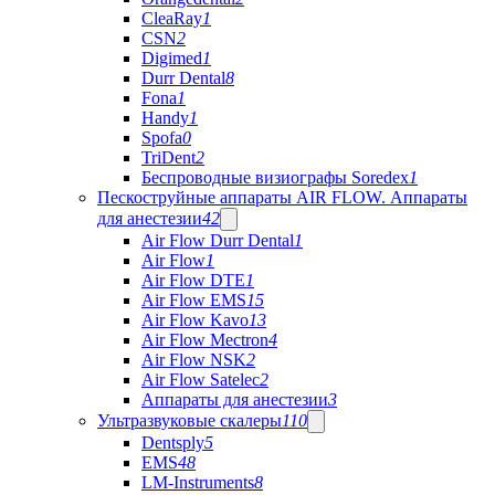
CleaRay
1
CSN
2
Digimed
1
Durr Dental
8
Fona
1
Handy
1
Spofa
0
TriDent
2
Беспроводные визиографы Soredex
1
Пескоструйные аппараты AIR FLOW. Аппараты
для анестезии
42
Air Flow Durr Dental
1
Air Flow
1
Air Flow DTE
1
Air Flow EMS
15
Air Flow Kavo
13
Air Flow Mectron
4
Air Flow NSK
2
Air Flow Satelec
2
Аппараты для анестезии
3
Ультразвуковые скалеры
110
Dentsply
5
EMS
48
LM-Instruments
8