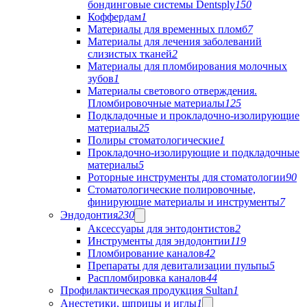
бондинговые системы Dentsply
150
Коффердам
1
Материалы для временных пломб
7
Материалы для лечения заболеваний
слизистых тканей
2
Материалы для пломбирования молочных
зубов
1
Материалы светового отверждения.
Пломбировочные материалы
125
Подкладочные и прокладочно-изолирующие
материалы
25
Полиры стоматологические
1
Прокладочно-изолирующие и подкладочные
материалы
5
Роторные инструменты для стоматологии
90
Стоматологические полировочные,
финирующие материалы и инструменты
7
Эндодонтия
230
Аксессуары для энтодонтистов
2
Инструменты для эндодонтии
119
Пломбирование каналов
42
Препараты для девитализации пульпы
5
Распломбировка каналов
44
Профилактическая продукция Sultan
1
Анестетики, шприцы и иглы
1