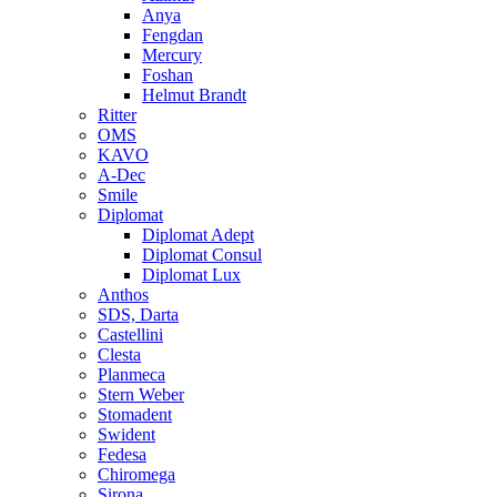
Anya
Fengdan
Mercury
Foshan
Helmut Brandt
Ritter
OMS
KAVO
A-Dec
Smile
Diplomat
Diplomat Adept
Diplomat Consul
Diplomat Lux
Anthos
SDS, Darta
Castellini
Clesta
Planmeca
Stern Weber
Stomadent
Swident
Fedesa
Chiromega
Sirona