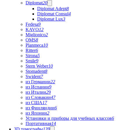
Diplomat
20
Diplomat Adept
8
Diplomat Consul
4
Diplomat Lux
3
Fedesa
9
KAVO
12
Miglionico
2
OMS
8
Planmeca
10
Ritter
6
Sirona
5
Smile
9
Stern Weber
10
Stomadent
8
Swident
7
из Германии
22
из Испании
9
из Италии
29
из Словакии
47
из США
17
из Финляндии
6
из Японии
2
Установки и приборы для учебных классов
6
Портативная
14
3D томографы
139