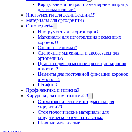
Карпульные и интралигаментарные шприцы
для стоматологии
1
Инструменты для дезинфекции
15
Материалы для ортодонтии
3
Ортопедия
54
Инструменты для ортопедии
1
Материалы для изготовления временных
коронок
11
Слепочные ложки
1
Слепочные материалы и аксессуары для
ортопедии
21
Цементы для временной фиксации коронок
и мостов
2
Цементы для постоянной фиксации коронок
и мостов
15
Штифты
1
Профилактика и гигиена
3
Хирургия для стоматологии
29
Стоматологические инструменты для
хирургии
20
Стоматологические материалы для
хирургического вмешательства
2
Шовные материалы
6