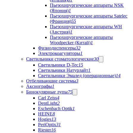
Пьезохирургические аппараты NSK
(Япония)
1
Пьезохирургические аппараты Satelec
(Франция)
55
Пьезохирургические аппараты WH
(Австрия)
1
Пьезохирургические аппараты
Woodpecker (Китай)
1
Физиодиспенсеры
32
Электрокоагуляторы
1
Светильники стоматологические
30
Светильники D-Tec
15
Светильники Натурлайт
1
Светильники Эмалед (операционные)
14
Отбеливающие системы
3
Аксиографы
1
Бинокулярные лупы
75
Carl Zeiss
4
DentLight
2
Eschenbach Optik
1
HEINE
8
Hogies
13
PeriOptix
31
Riester
16