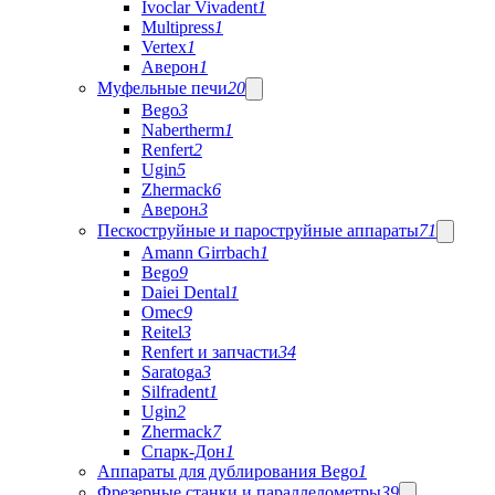
Ivoclar Vivadent
1
Multipress
1
Vertex
1
Аверон
1
Муфельные печи
20
Bego
3
Nabertherm
1
Renfert
2
Ugin
5
Zhermack
6
Аверон
3
Пескоструйные и пароструйные аппараты
71
Amann Girrbach
1
Bego
9
Daiei Dental
1
Omec
9
Reitel
3
Renfert и запчасти
34
Saratoga
3
Silfradent
1
Ugin
2
Zhermack
7
Спарк-Дон
1
Аппараты для дублирования Bego
1
Фрезерные станки и параллелометры
39