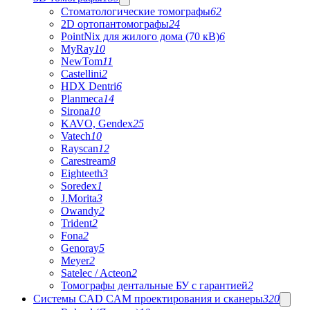
Стоматологические томографы
62
2D ортопантомографы
24
PointNix для жилого дома (70 кВ)
6
MyRay
10
NewTom
11
Castellini
2
HDX Dentri
6
Planmeca
14
Sirona
10
KAVO, Gendex
25
Vatech
10
Rayscan
12
Carestream
8
Eighteeth
3
Soredex
1
J.Morita
3
Owandy
2
Trident
2
Fona
2
Genoray
5
Meyer
2
Satelec / Acteon
2
Томографы дентальные БУ с гарантией
2
Системы CAD CAM проектирования и сканеры
320