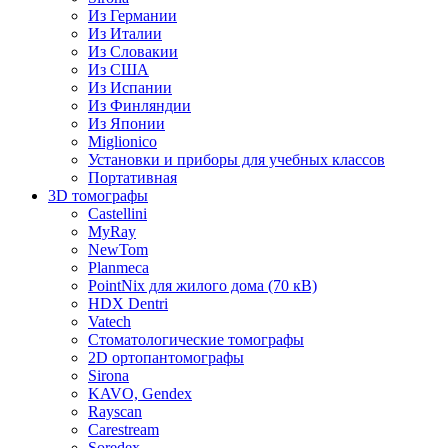
Из Германии
Из Италии
Из Словакии
Из США
Из Испании
Из Финляндии
Из Японии
Miglionico
Установки и приборы для учебных классов
Портативная
3D томографы
Castellini
MyRay
NewTom
Planmeca
PointNix для жилого дома (70 кВ)
HDX Dentri
Vatech
Стоматологические томографы
2D ортопантомографы
Sirona
KAVO, Gendex
Rayscan
Carestream
Soredex