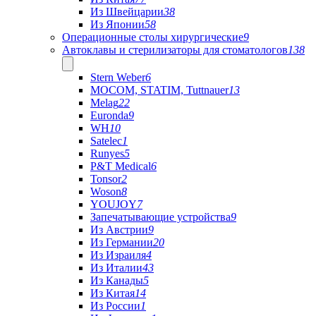
Из Швейцарии
38
Из Японии
58
Операционные столы хирургические
9
Автоклавы и стерилизаторы для стоматологов
138
Stern Weber
6
MOCOM, STATIM, Tuttnauer
13
Melag
22
Euronda
9
WH
10
Satelec
1
Runyes
5
P&T Medical
6
Tonsor
2
Woson
8
YOUJOY
7
Запечатывающие устройства
9
Из Австрии
9
Из Германии
20
Из Израиля
4
Из Италии
43
Из Канады
5
Из Китая
14
Из России
1