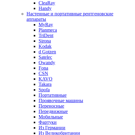
CleaRay
Handy
Настенные и портативные рентгеновские
аппараты
MyRay
Planmeca
TriDent
Sirona
Kodak
d Gotzen
Satelec
Owandy
Fona
CSN
KAVO
Takara
Spofa
Портативные
Проявочные машины
Переносные
Передвижные
Мобильные
Фартуки
Из Германии
Из Великобритании