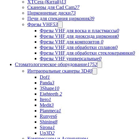
XTCera (Китай)
13
Сканеры для Cad Cam
27
Циркониевые диски
73
Печи для спекания циркония
39
Фрезы VHF
53
Фрезы VHF для воска и пластмассы
0
Фрезы VHF для диоксида циркония
0
Фрезы VHF для композитов
0
Фрезы VHF для обработки сплавов
0
Фрезы VHF для обработки стеклокерамики
0
Фрезы VHF универсальные
0
Стоматологическое оборудование
1752
Интраоральные сканеры 3D
40
Dof
1
Panda
3
3Shape
10
Eighteeth
2
Itero
1
Medit
3
Planmeca
1
Runyes
6
Shining
8
Sirona
1
Up3D
2
Компрессоры и Аспираторы