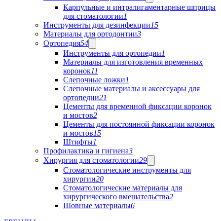
Карпульные и интралигаментарные шприцы
для стоматологии
1
Инструменты для дезинфекции
15
Материалы для ортодонтии
3
Ортопедия
54
Инструменты для ортопедии
1
Материалы для изготовления временных
коронок
11
Слепочные ложки
1
Слепочные материалы и аксессуары для
ортопедии
21
Цементы для временной фиксации коронок
и мостов
2
Цементы для постоянной фиксации коронок
и мостов
15
Штифты
1
Профилактика и гигиена
3
Хирургия для стоматологии
29
Стоматологические инструменты для
хирургии
20
Стоматологические материалы для
хирургического вмешательства
2
Шовные материалы
6