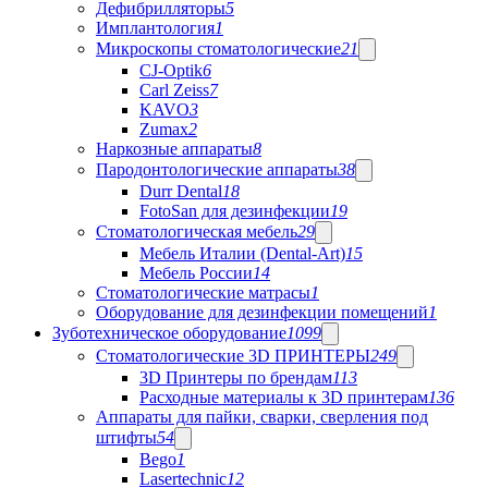
Дефибрилляторы
5
Имплантология
1
Микроскопы стоматологические
21
CJ-Optik
6
Carl Zeiss
7
KAVO
3
Zumax
2
Наркозные аппараты
8
Пародонтологические аппараты
38
Durr Dental
18
FotoSan для дезинфекции
19
Стоматологическая мебель
29
Мебель Италии (Dental-Art)
15
Мебель России
14
Стоматологические матрасы
1
Оборудование для дезинфекции помещений
1
Зуботехническое оборудование
1099
Стоматологические 3D ПРИНТЕРЫ
249
3D Принтеры по брендам
113
Расходные материалы к 3D принтерам
136
Аппараты для пайки, сварки, сверления под
штифты
54
Bego
1
Lasertechnic
12