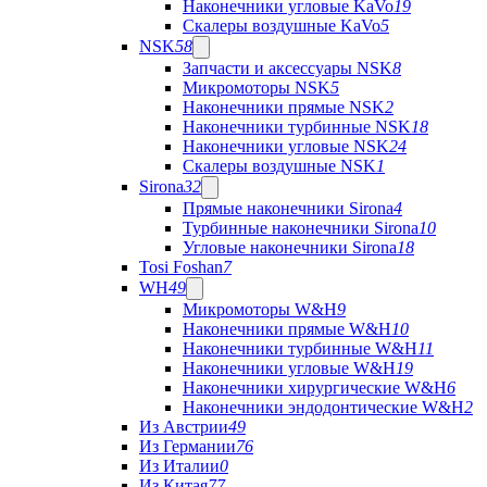
Наконечники угловые KaVo
19
Скалеры воздушные KaVo
5
NSK
58
Запчасти и аксессуары NSK
8
Микромоторы NSK
5
Наконечники прямые NSK
2
Наконечники турбинные NSK
18
Наконечники угловые NSK
24
Скалеры воздушные NSK
1
Sirona
32
Прямые наконечники Sirona
4
Турбинные наконечники Sirona
10
Угловые наконечники Sirona
18
Tosi Foshan
7
WH
49
Микромоторы W&H
9
Наконечники прямые W&H
10
Наконечники турбинные W&H
11
Наконечники угловые W&H
19
Наконечники хирургические W&H
6
Наконечники эндодонтические W&H
2
Из Австрии
49
Из Германии
76
Из Италии
0
Из Китая
77