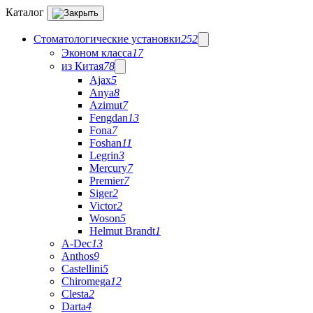
Каталог
Стоматологические установки
252
Эконом класса
17
из Китая
78
Ajax
5
Anya
8
Azimut
7
Fengdan
13
Fona
7
Foshan
11
Legrin
3
Mercury
7
Premier
7
Siger
2
Victor
2
Woson
5
Helmut Brandt
1
A-Dec
13
Anthos
9
Castellini
5
Chiromega
12
Clesta
2
Darta
4