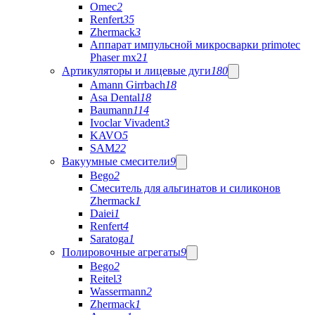
Omec
2
Renfert
35
Zhermack
3
Аппарат импульсной микросварки primotec
Phaser mx2
1
Артикуляторы и лицевые дуги
180
Amann Girrbach
18
Asa Dental
18
Baumann
114
Ivoclar Vivadent
3
KAVO
5
SAM
22
Вакуумные смесители
9
Bego
2
Cмеситель для альгинатов и силиконов
Zhermack
1
Daiei
1
Renfert
4
Saratoga
1
Полировочные агрегаты
9
Bego
2
Reitel
3
Wassermann
2
Zhermack
1