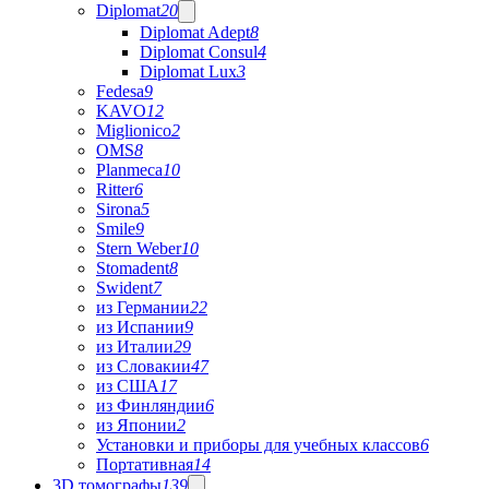
Diplomat
20
Diplomat Adept
8
Diplomat Consul
4
Diplomat Lux
3
Fedesa
9
KAVO
12
Miglionico
2
OMS
8
Planmeca
10
Ritter
6
Sirona
5
Smile
9
Stern Weber
10
Stomadent
8
Swident
7
из Германии
22
из Испании
9
из Италии
29
из Словакии
47
из США
17
из Финляндии
6
из Японии
2
Установки и приборы для учебных классов
6
Портативная
14
3D томографы
139