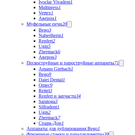
Ivoclar Vivadent
1
Multipress
1
Vertex
1
Аверон
1
Муфельные печи
20
Bego
3
Nabertherm
1
Renfert
2
Ugin
5
Zhermack
6
Аверон
3
Пескоструйные и пароструйные аппараты
71
Amann Girrbach
1
Bego
9
Daiei Dental
1
Omec
9
Reitel
3
Renfert и запчасти
34
Saratoga
3
Silfradent
1
Ugin
2
Zhermack
7
Спарк-Дон
1
Аппараты для дублирования Bego
1
Фрезерные станки и параллелометры
39