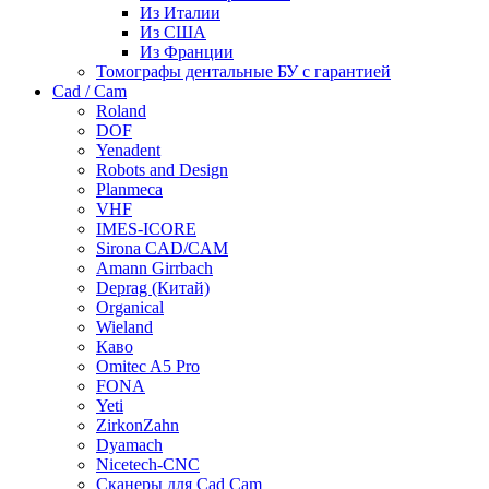
Из Италии
Из США
Из Франции
Томографы дентальные БУ с гарантией
Cad / Cam
Roland
DOF
Yenadent
Robots and Design
Planmeca
VHF
IMES-ICORE
Sirona CAD/CAM
Amann Girrbach
Deprag (Китай)
Organical
Wieland
Каво
Omitec A5 Pro
FONA
Yeti
ZirkonZahn
Dyamach
Nicetech-CNC
Сканеры для Cad Cam