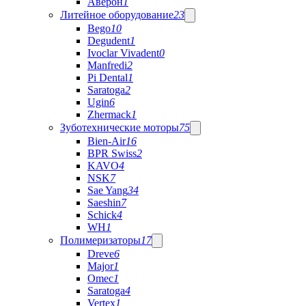
Аверон
1
Литейное оборудование
23
Bego
10
Degudent
1
Ivoclar Vivadent
0
Manfredi
2
Pi Dental
1
Saratoga
2
Ugin
6
Zhermack
1
Зуботехнические моторы
75
Bien-Air
16
BPR Swiss
2
KAVO
4
NSK
7
Sae Yang
34
Saeshin
7
Schick
4
WH
1
Полимеризаторы
17
Dreve
6
Major
1
Omec
1
Saratoga
4
Vertex
1