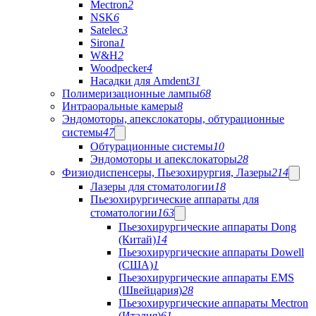
Mectron
2
NSK
6
Satelec
3
Sirona
1
W&H
2
Woodpecker
4
Насадки для Amdent
31
Полимеризационные лампы
68
Интраоральные камеры
8
Эндомоторы, апекслокаторы, обтурационные
системы
47
Обтурационные системы
10
Эндомоторы и апекслокаторы
28
Физиодиспенсеры, Пьезохирургия, Лазеры
214
Лазеры для стоматологии
18
Пьезохирургические аппараты для
стоматологии
163
Пьезохирургические аппараты Dong
(Китай)
14
Пьезохирургические аппараты Dowell
(США)
1
Пьезохирургические аппараты EMS
(Швейцария)
28
Пьезохирургические аппараты Mectron
(Италия)
61