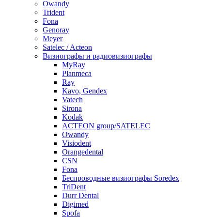
Owandy
Trident
Fona
Genoray
Meyer
Satelec / Acteon
Визиографы и радиовизиографы
MyRay
Planmeca
Ray
Kavo, Gendex
Vatech
Sirona
Kodak
ACTEON group/SATELEC
Owandy
Visiodent
Orangedental
CSN
Fona
Беспроводные визиографы Soredex
TriDent
Durr Dental
Digimed
Spofa