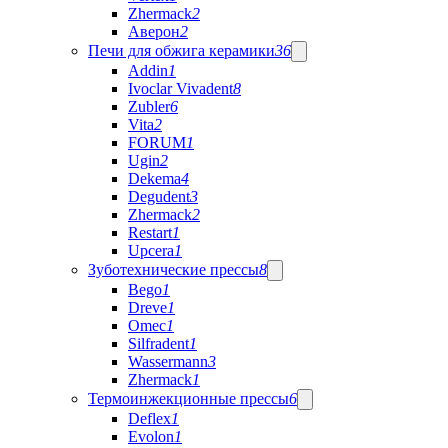
Zhermack
2
Аверон
2
Печи для обжига керамики
36
Addin
1
Ivoclar Vivadent
8
Zubler
6
Vita
2
FORUM
1
Ugin
2
Dekema
4
Degudent
3
Zhermack
2
Restart
1
Upcera
1
Зуботехнические прессы
8
Bego
1
Dreve
1
Omec
1
Silfradent
1
Wassermann
3
Zhermack
1
Термоинжекционные прессы
6
Deflex
1
Evolon
1