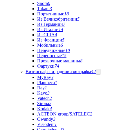
Spofa
0
Takara
3
Портативные
18
Из Великобритании
5
Из Германии
7
Из Италии
14
Из США
4
Из Франции
5
Мобильные
6
Передвижные
10
Переносные
15
Проявочные машины
8
Фартуки
74
Визиографы и радиовизиографы
42
MyRay
3
Planmeca
1
Ray
1
Kavo
3
Vatech
2
Sirona
2
Kodak
4
ACTEON group/SATELEC
2
Owandy
3
Visiodent
1
Orangedental
2