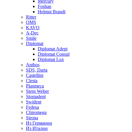
Mercury
Foshan
Helmut Brandt
Ritter
OMS
KAVO
A-Dec
Smile
Diplomat
Diplomat Adept
Diplomat Consul
Diplomat Lux
Anthos
SDS, Darta
Castellini
Clesta
Planmeca
Stern Weber
Stomadent
Swident
Fedesa
Chiromega
Sirona
Из Германии
Из Италии