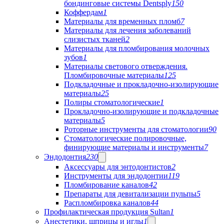
бондинговые системы Dentsply
150
Коффердам
1
Материалы для временных пломб
7
Материалы для лечения заболеваний
слизистых тканей
2
Материалы для пломбирования молочных
зубов
1
Материалы светового отверждения.
Пломбировочные материалы
125
Подкладочные и прокладочно-изолирующие
материалы
25
Полиры стоматологические
1
Прокладочно-изолирующие и подкладочные
материалы
5
Роторные инструменты для стоматологии
90
Стоматологические полировочные,
финирующие материалы и инструменты
7
Эндодонтия
230
Аксессуары для энтодонтистов
2
Инструменты для эндодонтии
119
Пломбирование каналов
42
Препараты для девитализации пульпы
5
Распломбировка каналов
44
Профилактическая продукция Sultan
1
Анестетики, шприцы и иглы
1