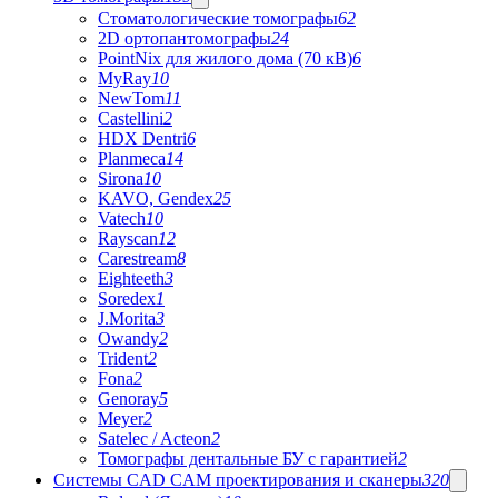
Стоматологические томографы
62
2D ортопантомографы
24
PointNix для жилого дома (70 кВ)
6
MyRay
10
NewTom
11
Castellini
2
HDX Dentri
6
Planmeca
14
Sirona
10
KAVO, Gendex
25
Vatech
10
Rayscan
12
Carestream
8
Eighteeth
3
Soredex
1
J.Morita
3
Owandy
2
Trident
2
Fona
2
Genoray
5
Meyer
2
Satelec / Acteon
2
Томографы дентальные БУ с гарантией
2
Системы CAD CAM проектирования и сканеры
320