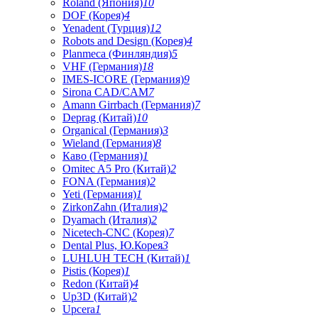
Roland (Япония)
10
DOF (Корея)
4
Yenadent (Турция)
12
Robots and Design (Корея)
4
Planmeca (Финляндия)
5
VHF (Германия)
18
IMES-ICORE (Германия)
9
Sirona CAD/CAM
7
Amann Girrbach (Германия)
7
Deprag (Китай)
10
Organical (Германия)
3
Wieland (Германия)
8
Каво (Германия)
1
Omitec A5 Pro (Китай)
2
FONA (Германия)
2
Yeti (Германия)
1
ZirkonZahn (Италия)
2
Dyamach (Италия)
2
Nicetech-CNC (Корея)
7
Dental Plus, Ю.Корея
3
LUHLUH TECH (Китай)
1
Pistis (Корея)
1
Redon (Китай)
4
Up3D (Китай)
2
Upcera
1