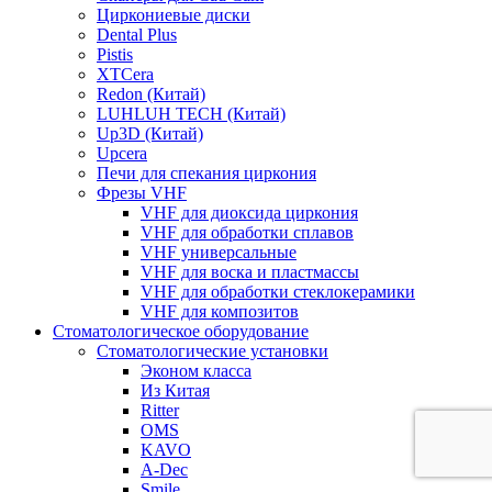
Циркониевые диски
Dental Plus
Pistis
XTCera
Redon (Китай)
LUHLUH TECH (Китай)
Up3D (Китай)
Upcera
Печи для спекания циркония
Фрезы VHF
VHF для диоксида циркония
VHF для обработки сплавов
VHF универсальные
VHF для воска и пластмассы
VHF для обработки стеклокерамики
VHF для композитов
Стоматологическое оборудование
Стоматологические установки
Эконом класса
Из Китая
Ritter
OMS
KAVO
A-Dec
Smile