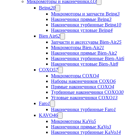
Микромоторы и наконечники
333
Being
20
Микромоторы и запчасти Being
3
Наконечники прямые Being
3
Наконечники турбинные Being
10
Наконечники угловые Being
4
Bien Air
62
Запчасти и аксессуары Bien-Air
25
Микромоторы Bien-Air
21
Наконечники прямые Bien-Air
2
Наконечники турбинные Bien-Air
6
Наконечники угловые Bien-Air
8
COXO
57
Микромоторы COXO
4
Наборы наконечников COXO
6
Прямые наконечники COXO
4
Турбинные наконечники COXO
30
Угловые наконечники COXO
13
Faro
1
Наконечники турбинные Faro
1
KAVO
46
Микромоторы KaVo
5
Наконечники прямые KaVo
3
Наконечники турбинные KaVo
14