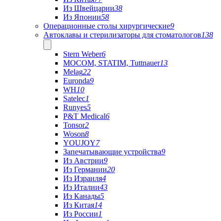
Из Швейцарии
38
Из Японии
58
Операционные столы хирургические
9
Автоклавы и стерилизаторы для стоматологов
138
Stern Weber
6
MOCOM, STATIM, Tuttnauer
13
Melag
22
Euronda
9
WH
10
Satelec
1
Runyes
5
P&T Medical
6
Tonsor
2
Woson
8
YOUJOY
7
Запечатывающие устройства
9
Из Австрии
9
Из Германии
20
Из Израиля
4
Из Италии
43
Из Канады
5
Из Китая
14
Из России
1