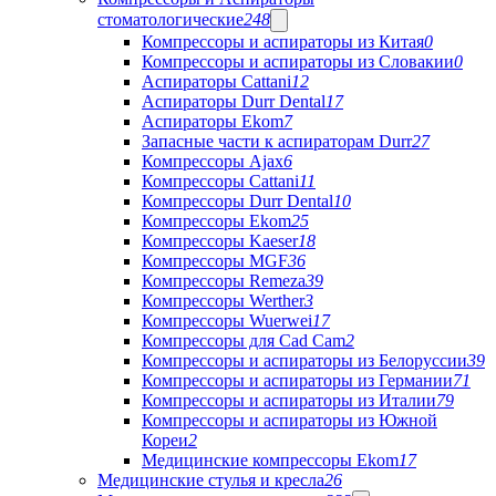
стоматологические
248
Компрессоры и аспираторы из Китая
0
Компрессоры и аспираторы из Словакии
0
Аспираторы Cattani
12
Аспираторы Durr Dental
17
Аспираторы Ekom
7
Запасные части к аспираторам Durr
27
Компрессоры Ajax
6
Компрессоры Cattani
11
Компрессоры Durr Dental
10
Компрессоры Ekom
25
Компрессоры Kaeser
18
Компрессоры MGF
36
Компрессоры Remeza
39
Компрессоры Werther
3
Компрессоры Wuerwei
17
Компрессоры для Cad Cam
2
Компрессоры и аспираторы из Белоруссии
39
Компрессоры и аспираторы из Германии
71
Компрессоры и аспираторы из Италии
79
Компрессоры и аспираторы из Южной
Кореи
2
Медицинские компрессоры Ekom
17
Медицинские стулья и кресла
26