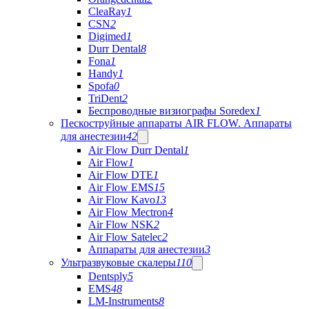
CleaRay
1
CSN
2
Digimed
1
Durr Dental
8
Fona
1
Handy
1
Spofa
0
TriDent
2
Беспроводные визиографы Soredex
1
Пескоструйные аппараты AIR FLOW. Аппараты
для анестезии
42
Air Flow Durr Dental
1
Air Flow
1
Air Flow DTE
1
Air Flow EMS
15
Air Flow Kavo
13
Air Flow Mectron
4
Air Flow NSK
2
Air Flow Satelec
2
Аппараты для анестезии
3
Ультразвуковые скалеры
110
Dentsply
5
EMS
48
LM-Instruments
8