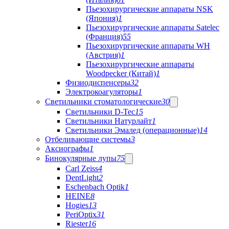
Пьезохирургические аппараты NSK
(Япония)
1
Пьезохирургические аппараты Satelec
(Франция)
55
Пьезохирургические аппараты WH
(Австрия)
1
Пьезохирургические аппараты
Woodpecker (Китай)
1
Физиодиспенсеры
32
Электрокоагуляторы
1
Светильники стоматологические
30
Светильники D-Tec
15
Светильники Натурлайт
1
Светильники Эмалед (операционные)
14
Отбеливающие системы
3
Аксиографы
1
Бинокулярные лупы
75
Carl Zeiss
4
DentLight
2
Eschenbach Optik
1
HEINE
8
Hogies
13
PeriOptix
31
Riester
16