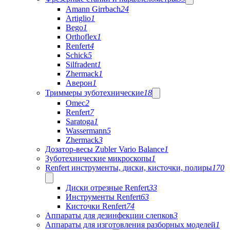
Amann Girrbach
24
Artiglio
1
Bego
1
Orthoflex
1
Renfert
4
Schick
5
Silfradent
1
Zhermack
1
Аверон
1
Триммеры зуботехнические
18
Omec
2
Renfert
7
Saratoga
1
Wassermann
5
Zhermack
3
Дозатор-весы Zubler Vario Balance
1
Зуботехнические микроскопы
1
Renfert инструменты, диски, кисточки, полиры
170
Диски отрезные Renfert
33
Инструменты Renfert
63
Кисточки Renfert
74
Аппараты для дезинфекции слепков
3
Аппараты для изготовления разборных моделей
1