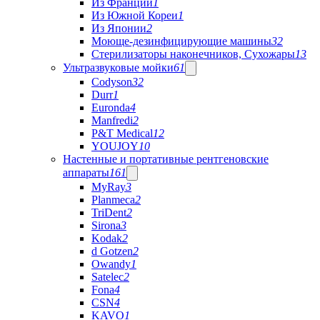
Из Франции
1
Из Южной Кореи
1
Из Японии
2
Моюще-дезинфицирующие машины
32
Стерилизаторы наконечников, Сухожары
13
Ультразвуковые мойки
61
Codyson
32
Durr
1
Euronda
4
Manfredi
2
P&T Medical
12
YOUJOY
10
Настенные и портативные рентгеновские
аппараты
161
MyRay
3
Planmeca
2
TriDent
2
Sirona
3
Kodak
2
d Gotzen
2
Owandy
1
Satelec
2
Fona
4
CSN
4
KAVO
1