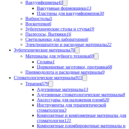
Вакуумформеры
43
Вакуумные формовщики
13
Пластины для вакуумформеров
30
Вибростолы
5
Воскотопки
6
Зуботехнические столы и стулья
19
Пылесосы, Вытяжки
16
Светильники для лаборатории
6
Электрошпатели и расходные материалы
22
Зуботехнические материалы
76
Материалы для зубного техника
69
Сплавы
1
Циркониевые заготовки, протравка
68
Пневмодолота и расходные материалы
9
Стоматологические материалы
915
Терапия
579
Адгезивные материалы
13
Адгезивные стоматологические материалы
8
Аксессуары для наложения пломб
20
Инструменты для терапевтической
стоматологии
3
Композитные и компомерные материалы для
стоматологии
121
Композитные пломбировочные материалы и