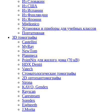
Из Словакии
Из США
Из Испании
Из Финляндии
Из Японии
Miglionico
Установки и приборы для учебных классов
Портативная
3D томографы
Castellini
MyRay
NewTom
Planmeca
PointNix для жилого дома (70 кВ)
HDX Dentri
Vatech
Стоматологические томографы
2D ортопантомографы
Sirona
KAVO, Gendex
Rayscan
Carestream
Soredex
Eighteeth
J.Morita