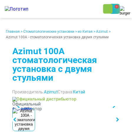
0
8 (800) 250-48-06
Ежедневно с 9:00 до 19:00
Главная
>
Стоматологические установки
>
из Китая
>
Azimut
>
Azimut 100A - стоматологическая установка двумя стульями
Azimut 100A
стоматологическая
установка с двумя
О компании
Возврат
стульями
Доставка
Статьи
Кредит/Лизинг
Наши клиенты
Проект клиники
Контакты
Производитель:
Azimut
Страна:
Китай
Официальный дистрибьютор