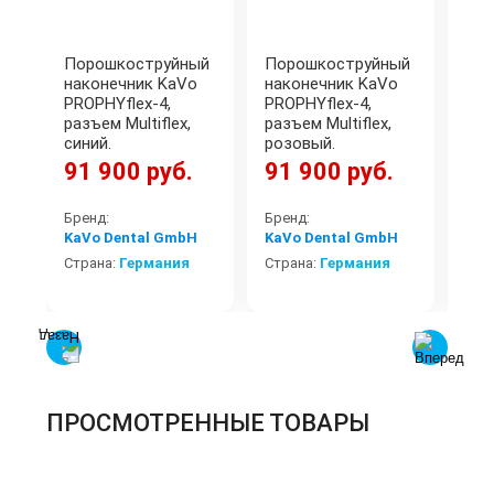
Порошкоструйный
Порошкоструйный
Де
наконечник KaVo
наконечник KaVo
том
PROPHYflex-4,
PROPHYflex-4,
Den
разъем Multiflex,
разъем Multiflex,
синий.
розовый.
91 900 руб.
91 900 руб.
4 
Бренд:
Бренд:
KaVo Dental GmbH
KaVo Dental GmbH
Бре
Страна:
Германия
Страна:
Германия
Стр
ПРОСМОТРЕННЫЕ ТОВАРЫ