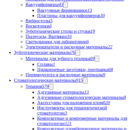
Вакуумформеры
43
Вакуумные формовщики
13
Пластины для вакуумформеров
30
Вибростолы
5
Воскотопки
6
Зуботехнические столы и стулья
19
Пылесосы, Вытяжки
16
Светильники для лаборатории
6
Электрошпатели и расходные материалы
22
Зуботехнические материалы
76
Материалы для зубного техника
69
Сплавы
1
Циркониевые заготовки, протравка
68
Пневмодолота и расходные материалы
9
Стоматологические материалы
915
Терапия
579
Адгезивные материалы
13
Адгезивные стоматологические материалы
8
Аксессуары для наложения пломб
20
Инструменты для терапевтической
стоматологии
3
Композитные и компомерные материалы для
стоматологии
121
Композитные пломбировочные материалы и