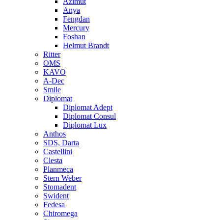
Azimut
Anya
Fengdan
Mercury
Foshan
Helmut Brandt
Ritter
OMS
KAVO
A-Dec
Smile
Diplomat
Diplomat Adept
Diplomat Consul
Diplomat Lux
Anthos
SDS, Darta
Castellini
Clesta
Planmeca
Stern Weber
Stomadent
Swident
Fedesa
Chiromega