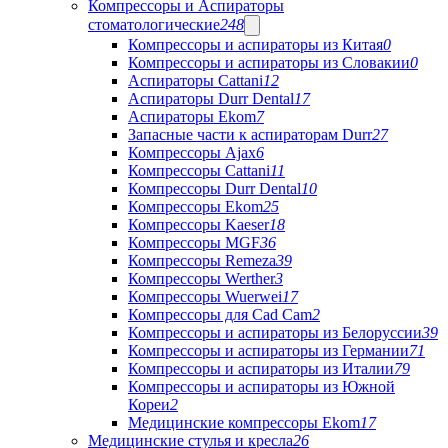
Компрессоры и Аспираторы
стоматологические
248
Компрессоры и аспираторы из Китая
0
Компрессоры и аспираторы из Словакии
0
Аспираторы Cattani
12
Аспираторы Durr Dental
17
Аспираторы Ekom
7
Запасные части к аспираторам Durr
27
Компрессоры Ajax
6
Компрессоры Cattani
11
Компрессоры Durr Dental
10
Компрессоры Ekom
25
Компрессоры Kaeser
18
Компрессоры MGF
36
Компрессоры Remeza
39
Компрессоры Werther
3
Компрессоры Wuerwei
17
Компрессоры для Cad Cam
2
Компрессоры и аспираторы из Белоруссии
39
Компрессоры и аспираторы из Германии
71
Компрессоры и аспираторы из Италии
79
Компрессоры и аспираторы из Южной
Кореи
2
Медицинские компрессоры Ekom
17
Медицинские стулья и кресла
26