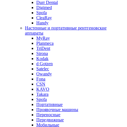
Durr Dental
Digimed
Spofa
CleaRay
Handy
Настенные и портативные рентгеновские
аппараты
MyRay
Planmeca
TriDent
Sirona
Kodak
d Gotzen
Satelec
Owandy
Fona
CSN
KAVO
Takara
Spofa
Портативные
Проявочные машины
Переносные
Передвижные
Мобильные