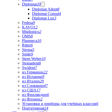
Diplomat
20
Diplomat Adept
8
Diplomat Consul
4
Diplomat Lux
3
Fedesa
9
KAVO
12
Miglionico
2
OMS
8
Planmeca
10
Ritter
6
Sirona
5
Smile
9
Stern Weber
10
Stomadent
8
Swident
7
из Германии
22
из Испании
9
из Италии
29
из Словакии
47
из США
17
из Финляндии
6
из Японии
2
Установки и приборы для учебных классов
6
Портативная
14