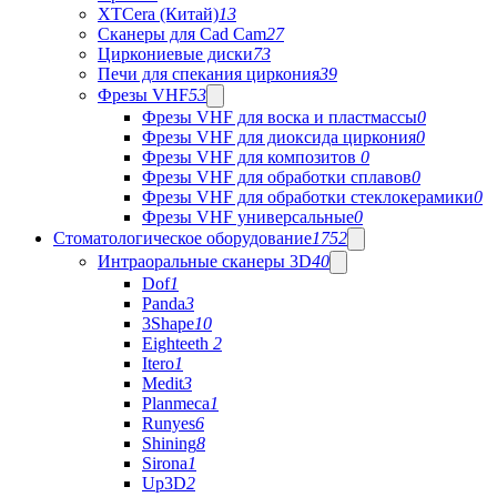
XTCera (Китай)
13
Сканеры для Cad Cam
27
Циркониевые диски
73
Печи для спекания циркония
39
Фрезы VHF
53
Фрезы VHF для воска и пластмассы
0
Фрезы VHF для диоксида циркония
0
Фрезы VHF для композитов
0
Фрезы VHF для обработки сплавов
0
Фрезы VHF для обработки стеклокерамики
0
Фрезы VHF универсальные
0
Стоматологическое оборудование
1752
Интраоральные сканеры 3D
40
Dof
1
Panda
3
3Shape
10
Eighteeth
2
Itero
1
Medit
3
Planmeca
1
Runyes
6
Shining
8
Sirona
1
Up3D
2