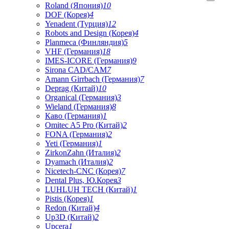
Roland (Япония)
10
DOF (Корея)
4
Yenadent (Турция)
12
Robots and Design (Корея)
4
Planmeca (Финляндия)
5
VHF (Германия)
18
IMES-ICORE (Германия)
9
Sirona CAD/CAM
7
Amann Girrbach (Германия)
7
Deprag (Китай)
10
Organical (Германия)
3
Wieland (Германия)
8
Каво (Германия)
1
Omitec A5 Pro (Китай)
2
FONA (Германия)
2
Yeti (Германия)
1
ZirkonZahn (Италия)
2
Dyamach (Италия)
2
Nicetech-CNC (Корея)
7
Dental Plus, Ю.Корея
3
LUHLUH TECH (Китай)
1
Pistis (Корея)
1
Redon (Китай)
4
Up3D (Китай)
2
Upcera
1