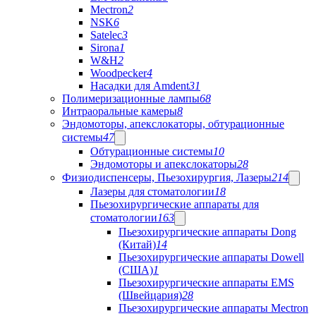
Mectron
2
NSK
6
Satelec
3
Sirona
1
W&H
2
Woodpecker
4
Насадки для Amdent
31
Полимеризационные лампы
68
Интраоральные камеры
8
Эндомоторы, апекслокаторы, обтурационные
системы
47
Обтурационные системы
10
Эндомоторы и апекслокаторы
28
Физиодиспенсеры, Пьезохирургия, Лазеры
214
Лазеры для стоматологии
18
Пьезохирургические аппараты для
стоматологии
163
Пьезохирургические аппараты Dong
(Китай)
14
Пьезохирургические аппараты Dowell
(США)
1
Пьезохирургические аппараты EMS
(Швейцария)
28
Пьезохирургические аппараты Mectron