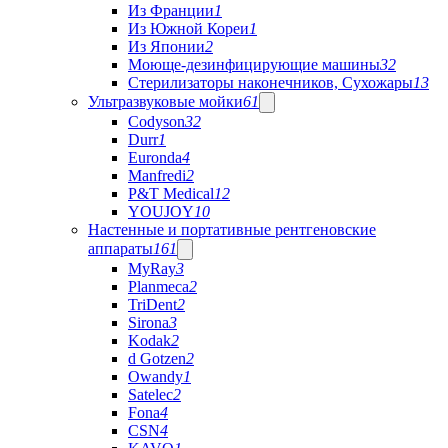
Из Франции
1
Из Южной Кореи
1
Из Японии
2
Моюще-дезинфицирующие машины
32
Стерилизаторы наконечников, Сухожары
13
Ультразвуковые мойки
61
Codyson
32
Durr
1
Euronda
4
Manfredi
2
P&T Medical
12
YOUJOY
10
Настенные и портативные рентгеновские
аппараты
161
MyRay
3
Planmeca
2
TriDent
2
Sirona
3
Kodak
2
d Gotzen
2
Owandy
1
Satelec
2
Fona
4
CSN
4