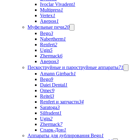
Ivoclar Vivadent
1
Multipress
1
Vertex
1
Аверон
1
Муфельные печи
20
Bego
3
Nabertherm
1
Renfert
2
Ugin
5
Zhermack
6
Аверон
3
Пескоструйные и пароструйные аппараты
71
Amann Girrbach
1
Bego
9
Daiei Dental
1
Omec
9
Reitel
3
Renfert и запчасти
34
Saratoga
3
Silfradent
1
Ugin
2
Zhermack
7
Спарк-Дон
1
Аппараты для дублирования Bego
1