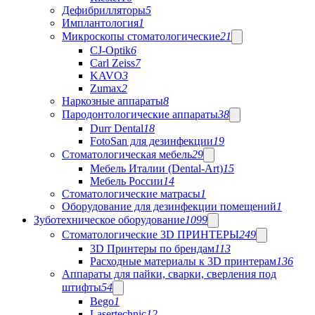
Дефибрилляторы
5
Имплантология
1
Микроскопы стоматологические
21
CJ-Optik
6
Carl Zeiss
7
KAVO
3
Zumax
2
Наркозные аппараты
8
Пародонтологические аппараты
38
Durr Dental
18
FotoSan для дезинфекции
19
Стоматологическая мебель
29
Мебель Италии (Dental-Art)
15
Мебель России
14
Стоматологические матрасы
1
Оборудование для дезинфекции помещений
1
Зуботехническое оборудование
1099
Стоматологические 3D ПРИНТЕРЫ
249
3D Принтеры по брендам
113
Расходные материалы к 3D принтерам
136
Аппараты для пайки, сварки, сверления под
штифты
54
Bego
1
Lasertechnic
12