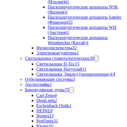
(Италия)
61
Пьезохирургические аппараты NSK
(Япония)
1
Пьезохирургические аппараты Satelec
(Франция)
55
Пьезохирургические аппараты WH
(Австрия)
1
Пьезохирургические аппараты
Woodpecker (Китай)
1
Физиодиспенсеры
32
Электрокоагуляторы
1
Светильники стоматологические
30
Светильники D-Tec
15
Светильники Натурлайт
1
Светильники Эмалед (операционные)
14
Отбеливающие системы
3
Аксиографы
1
Бинокулярные лупы
75
Carl Zeiss
4
DentLight
2
Eschenbach Optik
1
HEINE
8
Hogies
13
PeriOptix
31
Riester
16