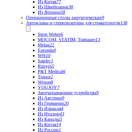
Из Китая
77
Из Швейцарии
38
Из Японии
58
Операционные столы хирургические
9
Автоклавы и стерилизаторы для стоматологов
138
Stern Weber
6
MOCOM, STATIM, Tuttnauer
13
Melag
22
Euronda
9
WH
10
Satelec
1
Runyes
5
P&T Medical
6
Tonsor
2
Woson
8
YOUJOY
7
Запечатывающие устройства
9
Из Австрии
9
Из Германии
20
Из Израиля
4
Из Италии
43
Из Канады
5
Из Китая
14
Из России
1