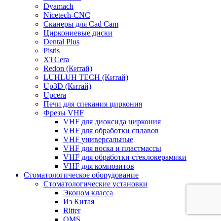
Dyamach
Nicetech-CNC
Сканеры для Cad Cam
Циркониевые диски
Dental Plus
Pistis
XTCera
Redon (Китай)
LUHLUH TECH (Китай)
Up3D (Китай)
Upcera
Печи для спекания циркония
Фрезы VHF
VHF для диоксида циркония
VHF для обработки сплавов
VHF универсальные
VHF для воска и пластмассы
VHF для обработки стеклокерамики
VHF для композитов
Стоматологическое оборудование
Стоматологические установки
Эконом класса
Из Китая
Ritter
OMS