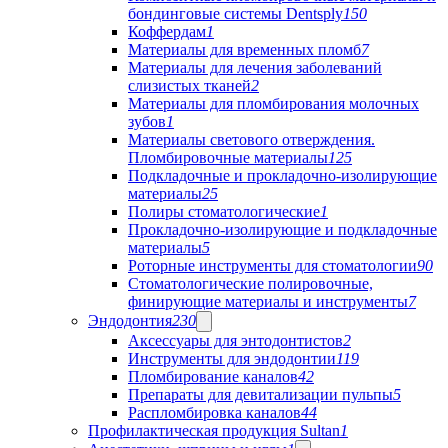
бондинговые системы Dentsply
150
Коффердам
1
Материалы для временных пломб
7
Материалы для лечения заболеваний
слизистых тканей
2
Материалы для пломбирования молочных
зубов
1
Материалы светового отверждения.
Пломбировочные материалы
125
Подкладочные и прокладочно-изолирующие
материалы
25
Полиры стоматологические
1
Прокладочно-изолирующие и подкладочные
материалы
5
Роторные инструменты для стоматологии
90
Стоматологические полировочные,
финирующие материалы и инструменты
7
Эндодонтия
230
Аксессуары для энтодонтистов
2
Инструменты для эндодонтии
119
Пломбирование каналов
42
Препараты для девитализации пульпы
5
Распломбировка каналов
44
Профилактическая продукция Sultan
1