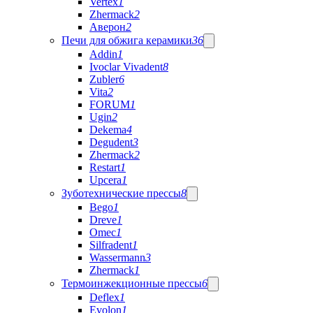
Vertex
1
Zhermack
2
Аверон
2
Печи для обжига керамики
36
Addin
1
Ivoclar Vivadent
8
Zubler
6
Vita
2
FORUM
1
Ugin
2
Dekema
4
Degudent
3
Zhermack
2
Restart
1
Upcera
1
Зуботехнические прессы
8
Bego
1
Dreve
1
Omec
1
Silfradent
1
Wassermann
3
Zhermack
1
Термоинжекционные прессы
6
Deflex
1
Evolon
1