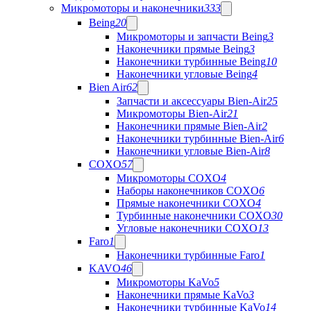
Микромоторы и наконечники
333
Being
20
Микромоторы и запчасти Being
3
Наконечники прямые Being
3
Наконечники турбинные Being
10
Наконечники угловые Being
4
Bien Air
62
Запчасти и аксессуары Bien-Air
25
Микромоторы Bien-Air
21
Наконечники прямые Bien-Air
2
Наконечники турбинные Bien-Air
6
Наконечники угловые Bien-Air
8
COXO
57
Микромоторы COXO
4
Наборы наконечников COXO
6
Прямые наконечники COXO
4
Турбинные наконечники COXO
30
Угловые наконечники COXO
13
Faro
1
Наконечники турбинные Faro
1
KAVO
46
Микромоторы KaVo
5
Наконечники прямые KaVo
3
Наконечники турбинные KaVo
14