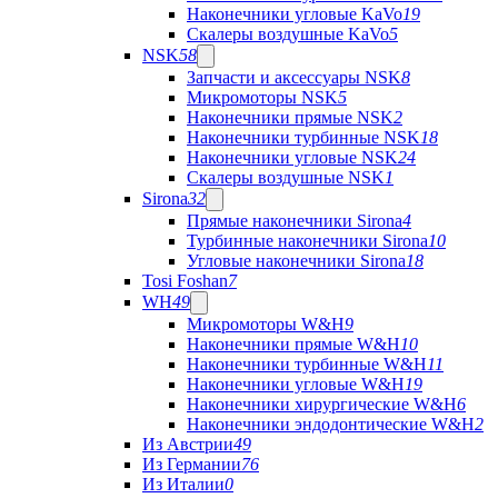
Наконечники угловые KaVo
19
Скалеры воздушные KaVo
5
NSK
58
Запчасти и аксессуары NSK
8
Микромоторы NSK
5
Наконечники прямые NSK
2
Наконечники турбинные NSK
18
Наконечники угловые NSK
24
Скалеры воздушные NSK
1
Sirona
32
Прямые наконечники Sirona
4
Турбинные наконечники Sirona
10
Угловые наконечники Sirona
18
Tosi Foshan
7
WH
49
Микромоторы W&H
9
Наконечники прямые W&H
10
Наконечники турбинные W&H
11
Наконечники угловые W&H
19
Наконечники хирургические W&H
6
Наконечники эндодонтические W&H
2
Из Австрии
49
Из Германии
76
Из Италии
0