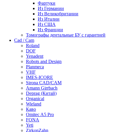
Фартуки
Из Германии
Из Великобритании
Из Италии
Из США
Из Франции
Томографы дентальные БУ с гарантией
Cad / Cam
Roland
DOF
Yenadent
Robots and Design
Planmeca
VHF
IMES-ICORE
Sirona CAD/CAM
Amann Girrbach
Deprag (Китай)
Organical
Wieland
Каво
Omitec A5 Pro
FONA
Yeti
ZirkonZahn