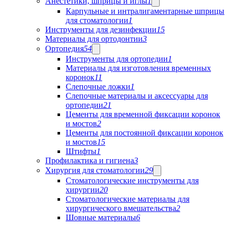
Анестетики, шприцы и иглы
1
Карпульные и интралигаментарные шприцы
для стоматологии
1
Инструменты для дезинфекции
15
Материалы для ортодонтии
3
Ортопедия
54
Инструменты для ортопедии
1
Материалы для изготовления временных
коронок
11
Слепочные ложки
1
Слепочные материалы и аксессуары для
ортопедии
21
Цементы для временной фиксации коронок
и мостов
2
Цементы для постоянной фиксации коронок
и мостов
15
Штифты
1
Профилактика и гигиена
3
Хирургия для стоматологии
29
Стоматологические инструменты для
хирургии
20
Стоматологические материалы для
хирургического вмешательства
2
Шовные материалы
6