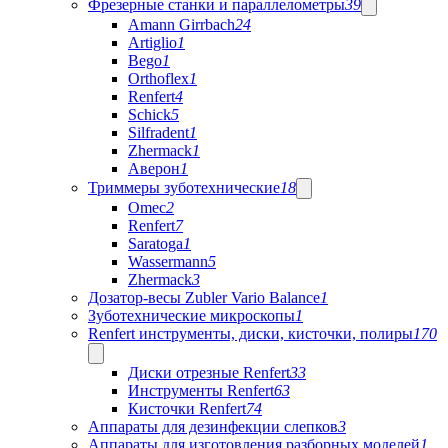
Фрезерные станки и параллелометры
39
Amann Girrbach
24
Artiglio
1
Bego
1
Orthoflex
1
Renfert
4
Schick
5
Silfradent
1
Zhermack
1
Аверон
1
Триммеры зуботехнические
18
Omec
2
Renfert
7
Saratoga
1
Wassermann
5
Zhermack
3
Дозатор-весы Zubler Vario Balance
1
Зуботехнические микроскопы
1
Renfert инструменты, диски, кисточки, полиры
170
Диски отрезные Renfert
33
Инструменты Renfert
63
Кисточки Renfert
74
Аппараты для дезинфекции слепков
3
Аппараты для изготовления разборных моделей
1