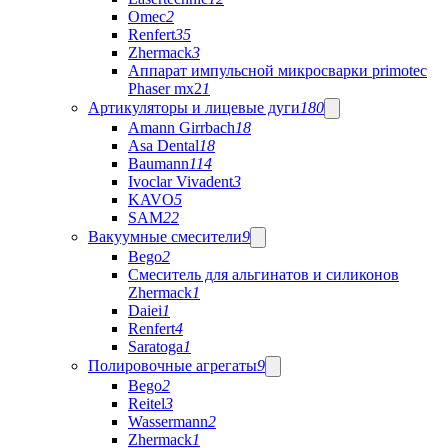
Omec
2
Renfert
35
Zhermack
3
Аппарат импульсной микросварки primotec
Phaser mx2
1
Артикуляторы и лицевые дуги
180
Amann Girrbach
18
Asa Dental
18
Baumann
114
Ivoclar Vivadent
3
KAVO
5
SAM
22
Вакуумные смесители
9
Bego
2
Cмеситель для альгинатов и силиконов
Zhermack
1
Daiei
1
Renfert
4
Saratoga
1
Полировочные агрегаты
9
Bego
2
Reitel
3
Wassermann
2
Zhermack
1