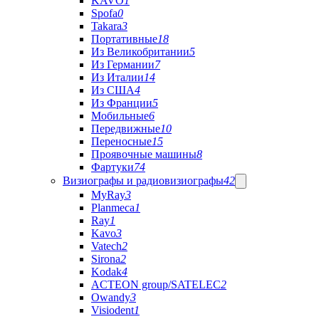
KAVO
1
Spofa
0
Takara
3
Портативные
18
Из Великобритании
5
Из Германии
7
Из Италии
14
Из США
4
Из Франции
5
Мобильные
6
Передвижные
10
Переносные
15
Проявочные машины
8
Фартуки
74
Визиографы и радиовизиографы
42
MyRay
3
Planmeca
1
Ray
1
Kavo
3
Vatech
2
Sirona
2
Kodak
4
ACTEON group/SATELEC
2
Owandy
3
Visiodent
1