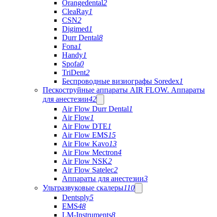
Orangedental
2
CleaRay
1
CSN
2
Digimed
1
Durr Dental
8
Fona
1
Handy
1
Spofa
0
TriDent
2
Беспроводные визиографы Soredex
1
Пескоструйные аппараты AIR FLOW. Аппараты
для анестезии
42
Air Flow Durr Dental
1
Air Flow
1
Air Flow DTE
1
Air Flow EMS
15
Air Flow Kavo
13
Air Flow Mectron
4
Air Flow NSK
2
Air Flow Satelec
2
Аппараты для анестезии
3
Ультразвуковые скалеры
110
Dentsply
5
EMS
48
LM-Instruments
8