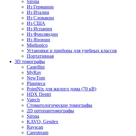
Sirona
Из Германии
Из Италии
Из Словакии
Из США
Из Испании
Из Финляндии
Из Японии
Miglionico
Установки и приборы для учебных классов
Портативная
3D томографы
Castellini
MyRay
NewTom
Planmeca
PointNix для жилого дома (70 кВ)
HDX Dentri
Vatech
Стоматологические томографы
2D ортопантомографы
Sirona
KAVO, Gendex
Rayscan
Carestream