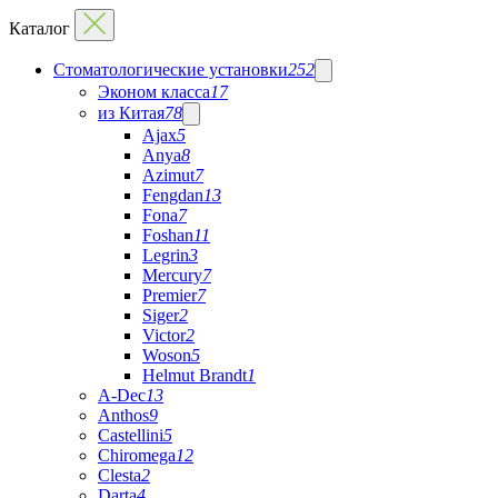
Каталог
Стоматологические установки
252
Эконом класса
17
из Китая
78
Ajax
5
Anya
8
Azimut
7
Fengdan
13
Fona
7
Foshan
11
Legrin
3
Mercury
7
Premier
7
Siger
2
Victor
2
Woson
5
Helmut Brandt
1
A-Dec
13
Anthos
9
Castellini
5
Chiromega
12
Clesta
2
Darta
4