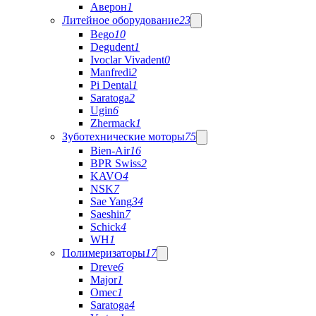
Аверон
1
Литейное оборудование
23
Bego
10
Degudent
1
Ivoclar Vivadent
0
Manfredi
2
Pi Dental
1
Saratoga
2
Ugin
6
Zhermack
1
Зуботехнические моторы
75
Bien-Air
16
BPR Swiss
2
KAVO
4
NSK
7
Sae Yang
34
Saeshin
7
Schick
4
WH
1
Полимеризаторы
17
Dreve
6
Major
1
Omec
1
Saratoga
4