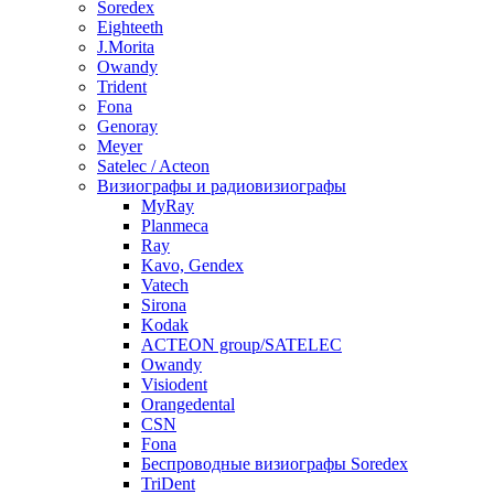
Soredex
Eighteeth
J.Morita
Owandy
Trident
Fona
Genoray
Meyer
Satelec / Acteon
Визиографы и радиовизиографы
MyRay
Planmeca
Ray
Kavo, Gendex
Vatech
Sirona
Kodak
ACTEON group/SATELEC
Owandy
Visiodent
Orangedental
CSN
Fona
Беспроводные визиографы Soredex
TriDent