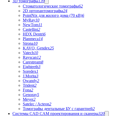
3D томографы
139
Стоматологические томографы
62
2D ортопантомографы
24
PointNix для жилого дома (70 кВ)
6
MyRay
10
NewTom
11
Castellini
2
HDX Dentri
6
Planmeca
14
Sirona
10
KAVO, Gendex
25
Vatech
10
Rayscan
12
Carestream
8
Eighteeth
3
Soredex
1
J.Morita
3
Owandy
2
Trident
2
Fona
2
Genoray
5
Meyer
2
Satelec / Acteon
2
Томографы дентальные БУ с гарантией
2
Системы CAD CAM проектирования и сканеры
320