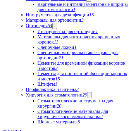
Карпульные и интралигаментарные шприцы
для стоматологии
1
Инструменты для дезинфекции
15
Материалы для ортодонтии
3
Ортопедия
54
Инструменты для ортопедии
1
Материалы для изготовления временных
коронок
11
Слепочные ложки
1
Слепочные материалы и аксессуары для
ортопедии
21
Цементы для временной фиксации коронок
и мостов
2
Цементы для постоянной фиксации коронок
и мостов
15
Штифты
1
Профилактика и гигиена
3
Хирургия для стоматологии
29
Стоматологические инструменты для
хирургии
20
Стоматологические материалы для
хирургического вмешательства
2
Шовные материалы
6