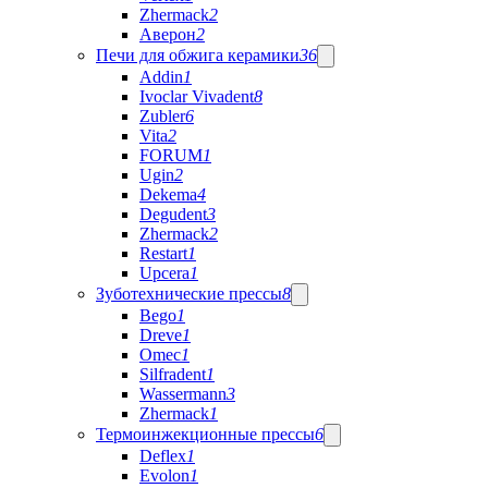
Zhermack
2
Аверон
2
Печи для обжига керамики
36
Addin
1
Ivoclar Vivadent
8
Zubler
6
Vita
2
FORUM
1
Ugin
2
Dekema
4
Degudent
3
Zhermack
2
Restart
1
Upcera
1
Зуботехнические прессы
8
Bego
1
Dreve
1
Omec
1
Silfradent
1
Wassermann
3
Zhermack
1
Термоинжекционные прессы
6
Deflex
1
Evolon
1