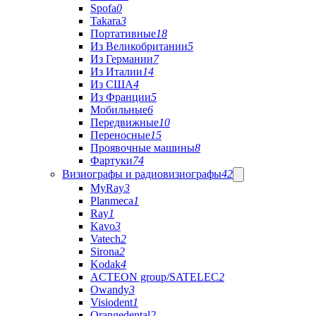
Spofa
0
Takara
3
Портативные
18
Из Великобритании
5
Из Германии
7
Из Италии
14
Из США
4
Из Франции
5
Мобильные
6
Передвижные
10
Переносные
15
Проявочные машины
8
Фартуки
74
Визиографы и радиовизиографы
42
MyRay
3
Planmeca
1
Ray
1
Kavo
3
Vatech
2
Sirona
2
Kodak
4
ACTEON group/SATELEC
2
Owandy
3
Visiodent
1
Orangedental
2