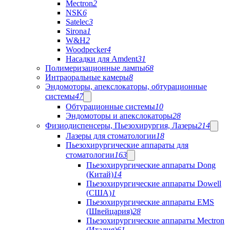
Mectron
2
NSK
6
Satelec
3
Sirona
1
W&H
2
Woodpecker
4
Насадки для Amdent
31
Полимеризационные лампы
68
Интраоральные камеры
8
Эндомоторы, апекслокаторы, обтурационные
системы
47
Обтурационные системы
10
Эндомоторы и апекслокаторы
28
Физиодиспенсеры, Пьезохирургия, Лазеры
214
Лазеры для стоматологии
18
Пьезохирургические аппараты для
стоматологии
163
Пьезохирургические аппараты Dong
(Китай)
14
Пьезохирургические аппараты Dowell
(США)
1
Пьезохирургические аппараты EMS
(Швейцария)
28
Пьезохирургические аппараты Mectron
(Италия)
61