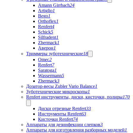
Amann Girrbach
24
Artiglio
1
Bego
1
Orthoflex
1
Renfert
4
Schick
5
Silfradent
1
Zhermack
1
Аверон
1
Триммеры зуботехнические
18
Omec
2
Renfert
7
Saratoga
1
Wassermann
5
Zhermack
3
Дозатор-весы Zubler Vario Balance
1
Зуботехнические микроскопы
1
Renfert инструменты, диски, кисточки, полиры
170
Диски отрезные Renfert
33
Инструменты Renfert
63
Кисточки Renfert
74
Аппараты для дезинфекции слепков
3
Аппараты для изготовления разборных моделей
1