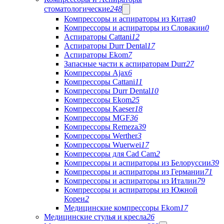
стоматологические
248
Компрессоры и аспираторы из Китая
0
Компрессоры и аспираторы из Словакии
0
Аспираторы Cattani
12
Аспираторы Durr Dental
17
Аспираторы Ekom
7
Запасные части к аспираторам Durr
27
Компрессоры Ajax
6
Компрессоры Cattani
11
Компрессоры Durr Dental
10
Компрессоры Ekom
25
Компрессоры Kaeser
18
Компрессоры MGF
36
Компрессоры Remeza
39
Компрессоры Werther
3
Компрессоры Wuerwei
17
Компрессоры для Cad Cam
2
Компрессоры и аспираторы из Белоруссии
39
Компрессоры и аспираторы из Германии
71
Компрессоры и аспираторы из Италии
79
Компрессоры и аспираторы из Южной
Кореи
2
Медицинские компрессоры Ekom
17
Медицинские стулья и кресла
26