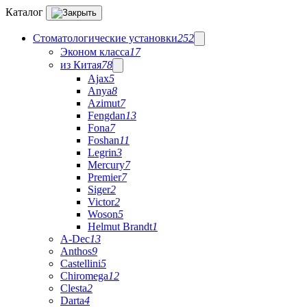
Каталог
Стоматологические установки
252
Эконом класса
17
из Китая
78
Ajax
5
Anya
8
Azimut
7
Fengdan
13
Fona
7
Foshan
11
Legrin
3
Mercury
7
Premier
7
Siger
2
Victor
2
Woson
5
Helmut Brandt
1
A-Dec
13
Anthos
9
Castellini
5
Chiromega
12
Clesta
2
Darta
4