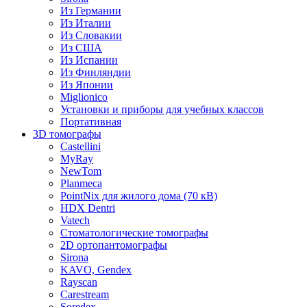
Из Германии
Из Италии
Из Словакии
Из США
Из Испании
Из Финляндии
Из Японии
Miglionico
Установки и приборы для учебных классов
Портативная
3D томографы
Castellini
MyRay
NewTom
Planmeca
PointNix для жилого дома (70 кВ)
HDX Dentri
Vatech
Стоматологические томографы
2D ортопантомографы
Sirona
KAVO, Gendex
Rayscan
Carestream
Soredex