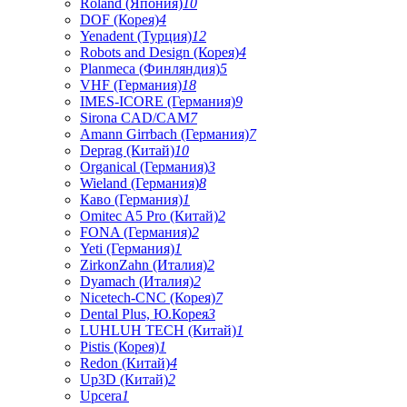
Roland (Япония)
10
DOF (Корея)
4
Yenadent (Турция)
12
Robots and Design (Корея)
4
Planmeca (Финляндия)
5
VHF (Германия)
18
IMES-ICORE (Германия)
9
Sirona CAD/CAM
7
Amann Girrbach (Германия)
7
Deprag (Китай)
10
Organical (Германия)
3
Wieland (Германия)
8
Каво (Германия)
1
Omitec A5 Pro (Китай)
2
FONA (Германия)
2
Yeti (Германия)
1
ZirkonZahn (Италия)
2
Dyamach (Италия)
2
Nicetech-CNC (Корея)
7
Dental Plus, Ю.Корея
3
LUHLUH TECH (Китай)
1
Pistis (Корея)
1
Redon (Китай)
4
Up3D (Китай)
2
Upcera
1