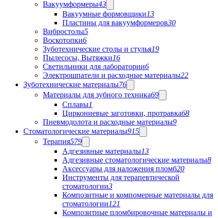
Вакуумформеры
43
Вакуумные формовщики
13
Пластины для вакуумформеров
30
Вибростолы
5
Воскотопки
6
Зуботехнические столы и стулья
19
Пылесосы, Вытяжки
16
Светильники для лаборатории
6
Электрошпатели и расходные материалы
22
Зуботехнические материалы
76
Материалы для зубного техника
69
Сплавы
1
Циркониевые заготовки, протравка
68
Пневмодолота и расходные материалы
9
Стоматологические материалы
915
Терапия
579
Адгезивные материалы
13
Адгезивные стоматологические материалы
8
Аксессуары для наложения пломб
20
Инструменты для терапевтической
стоматологии
3
Композитные и компомерные материалы для
стоматологии
121
Композитные пломбировочные материалы и