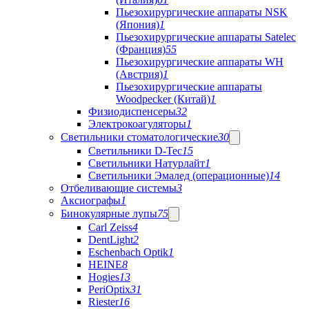
Пьезохирургические аппараты NSK
(Япония)
1
Пьезохирургические аппараты Satelec
(Франция)
55
Пьезохирургические аппараты WH
(Австрия)
1
Пьезохирургические аппараты
Woodpecker (Китай)
1
Физиодиспенсеры
32
Электрокоагуляторы
1
Светильники стоматологические
30
Светильники D-Tec
15
Светильники Натурлайт
1
Светильники Эмалед (операционные)
14
Отбеливающие системы
3
Аксиографы
1
Бинокулярные лупы
75
Carl Zeiss
4
DentLight
2
Eschenbach Optik
1
HEINE
8
Hogies
13
PeriOptix
31
Riester
16