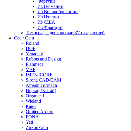
Фартуки
Из Германии
Из Великобритании
Из Италии
Из США
Из Франции
Томографы дентальные БУ с гарантией
Cad / Cam
Roland
DOF
Yenadent
Robots and Design
Planmeca
VHF
IMES-ICORE
Sirona CAD/CAM
Amann Girrbach
Deprag (Китай)
Organical
Wieland
Каво
Omitec A5 Pro
FONA
Yeti
ZirkonZahn