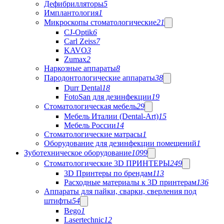
Дефибрилляторы
5
Имплантология
1
Микроскопы стоматологические
21
CJ-Optik
6
Carl Zeiss
7
KAVO
3
Zumax
2
Наркозные аппараты
8
Пародонтологические аппараты
38
Durr Dental
18
FotoSan для дезинфекции
19
Стоматологическая мебель
29
Мебель Италии (Dental-Art)
15
Мебель России
14
Стоматологические матрасы
1
Оборудование для дезинфекции помещений
1
Зуботехническое оборудование
1099
Стоматологические 3D ПРИНТЕРЫ
249
3D Принтеры по брендам
113
Расходные материалы к 3D принтерам
136
Аппараты для пайки, сварки, сверления под
штифты
54
Bego
1
Lasertechnic
12