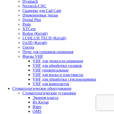
Dyamach
Nicetech-CNC
Сканеры для Cad Cam
Циркониевые диски
Dental Plus
Pistis
XTCera
Redon (Китай)
LUHLUH TECH (Китай)
Up3D (Китай)
Upcera
Печи для спекания циркония
Фрезы VHF
VHF для диоксида циркония
VHF для обработки сплавов
VHF универсальные
VHF для воска и пластмассы
VHF для обработки стеклокерамики
VHF для композитов
Стоматологическое оборудование
Стоматологические установки
Эконом класса
Из Китая
Ritter
OMS