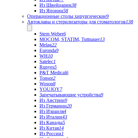
Из Швейцарии
38
Из Японии
58
Операционные столы хирургические
9
Автоклавы и стерилизаторы для стоматологов
138
Stern Weber
6
MOCOM, STATIM, Tuttnauer
13
Melag
22
Euronda
9
WH
10
Satelec
1
Runyes
5
P&T Medical
6
Tonsor
2
Woson
8
YOUJOY
7
Запечатывающие устройства
9
Из Австрии
9
Из Германии
20
Из Израиля
4
Из Италии
43
Из Канады
5
Из Китая
14
Из России
1