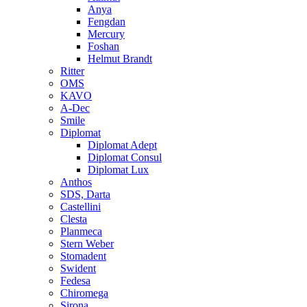
Anya
Fengdan
Mercury
Foshan
Helmut Brandt
Ritter
OMS
KAVO
A-Dec
Smile
Diplomat
Diplomat Adept
Diplomat Consul
Diplomat Lux
Anthos
SDS, Darta
Castellini
Clesta
Planmeca
Stern Weber
Stomadent
Swident
Fedesa
Chiromega
Sirona