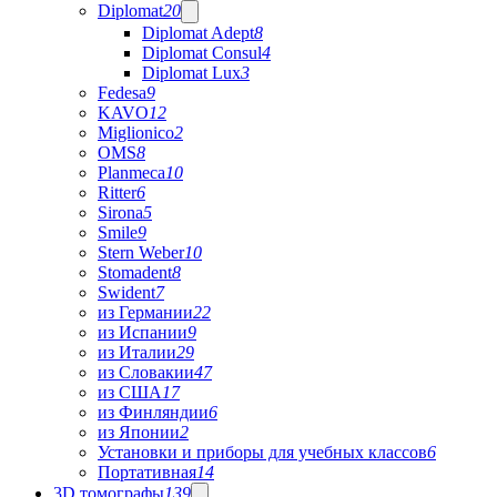
Diplomat
20
Diplomat Adept
8
Diplomat Consul
4
Diplomat Lux
3
Fedesa
9
KAVO
12
Miglionico
2
OMS
8
Planmeca
10
Ritter
6
Sirona
5
Smile
9
Stern Weber
10
Stomadent
8
Swident
7
из Германии
22
из Испании
9
из Италии
29
из Словакии
47
из США
17
из Финляндии
6
из Японии
2
Установки и приборы для учебных классов
6
Портативная
14
3D томографы
139