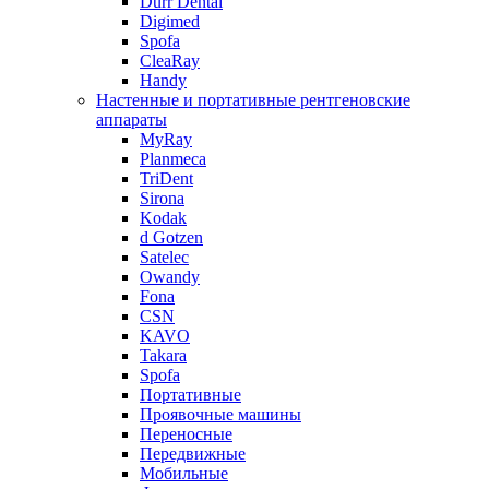
Durr Dental
Digimed
Spofa
CleaRay
Handy
Настенные и портативные рентгеновские
аппараты
MyRay
Planmeca
TriDent
Sirona
Kodak
d Gotzen
Satelec
Owandy
Fona
CSN
KAVO
Takara
Spofa
Портативные
Проявочные машины
Переносные
Передвижные
Мобильные