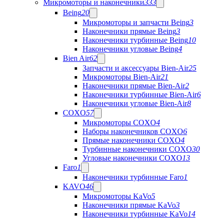
Микромоторы и наконечники
333
Being
20
Микромоторы и запчасти Being
3
Наконечники прямые Being
3
Наконечники турбинные Being
10
Наконечники угловые Being
4
Bien Air
62
Запчасти и аксессуары Bien-Air
25
Микромоторы Bien-Air
21
Наконечники прямые Bien-Air
2
Наконечники турбинные Bien-Air
6
Наконечники угловые Bien-Air
8
COXO
57
Микромоторы COXO
4
Наборы наконечников COXO
6
Прямые наконечники COXO
4
Турбинные наконечники COXO
30
Угловые наконечники COXO
13
Faro
1
Наконечники турбинные Faro
1
KAVO
46
Микромоторы KaVo
5
Наконечники прямые KaVo
3
Наконечники турбинные KaVo
14