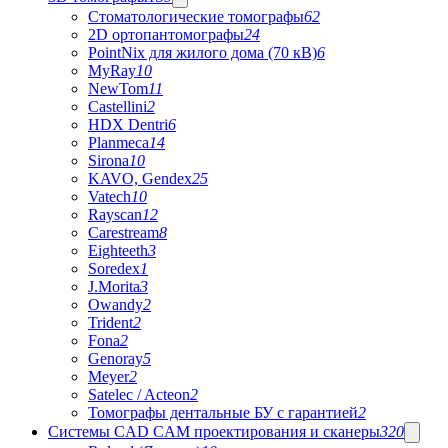
Стоматологические томографы
62
2D ортопантомографы
24
PointNix для жилого дома (70 кВ)
6
MyRay
10
NewTom
11
Castellini
2
HDX Dentri
6
Planmeca
14
Sirona
10
KAVO, Gendex
25
Vatech
10
Rayscan
12
Carestream
8
Eighteeth
3
Soredex
1
J.Morita
3
Owandy
2
Trident
2
Fona
2
Genoray
5
Meyer
2
Satelec / Acteon
2
Томографы дентальные БУ с гарантией
2
Системы CAD CAM проектирования и сканеры
320