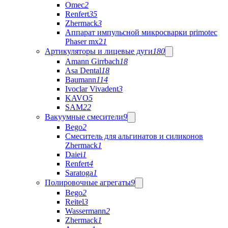
Omec
2
Renfert
35
Zhermack
3
Аппарат импульсной микросварки primotec
Phaser mx2
1
Артикуляторы и лицевые дуги
180
Amann Girrbach
18
Asa Dental
18
Baumann
114
Ivoclar Vivadent
3
KAVO
5
SAM
22
Вакуумные смесители
9
Bego
2
Cмеситель для альгинатов и силиконов
Zhermack
1
Daiei
1
Renfert
4
Saratoga
1
Полировочные агрегаты
9
Bego
2
Reitel
3
Wassermann
2
Zhermack
1