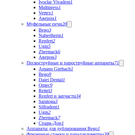
Ivoclar Vivadent
1
Multipress
1
Vertex
1
Аверон
1
Муфельные печи
20
Bego
3
Nabertherm
1
Renfert
2
Ugin
5
Zhermack
6
Аверон
3
Пескоструйные и пароструйные аппараты
71
Amann Girrbach
1
Bego
9
Daiei Dental
1
Omec
9
Reitel
3
Renfert и запчасти
34
Saratoga
3
Silfradent
1
Ugin
2
Zhermack
7
Спарк-Дон
1
Аппараты для дублирования Bego
1
Фрезерные станки и параллелометры
39