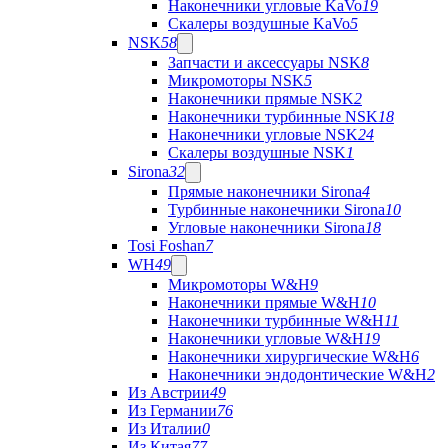
Наконечники угловые KaVo
19
Скалеры воздушные KaVo
5
NSK
58
Запчасти и аксессуары NSK
8
Микромоторы NSK
5
Наконечники прямые NSK
2
Наконечники турбинные NSK
18
Наконечники угловые NSK
24
Скалеры воздушные NSK
1
Sirona
32
Прямые наконечники Sirona
4
Турбинные наконечники Sirona
10
Угловые наконечники Sirona
18
Tosi Foshan
7
WH
49
Микромоторы W&H
9
Наконечники прямые W&H
10
Наконечники турбинные W&H
11
Наконечники угловые W&H
19
Наконечники хирургические W&H
6
Наконечники эндодонтические W&H
2
Из Австрии
49
Из Германии
76
Из Италии
0
Из Китая
77