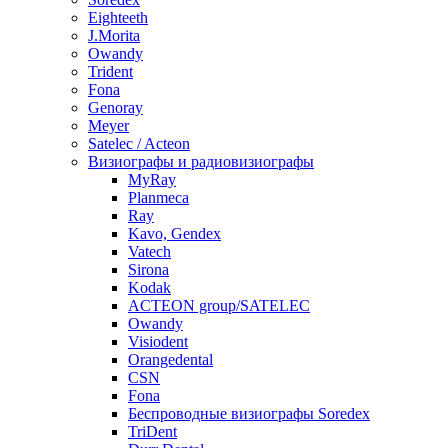
Eighteeth
J.Morita
Owandy
Trident
Fona
Genoray
Meyer
Satelec / Acteon
Визиографы и радиовизиографы
MyRay
Planmeca
Ray
Kavo, Gendex
Vatech
Sirona
Kodak
ACTEON group/SATELEC
Owandy
Visiodent
Orangedental
CSN
Fona
Беспроводные визиографы Soredex
TriDent