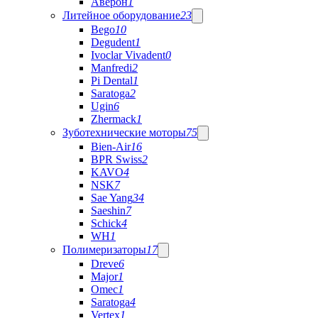
Аверон
1
Литейное оборудование
23
Bego
10
Degudent
1
Ivoclar Vivadent
0
Manfredi
2
Pi Dental
1
Saratoga
2
Ugin
6
Zhermack
1
Зуботехнические моторы
75
Bien-Air
16
BPR Swiss
2
KAVO
4
NSK
7
Sae Yang
34
Saeshin
7
Schick
4
WH
1
Полимеризаторы
17
Dreve
6
Major
1
Omec
1
Saratoga
4
Vertex
1