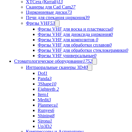
XTCera (Китай)
13
Сканеры для Cad Cam
27
Циркониевые диски
73
Печи для спекания циркония
39
Фрезы VHF
53
Фрезы VHF для воска и пластмассы
0
Фрезы VHF для диоксида циркония
0
Фрезы VHF для композитов
0
Фрезы VHF для обработки сплавов
0
Фрезы VHF для обработки стеклокерамики
0
Фрезы VHF универсальные
0
Стоматологическое оборудование
1752
Интраоральные сканеры 3D
40
Dof
1
Panda
3
3Shape
10
Eighteeth
2
Itero
1
Medit
3
Planmeca
1
Runyes
6
Shining
8
Sirona
1
Up3D
2
Компрессоры и Аспираторы