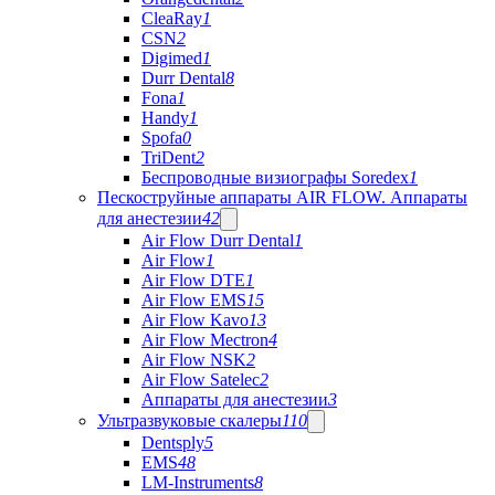
CleaRay
1
CSN
2
Digimed
1
Durr Dental
8
Fona
1
Handy
1
Spofa
0
TriDent
2
Беспроводные визиографы Soredex
1
Пескоструйные аппараты AIR FLOW. Аппараты
для анестезии
42
Air Flow Durr Dental
1
Air Flow
1
Air Flow DTE
1
Air Flow EMS
15
Air Flow Kavo
13
Air Flow Mectron
4
Air Flow NSK
2
Air Flow Satelec
2
Аппараты для анестезии
3
Ультразвуковые скалеры
110
Dentsply
5
EMS
48
LM-Instruments
8