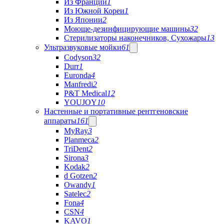
Из Франции
1
Из Южной Кореи
1
Из Японии
2
Моюще-дезинфицирующие машины
32
Стерилизаторы наконечников, Сухожары
13
Ультразвуковые мойки
61
Codyson
32
Durr
1
Euronda
4
Manfredi
2
P&T Medical
12
YOUJOY
10
Настенные и портативные рентгеновские
аппараты
161
MyRay
3
Planmeca
2
TriDent
2
Sirona
3
Kodak
2
d Gotzen
2
Owandy
1
Satelec
2
Fona
4
CSN
4
KAVO
1