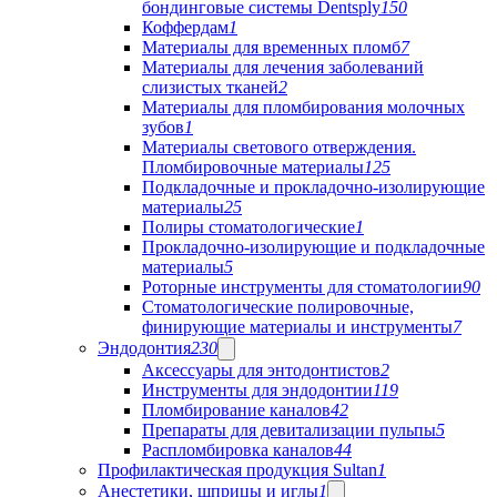
бондинговые системы Dentsply
150
Коффердам
1
Материалы для временных пломб
7
Материалы для лечения заболеваний
слизистых тканей
2
Материалы для пломбирования молочных
зубов
1
Материалы светового отверждения.
Пломбировочные материалы
125
Подкладочные и прокладочно-изолирующие
материалы
25
Полиры стоматологические
1
Прокладочно-изолирующие и подкладочные
материалы
5
Роторные инструменты для стоматологии
90
Стоматологические полировочные,
финирующие материалы и инструменты
7
Эндодонтия
230
Аксессуары для энтодонтистов
2
Инструменты для эндодонтии
119
Пломбирование каналов
42
Препараты для девитализации пульпы
5
Распломбировка каналов
44
Профилактическая продукция Sultan
1
Анестетики, шприцы и иглы
1