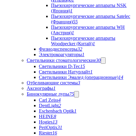
Пьезохирургические аппараты NSK
(Япония)
1
Пьезохирургические аппараты Satelec
(Франция)
55
Пьезохирургические аппараты WH
(Австрия)
1
Пьезохирургические аппараты
Woodpecker (Китай)
1
Физиодиспенсеры
32
Электрокоагуляторы
1
Светильники стоматологические
30
Светильники D-Tec
15
Светильники Натурлайт
1
Светильники Эмалед (операционные)
14
Отбеливающие системы
3
Аксиографы
1
Бинокулярные лупы
75
Carl Zeiss
4
DentLight
2
Eschenbach Optik
1
HEINE
8
Hogies
13
PeriOptix
31
Riester
16