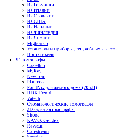
Из Германии
Из Италии
Из Словакии
Из США
Из Испании
Из Финляндии
Из Японии
Miglionico
Установки и приборы для учебных классов
Портативная
3D томографы
Castellini
MyRay
NewTom
Planmeca
PointNix для жилого дома (70 кВ)
HDX Dentri
Vatech
Стоматологические томографы
2D ортопантомографы
Sirona
KAVO, Gendex
Rayscan
Carestream
Soredex