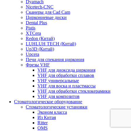
Dyamach
Nicetech-CNC
Сканеры для Cad Cam
Циркониевые диски
Dental Plus
Pistis
XTCera
Redon (Китай)
LUHLUH TECH (Китай)
Up3D (Китай)
Upcera
Печи для спекания циркония
Фрезы VHF
VHF для диоксида циркония
VHF для обработки сплавов
VHF универсальные
VHF для воска и пластмассы
VHF для обработки стеклокерамики
VHF для композитов
Стоматологическое оборудование
Стоматологические установки
Эконом класса
Из Китая
Ritter
OMS