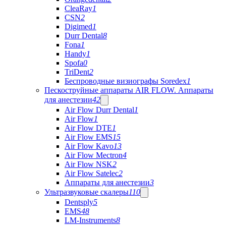
CleaRay
1
CSN
2
Digimed
1
Durr Dental
8
Fona
1
Handy
1
Spofa
0
TriDent
2
Беспроводные визиографы Soredex
1
Пескоструйные аппараты AIR FLOW. Аппараты
для анестезии
42
Air Flow Durr Dental
1
Air Flow
1
Air Flow DTE
1
Air Flow EMS
15
Air Flow Kavo
13
Air Flow Mectron
4
Air Flow NSK
2
Air Flow Satelec
2
Аппараты для анестезии
3
Ультразвуковые скалеры
110
Dentsply
5
EMS
48
LM-Instruments
8