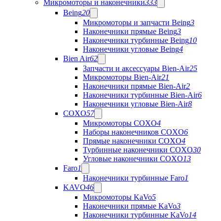
Микромоторы и наконечники
333
Being
20
Микромоторы и запчасти Being
3
Наконечники прямые Being
3
Наконечники турбинные Being
10
Наконечники угловые Being
4
Bien Air
62
Запчасти и аксессуары Bien-Air
25
Микромоторы Bien-Air
21
Наконечники прямые Bien-Air
2
Наконечники турбинные Bien-Air
6
Наконечники угловые Bien-Air
8
COXO
57
Микромоторы COXO
4
Наборы наконечников COXO
6
Прямые наконечники COXO
4
Турбинные наконечники COXO
30
Угловые наконечники COXO
13
Faro
1
Наконечники турбинные Faro
1
KAVO
46
Микромоторы KaVo
5
Наконечники прямые KaVo
3
Наконечники турбинные KaVo
14