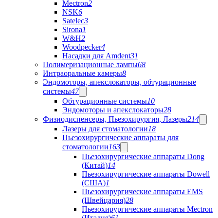
Mectron
2
NSK
6
Satelec
3
Sirona
1
W&H
2
Woodpecker
4
Насадки для Amdent
31
Полимеризационные лампы
68
Интраоральные камеры
8
Эндомоторы, апекслокаторы, обтурационные
системы
47
Обтурационные системы
10
Эндомоторы и апекслокаторы
28
Физиодиспенсеры, Пьезохирургия, Лазеры
214
Лазеры для стоматологии
18
Пьезохирургические аппараты для
стоматологии
163
Пьезохирургические аппараты Dong
(Китай)
14
Пьезохирургические аппараты Dowell
(США)
1
Пьезохирургические аппараты EMS
(Швейцария)
28
Пьезохирургические аппараты Mectron
(Италия)
61