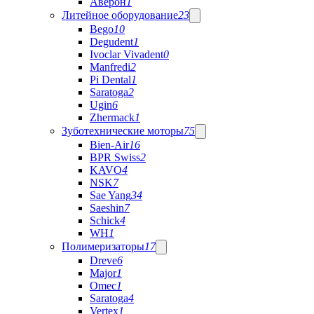
Аверон
1
Литейное оборудование
23
Bego
10
Degudent
1
Ivoclar Vivadent
0
Manfredi
2
Pi Dental
1
Saratoga
2
Ugin
6
Zhermack
1
Зуботехнические моторы
75
Bien-Air
16
BPR Swiss
2
KAVO
4
NSK
7
Sae Yang
34
Saeshin
7
Schick
4
WH
1
Полимеризаторы
17
Dreve
6
Major
1
Omec
1
Saratoga
4
Vertex
1