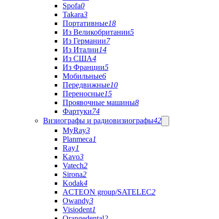
Spofa
0
Takara
3
Портативные
18
Из Великобритании
5
Из Германии
7
Из Италии
14
Из США
4
Из Франции
5
Мобильные
6
Передвижные
10
Переносные
15
Проявочные машины
8
Фартуки
74
Визиографы и радиовизиографы
42
MyRay
3
Planmeca
1
Ray
1
Kavo
3
Vatech
2
Sirona
2
Kodak
4
ACTEON group/SATELEC
2
Owandy
3
Visiodent
1
Orangedental
2