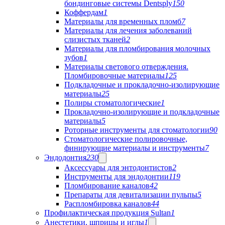
бондинговые системы Dentsply
150
Коффердам
1
Материалы для временных пломб
7
Материалы для лечения заболеваний
слизистых тканей
2
Материалы для пломбирования молочных
зубов
1
Материалы светового отверждения.
Пломбировочные материалы
125
Подкладочные и прокладочно-изолирующие
материалы
25
Полиры стоматологические
1
Прокладочно-изолирующие и подкладочные
материалы
5
Роторные инструменты для стоматологии
90
Стоматологические полировочные,
финирующие материалы и инструменты
7
Эндодонтия
230
Аксессуары для энтодонтистов
2
Инструменты для эндодонтии
119
Пломбирование каналов
42
Препараты для девитализации пульпы
5
Распломбировка каналов
44
Профилактическая продукция Sultan
1
Анестетики, шприцы и иглы
1