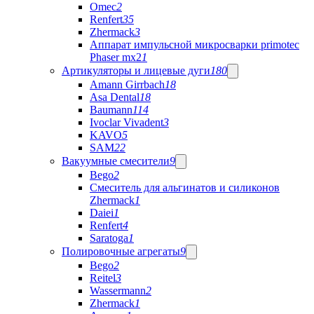
Omec
2
Renfert
35
Zhermack
3
Аппарат импульсной микросварки primotec
Phaser mx2
1
Артикуляторы и лицевые дуги
180
Amann Girrbach
18
Asa Dental
18
Baumann
114
Ivoclar Vivadent
3
KAVO
5
SAM
22
Вакуумные смесители
9
Bego
2
Cмеситель для альгинатов и силиконов
Zhermack
1
Daiei
1
Renfert
4
Saratoga
1
Полировочные агрегаты
9
Bego
2
Reitel
3
Wassermann
2
Zhermack
1