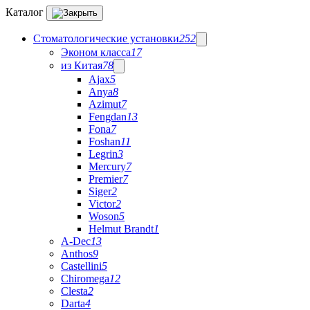
Каталог
Стоматологические установки
252
Эконом класса
17
из Китая
78
Ajax
5
Anya
8
Azimut
7
Fengdan
13
Fona
7
Foshan
11
Legrin
3
Mercury
7
Premier
7
Siger
2
Victor
2
Woson
5
Helmut Brandt
1
A-Dec
13
Anthos
9
Castellini
5
Chiromega
12
Clesta
2
Darta
4