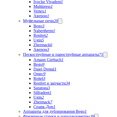
Ivoclar Vivadent
1
Multipress
1
Vertex
1
Аверон
1
Муфельные печи
20
Bego
3
Nabertherm
1
Renfert
2
Ugin
5
Zhermack
6
Аверон
3
Пескоструйные и пароструйные аппараты
71
Amann Girrbach
1
Bego
9
Daiei Dental
1
Omec
9
Reitel
3
Renfert и запчасти
34
Saratoga
3
Silfradent
1
Ugin
2
Zhermack
7
Спарк-Дон
1
Аппараты для дублирования Bego
1
Фрезерные станки и параллелометры
39