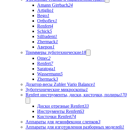
Amann Girrbach
24
Artiglio
1
Bego
1
Orthoflex
1
Renfert
4
Schick
5
Silfradent
1
Zhermack
1
Аверон
1
Триммеры зуботехнические
18
Omec
2
Renfert
7
Saratoga
1
Wassermann
5
Zhermack
3
Дозатор-весы Zubler Vario Balance
1
Зуботехнические микроскопы
1
Renfert инструменты, диски, кисточки, полиры
170
Диски отрезные Renfert
33
Инструменты Renfert
63
Кисточки Renfert
74
Аппараты для дезинфекции слепков
3
Аппараты для изготовления разборных моделей
1