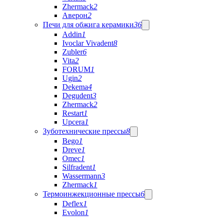
Zhermack
2
Аверон
2
Печи для обжига керамики
36
Addin
1
Ivoclar Vivadent
8
Zubler
6
Vita
2
FORUM
1
Ugin
2
Dekema
4
Degudent
3
Zhermack
2
Restart
1
Upcera
1
Зуботехнические прессы
8
Bego
1
Dreve
1
Omec
1
Silfradent
1
Wassermann
3
Zhermack
1
Термоинжекционные прессы
6
Deflex
1
Evolon
1