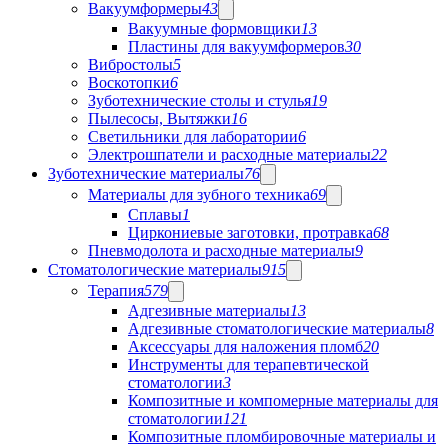
Вакуумформеры
43
Вакуумные формовщики
13
Пластины для вакуумформеров
30
Вибростолы
5
Воскотопки
6
Зуботехнические столы и стулья
19
Пылесосы, Вытяжки
16
Светильники для лаборатории
6
Электрошпатели и расходные материалы
22
Зуботехнические материалы
76
Материалы для зубного техника
69
Сплавы
1
Циркониевые заготовки, протравка
68
Пневмодолота и расходные материалы
9
Стоматологические материалы
915
Терапия
579
Адгезивные материалы
13
Адгезивные стоматологические материалы
8
Аксессуары для наложения пломб
20
Инструменты для терапевтической
стоматологии
3
Композитные и компомерные материалы для
стоматологии
121
Композитные пломбировочные материалы и