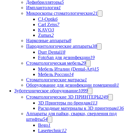
Дефибрилляторы
5
Имплантология
1
Микроскопы стоматологические
21
CJ-Optik
6
Carl Zeiss
7
KAVO
3
Zumax
2
Наркозные аппараты
8
Пародонтологические аппараты
38
Durr Dental
18
FotoSan для дезинфекции
19
Стоматологическая мебель
29
Мебель Италии (Dental-Art)
15
Мебель России
14
Стоматологические матрасы
1
Оборудование для дезинфекции помещений
1
Зуботехническое оборудование
1099
Стоматологические 3D ПРИНТЕРЫ
249
3D Принтеры по брендам
113
Расходные материалы к 3D принтерам
136
Аппараты для пайки, сварки, сверления под
штифты
54
Bego
1
Lasertechnic
12