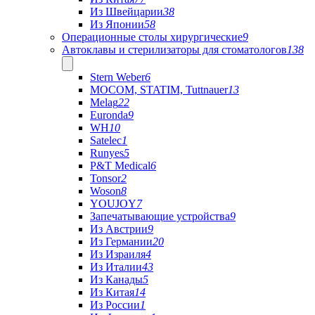
Из Швейцарии
38
Из Японии
58
Операционные столы хирургические
9
Автоклавы и стерилизаторы для стоматологов
138
Stern Weber
6
MOCOM, STATIM, Tuttnauer
13
Melag
22
Euronda
9
WH
10
Satelec
1
Runyes
5
P&T Medical
6
Tonsor
2
Woson
8
YOUJOY
7
Запечатывающие устройства
9
Из Австрии
9
Из Германии
20
Из Израиля
4
Из Италии
43
Из Канады
5
Из Китая
14
Из России
1