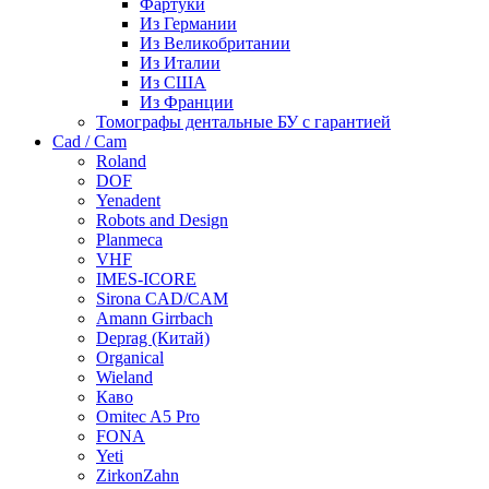
Фартуки
Из Германии
Из Великобритании
Из Италии
Из США
Из Франции
Томографы дентальные БУ с гарантией
Cad / Cam
Roland
DOF
Yenadent
Robots and Design
Planmeca
VHF
IMES-ICORE
Sirona CAD/CAM
Amann Girrbach
Deprag (Китай)
Organical
Wieland
Каво
Omitec A5 Pro
FONA
Yeti
ZirkonZahn