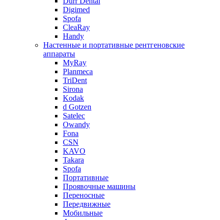
Durr Dental
Digimed
Spofa
CleaRay
Handy
Настенные и портативные рентгеновские
аппараты
MyRay
Planmeca
TriDent
Sirona
Kodak
d Gotzen
Satelec
Owandy
Fona
CSN
KAVO
Takara
Spofa
Портативные
Проявочные машины
Переносные
Передвижные
Мобильные