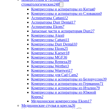
стоматологические
248
Компрессоры и аспираторы из Китая
0
Компрессоры и аспираторы из Словакии
0
Аспираторы Cattani
12
Аспираторы Durr Dental
17
Аспираторы Ekom
7
Запасные части к аспираторам Durr
27
Компрессоры Ajax
6
Компрессоры Cattani
11
Компрессоры Durr Dental
10
Компрессоры Ekom
25
Компрессоры Kaeser
18
Компрессоры MGF
36
Компрессоры Remeza
39
Компрессоры Werther
3
Компрессоры Wuerwei
17
Компрессоры для Cad Cam
2
Компрессоры и аспираторы из Белоруссии
39
Компрессоры и аспираторы из Германии
71
Компрессоры и аспираторы из Италии
79
Компрессоры и аспираторы из Южной
Кореи
2
Медицинские компрессоры Ekom
17
Медицинские стулья и кресла
26