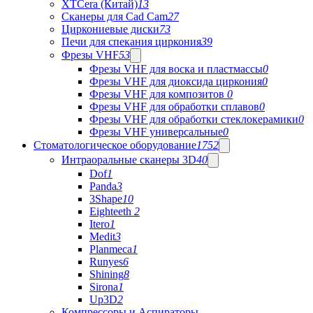
XTCera (Китай)
13
Сканеры для Cad Cam
27
Циркониевые диски
73
Печи для спекания циркония
39
Фрезы VHF
53
Фрезы VHF для воска и пластмассы
0
Фрезы VHF для диоксида циркония
0
Фрезы VHF для композитов
0
Фрезы VHF для обработки сплавов
0
Фрезы VHF для обработки стеклокерамики
0
Фрезы VHF универсальные
0
Стоматологическое оборудование
1752
Интраоральные сканеры 3D
40
Dof
1
Panda
3
3Shape
10
Eighteeth
2
Itero
1
Medit
3
Planmeca
1
Runyes
6
Shining
8
Sirona
1
Up3D
2
Компрессоры и Аспираторы