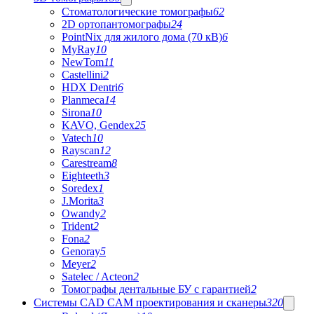
Стоматологические томографы
62
2D ортопантомографы
24
PointNix для жилого дома (70 кВ)
6
MyRay
10
NewTom
11
Castellini
2
HDX Dentri
6
Planmeca
14
Sirona
10
KAVO, Gendex
25
Vatech
10
Rayscan
12
Carestream
8
Eighteeth
3
Soredex
1
J.Morita
3
Owandy
2
Trident
2
Fona
2
Genoray
5
Meyer
2
Satelec / Acteon
2
Томографы дентальные БУ с гарантией
2
Системы CAD CAM проектирования и сканеры
320