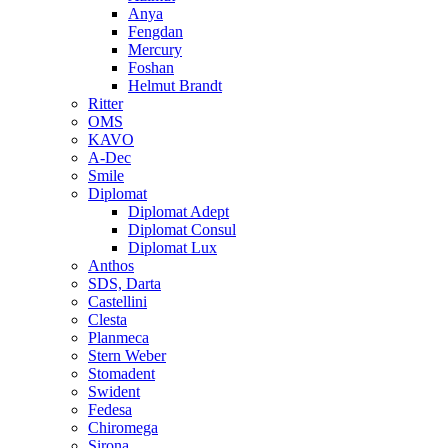
Anya
Fengdan
Mercury
Foshan
Helmut Brandt
Ritter
OMS
KAVO
A-Dec
Smile
Diplomat
Diplomat Adept
Diplomat Consul
Diplomat Lux
Anthos
SDS, Darta
Castellini
Clesta
Planmeca
Stern Weber
Stomadent
Swident
Fedesa
Chiromega
Sirona