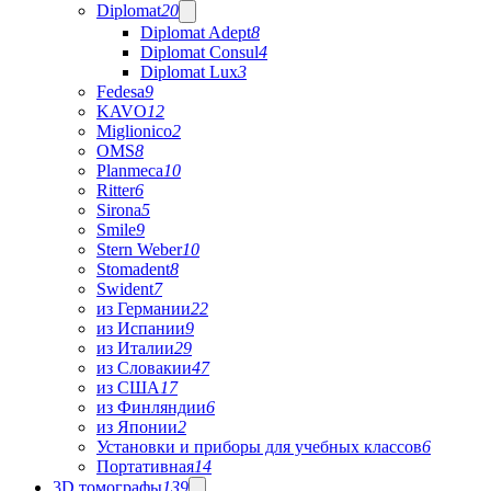
Diplomat
20
Diplomat Adept
8
Diplomat Consul
4
Diplomat Lux
3
Fedesa
9
KAVO
12
Miglionico
2
OMS
8
Planmeca
10
Ritter
6
Sirona
5
Smile
9
Stern Weber
10
Stomadent
8
Swident
7
из Германии
22
из Испании
9
из Италии
29
из Словакии
47
из США
17
из Финляндии
6
из Японии
2
Установки и приборы для учебных классов
6
Портативная
14
3D томографы
139