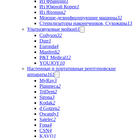
Из Франции
1
Из Южной Кореи
1
Из Японии
2
Моюще-дезинфицирующие машины
32
Стерилизаторы наконечников, Сухожары
13
Ультразвуковые мойки
61
Codyson
32
Durr
1
Euronda
4
Manfredi
2
P&T Medical
12
YOUJOY
10
Настенные и портативные рентгеновские
аппараты
161
MyRay
3
Planmeca
2
TriDent
2
Sirona
3
Kodak
2
d Gotzen
2
Owandy
1
Satelec
2
Fona
4
CSN
4
KAVO
1