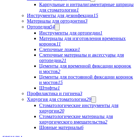
Карпульные и интралигаментарные шприцы
для стоматологии
1
Инструменты для дезинфекции
15
Материалы для ортодонтии
3
Ортопедия
54
Инструменты для ортопедии
1
Материалы для изготовления временных
коронок
11
Слепочные ложки
1
Слепочные материалы и аксессуары для
ортопедии
21
Цементы для временной фиксации коронок
и мостов
2
Цементы для постоянной фиксации коронок
и мостов
15
Штифты
1
Профилактика и гигиена
3
Хирургия для стоматологии
29
Стоматологические инструменты для
хирургии
20
Стоматологические материалы для
хирургического вмешательства
2
Шовные материалы
6