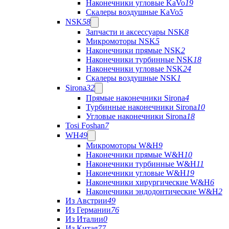
Наконечники угловые KaVo
19
Скалеры воздушные KaVo
5
NSK
58
Запчасти и аксессуары NSK
8
Микромоторы NSK
5
Наконечники прямые NSK
2
Наконечники турбинные NSK
18
Наконечники угловые NSK
24
Скалеры воздушные NSK
1
Sirona
32
Прямые наконечники Sirona
4
Турбинные наконечники Sirona
10
Угловые наконечники Sirona
18
Tosi Foshan
7
WH
49
Микромоторы W&H
9
Наконечники прямые W&H
10
Наконечники турбинные W&H
11
Наконечники угловые W&H
19
Наконечники хирургические W&H
6
Наконечники эндодонтические W&H
2
Из Австрии
49
Из Германии
76
Из Италии
0
Из Китая
77