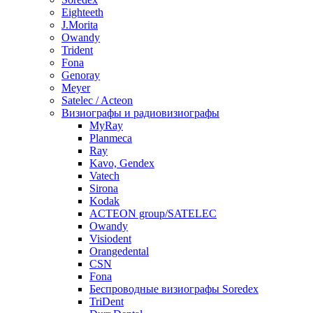
Eighteeth
J.Morita
Owandy
Trident
Fona
Genoray
Meyer
Satelec / Acteon
Визиографы и радиовизиографы
MyRay
Planmeca
Ray
Kavo, Gendex
Vatech
Sirona
Kodak
ACTEON group/SATELEC
Owandy
Visiodent
Orangedental
CSN
Fona
Беспроводные визиографы Soredex
TriDent