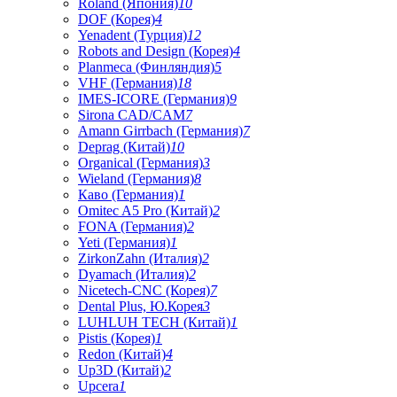
Roland (Япония)
10
DOF (Корея)
4
Yenadent (Турция)
12
Robots and Design (Корея)
4
Planmeca (Финляндия)
5
VHF (Германия)
18
IMES-ICORE (Германия)
9
Sirona CAD/CAM
7
Amann Girrbach (Германия)
7
Deprag (Китай)
10
Organical (Германия)
3
Wieland (Германия)
8
Каво (Германия)
1
Omitec A5 Pro (Китай)
2
FONA (Германия)
2
Yeti (Германия)
1
ZirkonZahn (Италия)
2
Dyamach (Италия)
2
Nicetech-CNC (Корея)
7
Dental Plus, Ю.Корея
3
LUHLUH TECH (Китай)
1
Pistis (Корея)
1
Redon (Китай)
4
Up3D (Китай)
2
Upcera
1