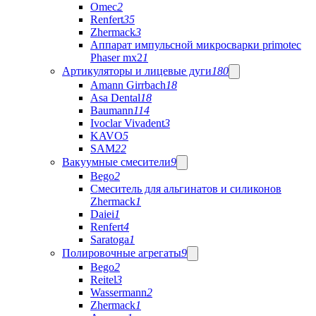
Omec
2
Renfert
35
Zhermack
3
Аппарат импульсной микросварки primotec
Phaser mx2
1
Артикуляторы и лицевые дуги
180
Amann Girrbach
18
Asa Dental
18
Baumann
114
Ivoclar Vivadent
3
KAVO
5
SAM
22
Вакуумные смесители
9
Bego
2
Cмеситель для альгинатов и силиконов
Zhermack
1
Daiei
1
Renfert
4
Saratoga
1
Полировочные агрегаты
9
Bego
2
Reitel
3
Wassermann
2
Zhermack
1