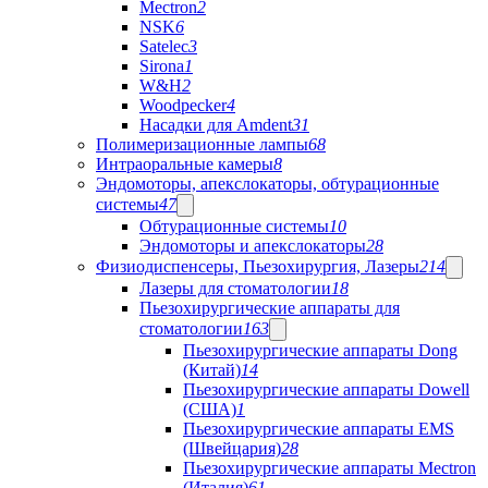
Mectron
2
NSK
6
Satelec
3
Sirona
1
W&H
2
Woodpecker
4
Насадки для Amdent
31
Полимеризационные лампы
68
Интраоральные камеры
8
Эндомоторы, апекслокаторы, обтурационные
системы
47
Обтурационные системы
10
Эндомоторы и апекслокаторы
28
Физиодиспенсеры, Пьезохирургия, Лазеры
214
Лазеры для стоматологии
18
Пьезохирургические аппараты для
стоматологии
163
Пьезохирургические аппараты Dong
(Китай)
14
Пьезохирургические аппараты Dowell
(США)
1
Пьезохирургические аппараты EMS
(Швейцария)
28
Пьезохирургические аппараты Mectron
(Италия)
61