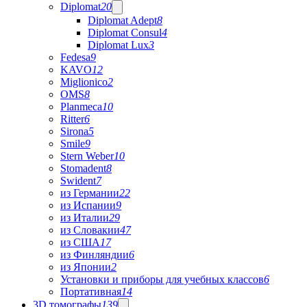
Diplomat
20
Diplomat Adept
8
Diplomat Consul
4
Diplomat Lux
3
Fedesa
9
KAVO
12
Miglionico
2
OMS
8
Planmeca
10
Ritter
6
Sirona
5
Smile
9
Stern Weber
10
Stomadent
8
Swident
7
из Германии
22
из Испании
9
из Италии
29
из Словакии
47
из США
17
из Финляндии
6
из Японии
2
Установки и приборы для учебных классов
6
Портативная
14
3D томографы
139