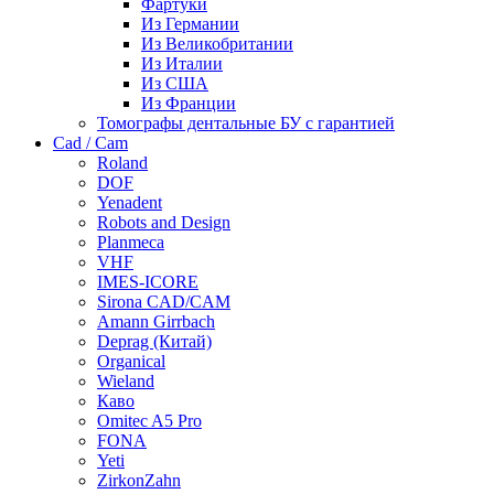
Фартуки
Из Германии
Из Великобритании
Из Италии
Из США
Из Франции
Томографы дентальные БУ с гарантией
Cad / Cam
Roland
DOF
Yenadent
Robots and Design
Planmeca
VHF
IMES-ICORE
Sirona CAD/CAM
Amann Girrbach
Deprag (Китай)
Organical
Wieland
Каво
Omitec A5 Pro
FONA
Yeti
ZirkonZahn