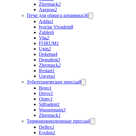
Zhermack
2
Аверон
2
Печи для обжига керамики
36
Addin
1
Ivoclar Vivadent
8
Zubler
6
Vita
2
FORUM
1
Ugin
2
Dekema
4
Degudent
3
Zhermack
2
Restart
1
Upcera
1
Зуботехнические прессы
8
Bego
1
Dreve
1
Omec
1
Silfradent
1
Wassermann
3
Zhermack
1
Термоинжекционные прессы
6
Deflex
1
Evolon
1