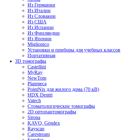
Из Германии
Из Италии
Из Словакии
Из США
Из Испании
Из Финляндии
Из Японии
Miglionico
Установки и приборы для учебных классов
Портативная
3D томографы
Castellini
MyRay
NewTom
Planmeca
PointNix для жилого дома (70 кВ)
HDX Dentri
Vatech
Стоматологические томографы
2D ортопантомографы
Sirona
KAVO, Gendex
Rayscan
Carestream
Soredex