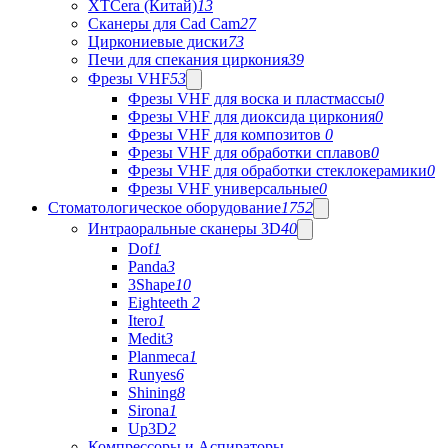
XTCera (Китай)
13
Сканеры для Cad Cam
27
Циркониевые диски
73
Печи для спекания циркония
39
Фрезы VHF
53
Фрезы VHF для воска и пластмассы
0
Фрезы VHF для диоксида циркония
0
Фрезы VHF для композитов
0
Фрезы VHF для обработки сплавов
0
Фрезы VHF для обработки стеклокерамики
0
Фрезы VHF универсальные
0
Стоматологическое оборудование
1752
Интраоральные сканеры 3D
40
Dof
1
Panda
3
3Shape
10
Eighteeth
2
Itero
1
Medit
3
Planmeca
1
Runyes
6
Shining
8
Sirona
1
Up3D
2
Компрессоры и Аспираторы