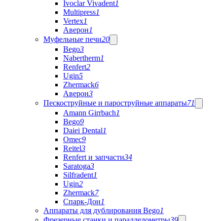
Ivoclar Vivadent
1
Multipress
1
Vertex
1
Аверон
1
Муфельные печи
20
Bego
3
Nabertherm
1
Renfert
2
Ugin
5
Zhermack
6
Аверон
3
Пескоструйные и пароструйные аппараты
71
Amann Girrbach
1
Bego
9
Daiei Dental
1
Omec
9
Reitel
3
Renfert и запчасти
34
Saratoga
3
Silfradent
1
Ugin
2
Zhermack
7
Спарк-Дон
1
Аппараты для дублирования Bego
1
Фрезерные станки и параллелометры
39