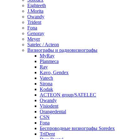
Eighteeth
J.Morita
Owandy
Trident
Fona
Genoray
Meyer
Satelec / Acteon
Визиографы и радиовизиографы
MyRay
Planmeca
Ray
Kavo, Gendex
Vatech
Sirona
Kodak
ACTEON group/SATELEC
Owandy
Visiodent
Orangedental
CSN
Fona
Беспроводные визиографы Soredex
TriDent