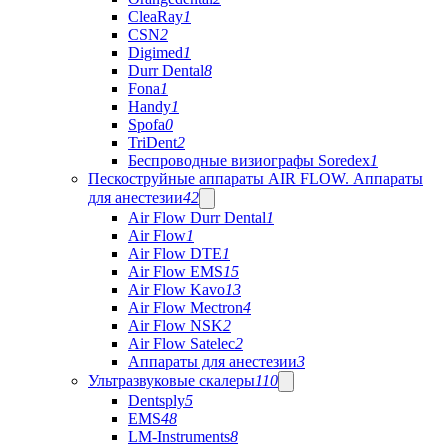
CleaRay
1
CSN
2
Digimed
1
Durr Dental
8
Fona
1
Handy
1
Spofa
0
TriDent
2
Беспроводные визиографы Soredex
1
Пескоструйные аппараты AIR FLOW. Аппараты
для анестезии
42
Air Flow Durr Dental
1
Air Flow
1
Air Flow DTE
1
Air Flow EMS
15
Air Flow Kavo
13
Air Flow Mectron
4
Air Flow NSK
2
Air Flow Satelec
2
Аппараты для анестезии
3
Ультразвуковые скалеры
110
Dentsply
5
EMS
48
LM-Instruments
8