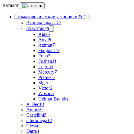
Каталог
Стоматологические установки
252
Эконом класса
17
из Китая
78
Ajax
5
Anya
8
Azimut
7
Fengdan
13
Fona
7
Foshan
11
Legrin
3
Mercury
7
Premier
7
Siger
2
Victor
2
Woson
5
Helmut Brandt
1
A-Dec
13
Anthos
9
Castellini
5
Chiromega
12
Clesta
2
Darta
4