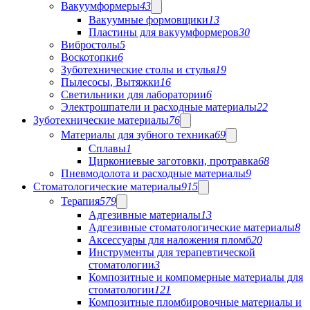
Вакуумформеры
43
Вакуумные формовщики
13
Пластины для вакуумформеров
30
Вибростолы
5
Воскотопки
6
Зуботехнические столы и стулья
19
Пылесосы, Вытяжки
16
Светильники для лаборатории
6
Электрошпатели и расходные материалы
22
Зуботехнические материалы
76
Материалы для зубного техника
69
Сплавы
1
Циркониевые заготовки, протравка
68
Пневмодолота и расходные материалы
9
Стоматологические материалы
915
Терапия
579
Адгезивные материалы
13
Адгезивные стоматологические материалы
8
Аксессуары для наложения пломб
20
Инструменты для терапевтической
стоматологии
3
Композитные и компомерные материалы для
стоматологии
121
Композитные пломбировочные материалы и