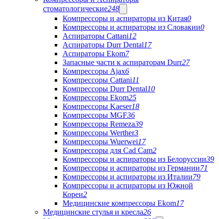
стоматологические
248
Компрессоры и аспираторы из Китая
0
Компрессоры и аспираторы из Словакии
0
Аспираторы Cattani
12
Аспираторы Durr Dental
17
Аспираторы Ekom
7
Запасные части к аспираторам Durr
27
Компрессоры Ajax
6
Компрессоры Cattani
11
Компрессоры Durr Dental
10
Компрессоры Ekom
25
Компрессоры Kaeser
18
Компрессоры MGF
36
Компрессоры Remeza
39
Компрессоры Werther
3
Компрессоры Wuerwei
17
Компрессоры для Cad Cam
2
Компрессоры и аспираторы из Белоруссии
39
Компрессоры и аспираторы из Германии
71
Компрессоры и аспираторы из Италии
79
Компрессоры и аспираторы из Южной
Кореи
2
Медицинские компрессоры Ekom
17
Медицинские стулья и кресла
26