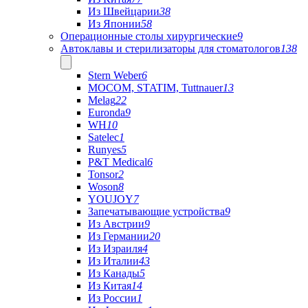
Из Швейцарии
38
Из Японии
58
Операционные столы хирургические
9
Автоклавы и стерилизаторы для стоматологов
138
Stern Weber
6
MOCOM, STATIM, Tuttnauer
13
Melag
22
Euronda
9
WH
10
Satelec
1
Runyes
5
P&T Medical
6
Tonsor
2
Woson
8
YOUJOY
7
Запечатывающие устройства
9
Из Австрии
9
Из Германии
20
Из Израиля
4
Из Италии
43
Из Канады
5
Из Китая
14
Из России
1