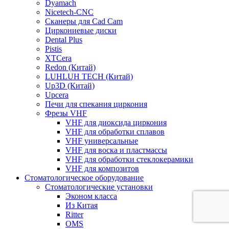
Dyamach
Nicetech-CNC
Сканеры для Cad Cam
Циркониевые диски
Dental Plus
Pistis
XTCera
Redon (Китай)
LUHLUH TECH (Китай)
Up3D (Китай)
Upcera
Печи для спекания циркония
Фрезы VHF
VHF для диоксида циркония
VHF для обработки сплавов
VHF универсальные
VHF для воска и пластмассы
VHF для обработки стеклокерамики
VHF для композитов
Стоматологическое оборудование
Стоматологические установки
Эконом класса
Из Китая
Ritter
OMS