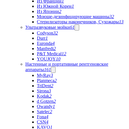
Из Франции
1
Из Южной Кореи
1
Из Японии
2
Моюще-дезинфицирующие машины
32
Стерилизаторы наконечников, Сухожары
13
Ультразвуковые мойки
61
Codyson
32
Durr
1
Euronda
4
Manfredi
2
P&T Medical
12
YOUJOY
10
Настенные и портативные рентгеновские
аппараты
161
MyRay
3
Planmeca
2
TriDent
2
Sirona
3
Kodak
2
d Gotzen
2
Owandy
1
Satelec
2
Fona
4
CSN
4
KAVO
1