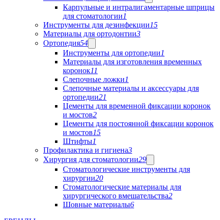
Карпульные и интралигаментарные шприцы
для стоматологии
1
Инструменты для дезинфекции
15
Материалы для ортодонтии
3
Ортопедия
54
Инструменты для ортопедии
1
Материалы для изготовления временных
коронок
11
Слепочные ложки
1
Слепочные материалы и аксессуары для
ортопедии
21
Цементы для временной фиксации коронок
и мостов
2
Цементы для постоянной фиксации коронок
и мостов
15
Штифты
1
Профилактика и гигиена
3
Хирургия для стоматологии
29
Стоматологические инструменты для
хирургии
20
Стоматологические материалы для
хирургического вмешательства
2
Шовные материалы
6