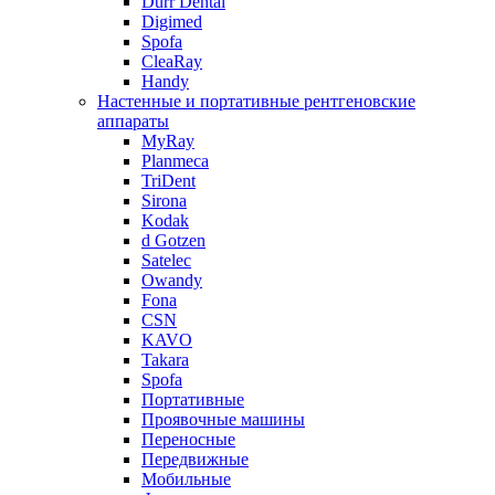
Durr Dental
Digimed
Spofa
CleaRay
Handy
Настенные и портативные рентгеновские
аппараты
MyRay
Planmeca
TriDent
Sirona
Kodak
d Gotzen
Satelec
Owandy
Fona
CSN
KAVO
Takara
Spofa
Портативные
Проявочные машины
Переносные
Передвижные
Мобильные