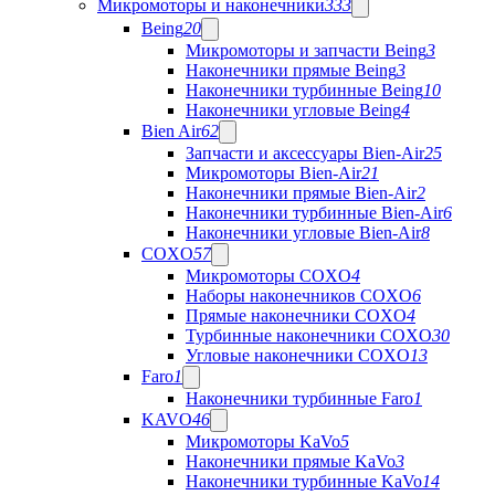
Микромоторы и наконечники
333
Being
20
Микромоторы и запчасти Being
3
Наконечники прямые Being
3
Наконечники турбинные Being
10
Наконечники угловые Being
4
Bien Air
62
Запчасти и аксессуары Bien-Air
25
Микромоторы Bien-Air
21
Наконечники прямые Bien-Air
2
Наконечники турбинные Bien-Air
6
Наконечники угловые Bien-Air
8
COXO
57
Микромоторы COXO
4
Наборы наконечников COXO
6
Прямые наконечники COXO
4
Турбинные наконечники COXO
30
Угловые наконечники COXO
13
Faro
1
Наконечники турбинные Faro
1
KAVO
46
Микромоторы KaVo
5
Наконечники прямые KaVo
3
Наконечники турбинные KaVo
14