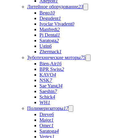
Аверон
1
Литейное оборудование
23
Bego
10
Degudent
1
Ivoclar Vivadent
0
Manfredi
2
Pi Dental
1
Saratoga
2
Ugin
6
Zhermack
1
Зуботехнические моторы
75
Bien-Air
16
BPR Swiss
2
KAVO
4
NSK
7
Sae Yang
34
Saeshin
7
Schick
4
WH
1
Полимеризаторы
17
Dreve
6
Major
1
Omec
1
Saratoga
4
Vertex
1