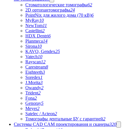
Стоматологические томографы
62
2D ортопантомографы
24
PointNix для жилого дома (70 кВ)
6
MyRay
10
NewTom
11
Castellini
2
HDX Dentri
6
Planmeca
14
Sirona
10
KAVO, Gendex
25
Vatech
10
Rayscan
12
Carestream
8
Eighteeth
3
Soredex
1
J.Morita
3
Owandy
2
Trident
2
Fona
2
Genoray
5
Meyer
2
Satelec / Acteon
2
Томографы дентальные БУ с гарантией
2
Системы CAD CAM проектирования и сканеры
320