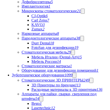
Дефибрилляторы
5
Имплантология
1
Микроскопы стоматологические
21
CJ-Optik
6
Carl Zeiss
7
KAVO
3
Zumax
2
Наркозные аппараты
8
Пародонтологические аппараты
38
Durr Dental
18
FotoSan для дезинфекции
19
Стоматологическая мебель
29
Мебель Италии (Dental-Art)
15
Мебель России
14
Стоматологические матрасы
1
Оборудование для дезинфекции помещений
1
Зуботехническое оборудование
1099
Стоматологические 3D ПРИНТЕРЫ
249
3D Принтеры по брендам
113
Расходные материалы к 3D принтерам
136
Аппараты для пайки, сварки, сверления под
штифты
54
Bego
1
Lasertechnic
12