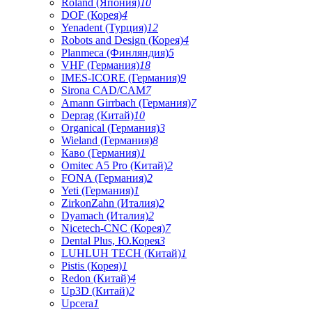
Roland (Япония)
10
DOF (Корея)
4
Yenadent (Турция)
12
Robots and Design (Корея)
4
Planmeca (Финляндия)
5
VHF (Германия)
18
IMES-ICORE (Германия)
9
Sirona CAD/CAM
7
Amann Girrbach (Германия)
7
Deprag (Китай)
10
Organical (Германия)
3
Wieland (Германия)
8
Каво (Германия)
1
Omitec A5 Pro (Китай)
2
FONA (Германия)
2
Yeti (Германия)
1
ZirkonZahn (Италия)
2
Dyamach (Италия)
2
Nicetech-CNC (Корея)
7
Dental Plus, Ю.Корея
3
LUHLUH TECH (Китай)
1
Pistis (Корея)
1
Redon (Китай)
4
Up3D (Китай)
2
Upcera
1