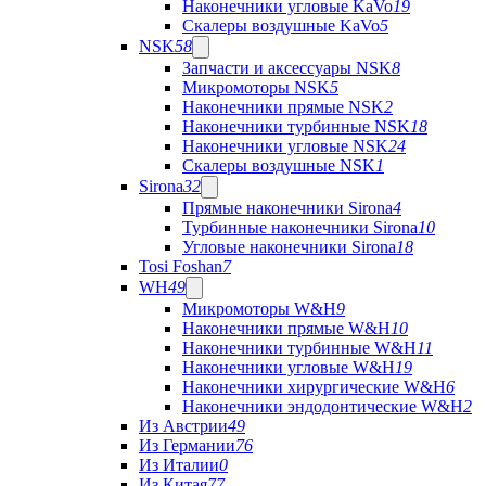
Наконечники угловые KaVo
19
Скалеры воздушные KaVo
5
NSK
58
Запчасти и аксессуары NSK
8
Микромоторы NSK
5
Наконечники прямые NSK
2
Наконечники турбинные NSK
18
Наконечники угловые NSK
24
Скалеры воздушные NSK
1
Sirona
32
Прямые наконечники Sirona
4
Турбинные наконечники Sirona
10
Угловые наконечники Sirona
18
Tosi Foshan
7
WH
49
Микромоторы W&H
9
Наконечники прямые W&H
10
Наконечники турбинные W&H
11
Наконечники угловые W&H
19
Наконечники хирургические W&H
6
Наконечники эндодонтические W&H
2
Из Австрии
49
Из Германии
76
Из Италии
0
Из Китая
77