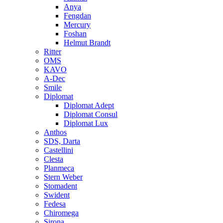
Anya
Fengdan
Mercury
Foshan
Helmut Brandt
Ritter
OMS
KAVO
A-Dec
Smile
Diplomat
Diplomat Adept
Diplomat Consul
Diplomat Lux
Anthos
SDS, Darta
Castellini
Clesta
Planmeca
Stern Weber
Stomadent
Swident
Fedesa
Chiromega
Sirona