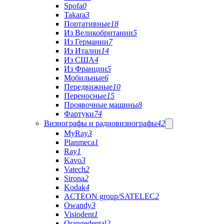
Spofa
0
Takara
3
Портативные
18
Из Великобритании
5
Из Германии
7
Из Италии
14
Из США
4
Из Франции
5
Мобильные
6
Передвижные
10
Переносные
15
Проявочные машины
8
Фартуки
74
Визиографы и радиовизиографы
42
MyRay
3
Planmeca
1
Ray
1
Kavo
3
Vatech
2
Sirona
2
Kodak
4
ACTEON group/SATELEC
2
Owandy
3
Visiodent
1
Orangedental
2