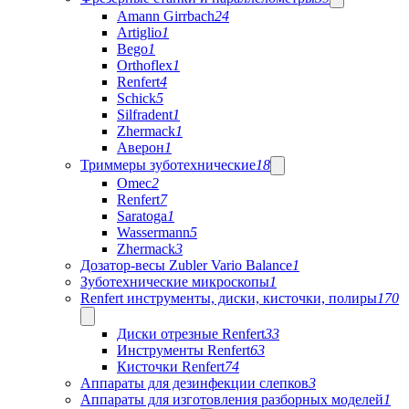
Amann Girrbach
24
Artiglio
1
Bego
1
Orthoflex
1
Renfert
4
Schick
5
Silfradent
1
Zhermack
1
Аверон
1
Триммеры зуботехнические
18
Omec
2
Renfert
7
Saratoga
1
Wassermann
5
Zhermack
3
Дозатор-весы Zubler Vario Balance
1
Зуботехнические микроскопы
1
Renfert инструменты, диски, кисточки, полиры
170
Диски отрезные Renfert
33
Инструменты Renfert
63
Кисточки Renfert
74
Аппараты для дезинфекции слепков
3
Аппараты для изготовления разборных моделей
1