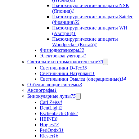
Пьезохирургические аппараты NSK
(Япония)
1
Пьезохирургические аппараты Satelec
(Франция)
55
Пьезохирургические аппараты WH
(Австрия)
1
Пьезохирургические аппараты
Woodpecker (Китай)
1
Физиодиспенсеры
32
Электрокоагуляторы
1
Светильники стоматологические
30
Светильники D-Tec
15
Светильники Натурлайт
1
Светильники Эмалед (операционные)
14
Отбеливающие системы
3
Аксиографы
1
Бинокулярные лупы
75
Carl Zeiss
4
DentLight
2
Eschenbach Optik
1
HEINE
8
Hogies
13
PeriOptix
31
Riester
16