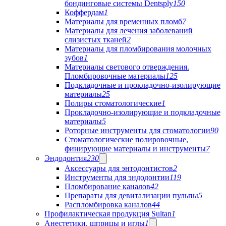
бондинговые системы Dentsply
150
Коффердам
1
Материалы для временных пломб
7
Материалы для лечения заболеваний
слизистых тканей
2
Материалы для пломбирования молочных
зубов
1
Материалы светового отверждения.
Пломбировочные материалы
125
Подкладочные и прокладочно-изолирующие
материалы
25
Полиры стоматологические
1
Прокладочно-изолирующие и подкладочные
материалы
5
Роторные инструменты для стоматологии
90
Стоматологические полировочные,
финирующие материалы и инструменты
7
Эндодонтия
230
Аксессуары для энтодонтистов
2
Инструменты для эндодонтии
119
Пломбирование каналов
42
Препараты для девитализации пульпы
5
Распломбировка каналов
44
Профилактическая продукция Sultan
1
Анестетики, шприцы и иглы
1