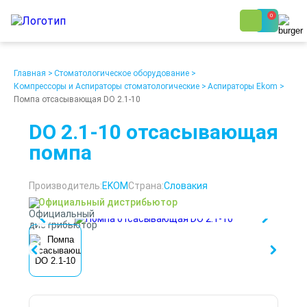
0
8 (800) 250-48-06
Ежедневно с 9:00 до 19:00
Главная
>
Стоматологическое оборудование
>
Компрессоры и Аспираторы стоматологические
>
Аспираторы Ekom
>
Помпа отсасывающая DO 2.1-10
DO 2.1-10 отсасывающая
помпа
О компании
Возврат
Доставка
Статьи
Производитель:
EKOM
Страна:
Словакия
Кредит/Лизинг
Наши клиенты
Официальный дистрибьютор
Проект клиники
Контакты