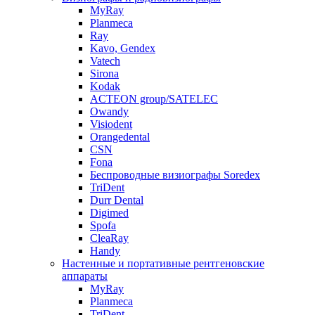
MyRay
Planmeca
Ray
Kavo, Gendex
Vatech
Sirona
Kodak
ACTEON group/SATELEC
Owandy
Visiodent
Orangedental
CSN
Fona
Беспроводные визиографы Soredex
TriDent
Durr Dental
Digimed
Spofa
CleaRay
Handy
Настенные и портативные рентгеновские
аппараты
MyRay
Planmeca
TriDent