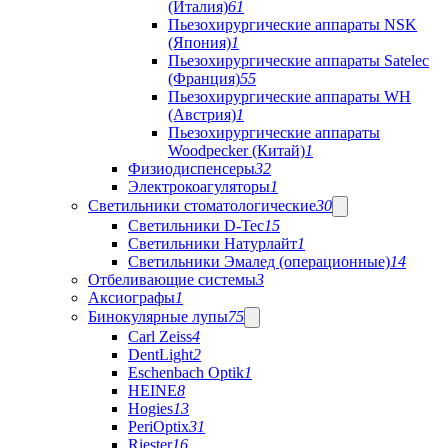
(Италия)
61
Пьезохирургические аппараты NSK
(Япония)
1
Пьезохирургические аппараты Satelec
(Франция)
55
Пьезохирургические аппараты WH
(Австрия)
1
Пьезохирургические аппараты
Woodpecker (Китай)
1
Физиодиспенсеры
32
Электрокоагуляторы
1
Светильники стоматологические
30
Светильники D-Tec
15
Светильники Натурлайт
1
Светильники Эмалед (операционные)
14
Отбеливающие системы
3
Аксиографы
1
Бинокулярные лупы
75
Carl Zeiss
4
DentLight
2
Eschenbach Optik
1
HEINE
8
Hogies
13
PeriOptix
31
Riester
16