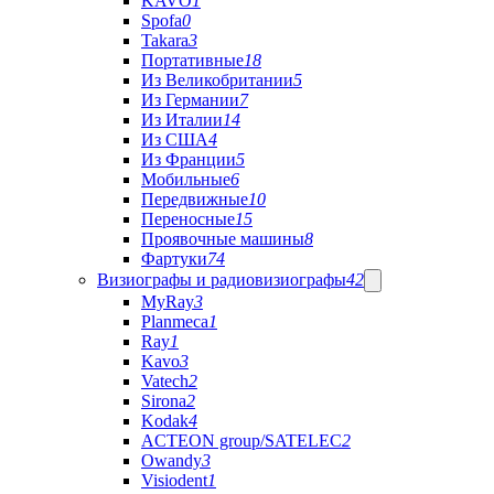
KAVO
1
Spofa
0
Takara
3
Портативные
18
Из Великобритании
5
Из Германии
7
Из Италии
14
Из США
4
Из Франции
5
Мобильные
6
Передвижные
10
Переносные
15
Проявочные машины
8
Фартуки
74
Визиографы и радиовизиографы
42
MyRay
3
Planmeca
1
Ray
1
Kavo
3
Vatech
2
Sirona
2
Kodak
4
ACTEON group/SATELEC
2
Owandy
3
Visiodent
1