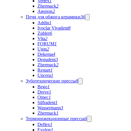
Vertex
1
Zhermack
2
Аверон
2
Печи для обжига керамики
36
Addin
1
Ivoclar Vivadent
8
Zubler
6
Vita
2
FORUM
1
Ugin
2
Dekema
4
Degudent
3
Zhermack
2
Restart
1
Upcera
1
Зуботехнические прессы
8
Bego
1
Dreve
1
Omec
1
Silfradent
1
Wassermann
3
Zhermack
1
Термоинжекционные прессы
6
Deflex
1
Evolon
1