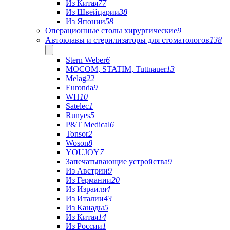
Из Китая
77
Из Швейцарии
38
Из Японии
58
Операционные столы хирургические
9
Автоклавы и стерилизаторы для стоматологов
138
Stern Weber
6
MOCOM, STATIM, Tuttnauer
13
Melag
22
Euronda
9
WH
10
Satelec
1
Runyes
5
P&T Medical
6
Tonsor
2
Woson
8
YOUJOY
7
Запечатывающие устройства
9
Из Австрии
9
Из Германии
20
Из Израиля
4
Из Италии
43
Из Канады
5
Из Китая
14
Из России
1