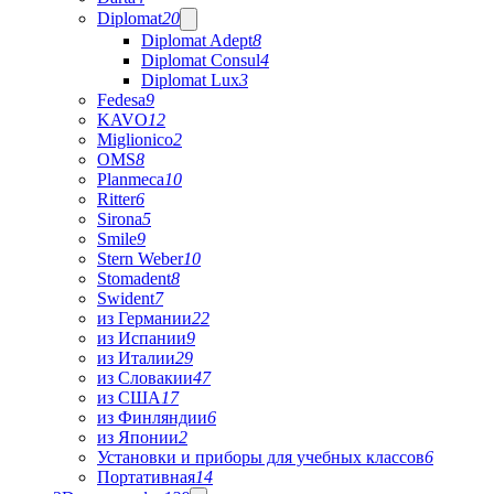
Diplomat
20
Diplomat Adept
8
Diplomat Consul
4
Diplomat Lux
3
Fedesa
9
KAVO
12
Miglionico
2
OMS
8
Planmeca
10
Ritter
6
Sirona
5
Smile
9
Stern Weber
10
Stomadent
8
Swident
7
из Германии
22
из Испании
9
из Италии
29
из Словакии
47
из США
17
из Финляндии
6
из Японии
2
Установки и приборы для учебных классов
6
Портативная
14