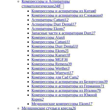
Компрессоры и Аспираторы
стоматологические
248
Компрессоры и аспираторы из Китая
0
Компрессоры и аспираторы из Словакии
0
Аспираторы Cattani
12
Аспираторы Durr Dental
17
Аспираторы Ekom
7
Запасные части к аспираторам Durr
27
Компрессоры Ajax
6
Компрессоры Cattani
11
Компрессоры Durr Dental
10
Компрессоры Ekom
25
Компрессоры Kaeser
18
Компрессоры MGF
36
Компрессоры Remeza
39
Компрессоры Werther
3
Компрессоры Wuerwei
17
Компрессоры для Cad Cam
2
Компрессоры и аспираторы из Белоруссии
39
Компрессоры и аспираторы из Германии
71
Компрессоры и аспираторы из Италии
79
Компрессоры и аспираторы из Южной
Кореи
2
Медицинские компрессоры Ekom
17
Медицинские стулья и кресла
26