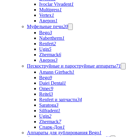
Ivoclar Vivadent
1
Multipress
1
Vertex
1
Аверон
1
Муфельные печи
20
Bego
3
Nabertherm
1
Renfert
2
Ugin
5
Zhermack
6
Аверон
3
Пескоструйные и пароструйные аппараты
71
Amann Girrbach
1
Bego
9
Daiei Dental
1
Omec
9
Reitel
3
Renfert и запчасти
34
Saratoga
3
Silfradent
1
Ugin
2
Zhermack
7
Спарк-Дон
1
Аппараты для дублирования Bego
1