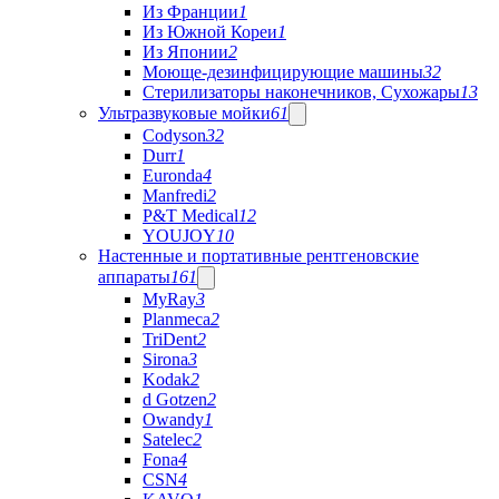
Из Франции
1
Из Южной Кореи
1
Из Японии
2
Моюще-дезинфицирующие машины
32
Стерилизаторы наконечников, Сухожары
13
Ультразвуковые мойки
61
Codyson
32
Durr
1
Euronda
4
Manfredi
2
P&T Medical
12
YOUJOY
10
Настенные и портативные рентгеновские
аппараты
161
MyRay
3
Planmeca
2
TriDent
2
Sirona
3
Kodak
2
d Gotzen
2
Owandy
1
Satelec
2
Fona
4
CSN
4