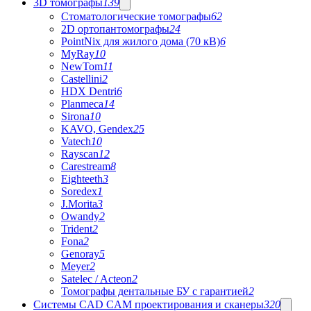
3D томографы
139
Стоматологические томографы
62
2D ортопантомографы
24
PointNix для жилого дома (70 кВ)
6
MyRay
10
NewTom
11
Castellini
2
HDX Dentri
6
Planmeca
14
Sirona
10
KAVO, Gendex
25
Vatech
10
Rayscan
12
Carestream
8
Eighteeth
3
Soredex
1
J.Morita
3
Owandy
2
Trident
2
Fona
2
Genoray
5
Meyer
2
Satelec / Acteon
2
Томографы дентальные БУ с гарантией
2
Системы CAD CAM проектирования и сканеры
320