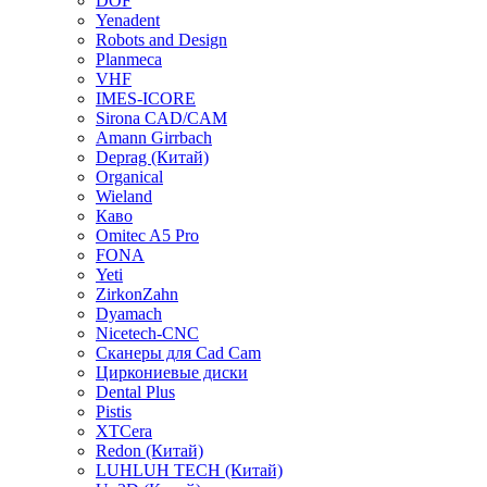
DOF
Yenadent
Robots and Design
Planmeca
VHF
IMES-ICORE
Sirona CAD/CAM
Amann Girrbach
Deprag (Китай)
Organical
Wieland
Каво
Omitec A5 Pro
FONA
Yeti
ZirkonZahn
Dyamach
Nicetech-CNC
Сканеры для Cad Cam
Циркониевые диски
Dental Plus
Pistis
XTCera
Redon (Китай)
LUHLUH TECH (Китай)