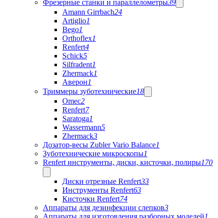
Фрезерные станки и параллелометры
39
Amann Girrbach
24
Artiglio
1
Bego
1
Orthoflex
1
Renfert
4
Schick
5
Silfradent
1
Zhermack
1
Аверон
1
Триммеры зуботехнические
18
Omec
2
Renfert
7
Saratoga
1
Wassermann
5
Zhermack
3
Дозатор-весы Zubler Vario Balance
1
Зуботехнические микроскопы
1
Renfert инструменты, диски, кисточки, полиры
170
Диски отрезные Renfert
33
Инструменты Renfert
63
Кисточки Renfert
74
Аппараты для дезинфекции слепков
3
Аппараты для изготовления разборных моделей
1