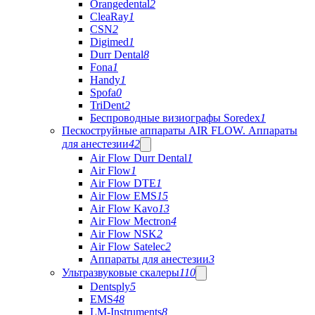
Orangedental
2
CleaRay
1
CSN
2
Digimed
1
Durr Dental
8
Fona
1
Handy
1
Spofa
0
TriDent
2
Беспроводные визиографы Soredex
1
Пескоструйные аппараты AIR FLOW. Аппараты
для анестезии
42
Air Flow Durr Dental
1
Air Flow
1
Air Flow DTE
1
Air Flow EMS
15
Air Flow Kavo
13
Air Flow Mectron
4
Air Flow NSK
2
Air Flow Satelec
2
Аппараты для анестезии
3
Ультразвуковые скалеры
110
Dentsply
5
EMS
48
LM-Instruments
8