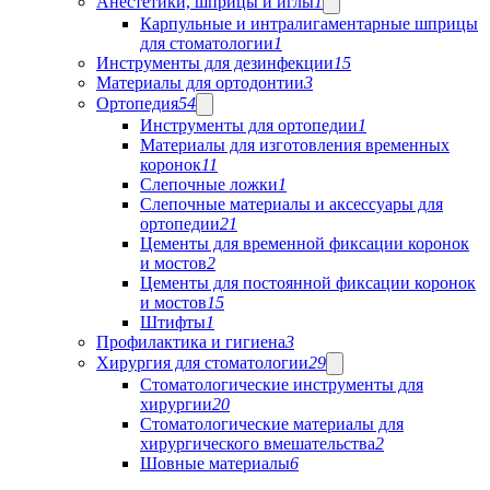
Анестетики, шприцы и иглы
1
Карпульные и интралигаментарные шприцы
для стоматологии
1
Инструменты для дезинфекции
15
Материалы для ортодонтии
3
Ортопедия
54
Инструменты для ортопедии
1
Материалы для изготовления временных
коронок
11
Слепочные ложки
1
Слепочные материалы и аксессуары для
ортопедии
21
Цементы для временной фиксации коронок
и мостов
2
Цементы для постоянной фиксации коронок
и мостов
15
Штифты
1
Профилактика и гигиена
3
Хирургия для стоматологии
29
Стоматологические инструменты для
хирургии
20
Стоматологические материалы для
хирургического вмешательства
2
Шовные материалы
6