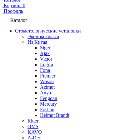
Корзина
0
Профиль
Каталог
Стоматологические установки
Эконом класса
Из Китая
Siger
Ajax
Victor
Legrin
Fona
Premier
Woson
Azimut
Anya
Fengdan
Mercury
Foshan
Helmut Brandt
Ritter
OMS
KAVO
A-Dec