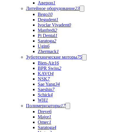
Аверон
1
Литейное оборудование
23
Bego
10
Degudent
1
Ivoclar Vivadent
0
Manfredi
2
Pi Dental
1
Saratoga
2
Ugin
6
Zhermack
1
Зуботехнические моторы
75
Bien-Air
16
BPR Swiss
2
KAVO
4
NSK
7
Sae Yang
34
Saeshin
7
Schick
4
WH
1
Полимеризаторы
17
Dreve
6
Major
1
Omec
1
Saratoga
4