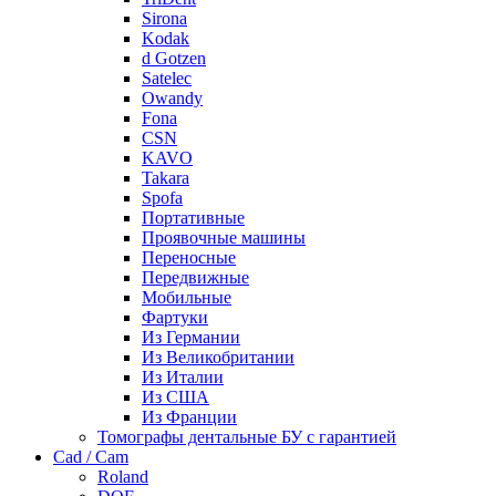
Sirona
Kodak
d Gotzen
Satelec
Owandy
Fona
CSN
KAVO
Takara
Spofa
Портативные
Проявочные машины
Переносные
Передвижные
Мобильные
Фартуки
Из Германии
Из Великобритании
Из Италии
Из США
Из Франции
Томографы дентальные БУ с гарантией
Cad / Cam
Roland