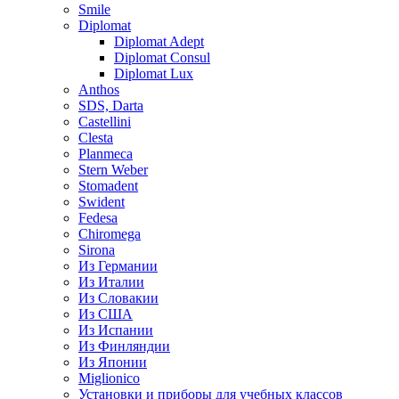
Smile
Diplomat
Diplomat Adept
Diplomat Consul
Diplomat Lux
Anthos
SDS, Darta
Castellini
Clesta
Planmeca
Stern Weber
Stomadent
Swident
Fedesa
Chiromega
Sirona
Из Германии
Из Италии
Из Словакии
Из США
Из Испании
Из Финляндии
Из Японии
Miglionico
Установки и приборы для учебных классов