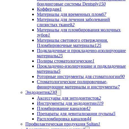
бондинговые системы Dentsply
150
Коффердам
1
Материалы для временных пломб
7
Материалы для лечения заболеваний
слизистых тканей
2
Материалы для пломбирования молочных
зубов
1
Материалы светового отверждения.
Пломбировочные материалы
125
Подкладочные и прокладочно-изолирующие
материалы
25
Полиры стоматологические
1
Прокладочно-изолирующие и подкладочные
материалы
5
Роторные инструменты для стоматологии
90
Стоматологические полировочные,
финирующие материалы и инструменты
7
Эндодонтия
230
Аксессуары для энтодонтистов
2
Инструменты для эндодонтии
119
Пломбирование каналов
42
Препараты для девитализации пульпы
5
Распломбировка каналов
44
Профилактическая продукция Sultan
1