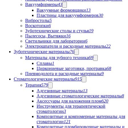
Вакуумформеры
43
Вакуумные формовщики
13
Пластины для вакуумформеров
30
Вибростолы
5
Воскотопки
6
Зуботехнические столы и стулья
19
Пылесосы, Вытяжки
16
Светильники для лаборатории
6
Электрошпатели и расходные материалы
22
Зуботехнические материалы
76
Материалы для зубного техника
69
Сплавы
1
Циркониевые заготовки, протравка
68
Пневмодолота и расходные материалы
9
Стоматологические материалы
915
Терапия
579
Адгезивные материалы
13
Адгезивные стоматологические материалы
8
Аксессуары для наложения пломб
20
Инструменты для терапевтической
стоматологии
3
Композитные и компомерные материалы для
стоматологии
121
Композитные пломбировочные материалы и