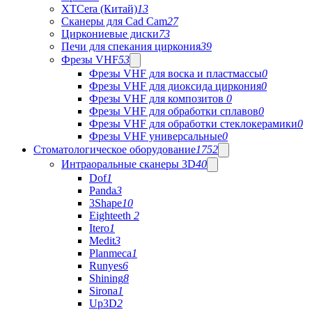
XTCera (Китай)
13
Сканеры для Cad Cam
27
Циркониевые диски
73
Печи для спекания циркония
39
Фрезы VHF
53
Фрезы VHF для воска и пластмассы
0
Фрезы VHF для диоксида циркония
0
Фрезы VHF для композитов
0
Фрезы VHF для обработки сплавов
0
Фрезы VHF для обработки стеклокерамики
0
Фрезы VHF универсальные
0
Стоматологическое оборудование
1752
Интраоральные сканеры 3D
40
Dof
1
Panda
3
3Shape
10
Eighteeth
2
Itero
1
Medit
3
Planmeca
1
Runyes
6
Shining
8
Sirona
1
Up3D
2