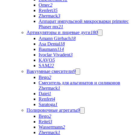
Omec
2
Renfert
35
Zhermack
3
Аппарат импульсной микросварки primotec
Phaser mx2
1
Артикуляторы и лицевые дуги
180
Amann Girrbach
18
Asa Dental
18
Baumann
114
Ivoclar Vivadent
3
KAVO
5
SAM
22
Вакуумные смесители
9
Bego
2
Cмеситель для альгинатов и силиконов
Zhermack
1
Daiei
1
Renfert
4
Saratoga
1
Полировочные агрегаты
9
Bego
2
Reitel
3
Wassermann
2
Zhermack
1