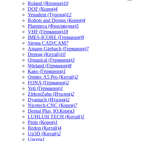
Roland (Япония)
10
DOF (Корея)
4
Yenadent (Турция)
12
Robots and Design (Корея)
4
Planmeca (Финляндия)
5
VHF (Германия)
18
IMES-ICORE (Германия)
9
Sirona CAD/CAM
7
Amann Girrbach (Германия)
7
Deprag (Китай)
10
Organical (Германия)
3
Wieland (Германия)
8
Каво (Германия)
1
Omitec A5 Pro (Китай)
2
FONA (Германия)
2
Yeti (Германия)
1
ZirkonZahn (Италия)
2
Dyamach (Италия)
2
Nicetech-CNC (Корея)
7
Dental Plus, Ю.Корея
3
LUHLUH TECH (Китай)
1
Pistis (Корея)
1
Redon (Китай)
4
Up3D (Китай)
2
Upcera
1