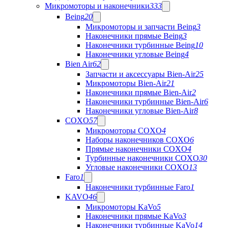
Микромоторы и наконечники
333
Being
20
Микромоторы и запчасти Being
3
Наконечники прямые Being
3
Наконечники турбинные Being
10
Наконечники угловые Being
4
Bien Air
62
Запчасти и аксессуары Bien-Air
25
Микромоторы Bien-Air
21
Наконечники прямые Bien-Air
2
Наконечники турбинные Bien-Air
6
Наконечники угловые Bien-Air
8
COXO
57
Микромоторы COXO
4
Наборы наконечников COXO
6
Прямые наконечники COXO
4
Турбинные наконечники COXO
30
Угловые наконечники COXO
13
Faro
1
Наконечники турбинные Faro
1
KAVO
46
Микромоторы KaVo
5
Наконечники прямые KaVo
3
Наконечники турбинные KaVo
14