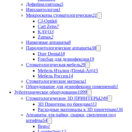
Дефибрилляторы
5
Имплантология
1
Микроскопы стоматологические
21
CJ-Optik
6
Carl Zeiss
7
KAVO
3
Zumax
2
Наркозные аппараты
8
Пародонтологические аппараты
38
Durr Dental
18
FotoSan для дезинфекции
19
Стоматологическая мебель
29
Мебель Италии (Dental-Art)
15
Мебель России
14
Стоматологические матрасы
1
Оборудование для дезинфекции помещений
1
Зуботехническое оборудование
1099
Стоматологические 3D ПРИНТЕРЫ
249
3D Принтеры по брендам
113
Расходные материалы к 3D принтерам
136
Аппараты для пайки, сварки, сверления под
штифты
54
Bego
1
Lasertechnic
12