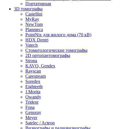
Портативная
3D томографы
Castellini
MyRay
NewTom
Planmeca
PointNix для жилого дома (70 кВ)
HDX Dentri
Vatech
Стоматологические томографы
2D ортопантомографы
Sirona
KAVO, Gendex
Rayscan
Carestream
Soredex
Eighteeth
J.Morita
Owandy
Trident
Fona
Genoray
Meyer
Satelec / Acteon
Визиографы и радиовизиографы