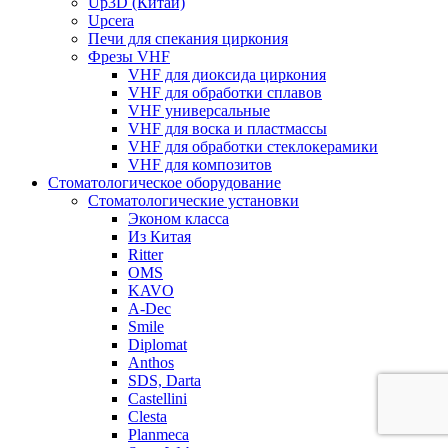
Up3D (Китай)
Upcera
Печи для спекания циркония
Фрезы VHF
VHF для диоксида циркония
VHF для обработки сплавов
VHF универсальные
VHF для воска и пластмассы
VHF для обработки стеклокерамики
VHF для композитов
Стоматологическое оборудование
Стоматологические установки
Эконом класса
Из Китая
Ritter
OMS
KAVO
A-Dec
Smile
Diplomat
Anthos
SDS, Darta
Castellini
Clesta
Planmeca