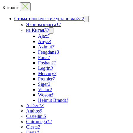
Каталог
Стоматологические установки
252
Эконом класса
17
из Китая
78
Ajax
5
Anya
8
Azimut
7
Fengdan
13
Fona
7
Foshan
11
Legrin
3
Mercury
7
Premier
7
Siger
2
Victor
2
Woson
5
Helmut Brandt
1
A-Dec
13
Anthos
9
Castellini
5
Chiromega
12
Clesta
2
Darta
4