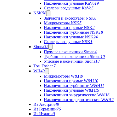
Наконечники угловые KaVo
19
Скалеры воздушные KaVo
5
NSK
58
Запчасти и аксессуары NSK
8
Микромоторы NSK
5
Наконечники прямые NSK
2
Наконечники турбинные NSK
18
Наконечники угловые NSK
24
Скалеры воздушные NSK
1
Sirona
32
Прямые наконечники Sirona
4
Турбинные наконечники Sirona
10
Угловые наконечники Sirona
18
Tosi Foshan
7
WH
49
Микромоторы W&H
9
Наконечники прямые W&H
10
Наконечники турбинные W&H
11
Наконечники угловые W&H
19
Наконечники хирургические W&H
6
Наконечники эндодонтические W&H
2
Из Австрии
49
Из Германии
76
Из Италии
0