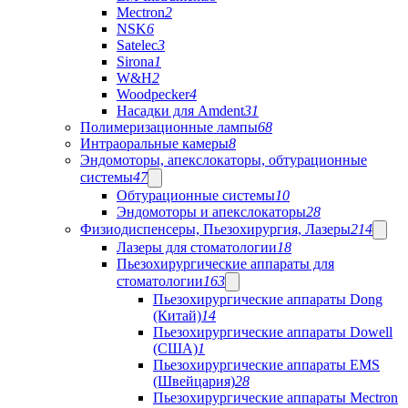
Mectron
2
NSK
6
Satelec
3
Sirona
1
W&H
2
Woodpecker
4
Насадки для Amdent
31
Полимеризационные лампы
68
Интраоральные камеры
8
Эндомоторы, апекслокаторы, обтурационные
системы
47
Обтурационные системы
10
Эндомоторы и апекслокаторы
28
Физиодиспенсеры, Пьезохирургия, Лазеры
214
Лазеры для стоматологии
18
Пьезохирургические аппараты для
стоматологии
163
Пьезохирургические аппараты Dong
(Китай)
14
Пьезохирургические аппараты Dowell
(США)
1
Пьезохирургические аппараты EMS
(Швейцария)
28
Пьезохирургические аппараты Mectron