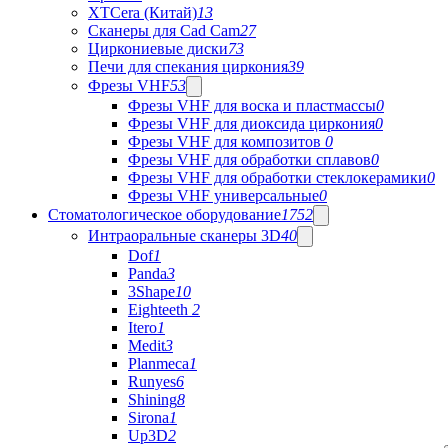
XTCera (Китай)
13
Сканеры для Cad Cam
27
Циркониевые диски
73
Печи для спекания циркония
39
Фрезы VHF
53
Фрезы VHF для воска и пластмассы
0
Фрезы VHF для диоксида циркония
0
Фрезы VHF для композитов
0
Фрезы VHF для обработки сплавов
0
Фрезы VHF для обработки стеклокерамики
0
Фрезы VHF универсальные
0
Стоматологическое оборудование
1752
Интраоральные сканеры 3D
40
Dof
1
Panda
3
3Shape
10
Eighteeth
2
Itero
1
Medit
3
Planmeca
1
Runyes
6
Shining
8
Sirona
1
Up3D
2