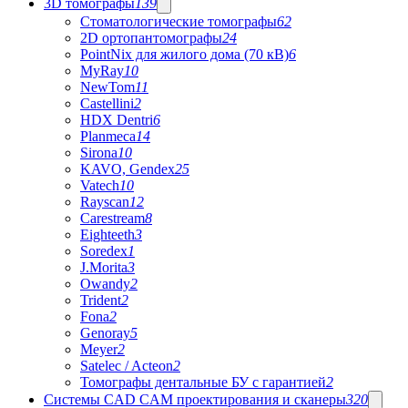
3D томографы
139
Стоматологические томографы
62
2D ортопантомографы
24
PointNix для жилого дома (70 кВ)
6
MyRay
10
NewTom
11
Castellini
2
HDX Dentri
6
Planmeca
14
Sirona
10
KAVO, Gendex
25
Vatech
10
Rayscan
12
Carestream
8
Eighteeth
3
Soredex
1
J.Morita
3
Owandy
2
Trident
2
Fona
2
Genoray
5
Meyer
2
Satelec / Acteon
2
Томографы дентальные БУ с гарантией
2
Системы CAD CAM проектирования и сканеры
320