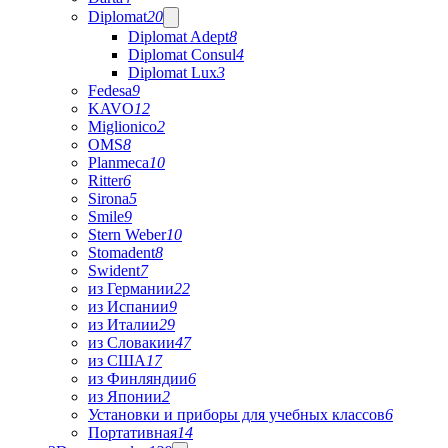
Diplomat
20
Diplomat Adept
8
Diplomat Consul
4
Diplomat Lux
3
Fedesa
9
KAVO
12
Miglionico
2
OMS
8
Planmeca
10
Ritter
6
Sirona
5
Smile
9
Stern Weber
10
Stomadent
8
Swident
7
из Германии
22
из Испании
9
из Италии
29
из Словакии
47
из США
17
из Финляндии
6
из Японии
2
Установки и приборы для учебных классов
6
Портативная
14