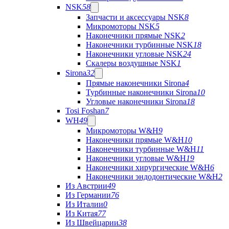
NSK
58
Запчасти и аксессуары NSK
8
Микромоторы NSK
5
Наконечники прямые NSK
2
Наконечники турбинные NSK
18
Наконечники угловые NSK
24
Скалеры воздушные NSK
1
Sirona
32
Прямые наконечники Sirona
4
Турбинные наконечники Sirona
10
Угловые наконечники Sirona
18
Tosi Foshan
7
WH
49
Микромоторы W&H
9
Наконечники прямые W&H
10
Наконечники турбинные W&H
11
Наконечники угловые W&H
19
Наконечники хирургические W&H
6
Наконечники эндодонтические W&H
2
Из Австрии
49
Из Германии
76
Из Италии
0
Из Китая
77
Из Швейцарии
38