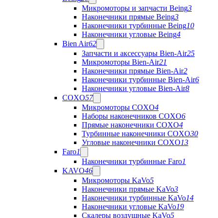
Микромоторы и запчасти Being
3
Наконечники прямые Being
3
Наконечники турбинные Being
10
Наконечники угловые Being
4
Bien Air
62
Запчасти и аксессуары Bien-Air
25
Микромоторы Bien-Air
21
Наконечники прямые Bien-Air
2
Наконечники турбинные Bien-Air
6
Наконечники угловые Bien-Air
8
COXO
57
Микромоторы COXO
4
Наборы наконечников COXO
6
Прямые наконечники COXO
4
Турбинные наконечники COXO
30
Угловые наконечники COXO
13
Faro
1
Наконечники турбинные Faro
1
KAVO
46
Микромоторы KaVo
5
Наконечники прямые KaVo
3
Наконечники турбинные KaVo
14
Наконечники угловые KaVo
19
Скалеры воздушные KaVo
5