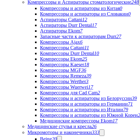
Компрессоры и Аспираторы стоматологические
248
Компрессоры и аспираторы из Китая
0
Компрессоры и аспираторы из Словакии
0
Аспираторы Cattani
12
Аспираторы Durr Dental
17
Аспираторы Ekom
7
Запасные части к аспираторам Durr
27
Компрессоры Ajax
6
Компрессоры Cattani
11
Компрессоры Durr Dental
10
Компрессоры Ekom
25
Компрессоры Kaeser
18
Компрессоры MGF
36
Компрессоры Remeza
39
Компрессоры Werther
3
Компрессоры Wuerwei
17
Компрессоры для Cad Cam
2
Компрессоры и аспираторы из Белоруссии
39
Компрессоры и аспираторы из Германии
71
Компрессоры и аспираторы из Италии
79
Компрессоры и аспираторы из Южной Кореи
Медицинские компрессоры Ekom
17
Медицинские стулья и кресла
26
Микромоторы и наконечники
333
Being
20