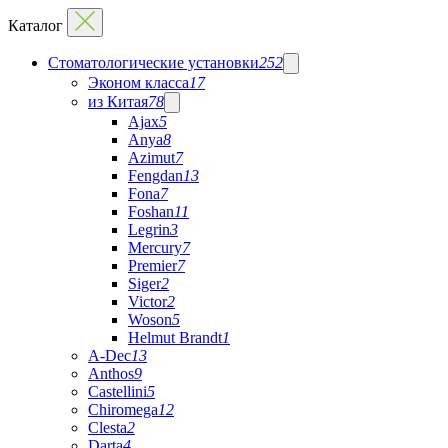
Каталог
Стоматологические установки
252
Эконом класса
17
из Китая
78
Ajax
5
Anya
8
Azimut
7
Fengdan
13
Fona
7
Foshan
11
Legrin
3
Mercury
7
Premier
7
Siger
2
Victor
2
Woson
5
Helmut Brandt
1
A-Dec
13
Anthos
9
Castellini
5
Chiromega
12
Clesta
2
Darta
4