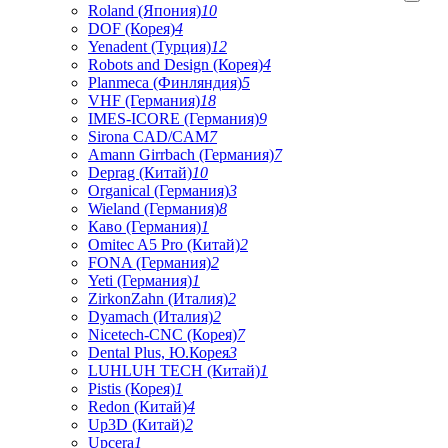
Roland (Япония)
10
DOF (Корея)
4
Yenadent (Турция)
12
Robots and Design (Корея)
4
Planmeca (Финляндия)
5
VHF (Германия)
18
IMES-ICORE (Германия)
9
Sirona CAD/CAM
7
Amann Girrbach (Германия)
7
Deprag (Китай)
10
Organical (Германия)
3
Wieland (Германия)
8
Каво (Германия)
1
Omitec A5 Pro (Китай)
2
FONA (Германия)
2
Yeti (Германия)
1
ZirkonZahn (Италия)
2
Dyamach (Италия)
2
Nicetech-CNC (Корея)
7
Dental Plus, Ю.Корея
3
LUHLUH TECH (Китай)
1
Pistis (Корея)
1
Redon (Китай)
4
Up3D (Китай)
2
Upcera
1