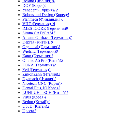
Roland (Япония)
10
DOF (Корея)
4
Yenadent (Турция)
12
Robots and Design (Корея)
4
Planmeca (Финляндия)
5
VHF (Германия)
18
IMES-ICORE (Германия)
9
Sirona CAD/CAM
7
Amann Girrbach (Германия)
7
Deprag (Китай)
10
Organical (Германия)
3
Wieland (Германия)
8
Каво (Германия)
1
Omitec A5 Pro (Китай)
2
FONA (Германия)
2
Yeti (Германия)
1
ZirkonZahn (Италия)
2
Dyamach (Италия)
2
Nicetech-CNC (Корея)
7
Dental Plus, Ю.Корея
3
LUHLUH TECH (Китай)
1
Pistis (Корея)
1
Redon (Китай)
4
Up3D (Китай)
2
Upcera
1