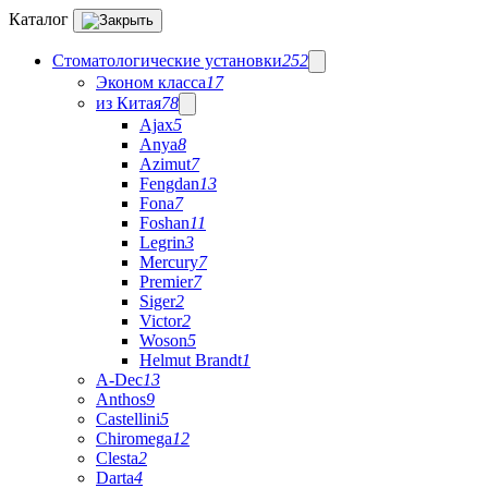
Каталог
Стоматологические установки
252
Эконом класса
17
из Китая
78
Ajax
5
Anya
8
Azimut
7
Fengdan
13
Fona
7
Foshan
11
Legrin
3
Mercury
7
Premier
7
Siger
2
Victor
2
Woson
5
Helmut Brandt
1
A-Dec
13
Anthos
9
Castellini
5
Chiromega
12
Clesta
2
Darta
4