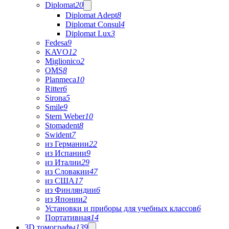
Diplomat
20
Diplomat Adept
8
Diplomat Consul
4
Diplomat Lux
3
Fedesa
9
KAVO
12
Miglionico
2
OMS
8
Planmeca
10
Ritter
6
Sirona
5
Smile
9
Stern Weber
10
Stomadent
8
Swident
7
из Германии
22
из Испании
9
из Италии
29
из Словакии
47
из США
17
из Финляндии
6
из Японии
2
Установки и приборы для учебных классов
6
Портативная
14
3D томографы
139