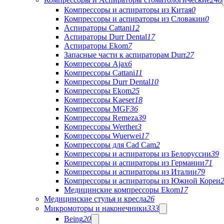
Компрессоры и аспираторы из Китая
0
Компрессоры и аспираторы из Словакии
0
Аспираторы Cattani
12
Аспираторы Durr Dental
17
Аспираторы Ekom
7
Запасные части к аспираторам Durr
27
Компрессоры Ajax
6
Компрессоры Cattani
11
Компрессоры Durr Dental
10
Компрессоры Ekom
25
Компрессоры Kaeser
18
Компрессоры MGF
36
Компрессоры Remeza
39
Компрессоры Werther
3
Компрессоры Wuerwei
17
Компрессоры для Cad Cam
2
Компрессоры и аспираторы из Белоруссии
39
Компрессоры и аспираторы из Германии
71
Компрессоры и аспираторы из Италии
79
Компрессоры и аспираторы из Южной Кореи
Медицинские компрессоры Ekom
17
Медицинские стулья и кресла
26
Микромоторы и наконечники
333
Being
20