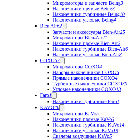
Микромоторы и запчасти Being
3
Наконечники прямые Being
3
Наконечники турбинные Being
10
Наконечники угловые Being
4
Bien Air
62
Запчасти и аксессуары Bien-Air
25
Микромоторы Bien-Air
21
Наконечники прямые Bien-Air
2
Наконечники турбинные Bien-Air
6
Наконечники угловые Bien-Air
8
COXO
57
Микромоторы COXO
4
Наборы наконечников COXO
6
Прямые наконечники COXO
4
Турбинные наконечники COXO
30
Угловые наконечники COXO
13
Faro
1
Наконечники турбинные Faro
1
KAVO
46
Микромоторы KaVo
5
Наконечники прямые KaVo
3
Наконечники турбинные KaVo
14
Наконечники угловые KaVo
19
Скалеры воздушные KaVo
5