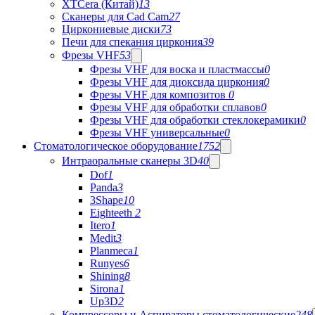
XTCera (Китай)
13
Сканеры для Cad Cam
27
Циркониевые диски
73
Печи для спекания циркония
39
Фрезы VHF
53
Фрезы VHF для воска и пластмассы
0
Фрезы VHF для диоксида циркония
0
Фрезы VHF для композитов
0
Фрезы VHF для обработки сплавов
0
Фрезы VHF для обработки стеклокерамики
0
Фрезы VHF универсальные
0
Стоматологическое оборудование
1752
Интраоральные сканеры 3D
40
Dof
1
Panda
3
3Shape
10
Eighteeth
2
Itero
1
Medit
3
Planmeca
1
Runyes
6
Shining
8
Sirona
1
Up3D
2
Компрессоры и Аспираторы стоматологические
248