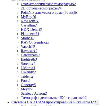
Стоматологические томографы
62
2D ортопантомографы
24
PointNix для жилого дома (70 кВ)
6
MyRay
10
NewTom
11
Castellini
2
HDX Dentri
6
Planmeca
14
Sirona
10
KAVO, Gendex
25
Vatech
10
Rayscan
12
Carestream
8
Eighteeth
3
Soredex
1
J.Morita
3
Owandy
2
Trident
2
Fona
2
Genoray
5
Meyer
2
Satelec / Acteon
2
Томографы дентальные БУ с гарантией
2
Системы CAD CAM проектирования и сканеры
320