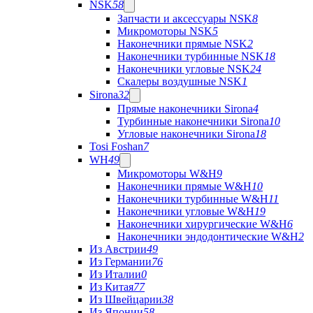
NSK
58
Запчасти и аксессуары NSK
8
Микромоторы NSK
5
Наконечники прямые NSK
2
Наконечники турбинные NSK
18
Наконечники угловые NSK
24
Скалеры воздушные NSK
1
Sirona
32
Прямые наконечники Sirona
4
Турбинные наконечники Sirona
10
Угловые наконечники Sirona
18
Tosi Foshan
7
WH
49
Микромоторы W&H
9
Наконечники прямые W&H
10
Наконечники турбинные W&H
11
Наконечники угловые W&H
19
Наконечники хирургические W&H
6
Наконечники эндодонтические W&H
2
Из Австрии
49
Из Германии
76
Из Италии
0
Из Китая
77
Из Швейцарии
38
Из Японии
58