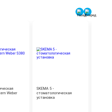
ическая
SKEMA 5 -
Стомато
tern Weber
стоматологическая
установк
установка