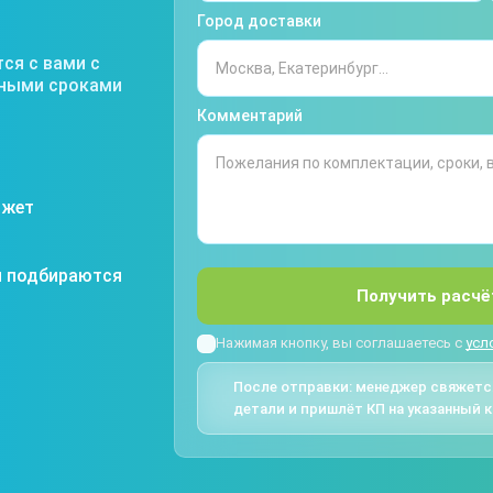
Город доставки
ся с вами с
тными сроками
Комментарий
джет
я подбираются
Получить расчё
Нажимая кнопку, вы соглашаетесь с
усл
После отправки: менеджер свяжется
детали и пришлёт КП на указанный к