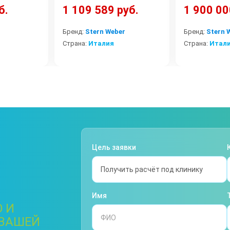
б.
1 109 589 руб.
1 900 00
Бренд:
Stern Weber
Бренд:
Stern 
Страна:
Италия
Страна:
Итал
Цель заявки
Имя
 И
 ВАШЕЙ