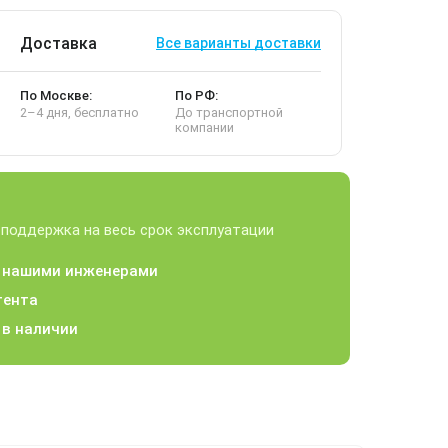
Доставка
Все варианты доставки
По Москве:
По РФ:
2–4 дня, бесплатно
До транспортной
компании
 поддержка на весь срок эксплуатации
а нашими инженерами
тента
 в наличии