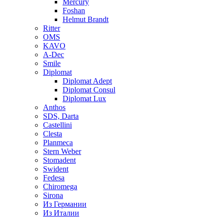
Mercury
Foshan
Helmut Brandt
Ritter
OMS
KAVO
A-Dec
Smile
Diplomat
Diplomat Adept
Diplomat Consul
Diplomat Lux
Anthos
SDS, Darta
Castellini
Clesta
Planmeca
Stern Weber
Stomadent
Swident
Fedesa
Chiromega
Sirona
Из Германии
Из Италии