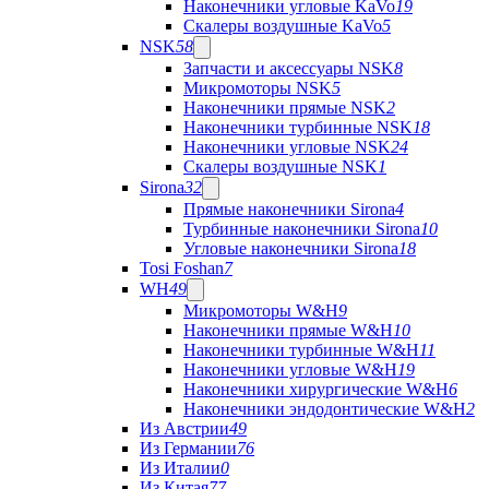
Наконечники угловые KaVo
19
Скалеры воздушные KaVo
5
NSK
58
Запчасти и аксессуары NSK
8
Микромоторы NSK
5
Наконечники прямые NSK
2
Наконечники турбинные NSK
18
Наконечники угловые NSK
24
Скалеры воздушные NSK
1
Sirona
32
Прямые наконечники Sirona
4
Турбинные наконечники Sirona
10
Угловые наконечники Sirona
18
Tosi Foshan
7
WH
49
Микромоторы W&H
9
Наконечники прямые W&H
10
Наконечники турбинные W&H
11
Наконечники угловые W&H
19
Наконечники хирургические W&H
6
Наконечники эндодонтические W&H
2
Из Австрии
49
Из Германии
76
Из Италии
0
Из Китая
77