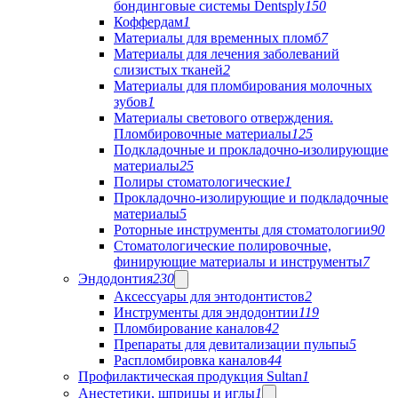
бондинговые системы Dentsply
150
Коффердам
1
Материалы для временных пломб
7
Материалы для лечения заболеваний
слизистых тканей
2
Материалы для пломбирования молочных
зубов
1
Материалы светового отверждения.
Пломбировочные материалы
125
Подкладочные и прокладочно-изолирующие
материалы
25
Полиры стоматологические
1
Прокладочно-изолирующие и подкладочные
материалы
5
Роторные инструменты для стоматологии
90
Стоматологические полировочные,
финирующие материалы и инструменты
7
Эндодонтия
230
Аксессуары для энтодонтистов
2
Инструменты для эндодонтии
119
Пломбирование каналов
42
Препараты для девитализации пульпы
5
Распломбировка каналов
44
Профилактическая продукция Sultan
1
Анестетики, шприцы и иглы
1