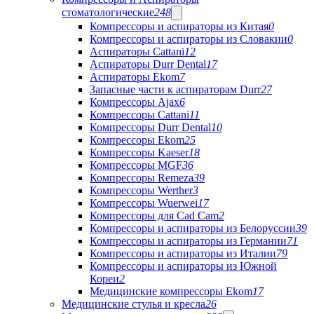
стоматологические
248
Компрессоры и аспираторы из Китая
0
Компрессоры и аспираторы из Словакии
0
Аспираторы Cattani
12
Аспираторы Durr Dental
17
Аспираторы Ekom
7
Запасные части к аспираторам Durr
27
Компрессоры Ajax
6
Компрессоры Cattani
11
Компрессоры Durr Dental
10
Компрессоры Ekom
25
Компрессоры Kaeser
18
Компрессоры MGF
36
Компрессоры Remeza
39
Компрессоры Werther
3
Компрессоры Wuerwei
17
Компрессоры для Cad Cam
2
Компрессоры и аспираторы из Белоруссии
39
Компрессоры и аспираторы из Германии
71
Компрессоры и аспираторы из Италии
79
Компрессоры и аспираторы из Южной
Кореи
2
Медицинские компрессоры Ekom
17
Медицинские стулья и кресла
26