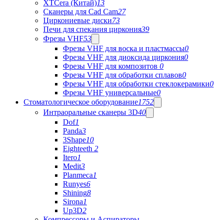
XTCera (Китай)
13
Сканеры для Cad Cam
27
Циркониевые диски
73
Печи для спекания циркония
39
Фрезы VHF
53
Фрезы VHF для воска и пластмассы
0
Фрезы VHF для диоксида циркония
0
Фрезы VHF для композитов
0
Фрезы VHF для обработки сплавов
0
Фрезы VHF для обработки стеклокерамики
0
Фрезы VHF универсальные
0
Стоматологическое оборудование
1752
Интраоральные сканеры 3D
40
Dof
1
Panda
3
3Shape
10
Eighteeth
2
Itero
1
Medit
3
Planmeca
1
Runyes
6
Shining
8
Sirona
1
Up3D
2
Компрессоры и Аспираторы