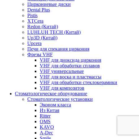
Циркониевые диски
Dental Plus
Pistis
XTCera
Redon (Китай)
LUHLUH TECH (Китай)
Up3D (Китай)
Upcera
Печи для спекания циркония
Фрезы VHF
VHF для диоксида циркония
VHF для обработки сплавов
VHF универсальные
VHF для воска и пластмассы
VHF для обработки стеклокерамики
VHF для композитов
Стоматологическое оборудование
Стоматологические установки
Эконом класса
Из Китая
Ritter
OMS
KAVO
A-Dec
Smile