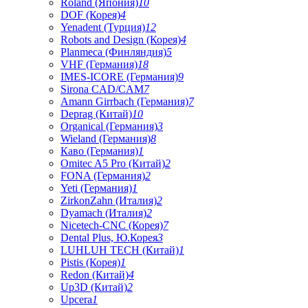
Roland (Япония)
10
DOF (Корея)
4
Yenadent (Турция)
12
Robots and Design (Корея)
4
Planmeca (Финляндия)
5
VHF (Германия)
18
IMES-ICORE (Германия)
9
Sirona CAD/CAM
7
Amann Girrbach (Германия)
7
Deprag (Китай)
10
Organical (Германия)
3
Wieland (Германия)
8
Каво (Германия)
1
Omitec A5 Pro (Китай)
2
FONA (Германия)
2
Yeti (Германия)
1
ZirkonZahn (Италия)
2
Dyamach (Италия)
2
Nicetech-CNC (Корея)
7
Dental Plus, Ю.Корея
3
LUHLUH TECH (Китай)
1
Pistis (Корея)
1
Redon (Китай)
4
Up3D (Китай)
2
Upcera
1