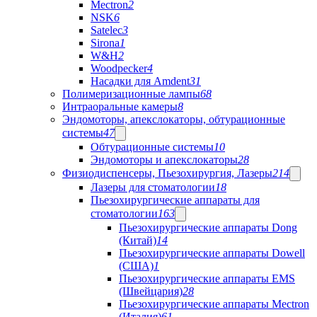
Mectron
2
NSK
6
Satelec
3
Sirona
1
W&H
2
Woodpecker
4
Насадки для Amdent
31
Полимеризационные лампы
68
Интраоральные камеры
8
Эндомоторы, апекслокаторы, обтурационные
системы
47
Обтурационные системы
10
Эндомоторы и апекслокаторы
28
Физиодиспенсеры, Пьезохирургия, Лазеры
214
Лазеры для стоматологии
18
Пьезохирургические аппараты для
стоматологии
163
Пьезохирургические аппараты Dong
(Китай)
14
Пьезохирургические аппараты Dowell
(США)
1
Пьезохирургические аппараты EMS
(Швейцария)
28
Пьезохирургические аппараты Mectron
(Италия)
61