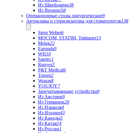
Из Швейцарии
38
Из Японии
58
Операционные столы хирургические
9
Автоклавы и стерилизаторы для стоматологов
138
Stern Weber
6
MOCOM, STATIM, Tuttnauer
13
Melag
22
Euronda
9
WH
10
Satelec
1
Runyes
5
P&T Medical
6
Tonsor
2
Woson
8
YOUJOY
7
Запечатывающие устройства
9
Из Австрии
9
Из Германии
20
Из Израиля
4
Из Италии
43
Из Канады
5
Из Китая
14
Из России
1