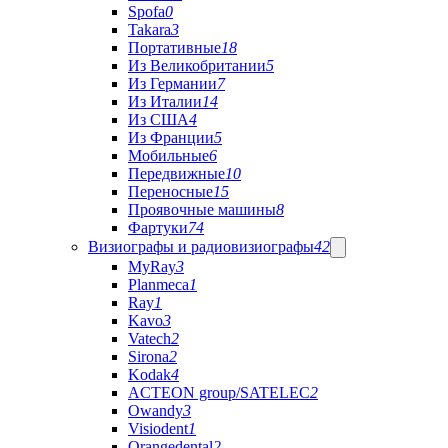
Spofa
0
Takara
3
Портативные
18
Из Великобритании
5
Из Германии
7
Из Италии
14
Из США
4
Из Франции
5
Мобильные
6
Передвижные
10
Переносные
15
Проявочные машины
8
Фартуки
74
Визиографы и радиовизиографы
42
MyRay
3
Planmeca
1
Ray
1
Kavo
3
Vatech
2
Sirona
2
Kodak
4
ACTEON group/SATELEC
2
Owandy
3
Visiodent
1
Orangedental
2