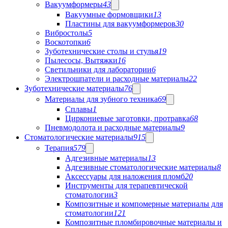
Вакуумформеры
43
Вакуумные формовщики
13
Пластины для вакуумформеров
30
Вибростолы
5
Воскотопки
6
Зуботехнические столы и стулья
19
Пылесосы, Вытяжки
16
Светильники для лаборатории
6
Электрошпатели и расходные материалы
22
Зуботехнические материалы
76
Материалы для зубного техника
69
Сплавы
1
Циркониевые заготовки, протравка
68
Пневмодолота и расходные материалы
9
Стоматологические материалы
915
Терапия
579
Адгезивные материалы
13
Адгезивные стоматологические материалы
8
Аксессуары для наложения пломб
20
Инструменты для терапевтической
стоматологии
3
Композитные и компомерные материалы для
стоматологии
121
Композитные пломбировочные материалы и