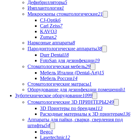
Дефибрилляторы
5
Имплантология
1
Микроскопы стоматологические
21
CJ-Optik
6
Carl Zeiss
7
KAVO
3
Zumax
2
Наркозные аппараты
8
Пародонтологические аппараты
38
Durr Dental
18
FotoSan для дезинфекции
19
Стоматологическая мебель
29
Мебель Италии (Dental-Art)
15
Мебель России
14
Стоматологические матрасы
1
Оборудование для дезинфекции помещений
1
Зуботехническое оборудование
1099
Стоматологические 3D ПРИНТЕРЫ
249
3D Принтеры по брендам
113
Расходные материалы к 3D принтерам
136
Аппараты для пайки, сварки, сверления под
штифты
54
Bego
1
Lasertechnic
12