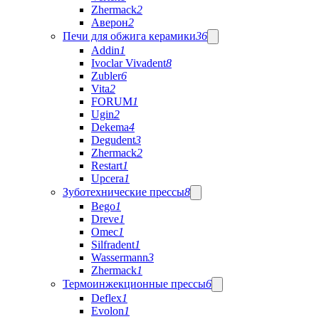
Zhermack
2
Аверон
2
Печи для обжига керамики
36
Addin
1
Ivoclar Vivadent
8
Zubler
6
Vita
2
FORUM
1
Ugin
2
Dekema
4
Degudent
3
Zhermack
2
Restart
1
Upcera
1
Зуботехнические прессы
8
Bego
1
Dreve
1
Omec
1
Silfradent
1
Wassermann
3
Zhermack
1
Термоинжекционные прессы
6
Deflex
1
Evolon
1