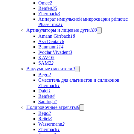
Omec
2
Renfert
35
Zhermack
3
Аппарат импульсной микросварки primotec
Phaser mx2
1
Артикуляторы и лицевые дуги
180
Amann Girrbach
18
Asa Dental
18
Baumann
114
Ivoclar Vivadent
3
KAVO
5
SAM
22
Вакуумные смесители
9
Bego
2
Cмеситель для альгинатов и силиконов
Zhermack
1
Daiei
1
Renfert
4
Saratoga
1
Полировочные агрегаты
9
Bego
2
Reitel
3
Wassermann
2
Zhermack
1