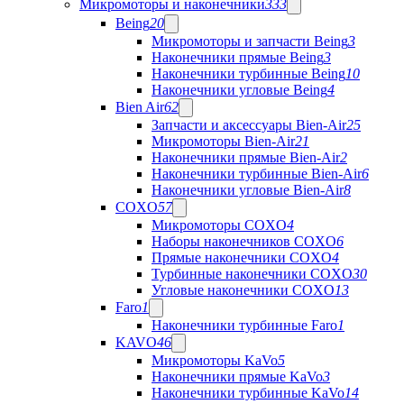
Микромоторы и наконечники
333
Being
20
Микромоторы и запчасти Being
3
Наконечники прямые Being
3
Наконечники турбинные Being
10
Наконечники угловые Being
4
Bien Air
62
Запчасти и аксессуары Bien-Air
25
Микромоторы Bien-Air
21
Наконечники прямые Bien-Air
2
Наконечники турбинные Bien-Air
6
Наконечники угловые Bien-Air
8
COXO
57
Микромоторы COXO
4
Наборы наконечников COXO
6
Прямые наконечники COXO
4
Турбинные наконечники COXO
30
Угловые наконечники COXO
13
Faro
1
Наконечники турбинные Faro
1
KAVO
46
Микромоторы KaVo
5
Наконечники прямые KaVo
3
Наконечники турбинные KaVo
14