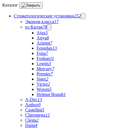
Каталог
Стоматологические установки
252
Эконом класса
17
из Китая
78
Ajax
5
Anya
8
Azimut
7
Fengdan
13
Fona
7
Foshan
11
Legrin
3
Mercury
7
Premier
7
Siger
2
Victor
2
Woson
5
Helmut Brandt
1
A-Dec
13
Anthos
9
Castellini
5
Chiromega
12
Clesta
2
Darta
4