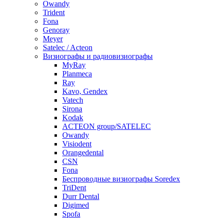
Owandy
Trident
Fona
Genoray
Meyer
Satelec / Acteon
Визиографы и радиовизиографы
MyRay
Planmeca
Ray
Kavo, Gendex
Vatech
Sirona
Kodak
ACTEON group/SATELEC
Owandy
Visiodent
Orangedental
CSN
Fona
Беспроводные визиографы Soredex
TriDent
Durr Dental
Digimed
Spofa