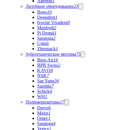
Аверон
1
Литейное оборудование
23
Bego
10
Degudent
1
Ivoclar Vivadent
0
Manfredi
2
Pi Dental
1
Saratoga
2
Ugin
6
Zhermack
1
Зуботехнические моторы
75
Bien-Air
16
BPR Swiss
2
KAVO
4
NSK
7
Sae Yang
34
Saeshin
7
Schick
4
WH
1
Полимеризаторы
17
Dreve
6
Major
1
Omec
1
Saratoga
4
Vertex
1