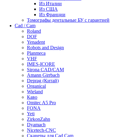
Из Италии
Из США
Из Франции
Томографы дентальные БУ с гарантией
Cad / Cam
Roland
DOF
Yenadent
Robots and Design
Planmeca
VHF
IMES-ICORE
Sirona CAD/CAM
Amann Girrbach
Deprag (Китай)
Organical
Wieland
Каво
Omitec A5 Pro
FONA
Yeti
ZirkonZahn
Dyamach
Nicetech-CNC
Сканеры для Cad Cam