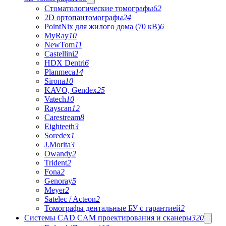
Стоматологические томографы
62
2D ортопантомографы
24
PointNix для жилого дома (70 кВ)
6
MyRay
10
NewTom
11
Castellini
2
HDX Dentri
6
Planmeca
14
Sirona
10
KAVO, Gendex
25
Vatech
10
Rayscan
12
Carestream
8
Eighteeth
3
Soredex
1
J.Morita
3
Owandy
2
Trident
2
Fona
2
Genoray
5
Meyer
2
Satelec / Acteon
2
Томографы дентальные БУ с гарантией
2
Системы CAD CAM проектирования и сканеры
320