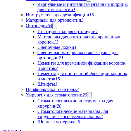
Карпульные и интралигаментарные шприцы
для стоматологии
1
Инструменты для дезинфекции
15
Материалы для ортодонтии
3
Ортопедия
54
Инструменты для ортопедии
1
Материалы для изготовления временных
коронок
11
Слепочные ложки
1
Слепочные материалы и аксессуары для
ортопедии
21
Цементы для временной фиксации коронок
и мостов
2
Цементы для постоянной фиксации коронок
и мостов
15
Штифты
1
Профилактика и гигиена
3
Хирургия для стоматологии
29
Стоматологические инструменты для
хирургии
20
Стоматологические материалы для
хирургического вмешательства
2
Шовные материалы
6