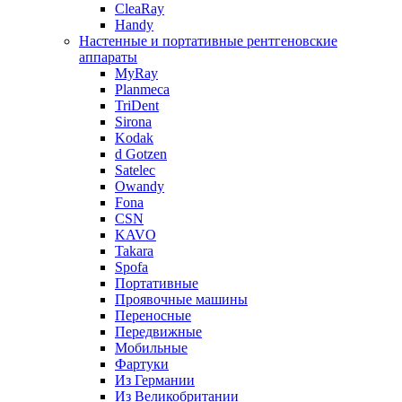
CleaRay
Handy
Настенные и портативные рентгеновские
аппараты
MyRay
Planmeca
TriDent
Sirona
Kodak
d Gotzen
Satelec
Owandy
Fona
CSN
KAVO
Takara
Spofa
Портативные
Проявочные машины
Переносные
Передвижные
Мобильные
Фартуки
Из Германии
Из Великобритании