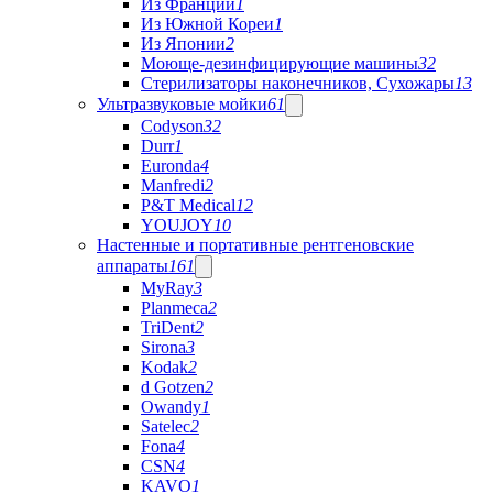
Из Франции
1
Из Южной Кореи
1
Из Японии
2
Моюще-дезинфицирующие машины
32
Стерилизаторы наконечников, Сухожары
13
Ультразвуковые мойки
61
Codyson
32
Durr
1
Euronda
4
Manfredi
2
P&T Medical
12
YOUJOY
10
Настенные и портативные рентгеновские
аппараты
161
MyRay
3
Planmeca
2
TriDent
2
Sirona
3
Kodak
2
d Gotzen
2
Owandy
1
Satelec
2
Fona
4
CSN
4
KAVO
1