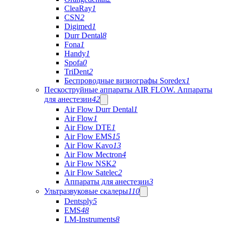
CleaRay
1
CSN
2
Digimed
1
Durr Dental
8
Fona
1
Handy
1
Spofa
0
TriDent
2
Беспроводные визиографы Soredex
1
Пескоструйные аппараты AIR FLOW. Аппараты
для анестезии
42
Air Flow Durr Dental
1
Air Flow
1
Air Flow DTE
1
Air Flow EMS
15
Air Flow Kavo
13
Air Flow Mectron
4
Air Flow NSK
2
Air Flow Satelec
2
Аппараты для анестезии
3
Ультразвуковые скалеры
110
Dentsply
5
EMS
48
LM-Instruments
8