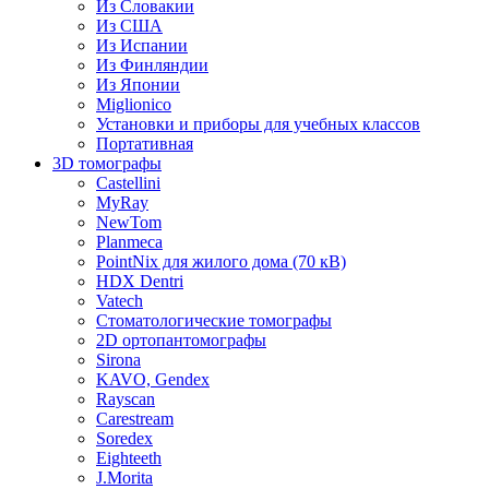
Из Словакии
Из США
Из Испании
Из Финляндии
Из Японии
Miglionico
Установки и приборы для учебных классов
Портативная
3D томографы
Castellini
MyRay
NewTom
Planmeca
PointNix для жилого дома (70 кВ)
HDX Dentri
Vatech
Стоматологические томографы
2D ортопантомографы
Sirona
KAVO, Gendex
Rayscan
Carestream
Soredex
Eighteeth
J.Morita