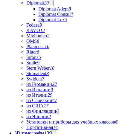
Diplomat
20
Diplomat Adept
8
Diplomat Consul
4
Diplomat Lux
3
Fedesa
9
KAVO
12
Miglionico
2
OMS
8
Planmeca
10
Ritter
6
Sirona
5
Smile
9
Stern Weber
10
Stomadent
8
Swident
7
из Германии
22
из Испании
9
из Италии
29
из Словакии
47
из США
17
из Финляндии
6
из Японии
2
Установки и приборы для учебных классов
6
Портативная
14
3D томографы
139