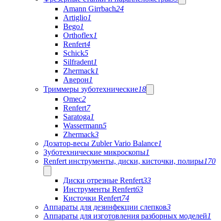
Amann Girrbach
24
Artiglio
1
Bego
1
Orthoflex
1
Renfert
4
Schick
5
Silfradent
1
Zhermack
1
Аверон
1
Триммеры зуботехнические
18
Omec
2
Renfert
7
Saratoga
1
Wassermann
5
Zhermack
3
Дозатор-весы Zubler Vario Balance
1
Зуботехнические микроскопы
1
Renfert инструменты, диски, кисточки, полиры
170
Диски отрезные Renfert
33
Инструменты Renfert
63
Кисточки Renfert
74
Аппараты для дезинфекции слепков
3
Аппараты для изготовления разборных моделей
1