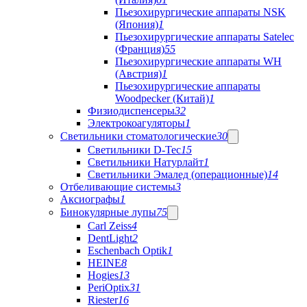
Пьезохирургические аппараты NSK
(Япония)
1
Пьезохирургические аппараты Satelec
(Франция)
55
Пьезохирургические аппараты WH
(Австрия)
1
Пьезохирургические аппараты
Woodpecker (Китай)
1
Физиодиспенсеры
32
Электрокоагуляторы
1
Светильники стоматологические
30
Светильники D-Tec
15
Светильники Натурлайт
1
Светильники Эмалед (операционные)
14
Отбеливающие системы
3
Аксиографы
1
Бинокулярные лупы
75
Carl Zeiss
4
DentLight
2
Eschenbach Optik
1
HEINE
8
Hogies
13
PeriOptix
31
Riester
16