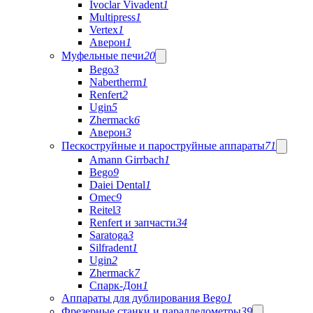
Ivoclar Vivadent
1
Multipress
1
Vertex
1
Аверон
1
Муфельные печи
20
Bego
3
Nabertherm
1
Renfert
2
Ugin
5
Zhermack
6
Аверон
3
Пескоструйные и пароструйные аппараты
71
Amann Girrbach
1
Bego
9
Daiei Dental
1
Omec
9
Reitel
3
Renfert и запчасти
34
Saratoga
3
Silfradent
1
Ugin
2
Zhermack
7
Спарк-Дон
1
Аппараты для дублирования Bego
1
Фрезерные станки и параллелометры
39