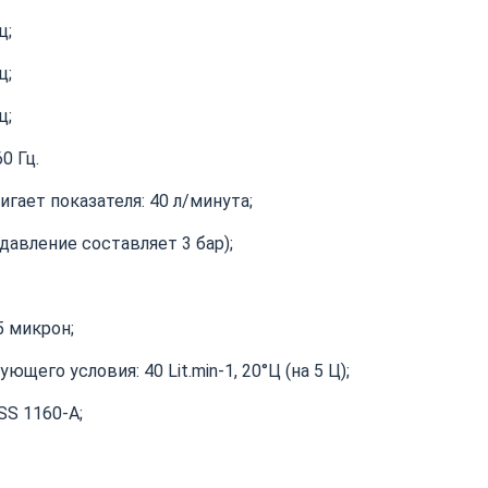
ц;
ц;
ц;
0 Гц.
ает показателя: 40 л/минута;
давление составляет 3 бар);
 микрон;
его условия: 40 Lit.min-1, 20°Ц (на 5 Ц);
SS 1160-A;