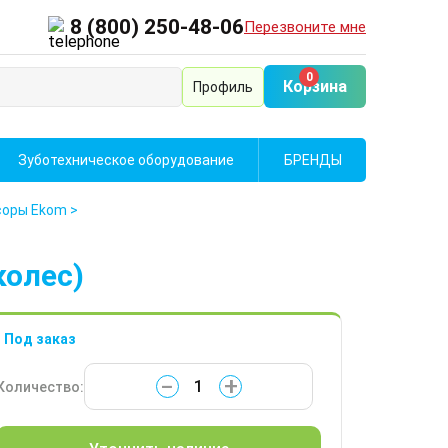
8 (800) 250-48-06
Перезвоните мне
0
Корзина
Профиль
Зуботехническое оборудование
БРЕНДЫ
соры Ekom
>
колес)
Под заказ
−
+
Количество: