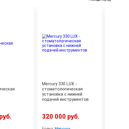
Mercury 330 LUX -
STOMADE
ическая
стоматологическая
Портати
установка с нижней
установк
подачей инструментов
руб.
320 000 руб.
100 00
Бренд:
Mercury
Бренд:
St