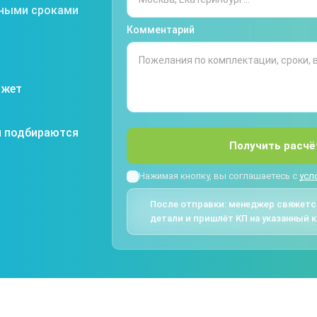
тными сроками
Комментарий
джет
я подбираются
Получить расчё
Нажимая кнопку, вы соглашаетесь с
усл
После отправки: менеджер свяжется
детали и пришлёт КП на указанный к