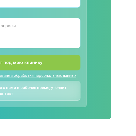
т под мою клинику
овиями обработки персональных данных
 с вами в рабочее время, уточнит
онтакт.